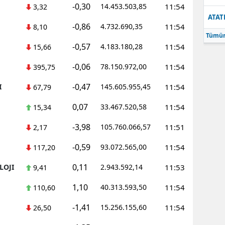
-0,30
14.453.503,85
11:54
3,32
ATAT
-0,86
4.732.690,35
11:54
8,10
Tümün
-0,57
4.183.180,28
11:54
15,66
-0,06
78.150.972,00
11:54
395,75
-0,47
I
145.605.955,45
11:54
67,79
0,07
33.467.520,58
11:54
15,34
-3,98
105.760.066,57
11:51
2,17
-0,59
93.072.565,00
11:54
117,20
0,11
LOJI
2.943.592,14
11:53
9,41
1,10
40.313.593,50
11:54
110,60
-1,41
15.256.155,60
11:54
26,50