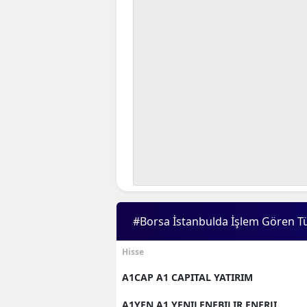
#Borsa İstanbulda İşlem Gören T
Hisse
A1CAP A1 CAPITAL YATIRIM
A1YEN A1 YENILENEBILIR ENERJI