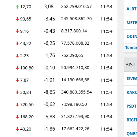
3,08
252.799.016,57
11:54
12,70
ALB
-3,45
245.508.862,70
11:54
93,65
MET
-0,43
8.317.800,14
11:54
9,16
ODI
-6,25
77.578.008,82
11:54
43,22
Tümün
-1,76
752.290,65
11:54
2,23
BIST 
-0,10
50.994.710,80
11:54
100,80
ISVE
-1,01
14.130.666,68
11:54
7,87
-8,65
340.880.355,54
11:54
30,84
KARC
-0,62
7.098.180,50
11:54
720,50
PSDT
-5,88
31.827.193,90
11:54
168,20
BIGE
-1,86
17.662.422,26
11:54
40,20
QNB