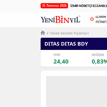
31 Temmuz 2026
İZMİR NÖBETÇİ ECZANEL
İZMİR
GÜNC
/
Hisse Senedi Fiyatları
DITAS DITAS BDY
FİYAT
DEĞİŞİM
24,40
0,83