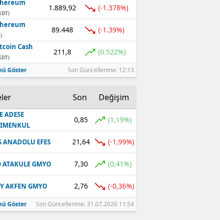
thereum
1.889,92
(-1.378%)
SDT)
thereum
89.448
(-1.39%)
)
tcoin Cash
211,8
(0.522%)
SDT)
ü Göster
Son Güncellenme: 12:13
ler
Son
Değişim
E ADESE
0,85
(1,19%)
RIMENKUL
21,64
(-1,99%)
S ANADOLU EFES
7,30
(0,41%)
 ATAKULE GMYO
2,76
(-0,36%)
Y AKFEN GMYO
ü Göster
Son Güncellenme: 31.07.2026 11:54