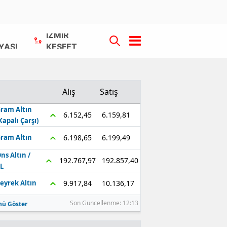
İZMİR
YASI
KEŞFET
Alış
Satış
ram Altın
6.159,81
6.152,45
Kapalı Çarşı)
6.199,49
6.198,65
ram Altın
ns Altın /
192.857,40
192.767,97
L
10.136,17
9.917,84
eyrek Altın
Son Güncellenme: 12:13
ü Göster