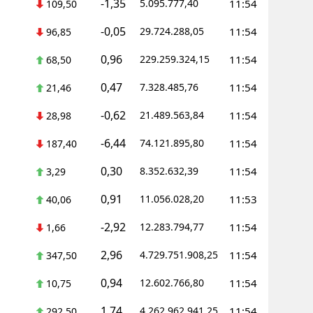
-1,35
5.095.777,40
11:54
109,50
-0,05
29.724.288,05
11:54
96,85
0,96
229.259.324,15
11:54
68,50
0,47
7.328.485,76
11:54
21,46
-0,62
21.489.563,84
11:54
28,98
-6,44
74.121.895,80
11:54
187,40
0,30
8.352.632,39
11:54
3,29
0,91
11.056.028,20
11:53
40,06
-2,92
12.283.794,77
11:54
1,66
2,96
4.729.751.908,25
11:54
347,50
0,94
12.602.766,80
11:54
10,75
1,74
4.262.962.941,25
11:54
292,50