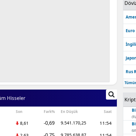
Dövi
Amer
Euro
İngili
Japon
Rus R
Tümün
üm Hisseler
Krip
Bi
Son
Fark%
En Düşük
Saat
(TL
-0,69
9.541.170,25
11:54
8,61
Bi
(U
-0,75
9.785.638,87
11:54
2,63