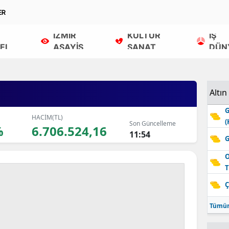
ER
İZMİR
KÜLTÜR
İŞ
EL
ASAYİŞ
SANAT
DÜN
Altın
G
HACİM(TL)
(
Son Güncelleme
%
6.706.524,16
11:54
G
O
T
Ç
Tümün