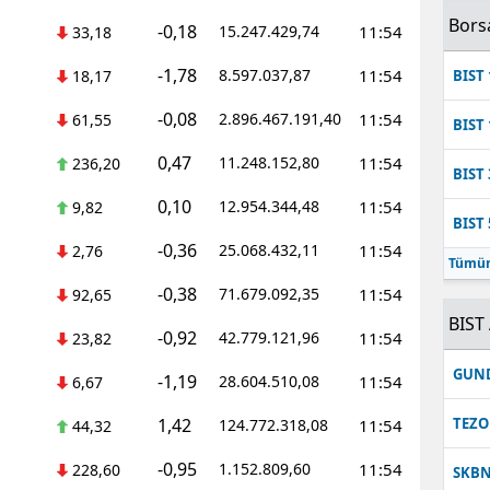
Bors
-0,18
15.247.429,74
11:54
33,18
-1,78
8.597.037,87
11:54
18,17
BIST 
-0,08
2.896.467.191,40
11:54
61,55
BIST 
0,47
11.248.152,80
11:54
236,20
BIST 
0,10
12.954.344,48
11:54
9,82
BIST 
-0,36
25.068.432,11
11:54
2,76
Tümün
-0,38
71.679.092,35
11:54
92,65
BIST 
-0,92
42.779.121,96
11:54
23,82
GUN
-1,19
28.604.510,08
11:54
6,67
1,42
TEZO
124.772.318,08
11:54
44,32
-0,95
1.152.809,60
11:54
228,60
SKB