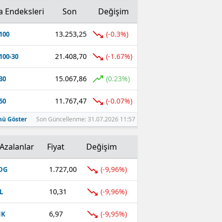
a Endeksleri
Son
Değişim
13.253,25
(-0.3%)
100
21.408,70
(-1.67%)
100-30
15.067,86
(0.23%)
30
11.767,47
(-0.07%)
50
ü Göster
Son Güncellenme: 31.07.2026 11:57
Azalanlar
Fiyat
Değişim
1.727,00
(-9,96%)
DG
10,31
(-9,96%)
L
6,97
(-9,95%)
NK