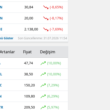
30,84
(-8,65%)
TN
20,00
(-8,17%)
EN
2.138,00
(-7,69%)
NE
ü Göster
Son Güncellenme: 31.07.2026 11:54
Artanlar
Fiyat
Değişim
47,74
(10,00%)
A
38,50
(10,00%)
L
150,20
(7,29%)
C
109,80
(6,29%)
N
209,50
(5,97%)
TR