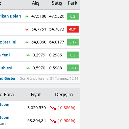
z
Alış
Satış
Fark
47,5188
47,5320
ikan Doları
0.2
54,7751
54,7873
-0.01
64,0060
64,0177
z Sterlini
0.17
0,2979
0,2986
 Yeni
0.3
0,5970
0,5988
ublesi
0.91
ü Göster
Son Güncellenme: 31 Temmuz 12:11
to Para
Fiyat
Değişim
tcoin
3.020.530
(-0.886%)
)
tcoin
63.804,84
(-0.906%)
SDT)