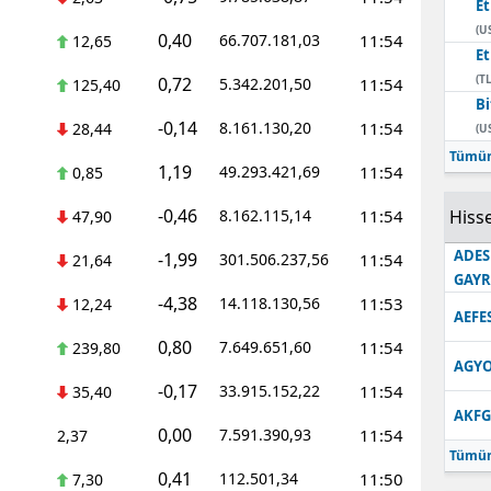
E
(U
0,40
66.707.181,03
11:54
12,65
E
(TL
0,72
5.342.201,50
11:54
125,40
Bi
-0,14
8.161.130,20
11:54
28,44
(U
Tümün
1,19
49.293.421,69
11:54
0,85
-0,46
8.162.115,14
11:54
Hisse
47,90
ADES
-1,99
301.506.237,56
11:54
21,64
GAY
-4,38
14.118.130,56
11:53
12,24
AEFE
0,80
7.649.651,60
11:54
239,80
AGYO
-0,17
33.915.152,22
11:54
35,40
AKFG
0,00
7.591.390,93
11:54
2,37
Tümün
0,41
112.501,34
11:50
7,30