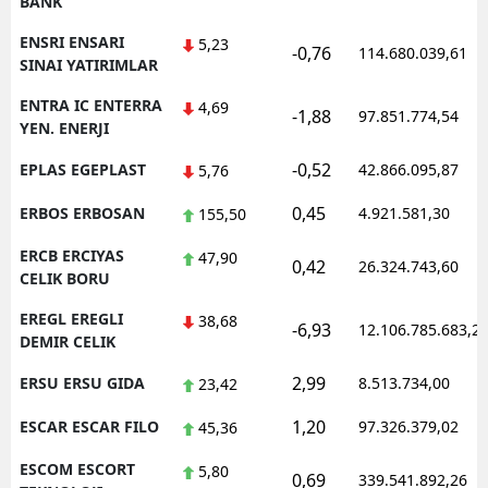
BANK
ENSRI ENSARI
5,23
-0,76
114.680.039,61
SINAI YATIRIMLAR
ENTRA IC ENTERRA
4,69
-1,88
97.851.774,54
YEN. ENERJI
-0,52
EPLAS EGEPLAST
42.866.095,87
5,76
0,45
ERBOS ERBOSAN
4.921.581,30
155,50
ERCB ERCIYAS
47,90
0,42
26.324.743,60
CELIK BORU
EREGL EREGLI
38,68
-6,93
12.106.785.683,2
DEMIR CELIK
2,99
ERSU ERSU GIDA
8.513.734,00
23,42
1,20
ESCAR ESCAR FILO
97.326.379,02
45,36
ESCOM ESCORT
5,80
0,69
339.541.892,26