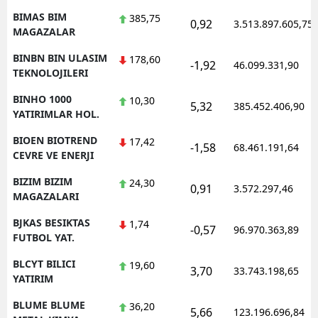
BIMAS BIM
385,75
0,92
3.513.897.605,75
MAGAZALAR
BINBN BIN ULASIM
178,60
-1,92
46.099.331,90
TEKNOLOJILERI
BINHO 1000
10,30
5,32
385.452.406,90
YATIRIMLAR HOL.
BIOEN BIOTREND
17,42
-1,58
68.461.191,64
CEVRE VE ENERJI
BIZIM BIZIM
24,30
0,91
3.572.297,46
MAGAZALARI
BJKAS BESIKTAS
1,74
-0,57
96.970.363,89
FUTBOL YAT.
BLCYT BILICI
19,60
3,70
33.743.198,65
YATIRIM
BLUME BLUME
36,20
5,66
123.196.696,84