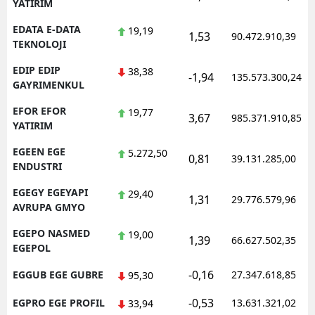
YATIRIM
EDATA E-DATA
19,19
1,53
90.472.910,39
TEKNOLOJI
EDIP EDIP
38,38
-1,94
135.573.300,24
GAYRIMENKUL
EFOR EFOR
19,77
3,67
985.371.910,85
YATIRIM
EGEEN EGE
5.272,50
0,81
39.131.285,00
ENDUSTRI
EGEGY EGEYAPI
29,40
1,31
29.776.579,96
AVRUPA GMYO
EGEPO NASMED
19,00
1,39
66.627.502,35
EGEPOL
-0,16
EGGUB EGE GUBRE
27.347.618,85
95,30
-0,53
EGPRO EGE PROFIL
13.631.321,02
33,94