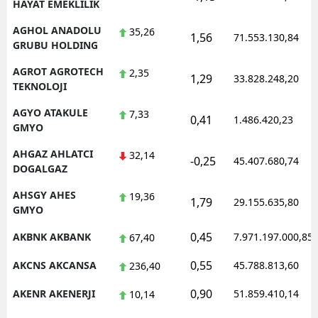
HAYAT EMEKLILIK
AGHOL ANADOLU
35,26
1,56
71.553.130,84
GRUBU HOLDING
AGROT AGROTECH
2,35
1,29
33.828.248,20
TEKNOLOJI
AGYO ATAKULE
7,33
0,41
1.486.420,23
GMYO
AHGAZ AHLATCI
32,14
-0,25
45.407.680,74
DOGALGAZ
AHSGY AHES
19,36
1,79
29.155.635,80
GMYO
0,45
AKBNK AKBANK
7.971.197.000,85
67,40
0,55
AKCNS AKCANSA
45.788.813,60
236,40
0,90
AKENR AKENERJI
51.859.410,14
10,14