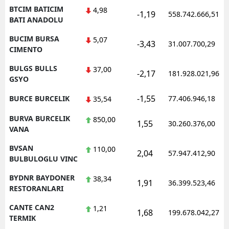
BTCIM BATICIM
4,98
-1,19
558.742.666,51
BATI ANADOLU
BUCIM BURSA
5,07
-3,43
31.007.700,29
CIMENTO
BULGS BULLS
37,00
-2,17
181.928.021,96
GSYO
-1,55
BURCE BURCELIK
77.406.946,18
35,54
BURVA BURCELIK
850,00
1,55
30.260.376,00
VANA
BVSAN
110,00
2,04
57.947.412,90
BULBULOGLU VINC
BYDNR BAYDONER
38,34
1,91
36.399.523,46
RESTORANLARI
CANTE CAN2
1,21
1,68
199.678.042,27
TERMIK