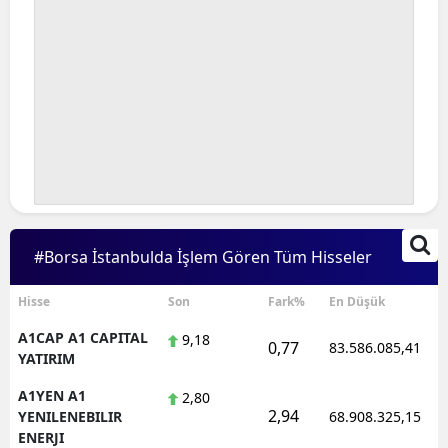
#Borsa İstanbulda İşlem Gören Tüm Hisseler
Hisse
Son
Fark%
En Düşük
A1CAP A1 CAPITAL
9,18
0,77
83.586.085,41
YATIRIM
A1YEN A1
2,80
2,94
YENILENEBILIR
68.908.325,15
ENERJI