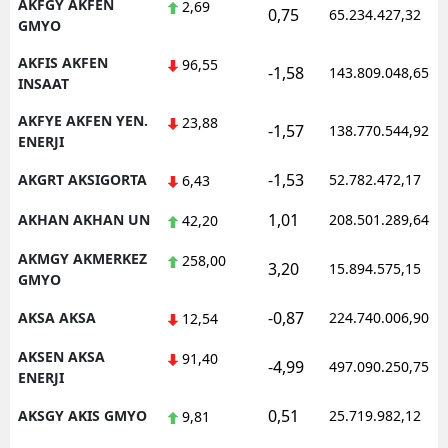
AKFGY AKFEN
2,69
0,75
65.234.427,32
GMYO
AKFIS AKFEN
96,55
-1,58
143.809.048,65
INSAAT
AKFYE AKFEN YEN.
23,88
-1,57
138.770.544,92
ENERJI
-1,53
AKGRT AKSIGORTA
52.782.472,17
6,43
1,01
AKHAN AKHAN UN
208.501.289,64
42,20
AKMGY AKMERKEZ
258,00
3,20
15.894.575,15
GMYO
-0,87
AKSA AKSA
224.740.006,90
12,54
AKSEN AKSA
91,40
-4,99
497.090.250,75
ENERJI
0,51
AKSGY AKIS GMYO
25.719.982,12
9,81