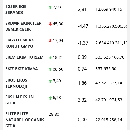
EGSER EGE
2,93
2,81
12.069.940,15
SERAMIK
EKDMR EKINCILER
45,30
-4,47
1.355.270.596,56
DEMIR CELIK
EKGYO EMLAK
17,94
-1,37
2.634.410.311,19
KONUT GMYO
0,89
EKIM EKIM TURIZM
333.625.168,70
18,21
0,74
EKIZ EKIZ KIMYA
357.655,50
68,50
EKOS EKOS
5,49
1,86
47.521.377,14
TEKNOLOJI
EKSUN EKSUN
6,23
3,32
42.791.974,53
GIDA
ELITE ELITE
28,80
0,00
NATUREL ORGANIK
22.015.258,14
GIDA