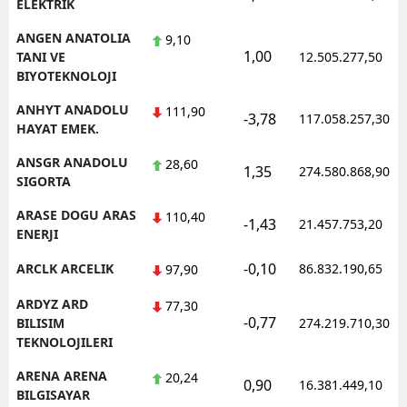
ELEKTRIK
ANGEN ANATOLIA
9,10
1,00
TANI VE
12.505.277,50
BIYOTEKNOLOJI
ANHYT ANADOLU
111,90
-3,78
117.058.257,30
HAYAT EMEK.
ANSGR ANADOLU
28,60
1,35
274.580.868,90
SIGORTA
ARASE DOGU ARAS
110,40
-1,43
21.457.753,20
ENERJI
-0,10
ARCLK ARCELIK
86.832.190,65
97,90
ARDYZ ARD
77,30
-0,77
BILISIM
274.219.710,30
TEKNOLOJILERI
ARENA ARENA
20,24
0,90
16.381.449,10
BILGISAYAR