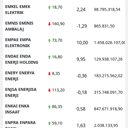
EMKEL EMEK
18,70
2,24
98.795.318,54
ELEKTRIK
EMNIS EMINIS
160,90
-1,29
865.831,50
AMBALAJ
EMPAE EMPA
73,70
10,00
1.458.026.107,00
ELEKTRONIK
ENDAE ENDA
16,80
9,95
129.938.107,26
ENERJI HOLDING
ENERY ENERYA
8,35
-0,36
183.215.562,02
ENERJI
ENJSA ENERJISA
113,20
-0,18
315.748.091,70
ENERJI
ENKAI ENKA
86,35
0,58
847.671.918,90
INSAAT
ENPRA ENPARA
59,10
1,63
2.038.133,95