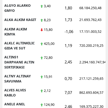
ALGYO ALARKO
3,40
1,80
68.184.250,48
GMYO
1,73
ALKA ALKIM KAGIT
21.693.762,43
8,23
ALKIM ALKIM
15,80
-1,06
17.151.003,52
KIMYA
ALKLC ALTINKILIC
425,00
1,19
720.200.219,25
GIDA VE SUT
ALTINS1
72,80
2,45
DARPHANE ALTIN
2.294.160.747,94
SERTIFIKASI
ALTNY ALTINAY
15,91
0,70
217.121.259,65
SAVUNMA
ALVES ALVES
2,12
7,07
862.693.604,57
KABLO
ANELE ANEL
124,90
2,46
169.375.227,30