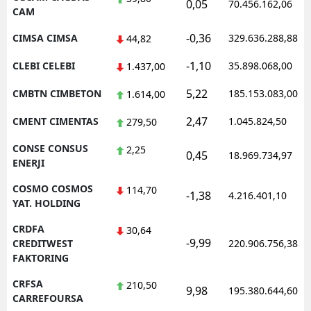
0,05
70.456.162,06
CAM
-0,36
CIMSA CIMSA
329.636.288,88
44,82
-1,10
CLEBI CELEBI
35.898.068,00
1.437,00
5,22
CMBTN CIMBETON
185.153.083,00
1.614,00
2,47
CMENT CIMENTAS
1.045.824,50
279,50
CONSE CONSUS
2,25
0,45
18.969.734,97
ENERJI
COSMO COSMOS
114,70
-1,38
4.216.401,10
YAT. HOLDING
CRDFA
30,64
-9,99
CREDITWEST
220.906.756,38
FAKTORING
CRFSA
210,50
9,98
195.380.644,60
CARREFOURSA