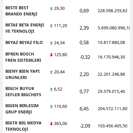
BESTE BEST
29,30
0,69
228.598.259,82
BRANDS ENERJI
BETAE BETA ENERJI
111,20
2,39
5.699.080.996,10
VE TEKNOLOJI
0,58
BEYAZ BEYAZ FILO
10.817.880,08
24,34
BFREN BOSCH
125,80
-0,32
16.170.946,30
FREN SISTEMLERI
BIENY BIEN YAPI
20,44
2,20
22.201.248,88
URUNLERI
BIGCH BUYUK
6,52
0,77
29.579.015,40
SEFLER BIGCHEFS
BIGEN BIRLESIM
110,60
6,45
204.572.111,80
GRUP ENERJI
BIGTK BIG MEDYA
363,00
-2,09
103.456.405,50
TEKNOLOJI