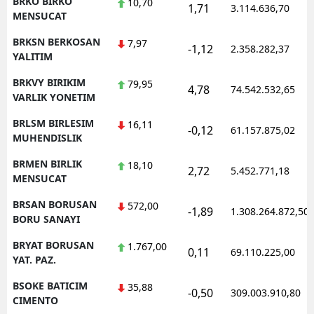
BRKO BIRKO
10,70
1,71
3.114.636,70
MENSUCAT
BRKSN BERKOSAN
7,97
-1,12
2.358.282,37
YALITIM
BRKVY BIRIKIM
79,95
4,78
74.542.532,65
VARLIK YONETIM
BRLSM BIRLESIM
16,11
-0,12
61.157.875,02
MUHENDISLIK
BRMEN BIRLIK
18,10
2,72
5.452.771,18
MENSUCAT
BRSAN BORUSAN
572,00
-1,89
1.308.264.872,50
BORU SANAYI
BRYAT BORUSAN
1.767,00
0,11
69.110.225,00
YAT. PAZ.
BSOKE BATICIM
35,88
-0,50
309.003.910,80
CIMENTO