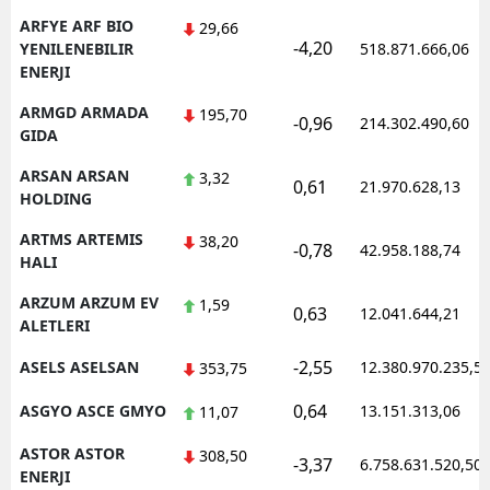
ARFYE ARF BIO
29,66
-4,20
YENILENEBILIR
518.871.666,06
ENERJI
ARMGD ARMADA
195,70
-0,96
214.302.490,60
GIDA
ARSAN ARSAN
3,32
0,61
21.970.628,13
HOLDING
ARTMS ARTEMIS
38,20
-0,78
42.958.188,74
HALI
ARZUM ARZUM EV
1,59
0,63
12.041.644,21
ALETLERI
-2,55
ASELS ASELSAN
12.380.970.235,5
353,75
0,64
ASGYO ASCE GMYO
13.151.313,06
11,07
ASTOR ASTOR
308,50
-3,37
6.758.631.520,50
ENERJI