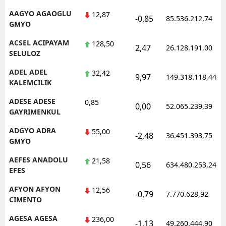
AAGYO AGAOGLU
12,87
-0,85
85.536.212,74
GMYO
ACSEL ACIPAYAM
128,50
2,47
26.128.191,00
SELULOZ
ADEL ADEL
32,42
9,97
149.318.118,44
KALEMCILIK
ADESE ADESE
0,85
0,00
52.065.239,39
GAYRIMENKUL
ADGYO ADRA
55,00
-2,48
36.451.393,75
GMYO
AEFES ANADOLU
21,58
0,56
634.480.253,24
EFES
AFYON AFYON
12,56
-0,79
7.770.628,92
CIMENTO
AGESA AGESA
236,00
-1,13
49.260.444,90