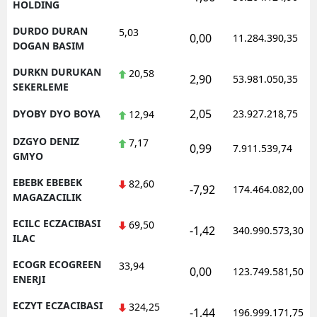
HOLDING
DURDO DURAN
5,03
0,00
11.284.390,35
DOGAN BASIM
DURKN DURUKAN
20,58
2,90
53.981.050,35
SEKERLEME
2,05
DYOBY DYO BOYA
23.927.218,75
12,94
DZGYO DENIZ
7,17
0,99
7.911.539,74
GMYO
EBEBK EBEBEK
82,60
-7,92
174.464.082,00
MAGAZACILIK
ECILC ECZACIBASI
69,50
-1,42
340.990.573,30
ILAC
ECOGR ECOGREEN
33,94
0,00
123.749.581,50
ENERJI
ECZYT ECZACIBASI
324,25
-1,44
196.999.171,75