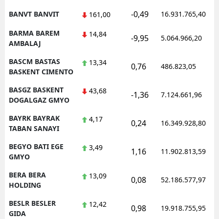
-0,49
BANVT BANVIT
16.931.765,40
161,00
BARMA BAREM
14,84
-9,95
5.064.966,20
AMBALAJ
BASCM BASTAS
13,34
0,76
486.823,05
BASKENT CIMENTO
BASGZ BASKENT
43,68
-1,36
7.124.661,96
DOGALGAZ GMYO
BAYRK BAYRAK
4,17
0,24
16.349.928,80
TABAN SANAYI
BEGYO BATI EGE
3,49
1,16
11.902.813,59
GMYO
BERA BERA
13,09
0,08
52.186.577,97
HOLDING
BESLR BESLER
12,42
0,98
19.918.755,95
GIDA