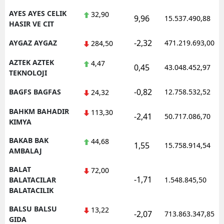
AYES AYES CELIK
32,90
9,96
15.537.490,88
HASIR VE CIT
-2,32
AYGAZ AYGAZ
471.219.693,00
284,50
AZTEK AZTEK
4,47
0,45
43.048.452,97
TEKNOLOJI
-0,82
BAGFS BAGFAS
12.758.532,52
24,32
BAHKM BAHADIR
113,30
-2,41
50.717.086,70
KIMYA
BAKAB BAK
44,68
1,55
15.758.914,54
AMBALAJ
BALAT
72,00
-1,71
BALATACILAR
1.548.845,50
BALATACILIK
BALSU BALSU
13,22
-2,07
713.863.347,85
GIDA