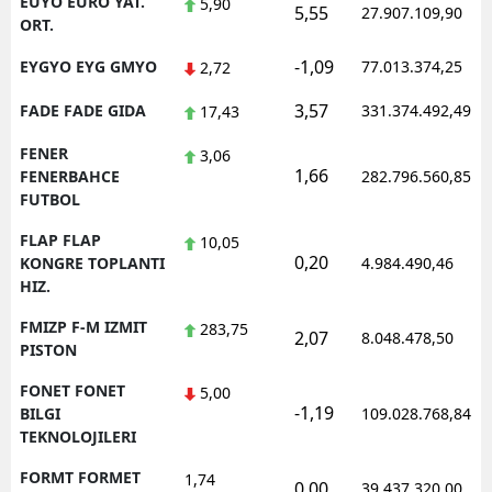
EUYO EURO YAT.
5,90
5,55
27.907.109,90
ORT.
-1,09
EYGYO EYG GMYO
77.013.374,25
2,72
3,57
FADE FADE GIDA
331.374.492,49
17,43
FENER
3,06
1,66
FENERBAHCE
282.796.560,85
FUTBOL
FLAP FLAP
10,05
0,20
KONGRE TOPLANTI
4.984.490,46
HIZ.
FMIZP F-M IZMIT
283,75
2,07
8.048.478,50
PISTON
FONET FONET
5,00
-1,19
BILGI
109.028.768,84
TEKNOLOJILERI
FORMT FORMET
1,74
0,00
39.437.320,00