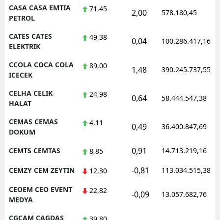
CASA CASA EMTIA
71,45
2,00
578.180,45
PETROL
CATES CATES
49,38
0,04
100.286.417,16
ELEKTRIK
CCOLA COCA COLA
89,00
1,48
390.245.737,55
ICECEK
CELHA CELIK
24,98
0,64
58.444.547,38
HALAT
CEMAS CEMAS
4,11
0,49
36.400.847,69
DOKUM
0,91
CEMTS CEMTAS
14.713.219,16
8,85
-0,81
CEMZY CEM ZEYTIN
113.034.515,38
12,30
CEOEM CEO EVENT
22,82
-0,09
13.057.682,76
MEDYA
CGCAM CAGDAS
39,80