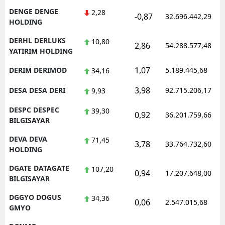
DENGE DENGE
2,28
-0,87
32.696.442,29
HOLDING
DERHL DERLUKS
10,80
2,86
54.288.577,48
YATIRIM HOLDING
1,07
DERIM DERIMOD
5.189.445,68
34,16
3,98
DESA DESA DERI
92.715.206,17
9,93
DESPC DESPEC
39,30
0,92
36.201.759,66
BILGISAYAR
DEVA DEVA
71,45
3,78
33.764.732,60
HOLDING
DGATE DATAGATE
107,20
0,94
17.207.648,00
BILGISAYAR
DGGYO DOGUS
34,36
0,06
2.547.015,68
GMYO