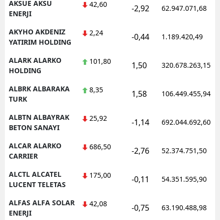
AKSUE AKSU
42,60
-2,92
62.947.071,68
ENERJI
AKYHO AKDENIZ
2,24
-0,44
1.189.420,49
YATIRIM HOLDING
ALARK ALARKO
101,80
1,50
320.678.263,15
HOLDING
ALBRK ALBARAKA
8,35
1,58
106.449.455,94
TURK
ALBTN ALBAYRAK
25,92
-1,14
692.044.692,60
BETON SANAYI
ALCAR ALARKO
686,50
-2,76
52.374.751,50
CARRIER
ALCTL ALCATEL
175,00
-0,11
54.351.595,90
LUCENT TELETAS
ALFAS ALFA SOLAR
42,08
-0,75
63.190.488,98
ENERJI