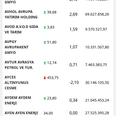
GMYO
AVHOL AVRUPA
39,68
2,69
69.627.858,26
YATIRIM HOLDING
AVOD A.V.O.D GIDA
3,83
1,59
9.570.527,97
VE TARIM
AVPGY
51,80
1,07
AVRUPAKENT
10.331.507,80
GMYO
AVTUR AVRASYA
12,74
0,71
7.463.383,75
PETROL VE TUR.
AYCES
453,75
-2,10
ALTINYUNUS
30.146.105,50
CESME
AYDEM AYDEM
23,80
0,34
21.045.453,24
ENERJI
0,00
AYEN AYEN ENERJI
27.525.395,28
34,00