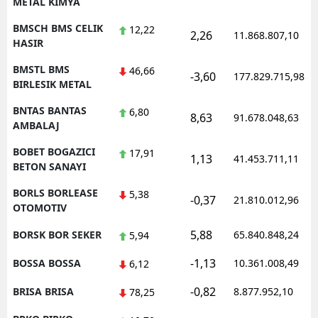
METAL KIMYA
BMSCH BMS CELIK
12,22
2,26
11.868.807,10
HASIR
BMSTL BMS
46,66
-3,60
177.829.715,98
BIRLESIK METAL
BNTAS BANTAS
6,80
8,63
91.678.048,63
AMBALAJ
BOBET BOGAZICI
17,91
1,13
41.453.711,11
BETON SANAYI
BORLS BORLEASE
5,38
-0,37
21.810.012,96
OTOMOTIV
5,88
BORSK BOR SEKER
65.840.848,24
5,94
-1,13
BOSSA BOSSA
10.361.008,49
6,12
-0,82
BRISA BRISA
8.877.952,10
78,25