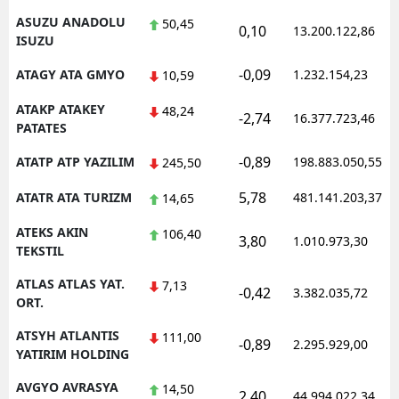
ASUZU ANADOLU
50,45
0,10
13.200.122,86
ISUZU
-0,09
ATAGY ATA GMYO
1.232.154,23
10,59
ATAKP ATAKEY
48,24
-2,74
16.377.723,46
PATATES
-0,89
ATATP ATP YAZILIM
198.883.050,55
245,50
5,78
ATATR ATA TURIZM
481.141.203,37
14,65
ATEKS AKIN
106,40
3,80
1.010.973,30
TEKSTIL
ATLAS ATLAS YAT.
7,13
-0,42
3.382.035,72
ORT.
ATSYH ATLANTIS
111,00
-0,89
2.295.929,00
YATIRIM HOLDING
AVGYO AVRASYA
14,50
2,40
44.994.022,34