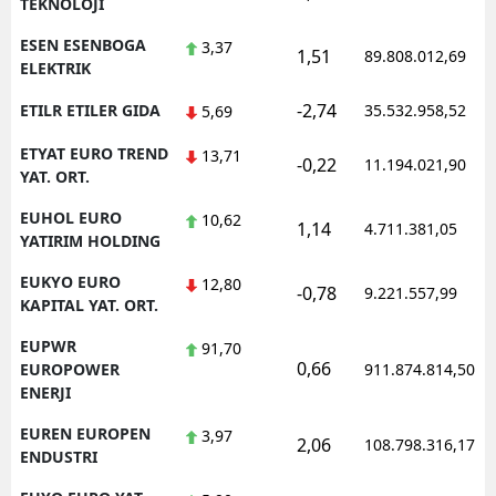
TEKNOLOJI
ESEN ESENBOGA
3,37
1,51
89.808.012,69
ELEKTRIK
-2,74
ETILR ETILER GIDA
35.532.958,52
5,69
ETYAT EURO TREND
13,71
-0,22
11.194.021,90
YAT. ORT.
EUHOL EURO
10,62
1,14
4.711.381,05
YATIRIM HOLDING
EUKYO EURO
12,80
-0,78
9.221.557,99
KAPITAL YAT. ORT.
EUPWR
91,70
0,66
EUROPOWER
911.874.814,50
ENERJI
EUREN EUROPEN
3,97
2,06
108.798.316,17
ENDUSTRI