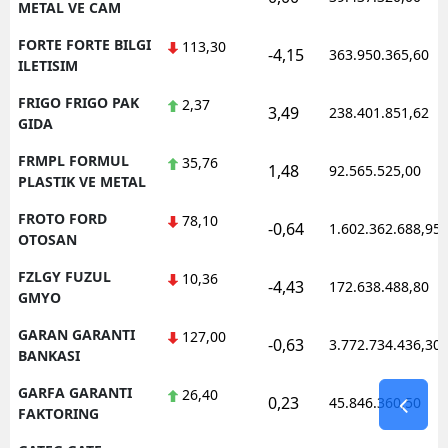
METAL VE CAM
FORTE FORTE BILGI
113,30
-4,15
363.950.365,60
ILETISIM
FRIGO FRIGO PAK
2,37
3,49
238.401.851,62
GIDA
FRMPL FORMUL
35,76
1,48
92.565.525,00
PLASTIK VE METAL
FROTO FORD
78,10
-0,64
1.602.362.688,95
OTOSAN
FZLGY FUZUL
10,36
-4,43
172.638.488,80
GMYO
GARAN GARANTI
127,00
-0,63
3.772.734.436,30
BANKASI
GARFA GARANTI
26,40
0,23
45.846.360,50
FAKTORING