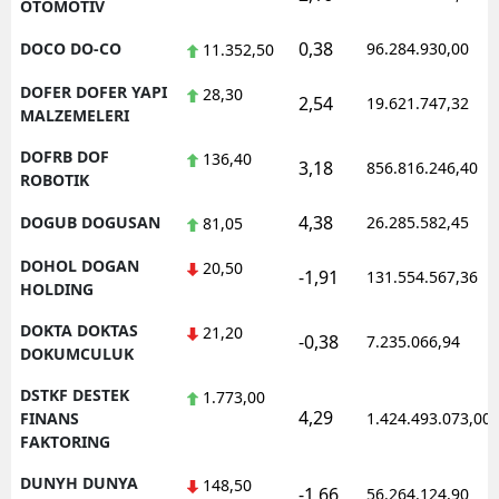
OTOMOTIV
0,38
DOCO DO-CO
96.284.930,00
11.352,50
DOFER DOFER YAPI
28,30
2,54
19.621.747,32
MALZEMELERI
DOFRB DOF
136,40
3,18
856.816.246,40
ROBOTIK
4,38
DOGUB DOGUSAN
26.285.582,45
81,05
DOHOL DOGAN
20,50
-1,91
131.554.567,36
HOLDING
DOKTA DOKTAS
21,20
-0,38
7.235.066,94
DOKUMCULUK
DSTKF DESTEK
1.773,00
4,29
FINANS
1.424.493.073,00
FAKTORING
DUNYH DUNYA
148,50
-1,66
56.264.124,90