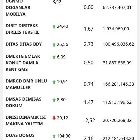
DGNMO
8,42
0,00
DOGANLAR
62.737.407,01
MOBILYA
DIRIT DIRITEKS
24,40
1,67
1.934.969,00
DIRILIS TEKSTIL
2,73
DITAS DITAS BDY
100.496.036,62
25,56
DMLKTG EMLAK
6,09
0,50
KONUT DAMLA
31.887.858,99
KENT GMS
DMRGD DMR UNLU
10,91
0,74
166.281.146,33
MAMULLER
DMSAS DEMISAS
8,30
1,47
11.913.199,52
DOKUM
DNISI DINAMIK ISI
20,12
-2,52
20.720.268,32
MAKINA YALITIM
DOAS DOGUS
194,30
2,16
212.181.643,20