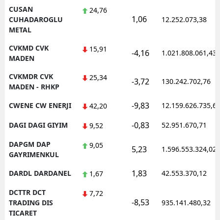
CUSAN
24,76
1,06
CUHADAROGLU
12.252.073,38
METAL
CVKMD CVK
15,91
-4,16
1.021.808.061,43
MADEN
CVKMDR CVK
25,34
-3,72
130.242.702,76
MADEN - RHKP
-9,83
CWENE CW ENERJI
12.159.626.735,6
42,20
-0,83
DAGI DAGI GIYIM
52.951.670,71
9,52
DAPGM DAP
9,05
5,23
1.596.553.324,02
GAYRIMENKUL
1,83
DARDL DARDANEL
42.553.370,12
1,67
DCTTR DCT
7,72
-8,53
TRADING DIS
935.141.480,32
TICARET