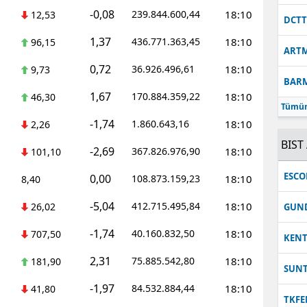
-0,08
239.844.600,44
18:10
12,53
DCT
1,37
436.771.363,45
18:10
96,15
ART
0,72
36.926.496,61
18:10
9,73
BAR
1,67
170.884.359,22
18:10
46,30
Tümün
-1,74
1.860.643,16
18:10
2,26
BIST 
-2,69
367.826.976,90
18:10
101,10
ESC
0,00
108.873.159,23
18:10
8,40
-5,04
412.715.495,84
18:10
26,02
GUN
-1,74
40.160.832,50
18:10
707,50
KEN
2,31
75.885.542,80
18:10
181,90
SUN
-1,97
84.532.884,44
18:10
41,80
TKFE