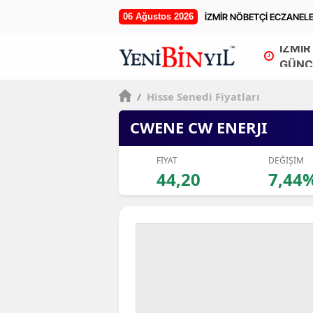
06 Ağustos 2026
İZMİR NÖBETÇİ ECZANEL
İZMİR
GÜNC
/
Hisse Senedi Fiyatları
CWENE CW ENERJI
FİYAT
DEĞİŞİM
44,20
7,44