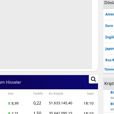
Dövi
Amer
Euro
İngili
Japon
Rus R
Tümün
üm Hisseler
Krip
Bi
Son
Fark%
En Düşük
Saat
(TL
0,22
51.633.145,40
18:10
8,99
Bi
(U
1,50
35.642.095,15
18:10
2,71