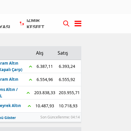
İZMİR
YASI
KEŞFET
Alış
Satış
ram Altın
6.393,24
6.387,11
Kapalı Çarşı)
6.555,92
6.554,96
ram Altın
ns Altın /
203.955,71
203.838,33
L
10.718,93
10.487,93
eyrek Altın
Son Güncellenme: 04:14
ü Göster