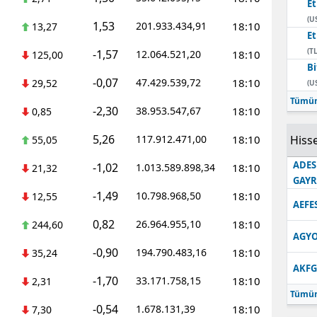
E
(U
1,53
201.933.434,91
18:10
13,27
E
(TL
-1,57
12.064.521,20
18:10
125,00
Bi
-0,07
47.429.539,72
18:10
29,52
(U
Tümün
-2,30
38.953.547,67
18:10
0,85
5,26
117.912.471,00
18:10
Hisse
55,05
ADES
-1,02
1.013.589.898,34
18:10
21,32
GAY
-1,49
10.798.968,50
18:10
12,55
AEFE
0,82
26.964.955,10
18:10
244,60
AGYO
-0,90
194.790.483,16
18:10
35,24
AKFG
-1,70
33.171.758,15
18:10
2,31
Tümün
-0,54
1.678.131,39
18:10
7,30