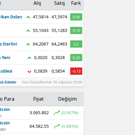
z
Alış
Satış
Fark
47,5814
47,5974
ikan Doları
0.05
55,1043
55,1283
0.19
64,2067
64,2463
z Sterlini
0.2
0,3020
0,3028
 Yeni
0.23
0,5839
0,5854
ublesi
-0.13
ü Göster
Son Güncellenme: 06 Ağustos 03:00
to Para
Fiyat
Değişim
tcoin
3.065.802
(0.987%)
)
tcoin
64.582,55
(0.885%)
SDT)