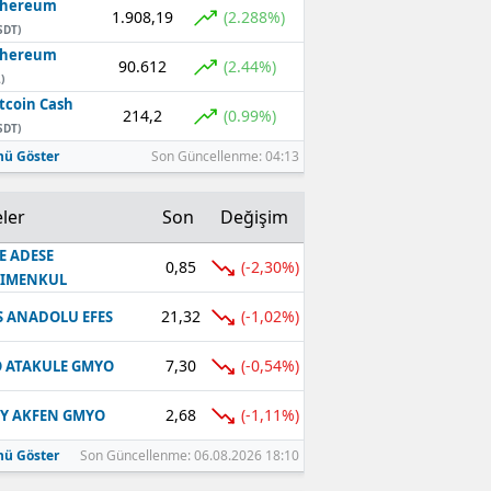
thereum
1.908,19
(2.288%)
SDT)
thereum
90.612
(2.44%)
)
tcoin Cash
214,2
(0.99%)
SDT)
ü Göster
Son Güncellenme: 04:13
ler
Son
Değişim
E ADESE
0,85
(-2,30%)
RIMENKUL
21,32
(-1,02%)
S ANADOLU EFES
7,30
(-0,54%)
 ATAKULE GMYO
2,68
(-1,11%)
Y AKFEN GMYO
ü Göster
Son Güncellenme: 06.08.2026 18:10