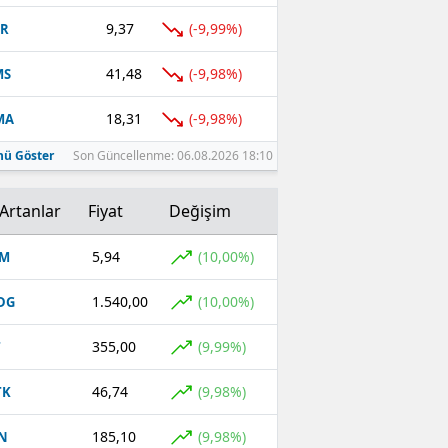
9,37
(-9,99%)
TR
41,48
(-9,98%)
MS
18,31
(-9,98%)
MA
ü Göster
Son Güncellenme: 06.08.2026 18:10
Artanlar
Fiyat
Değişim
5,94
(10,00%)
OM
1.540,00
(10,00%)
DG
355,00
(9,99%)
T
46,74
(9,98%)
TK
185,10
(9,98%)
N