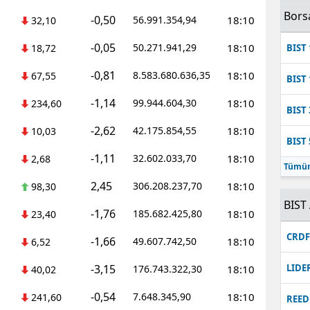
Bors
-0,50
56.991.354,94
18:10
32,10
-0,05
50.271.941,29
18:10
18,72
BIST 
-0,81
8.583.680.636,35
18:10
67,55
BIST 
-1,14
99.944.604,30
18:10
234,60
BIST 
-2,62
42.175.854,55
18:10
10,03
BIST 
-1,11
32.602.033,70
18:10
2,68
Tümün
2,45
306.208.237,70
18:10
98,30
BIST 
-1,76
185.682.425,80
18:10
23,40
CRD
-1,66
49.607.742,50
18:10
6,52
-3,15
LIDE
176.743.322,30
18:10
40,02
-0,54
7.648.345,90
18:10
241,60
REED