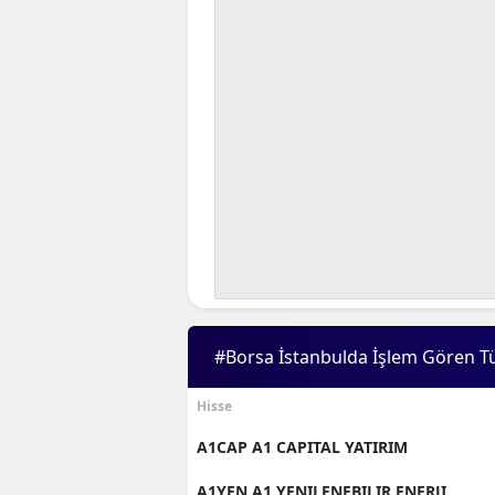
#Borsa İstanbulda İşlem Gören T
Hisse
A1CAP A1 CAPITAL YATIRIM
A1YEN A1 YENILENEBILIR ENERJI