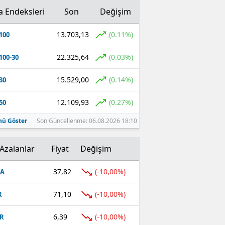
a Endeksleri
Son
Değişim
13.703,13
(0.11%)
100
22.325,64
(0.03%)
100-30
15.529,00
(0.14%)
30
12.109,93
(0.27%)
50
ü Göster
Son Güncellenme: 06.08.2026 18:10
Azalanlar
Fiyat
Değişim
37,82
(-10,00%)
FA
71,10
(-10,00%)
R
6,39
(-10,00%)
R