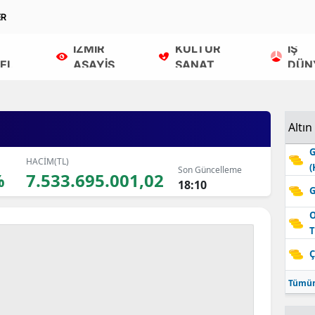
ER
İZMİR
KÜLTÜR
İŞ
EL
ASAYİŞ
SANAT
DÜN
Altın
G
HACİM(TL)
(
Son Güncelleme
%
7.533.695.001,02
18:10
G
O
T
Ç
Tümün