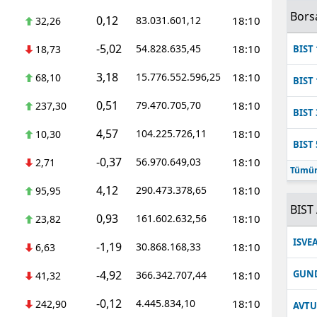
Bors
0,12
83.031.601,12
18:10
32,26
-5,02
54.828.635,45
18:10
18,73
BIST 
3,18
15.776.552.596,25
18:10
68,10
BIST 
0,51
79.470.705,70
18:10
237,30
BIST 
4,57
104.225.726,11
18:10
10,30
BIST 
-0,37
56.970.649,03
18:10
2,71
Tümün
4,12
290.473.378,65
18:10
95,95
BIST 
0,93
161.602.632,56
18:10
23,82
ISVE
-1,19
30.868.168,33
18:10
6,63
-4,92
GUN
366.342.707,44
18:10
41,32
-0,12
4.445.834,10
18:10
242,90
AVT