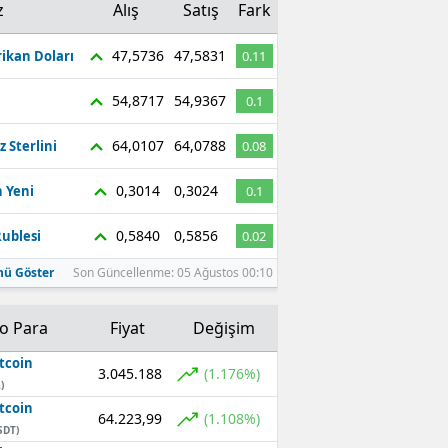
z
Alış
Satış
Fark
47,5736
47,5831
ikan Doları
0.11
54,8717
54,9367
0.1
64,0107
64,0788
z Sterlini
0.08
0,3014
0,3024
 Yeni
0.1
0,5840
0,5856
ublesi
0.02
ü Göster
Son Güncellenme: 05 Ağustos 00:10
to Para
Fiyat
Değişim
tcoin
3.045.188
(1.176%)
)
tcoin
64.223,99
(1.108%)
SDT)