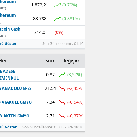
thereum
1.872,21
(0.79%)
SDT)
thereum
88.788
(0.881%)
)
tcoin Cash
214,0
(0%)
SDT)
ü Göster
Son Güncellenme: 01:10
ler
Son
Değişim
E ADESE
0,87
(3,57%)
RIMENKUL
21,54
(-2,45%)
S ANADOLU EFES
7,34
(-0,54%)
 ATAKULE GMYO
2,71
(-0,37%)
Y AKFEN GMYO
ü Göster
Son Güncellenme: 05.08.2026 18:10