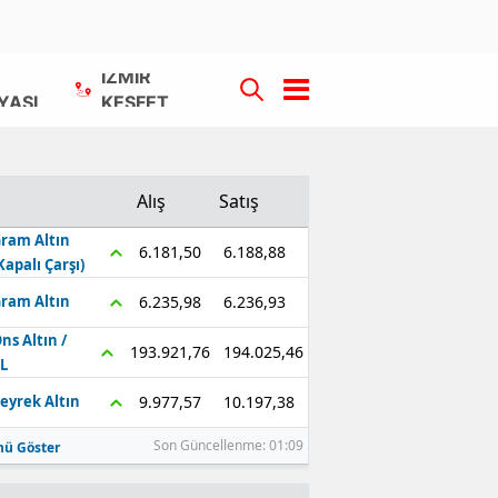
İZMİR
YASI
KEŞFET
Alış
Satış
ram Altın
6.188,88
6.181,50
Kapalı Çarşı)
6.236,93
6.235,98
ram Altın
ns Altın /
194.025,46
193.921,76
L
10.197,38
9.977,57
eyrek Altın
Son Güncellenme: 01:09
ü Göster