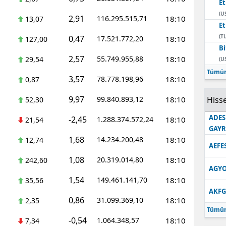
E
(U
2,91
116.295.515,71
18:10
13,07
E
(TL
0,47
17.521.772,20
18:10
127,00
Bi
2,57
55.749.955,88
18:10
29,54
(U
Tümün
3,57
78.778.198,96
18:10
0,87
9,97
99.840.893,12
18:10
Hisse
52,30
ADES
-2,45
1.288.374.572,24
18:10
21,54
GAY
1,68
14.234.200,48
18:10
12,74
AEFE
1,08
20.319.014,80
18:10
242,60
AGYO
1,54
149.461.141,70
18:10
35,56
AKFG
0,86
31.099.369,10
18:10
2,35
Tümün
-0,54
1.064.348,57
18:10
7,34