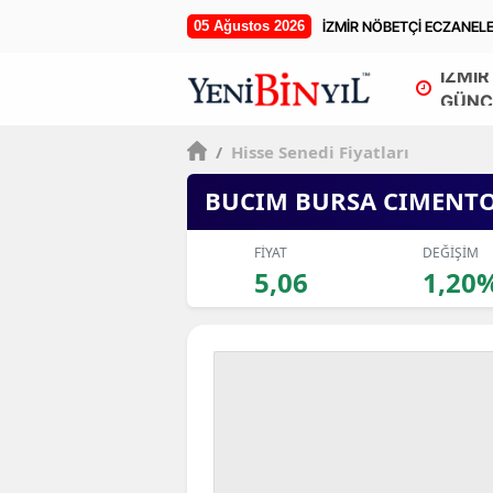
05 Ağustos 2026
İZMİR NÖBETÇİ ECZANEL
İZMİR
GÜNC
/
Hisse Senedi Fiyatları
BUCIM BURSA CIMENT
FİYAT
DEĞİŞİM
5,06
1,20