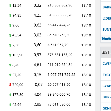
0,32
215.809.862,96
18:10
12,54
BAR
4,23
615.608.066,20
18:10
94,85
LIDE
0,63
56.417.424,26
18:10
9,66
SUN
3,03
85.549.763,30
18:10
45,54
Tümün
3,60
4.541.057,70
18:10
2,30
BIST 
0,97
376.681.165,40
18:10
103,90
CWE
4,61
211.919.654,84
18:10
8,40
0,15
1.027.971.759,22
18:10
27,40
EYGY
-0,07
20.567.418,50
18:10
720,00
SAYA
4,04
89.840.066,70
18:10
177,80
BUR
2,95
73.611.580,00
18:10
42,64
GRN