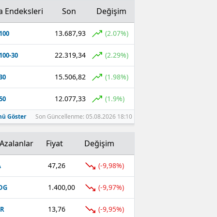
a Endeksleri
Son
Değişim
13.687,93
(2.07%)
100
22.319,34
(2.29%)
100-30
15.506,82
(1.98%)
30
12.077,33
(1.9%)
50
ü Göster
Son Güncellenme: 05.08.2026 18:10
Azalanlar
Fiyat
Değişim
47,26
(-9,98%)
A
1.400,00
(-9,97%)
DG
13,76
(-9,95%)
UR