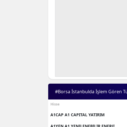
#Borsa İstanbulda İşlem Gören T
Hisse
A1CAP A1 CAPITAL YATIRIM
A1YEN A1 YENILENEBILIR ENERJI