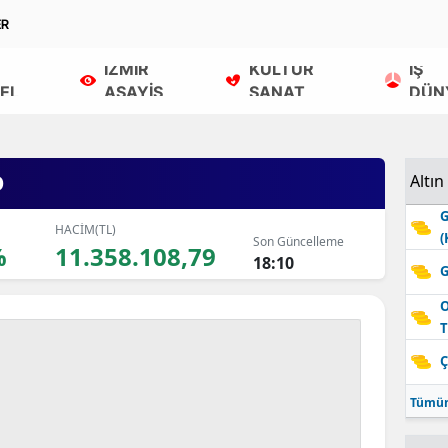
ER
İZMİR
KÜLTÜR
İŞ
EL
ASAYİŞ
SANAT
DÜN
O
Altın
G
HACİM(TL)
(
Son Güncelleme
%
11.358.108,79
18:10
G
O
T
Ç
Tümün