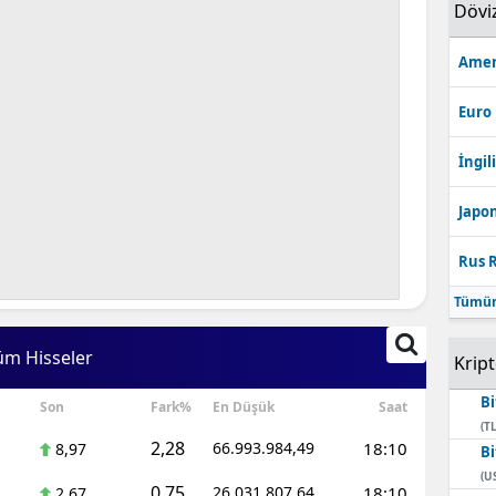
Dövi
Amer
Euro
İngili
Japon
Rus R
Tümün
üm Hisseler
Krip
Bi
Son
Fark%
En Düşük
Saat
(TL
2,28
66.993.984,49
18:10
8,97
Bi
(U
0,75
26.031.807,64
18:10
2,67