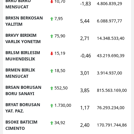
BRKO BIRKO
10,70
-1,83
4.806.839,29
MENSUCAT
BRKSN BERKOSAN
7,95
5,44
6.088.977,77
YALITIM
BRKVY BIRIKIM
75,90
2,71
14.348.533,40
VARLIK YONETIM
BRLSM BIRLESIM
15,19
-0,46
43.219.690,39
MUHENDISLIK
BRMEN BIRLIK
18,50
3,01
3.914.937,00
MENSUCAT
BRSAN BORUSAN
552,50
3,85
815.563.169,00
BORU SANAYI
BRYAT BORUSAN
1.730,00
1,17
76.293.234,00
YAT. PAZ.
BSOKE BATICIM
34,92
2,40
170.791.744,86
CIMENTO