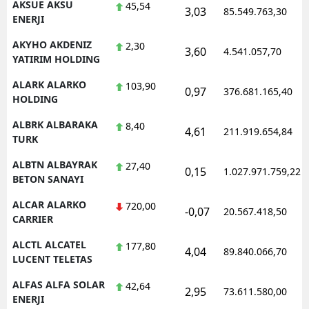
AKSUE AKSU
45,54
3,03
85.549.763,30
ENERJI
AKYHO AKDENIZ
2,30
3,60
4.541.057,70
YATIRIM HOLDING
ALARK ALARKO
103,90
0,97
376.681.165,40
HOLDING
ALBRK ALBARAKA
8,40
4,61
211.919.654,84
TURK
ALBTN ALBAYRAK
27,40
0,15
1.027.971.759,22
BETON SANAYI
ALCAR ALARKO
720,00
-0,07
20.567.418,50
CARRIER
ALCTL ALCATEL
177,80
4,04
89.840.066,70
LUCENT TELETAS
ALFAS ALFA SOLAR
42,64
2,95
73.611.580,00
ENERJI