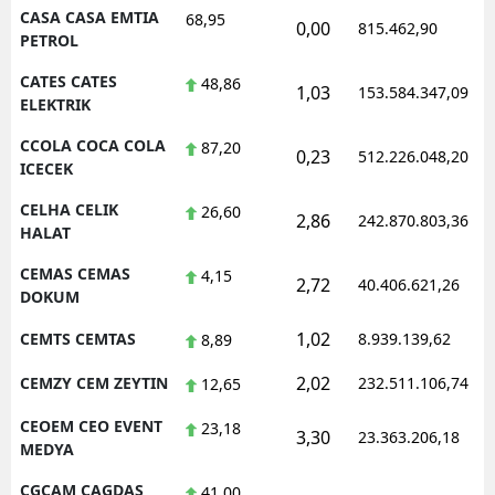
CASA CASA EMTIA
68,95
0,00
815.462,90
PETROL
CATES CATES
48,86
1,03
153.584.347,09
ELEKTRIK
CCOLA COCA COLA
87,20
0,23
512.226.048,20
ICECEK
CELHA CELIK
26,60
2,86
242.870.803,36
HALAT
CEMAS CEMAS
4,15
2,72
40.406.621,26
DOKUM
1,02
CEMTS CEMTAS
8.939.139,62
8,89
2,02
CEMZY CEM ZEYTIN
232.511.106,74
12,65
CEOEM CEO EVENT
23,18
3,30
23.363.206,18
MEDYA
CGCAM CAGDAS
41,00