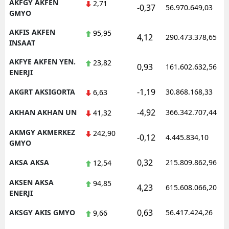
AKFGY AKFEN
2,71
-0,37
56.970.649,03
GMYO
AKFIS AKFEN
95,95
4,12
290.473.378,65
INSAAT
AKFYE AKFEN YEN.
23,82
0,93
161.602.632,56
ENERJI
-1,19
AKGRT AKSIGORTA
30.868.168,33
6,63
-4,92
AKHAN AKHAN UN
366.342.707,44
41,32
AKMGY AKMERKEZ
242,90
-0,12
4.445.834,10
GMYO
0,32
AKSA AKSA
215.809.862,96
12,54
AKSEN AKSA
94,85
4,23
615.608.066,20
ENERJI
0,63
AKSGY AKIS GMYO
56.417.424,26
9,66