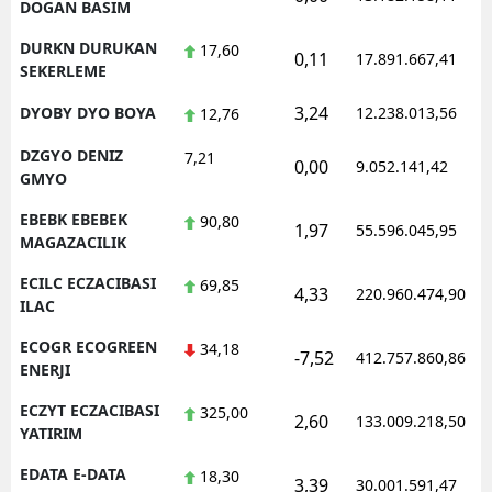
DOGAN BASIM
DURKN DURUKAN
17,60
0,11
17.891.667,41
SEKERLEME
3,24
DYOBY DYO BOYA
12.238.013,56
12,76
DZGYO DENIZ
7,21
0,00
9.052.141,42
GMYO
EBEBK EBEBEK
90,80
1,97
55.596.045,95
MAGAZACILIK
ECILC ECZACIBASI
69,85
4,33
220.960.474,90
ILAC
ECOGR ECOGREEN
34,18
-7,52
412.757.860,86
ENERJI
ECZYT ECZACIBASI
325,00
2,60
133.009.218,50
YATIRIM
EDATA E-DATA
18,30
3,39
30.001.591,47