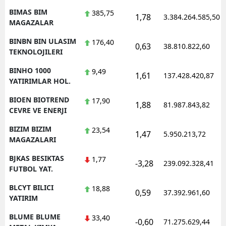
BIMAS BIM
385,75
1,78
3.384.264.585,50
MAGAZALAR
BINBN BIN ULASIM
176,40
0,63
38.810.822,60
TEKNOLOJILERI
BINHO 1000
9,49
1,61
137.428.420,87
YATIRIMLAR HOL.
BIOEN BIOTREND
17,90
1,88
81.987.843,82
CEVRE VE ENERJI
BIZIM BIZIM
23,54
1,47
5.950.213,72
MAGAZALARI
BJKAS BESIKTAS
1,77
-3,28
239.092.328,41
FUTBOL YAT.
BLCYT BILICI
18,88
0,59
37.392.961,60
YATIRIM
BLUME BLUME
33,40
-0,60
71.275.629,44