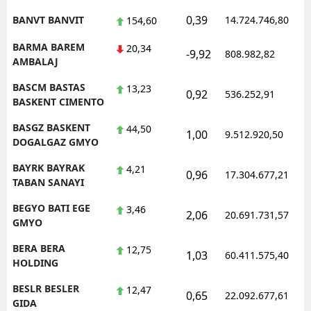
0,39
BANVT BANVIT
14.724.746,80
154,60
BARMA BAREM
20,34
-9,92
808.982,82
AMBALAJ
BASCM BASTAS
13,23
0,92
536.252,91
BASKENT CIMENTO
BASGZ BASKENT
44,50
1,00
9.512.920,50
DOGALGAZ GMYO
BAYRK BAYRAK
4,21
0,96
17.304.677,21
TABAN SANAYI
BEGYO BATI EGE
3,46
2,06
20.691.731,57
GMYO
BERA BERA
12,75
1,03
60.411.575,40
HOLDING
BESLR BESLER
12,47
0,65
22.092.677,61
GIDA