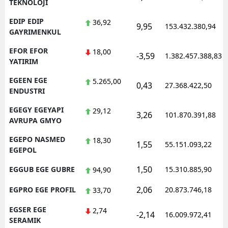
TEKNOLOJI
EDIP EDIP
36,92
9,95
153.432.380,94
GAYRIMENKUL
EFOR EFOR
18,00
-3,59
1.382.457.388,83
YATIRIM
EGEEN EGE
5.265,00
0,43
27.368.422,50
ENDUSTRI
EGEGY EGEYAPI
29,12
3,26
101.870.391,88
AVRUPA GMYO
EGEPO NASMED
18,30
1,55
55.151.093,22
EGEPOL
1,50
EGGUB EGE GUBRE
15.310.885,90
94,90
2,06
EGPRO EGE PROFIL
20.873.746,18
33,70
EGSER EGE
2,74
-2,14
16.009.972,41
SERAMIK