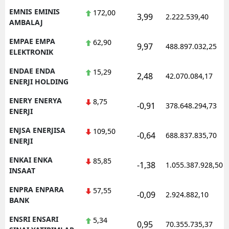
EMNIS EMINIS
172,00
3,99
2.222.539,40
AMBALAJ
EMPAE EMPA
62,90
9,97
488.897.032,25
ELEKTRONIK
ENDAE ENDA
15,29
2,48
42.070.084,17
ENERJI HOLDING
ENERY ENERYA
8,75
-0,91
378.648.294,73
ENERJI
ENJSA ENERJISA
109,50
-0,64
688.837.835,70
ENERJI
ENKAI ENKA
85,85
-1,38
1.055.387.928,50
INSAAT
ENPRA ENPARA
57,55
-0,09
2.924.882,10
BANK
ENSRI ENSARI
5,34
0,95
70.355.735,37