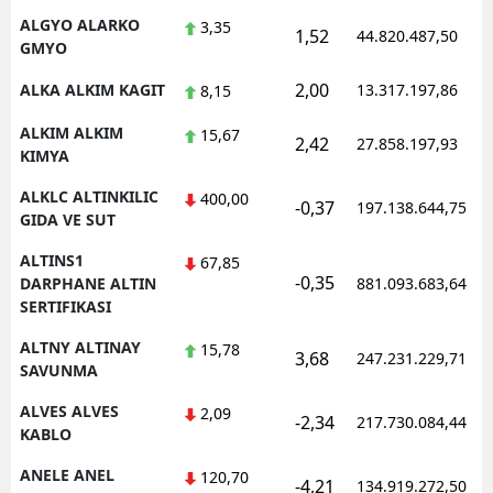
ALGYO ALARKO
3,35
1,52
44.820.487,50
GMYO
2,00
ALKA ALKIM KAGIT
13.317.197,86
8,15
ALKIM ALKIM
15,67
2,42
27.858.197,93
KIMYA
ALKLC ALTINKILIC
400,00
-0,37
197.138.644,75
GIDA VE SUT
ALTINS1
67,85
-0,35
DARPHANE ALTIN
881.093.683,64
SERTIFIKASI
ALTNY ALTINAY
15,78
3,68
247.231.229,71
SAVUNMA
ALVES ALVES
2,09
-2,34
217.730.084,44
KABLO
ANELE ANEL
120,70
-4,21
134.919.272,50