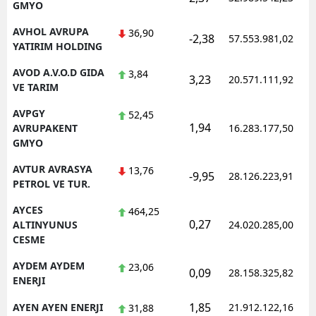
GMYO
AVHOL AVRUPA
36,90
-2,38
57.553.981,02
YATIRIM HOLDING
AVOD A.V.O.D GIDA
3,84
3,23
20.571.111,92
VE TARIM
AVPGY
52,45
1,94
AVRUPAKENT
16.283.177,50
GMYO
AVTUR AVRASYA
13,76
-9,95
28.126.223,91
PETROL VE TUR.
AYCES
464,25
0,27
ALTINYUNUS
24.020.285,00
CESME
AYDEM AYDEM
23,06
0,09
28.158.325,82
ENERJI
1,85
AYEN AYEN ENERJI
21.912.122,16
31,88