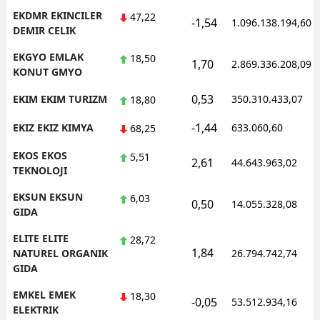
EKDMR EKINCILER
47,22
-1,54
1.096.138.194,60
DEMIR CELIK
EKGYO EMLAK
18,50
1,70
2.869.336.208,09
KONUT GMYO
0,53
EKIM EKIM TURIZM
350.310.433,07
18,80
-1,44
EKIZ EKIZ KIMYA
633.060,60
68,25
EKOS EKOS
5,51
2,61
44.643.963,02
TEKNOLOJI
EKSUN EKSUN
6,03
0,50
14.055.328,08
GIDA
ELITE ELITE
28,72
1,84
NATUREL ORGANIK
26.794.742,74
GIDA
EMKEL EMEK
18,30
-0,05
53.512.934,16
ELEKTRIK