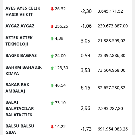
AYES AYES CELIK
26,32
-2,30
3.645.171,52
HASIR VE CIT
-1,06
AYGAZ AYGAZ
239.673.887,00
256,25
AZTEK AZTEK
4,39
3,05
21.383.599,02
TEKNOLOJI
0,59
BAGFS BAGFAS
23.392.886,30
24,00
BAHKM BAHADIR
123,30
3,53
73.664.968,00
KIMYA
BAKAB BAK
46,54
6,16
32.657.230,82
AMBALAJ
BALAT
73,10
2,96
BALATACILAR
2.293.287,80
BALATACILIK
BALSU BALSU
14,22
-1,73
691.954.083,26
GIDA