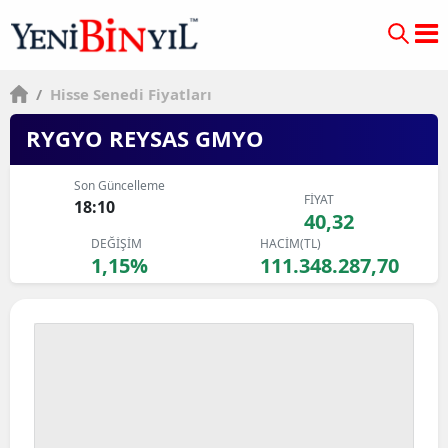
/
Hisse Senedi Fiyatları
RYGYO REYSAS GMYO
Son Güncelleme
FİYAT
18:10
40,32
DEĞİŞİM
HACİM(TL)
1,15%
111.348.287,70