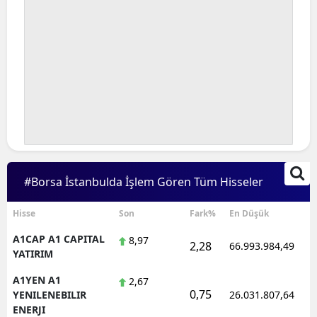
#Borsa İstanbulda İşlem Gören Tüm Hisseler
Hisse
Son
Fark%
En Düşük
A1CAP A1 CAPITAL
8,97
2,28
66.993.984,49
YATIRIM
A1YEN A1
2,67
0,75
YENILENEBILIR
26.031.807,64
ENERJI