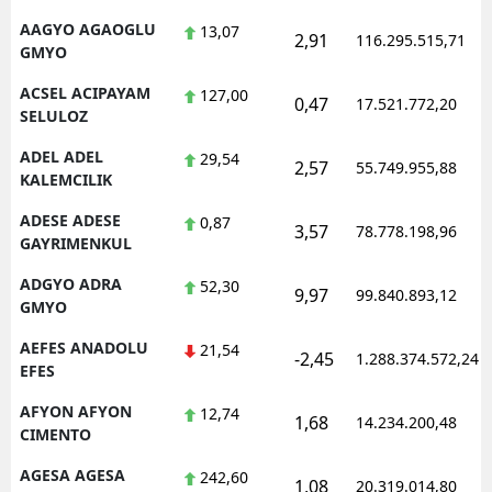
AAGYO AGAOGLU
13,07
2,91
116.295.515,71
GMYO
ACSEL ACIPAYAM
127,00
0,47
17.521.772,20
SELULOZ
ADEL ADEL
29,54
2,57
55.749.955,88
KALEMCILIK
ADESE ADESE
0,87
3,57
78.778.198,96
GAYRIMENKUL
ADGYO ADRA
52,30
9,97
99.840.893,12
GMYO
AEFES ANADOLU
21,54
-2,45
1.288.374.572,24
EFES
AFYON AFYON
12,74
1,68
14.234.200,48
CIMENTO
AGESA AGESA
242,60
1,08
20.319.014,80