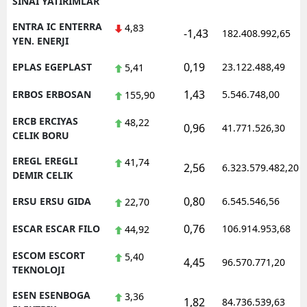
SINAI YATIRIMLAR
ENTRA IC ENTERRA
4,83
-1,43
182.408.992,65
YEN. ENERJI
0,19
EPLAS EGEPLAST
23.122.488,49
5,41
1,43
ERBOS ERBOSAN
5.546.748,00
155,90
ERCB ERCIYAS
48,22
0,96
41.771.526,30
CELIK BORU
EREGL EREGLI
41,74
2,56
6.323.579.482,20
DEMIR CELIK
0,80
ERSU ERSU GIDA
6.545.546,56
22,70
0,76
ESCAR ESCAR FILO
106.914.953,68
44,92
ESCOM ESCORT
5,40
4,45
96.570.771,20
TEKNOLOJI
ESEN ESENBOGA
3,36
1,82
84.736.539,63