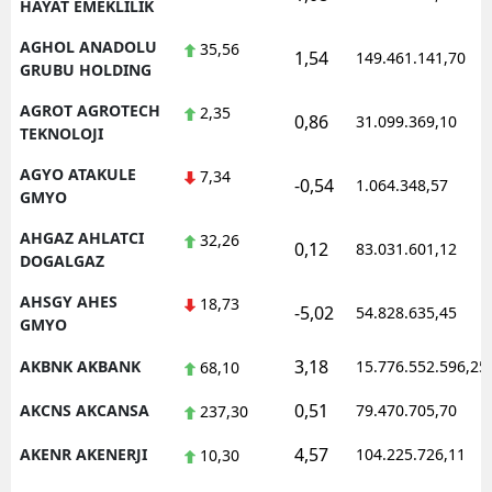
HAYAT EMEKLILIK
AGHOL ANADOLU
35,56
1,54
149.461.141,70
GRUBU HOLDING
AGROT AGROTECH
2,35
0,86
31.099.369,10
TEKNOLOJI
AGYO ATAKULE
7,34
-0,54
1.064.348,57
GMYO
AHGAZ AHLATCI
32,26
0,12
83.031.601,12
DOGALGAZ
AHSGY AHES
18,73
-5,02
54.828.635,45
GMYO
3,18
AKBNK AKBANK
15.776.552.596,25
68,10
0,51
AKCNS AKCANSA
79.470.705,70
237,30
4,57
AKENR AKENERJI
104.225.726,11
10,30