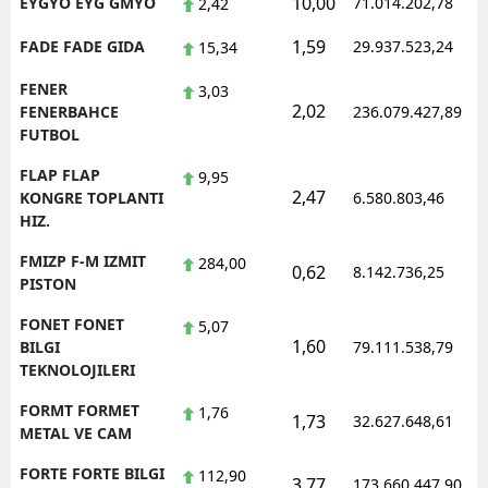
10,00
EYGYO EYG GMYO
71.014.202,78
2,42
1,59
FADE FADE GIDA
29.937.523,24
15,34
FENER
3,03
2,02
FENERBAHCE
236.079.427,89
FUTBOL
FLAP FLAP
9,95
2,47
KONGRE TOPLANTI
6.580.803,46
HIZ.
FMIZP F-M IZMIT
284,00
0,62
8.142.736,25
PISTON
FONET FONET
5,07
1,60
BILGI
79.111.538,79
TEKNOLOJILERI
FORMT FORMET
1,76
1,73
32.627.648,61
METAL VE CAM
FORTE FORTE BILGI
112,90
3,77
173.660.447,90