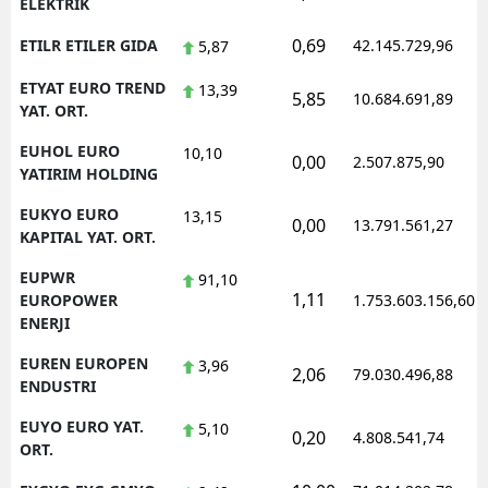
ELEKTRIK
0,69
ETILR ETILER GIDA
42.145.729,96
5,87
ETYAT EURO TREND
13,39
5,85
10.684.691,89
YAT. ORT.
EUHOL EURO
10,10
0,00
2.507.875,90
YATIRIM HOLDING
EUKYO EURO
13,15
0,00
13.791.561,27
KAPITAL YAT. ORT.
EUPWR
91,10
1,11
EUROPOWER
1.753.603.156,60
ENERJI
EUREN EUROPEN
3,96
2,06
79.030.496,88
ENDUSTRI
EUYO EURO YAT.
5,10
0,20
4.808.541,74
ORT.