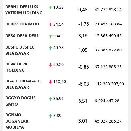
DERHL DERLUKS
10,38
0,48
42.772.828,14
YATIRIM HOLDING
-1,76
DERIM DERIMOD
21.455.088,84
34,54
3,16
DESA DESA DERI
15.863.499,45
9,48
DESPC DESPEC
40,38
1,05
37.885.822,80
BILGISAYAR
DEVA DEVA
69,20
-0,86
67.128.885,25
HOLDING
DGATE DATAGATE
110,60
-6,03
112.388.307,90
BILGISAYAR
DGGYO DOGUS
36,96
6,51
6.024.447,28
GMYO
DGNMO
8,89
3,01
DOGANLAR
45.027.285,27
MOBILYA