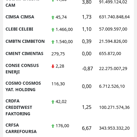
3,80
91.499.124,02
CAM
1,73
CIMSA CIMSA
631.740.848,64
45,74
1,10
CLEBI CELEBI
57.009.597,00
1.466,00
0,39
CMBTN CIMBETON
21.594.826,00
1.540,00
0,00
CMENT CIMENTAS
655.872,00
279,75
CONSE CONSUS
2,28
-0,87
22.275.007,29
ENERJI
COSMO COSMOS
116,30
0,00
6.712.526,10
YAT. HOLDING
CRDFA
42,02
1,25
CREDITWEST
100.271.574,36
FAKTORING
CRFSA
176,00
6,67
343.953.332,20
CARREFOURSA