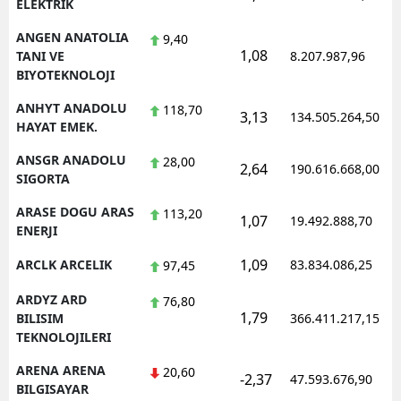
ELEKTRIK
ANGEN ANATOLIA
9,40
1,08
TANI VE
8.207.987,96
BIYOTEKNOLOJI
ANHYT ANADOLU
118,70
3,13
134.505.264,50
HAYAT EMEK.
ANSGR ANADOLU
28,00
2,64
190.616.668,00
SIGORTA
ARASE DOGU ARAS
113,20
1,07
19.492.888,70
ENERJI
1,09
ARCLK ARCELIK
83.834.086,25
97,45
ARDYZ ARD
76,80
1,79
BILISIM
366.411.217,15
TEKNOLOJILERI
ARENA ARENA
20,60
-2,37
47.593.676,90
BILGISAYAR