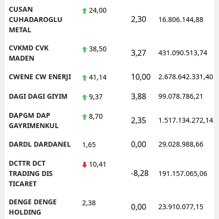
CUSAN
24,00
2,30
CUHADAROGLU
16.806.144,88
METAL
CVKMD CVK
38,50
3,27
431.090.513,74
MADEN
10,00
CWENE CW ENERJI
2.678.642.331,40
41,14
3,88
DAGI DAGI GIYIM
99.078.786,21
9,37
DAPGM DAP
8,70
2,35
1.517.134.272,14
GAYRIMENKUL
0,00
DARDL DARDANEL
29.028.988,66
1,65
DCTTR DCT
10,41
-8,28
TRADING DIS
191.157.065,06
TICARET
DENGE DENGE
2,38
0,00
23.910.077,15
HOLDING