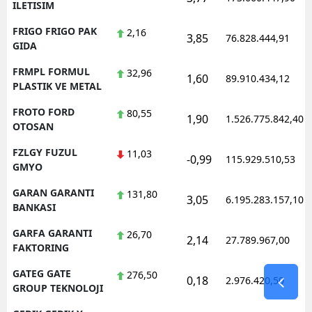
ILETISIM
FRIGO FRIGO PAK
2,16
3,85
76.828.444,91
GIDA
FRMPL FORMUL
32,96
1,60
89.910.434,12
PLASTIK VE METAL
FROTO FORD
80,55
1,90
1.526.775.842,40
OTOSAN
FZLGY FUZUL
11,03
-0,99
115.929.510,53
GMYO
GARAN GARANTI
131,80
3,05
6.195.283.157,10
BANKASI
GARFA GARANTI
26,70
2,14
27.789.967,00
FAKTORING
GATEG GATE
276,50
0,18
2.976.420,50
GROUP TEKNOLOJI