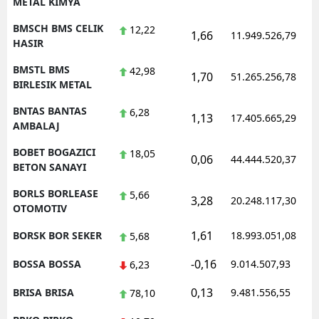
METAL KIMYA
BMSCH BMS CELIK
12,22
1,66
11.949.526,79
HASIR
BMSTL BMS
42,98
1,70
51.265.256,78
BIRLESIK METAL
BNTAS BANTAS
6,28
1,13
17.405.665,29
AMBALAJ
BOBET BOGAZICI
18,05
0,06
44.444.520,37
BETON SANAYI
BORLS BORLEASE
5,66
3,28
20.248.117,30
OTOMOTIV
1,61
BORSK BOR SEKER
18.993.051,08
5,68
-0,16
BOSSA BOSSA
9.014.507,93
6,23
0,13
BRISA BRISA
9.481.556,55
78,10