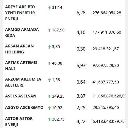
ARFYE ARF BIO
31,14
6,28
YENILENEBILIR
276.664.054,28
ENERJI
ARMGD ARMADA
187,90
4,10
177.911.370,60
GIDA
ARSAN ARSAN
3,35
0,30
29.418.321,67
HOLDING
ARTMS ARTEMIS
46,08
5,93
97.097.529,20
HALI
ARZUM ARZUM EV
1,58
0,64
41.687.777,50
ALETLERI
3,87
ASELS ASELSAN
11.056.876.526,00
349,25
2,25
ASGYO ASCE GMYO
29.345.795,46
10,92
ASTOR ASTOR
302,75
4,22
6.418.648.079,75
ENERJI