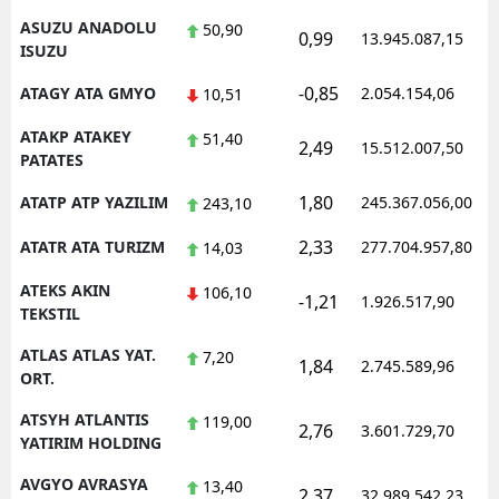
ASUZU ANADOLU
50,90
0,99
13.945.087,15
ISUZU
-0,85
ATAGY ATA GMYO
2.054.154,06
10,51
ATAKP ATAKEY
51,40
2,49
15.512.007,50
PATATES
1,80
ATATP ATP YAZILIM
245.367.056,00
243,10
2,33
ATATR ATA TURIZM
277.704.957,80
14,03
ATEKS AKIN
106,10
-1,21
1.926.517,90
TEKSTIL
ATLAS ATLAS YAT.
7,20
1,84
2.745.589,96
ORT.
ATSYH ATLANTIS
119,00
2,76
3.601.729,70
YATIRIM HOLDING
AVGYO AVRASYA
13,40
2,37
32.989.542,23