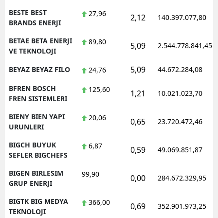
BESTE BEST
27,96
2,12
140.397.077,80
BRANDS ENERJI
BETAE BETA ENERJI
89,80
5,09
2.544.778.841,45
VE TEKNOLOJI
5,09
BEYAZ BEYAZ FILO
44.672.284,08
24,76
BFREN BOSCH
125,60
1,21
10.021.023,70
FREN SISTEMLERI
BIENY BIEN YAPI
20,06
0,65
23.720.472,46
URUNLERI
BIGCH BUYUK
6,87
0,59
49.069.851,87
SEFLER BIGCHEFS
BIGEN BIRLESIM
99,90
0,00
284.672.329,95
GRUP ENERJI
BIGTK BIG MEDYA
366,00
0,69
352.901.973,25
TEKNOLOJI