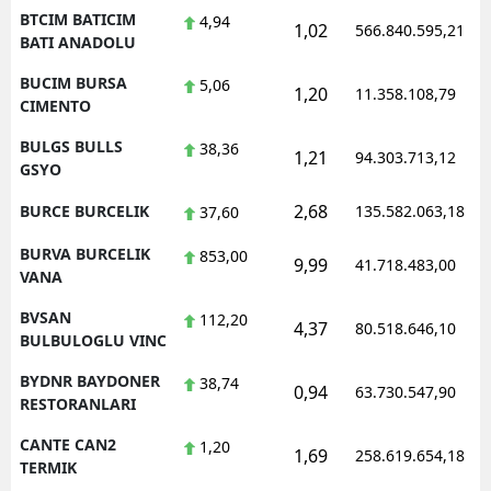
BTCIM BATICIM
4,94
1,02
566.840.595,21
BATI ANADOLU
BUCIM BURSA
5,06
1,20
11.358.108,79
CIMENTO
BULGS BULLS
38,36
1,21
94.303.713,12
GSYO
2,68
BURCE BURCELIK
135.582.063,18
37,60
BURVA BURCELIK
853,00
9,99
41.718.483,00
VANA
BVSAN
112,20
4,37
80.518.646,10
BULBULOGLU VINC
BYDNR BAYDONER
38,74
0,94
63.730.547,90
RESTORANLARI
CANTE CAN2
1,20
1,69
258.619.654,18
TERMIK