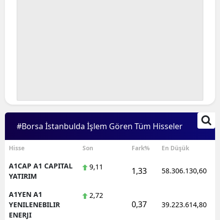
#Borsa İstanbulda İşlem Gören Tüm Hisseler
Hisse
Son
Fark%
En Düşük
A1CAP A1 CAPITAL
9,11
1,33
58.306.130,60
YATIRIM
A1YEN A1
2,72
0,37
YENILENEBILIR
39.223.614,80
ENERJI