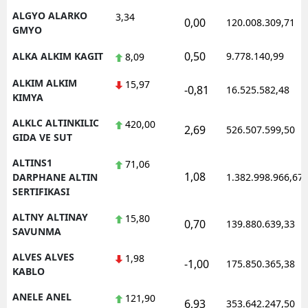
ALGYO ALARKO
3,34
0,00
120.008.309,71
GMYO
0,50
ALKA ALKIM KAGIT
9.778.140,99
8,09
ALKIM ALKIM
15,97
-0,81
16.525.582,48
KIMYA
ALKLC ALTINKILIC
420,00
2,69
526.507.599,50
GIDA VE SUT
ALTINS1
71,06
1,08
DARPHANE ALTIN
1.382.998.966,67
SERTIFIKASI
ALTNY ALTINAY
15,80
0,70
139.880.639,33
SAVUNMA
ALVES ALVES
1,98
-1,00
175.850.365,38
KABLO
ANELE ANEL
121,90
6,93
353.642.247,50