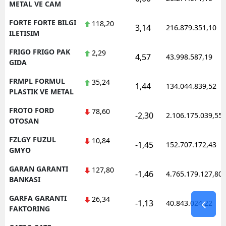
METAL VE CAM
FORTE FORTE BILGI
118,20
3,14
216.879.351,10
ILETISIM
FRIGO FRIGO PAK
2,29
4,57
43.998.587,19
GIDA
FRMPL FORMUL
35,24
1,44
134.044.839,52
PLASTIK VE METAL
FROTO FORD
78,60
-2,30
2.106.175.039,55
OTOSAN
FZLGY FUZUL
10,84
-1,45
152.707.172,43
GMYO
GARAN GARANTI
127,80
-1,46
4.765.179.127,80
BANKASI
GARFA GARANTI
26,34
-1,13
40.843.024,22
FAKTORING