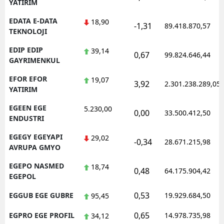
YATIRIM
EDATA E-DATA
18,90
-1,31
89.418.870,57
TEKNOLOJI
EDIP EDIP
39,14
0,67
99.824.646,44
GAYRIMENKUL
EFOR EFOR
19,07
3,92
2.301.238.289,05
YATIRIM
EGEEN EGE
5.230,00
0,00
33.500.412,50
ENDUSTRI
EGEGY EGEYAPI
29,02
-0,34
28.671.215,98
AVRUPA GMYO
EGEPO NASMED
18,74
0,48
64.175.904,42
EGEPOL
0,53
EGGUB EGE GUBRE
19.929.684,50
95,45
0,65
EGPRO EGE PROFIL
14.978.735,98
34,12