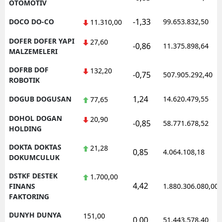
OTOMOTIV
-1,33
DOCO DO-CO
99.653.832,50
11.310,00
DOFER DOFER YAPI
27,60
-0,86
11.375.898,64
MALZEMELERI
DOFRB DOF
132,20
-0,75
507.905.292,40
ROBOTIK
1,24
DOGUB DOGUSAN
14.620.479,55
77,65
DOHOL DOGAN
20,90
-0,85
58.771.678,52
HOLDING
DOKTA DOKTAS
21,28
0,85
4.064.108,18
DOKUMCULUK
DSTKF DESTEK
1.700,00
4,42
FINANS
1.880.306.080,00
FAKTORING
DUNYH DUNYA
151,00
0,00
51.443.578,40