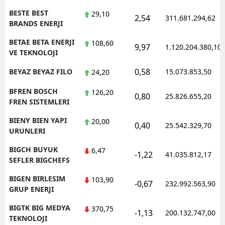
BESTE BEST
29,10
2,54
311.681.294,62
BRANDS ENERJI
BETAE BETA ENERJI
108,60
9,97
1.120.204.380,10
VE TEKNOLOJI
0,58
BEYAZ BEYAZ FILO
15.073.853,50
24,20
BFREN BOSCH
126,20
0,80
25.826.655,20
FREN SISTEMLERI
BIENY BIEN YAPI
20,00
0,40
25.542.329,70
URUNLERI
BIGCH BUYUK
6,47
-1,22
41.035.812,17
SEFLER BIGCHEFS
BIGEN BIRLESIM
103,90
-0,67
232.992.563,90
GRUP ENERJI
BIGTK BIG MEDYA
370,75
-1,13
200.132.747,00
TEKNOLOJI