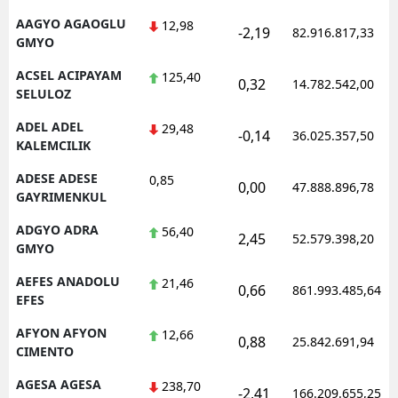
AAGYO AGAOGLU
12,98
-2,19
82.916.817,33
GMYO
ACSEL ACIPAYAM
125,40
0,32
14.782.542,00
SELULOZ
ADEL ADEL
29,48
-0,14
36.025.357,50
KALEMCILIK
ADESE ADESE
0,85
0,00
47.888.896,78
GAYRIMENKUL
ADGYO ADRA
56,40
2,45
52.579.398,20
GMYO
AEFES ANADOLU
21,46
0,66
861.993.485,64
EFES
AFYON AFYON
12,66
0,88
25.842.691,94
CIMENTO
AGESA AGESA
238,70
-2,41
166.209.655,25