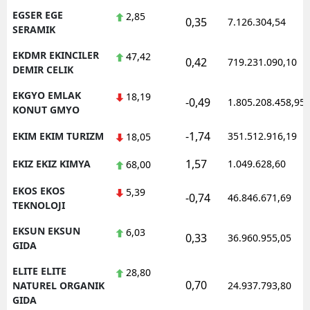
EGSER EGE
2,85
0,35
7.126.304,54
SERAMIK
EKDMR EKINCILER
47,42
0,42
719.231.090,10
DEMIR CELIK
EKGYO EMLAK
18,19
-0,49
1.805.208.458,95
KONUT GMYO
-1,74
EKIM EKIM TURIZM
351.512.916,19
18,05
1,57
EKIZ EKIZ KIMYA
1.049.628,60
68,00
EKOS EKOS
5,39
-0,74
46.846.671,69
TEKNOLOJI
EKSUN EKSUN
6,03
0,33
36.960.955,05
GIDA
ELITE ELITE
28,80
0,70
NATUREL ORGANIK
24.937.793,80
GIDA