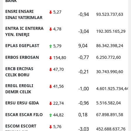
BANK
ENSRI ENSARI
5,27
-0,94
93.523.737,63
SINAI YATIRIMLAR
ENTRA IC ENTERRA
4,78
-3,04
192.305.165,29
YEN. ENERJI
9,04
EPLAS EGEPLAST
86.342.398,24
5,79
-0,77
ERBOS ERBOSAN
6.250.772,60
154,80
ERCB ERCIYAS
47,70
-0,21
30.743.990,60
CELIK BORU
EREGL EREGLI
41,56
-1,00
4.601.925.734,44
DEMIR CELIK
-0,96
ERSU ERSU GIDA
5.516.582,04
22,74
0,18
ESCAR ESCAR FILO
67.898.891,58
44,82
ESCOM ESCORT
5,76
-3,03
452.688.637,76