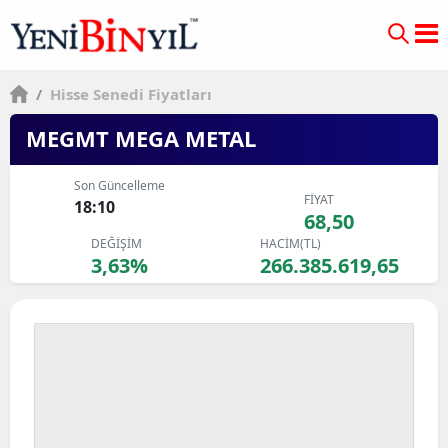
/
Hisse Senedi Fiyatları
MEGMT MEGA METAL
Son Güncelleme
FİYAT
18:10
68,50
DEĞİŞİM
HACİM(TL)
3,63%
266.385.619,65