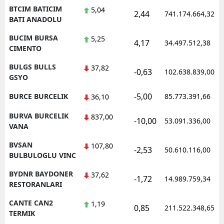
BTCIM BATICIM
5,04
2,44
741.174.664,32
BATI ANADOLU
BUCIM BURSA
5,25
4,17
34.497.512,38
CIMENTO
BULGS BULLS
37,82
-0,63
102.638.839,00
GSYO
-5,00
BURCE BURCELIK
85.773.391,66
36,10
BURVA BURCELIK
837,00
-10,00
53.091.336,00
VANA
BVSAN
107,80
-2,53
50.610.116,00
BULBULOGLU VINC
BYDNR BAYDONER
37,62
-1,72
14.989.759,34
RESTORANLARI
CANTE CAN2
1,19
0,85
211.522.348,65
TERMIK