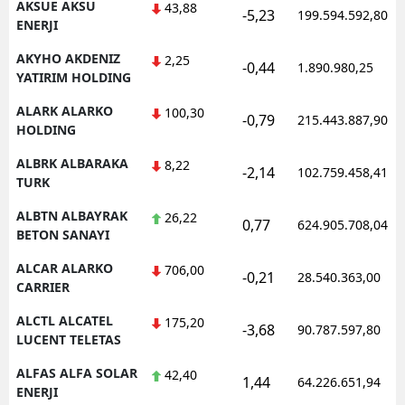
AKSUE AKSU
43,88
-5,23
199.594.592,80
ENERJI
AKYHO AKDENIZ
2,25
-0,44
1.890.980,25
YATIRIM HOLDING
ALARK ALARKO
100,30
-0,79
215.443.887,90
HOLDING
ALBRK ALBARAKA
8,22
-2,14
102.759.458,41
TURK
ALBTN ALBAYRAK
26,22
0,77
624.905.708,04
BETON SANAYI
ALCAR ALARKO
706,00
-0,21
28.540.363,00
CARRIER
ALCTL ALCATEL
175,20
-3,68
90.787.597,80
LUCENT TELETAS
ALFAS ALFA SOLAR
42,40
1,44
64.226.651,94
ENERJI