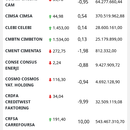
-0,95
64.277.660,44
CAM
0,54
CIMSA CIMSA
370.519.962,88
44,98
0,14
CLEBI CELEBI
28.600.161,00
1.453,00
0,13
CMBTN CIMBETON
25.179.899,00
1.534,00
-1,98
CMENT CIMENTAS
812.332,00
272,75
CONSE CONSUS
2,24
-0,88
9.427.909,72
ENERJI
COSMO COSMOS
116,30
-0,94
4.692.128,90
YAT. HOLDING
CRDFA
34,04
-9,99
CREDITWEST
32.509.119,08
FAKTORING
CRFSA
191,40
10,00
543.467.310,70
CARREFOURSA