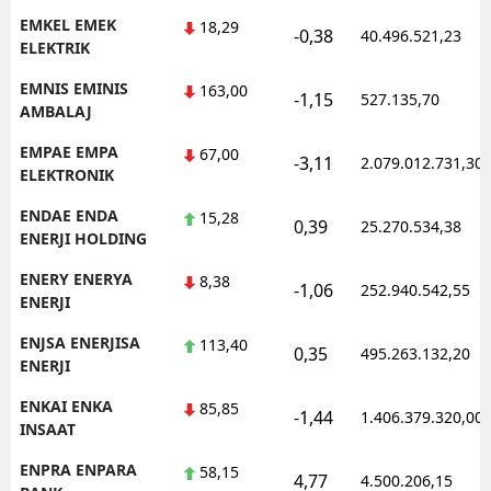
EMKEL EMEK
18,29
-0,38
40.496.521,23
ELEKTRIK
EMNIS EMINIS
163,00
-1,15
527.135,70
AMBALAJ
EMPAE EMPA
67,00
-3,11
2.079.012.731,30
ELEKTRONIK
ENDAE ENDA
15,28
0,39
25.270.534,38
ENERJI HOLDING
ENERY ENERYA
8,38
-1,06
252.940.542,55
ENERJI
ENJSA ENERJISA
113,40
0,35
495.263.132,20
ENERJI
ENKAI ENKA
85,85
-1,44
1.406.379.320,00
INSAAT
ENPRA ENPARA
58,15
4,77
4.500.206,15