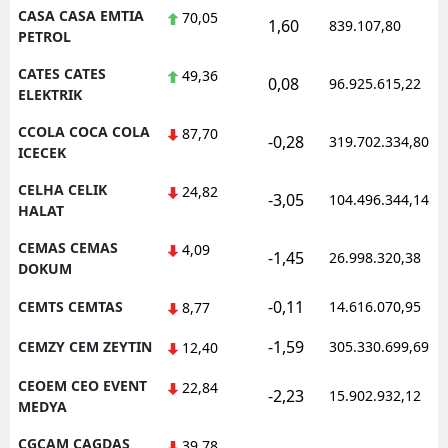
CASA CASA EMTIA
70,05
1,60
839.107,80
PETROL
CATES CATES
49,36
0,08
96.925.615,22
ELEKTRIK
CCOLA COCA COLA
87,70
-0,28
319.702.334,80
ICECEK
CELHA CELIK
24,82
-3,05
104.496.344,14
HALAT
CEMAS CEMAS
4,09
-1,45
26.998.320,38
DOKUM
-0,11
CEMTS CEMTAS
14.616.070,95
8,77
-1,59
CEMZY CEM ZEYTIN
305.330.699,69
12,40
CEOEM CEO EVENT
22,84
-2,23
15.902.932,12
MEDYA
CGCAM CAGDAS
39,78