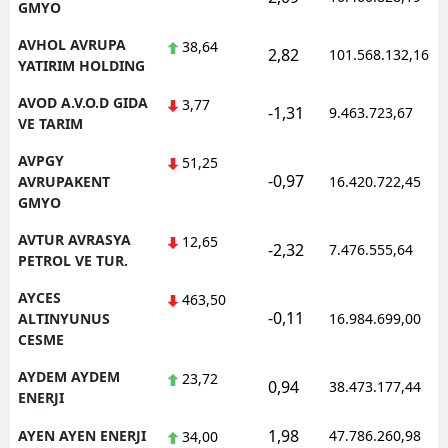
GMYO
AVHOL AVRUPA
38,64
2,82
101.568.132,16
YATIRIM HOLDING
AVOD A.V.O.D GIDA
3,77
-1,31
9.463.723,67
VE TARIM
AVPGY
51,25
-0,97
AVRUPAKENT
16.420.722,45
GMYO
AVTUR AVRASYA
12,65
-2,32
7.476.555,64
PETROL VE TUR.
AYCES
463,50
-0,11
ALTINYUNUS
16.984.699,00
CESME
AYDEM AYDEM
23,72
0,94
38.473.177,44
ENERJI
1,98
AYEN AYEN ENERJI
47.786.260,98
34,00