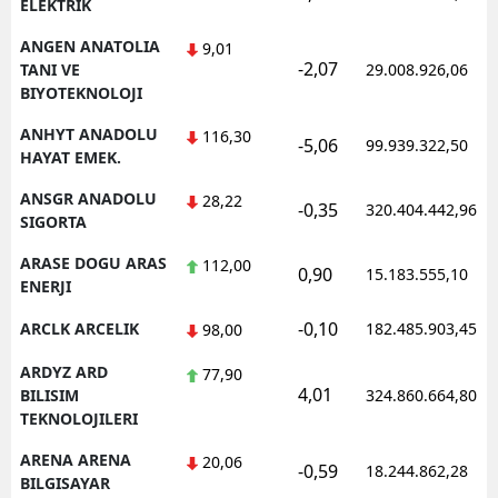
ELEKTRIK
ANGEN ANATOLIA
9,01
-2,07
TANI VE
29.008.926,06
BIYOTEKNOLOJI
ANHYT ANADOLU
116,30
-5,06
99.939.322,50
HAYAT EMEK.
ANSGR ANADOLU
28,22
-0,35
320.404.442,96
SIGORTA
ARASE DOGU ARAS
112,00
0,90
15.183.555,10
ENERJI
-0,10
ARCLK ARCELIK
182.485.903,45
98,00
ARDYZ ARD
77,90
4,01
BILISIM
324.860.664,80
TEKNOLOJILERI
ARENA ARENA
20,06
-0,59
18.244.862,28
BILGISAYAR