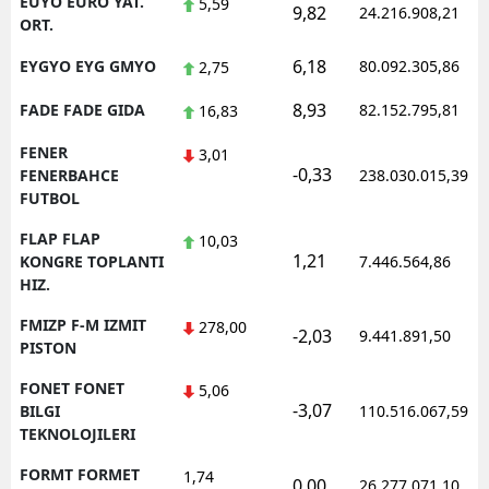
EUYO EURO YAT.
5,59
9,82
24.216.908,21
ORT.
6,18
EYGYO EYG GMYO
80.092.305,86
2,75
8,93
FADE FADE GIDA
82.152.795,81
16,83
FENER
3,01
-0,33
FENERBAHCE
238.030.015,39
FUTBOL
FLAP FLAP
10,03
1,21
KONGRE TOPLANTI
7.446.564,86
HIZ.
FMIZP F-M IZMIT
278,00
-2,03
9.441.891,50
PISTON
FONET FONET
5,06
-3,07
BILGI
110.516.067,59
TEKNOLOJILERI
FORMT FORMET
1,74
0,00
26.277.071,10