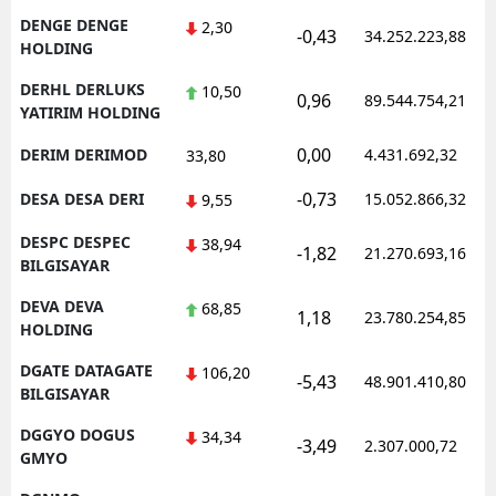
DENGE DENGE
2,30
-0,43
34.252.223,88
HOLDING
DERHL DERLUKS
10,50
0,96
89.544.754,21
YATIRIM HOLDING
0,00
DERIM DERIMOD
4.431.692,32
33,80
-0,73
DESA DESA DERI
15.052.866,32
9,55
DESPC DESPEC
38,94
-1,82
21.270.693,16
BILGISAYAR
DEVA DEVA
68,85
1,18
23.780.254,85
HOLDING
DGATE DATAGATE
106,20
-5,43
48.901.410,80
BILGISAYAR
DGGYO DOGUS
34,34
-3,49
2.307.000,72
GMYO