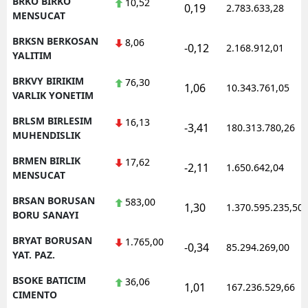
BRKO BIRKO
10,52
0,19
2.783.633,28
MENSUCAT
BRKSN BERKOSAN
8,06
-0,12
2.168.912,01
YALITIM
BRKVY BIRIKIM
76,30
1,06
10.343.761,05
VARLIK YONETIM
BRLSM BIRLESIM
16,13
-3,41
180.313.780,26
MUHENDISLIK
BRMEN BIRLIK
17,62
-2,11
1.650.642,04
MENSUCAT
BRSAN BORUSAN
583,00
1,30
1.370.595.235,50
BORU SANAYI
BRYAT BORUSAN
1.765,00
-0,34
85.294.269,00
YAT. PAZ.
BSOKE BATICIM
36,06
1,01
167.236.529,66
CIMENTO