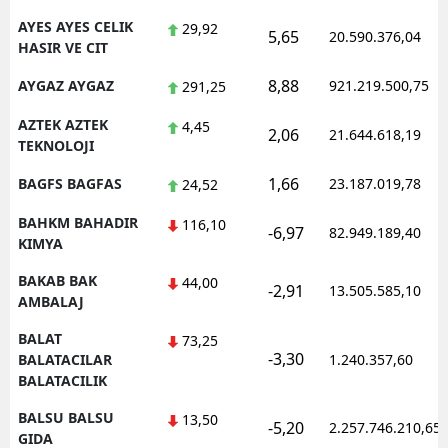
AYES AYES CELIK
29,92
5,65
20.590.376,04
HASIR VE CIT
8,88
AYGAZ AYGAZ
921.219.500,75
291,25
AZTEK AZTEK
4,45
2,06
21.644.618,19
TEKNOLOJI
1,66
BAGFS BAGFAS
23.187.019,78
24,52
BAHKM BAHADIR
116,10
-6,97
82.949.189,40
KIMYA
BAKAB BAK
44,00
-2,91
13.505.585,10
AMBALAJ
BALAT
73,25
-3,30
BALATACILAR
1.240.357,60
BALATACILIK
BALSU BALSU
13,50
-5,20
2.257.746.210,65
GIDA