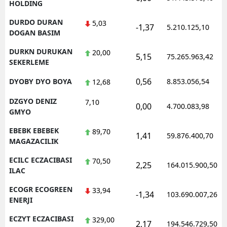
HOLDING
DURDO DURAN
5,03
-1,37
5.210.125,10
DOGAN BASIM
DURKN DURUKAN
20,00
5,15
75.265.963,42
SEKERLEME
0,56
DYOBY DYO BOYA
8.853.056,54
12,68
DZGYO DENIZ
7,10
0,00
4.700.083,98
GMYO
EBEBK EBEBEK
89,70
1,41
59.876.400,70
MAGAZACILIK
ECILC ECZACIBASI
70,50
2,25
164.015.900,50
ILAC
ECOGR ECOGREEN
33,94
-1,34
103.690.007,26
ENERJI
ECZYT ECZACIBASI
329,00
2,17
194.546.729,50