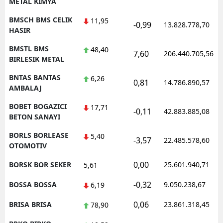
METAL KIMYA
BMSCH BMS CELIK
11,95
-0,99
13.828.778,70
HASIR
BMSTL BMS
48,40
7,60
206.440.705,56
BIRLESIK METAL
BNTAS BANTAS
6,26
0,81
14.786.890,57
AMBALAJ
BOBET BOGAZICI
17,71
-0,11
42.883.885,08
BETON SANAYI
BORLS BORLEASE
5,40
-3,57
22.485.578,60
OTOMOTIV
0,00
BORSK BOR SEKER
25.601.940,71
5,61
-0,32
BOSSA BOSSA
9.050.238,67
6,19
0,06
BRISA BRISA
23.861.318,45
78,90