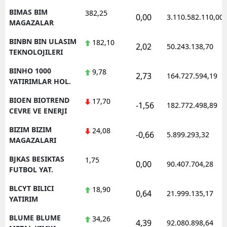
BIMAS BIM
382,25
0,00
3.110.582.110,00
MAGAZALAR
BINBN BIN ULASIM
182,10
2,02
50.243.138,70
TEKNOLOJILERI
BINHO 1000
9,78
2,73
164.727.594,19
YATIRIMLAR HOL.
BIOEN BIOTREND
17,70
-1,56
182.772.498,89
CEVRE VE ENERJI
BIZIM BIZIM
24,08
-0,66
5.899.293,32
MAGAZALARI
BJKAS BESIKTAS
1,75
0,00
90.407.704,28
FUTBOL YAT.
BLCYT BILICI
18,90
0,64
21.999.135,17
YATIRIM
BLUME BLUME
34,26
4,39
92.080.898,64