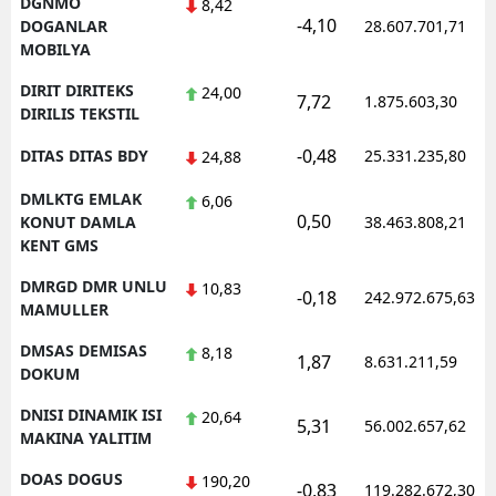
DGNMO
8,42
-4,10
DOGANLAR
28.607.701,71
MOBILYA
DIRIT DIRITEKS
24,00
7,72
1.875.603,30
DIRILIS TEKSTIL
-0,48
DITAS DITAS BDY
25.331.235,80
24,88
DMLKTG EMLAK
6,06
0,50
KONUT DAMLA
38.463.808,21
KENT GMS
DMRGD DMR UNLU
10,83
-0,18
242.972.675,63
MAMULLER
DMSAS DEMISAS
8,18
1,87
8.631.211,59
DOKUM
DNISI DINAMIK ISI
20,64
5,31
56.002.657,62
MAKINA YALITIM
DOAS DOGUS
190,20
-0,83
119.282.672,30