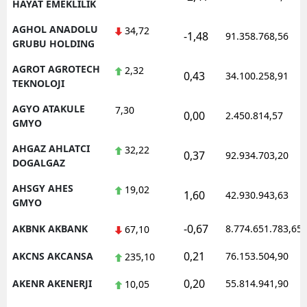
HAYAT EMEKLILIK
AGHOL ANADOLU
34,72
-1,48
91.358.768,56
GRUBU HOLDING
AGROT AGROTECH
2,32
0,43
34.100.258,91
TEKNOLOJI
AGYO ATAKULE
7,30
0,00
2.450.814,57
GMYO
AHGAZ AHLATCI
32,22
0,37
92.934.703,20
DOGALGAZ
AHSGY AHES
19,02
1,60
42.930.943,63
GMYO
-0,67
AKBNK AKBANK
8.774.651.783,65
67,10
0,21
AKCNS AKCANSA
76.153.504,90
235,10
0,20
AKENR AKENERJI
55.814.941,90
10,05