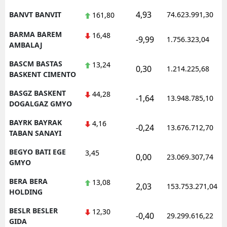
4,93
BANVT BANVIT
74.623.991,30
161,80
BARMA BAREM
16,48
-9,99
1.756.323,04
AMBALAJ
BASCM BASTAS
13,24
0,30
1.214.225,68
BASKENT CIMENTO
BASGZ BASKENT
44,28
-1,64
13.948.785,10
DOGALGAZ GMYO
BAYRK BAYRAK
4,16
-0,24
13.676.712,70
TABAN SANAYI
BEGYO BATI EGE
3,45
0,00
23.069.307,74
GMYO
BERA BERA
13,08
2,03
153.753.271,04
HOLDING
BESLR BESLER
12,30
-0,40
29.299.616,22
GIDA