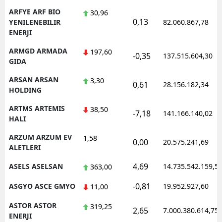
ARFYE ARF BIO
30,96
0,13
YENILENEBILIR
82.060.867,78
ENERJI
ARMGD ARMADA
197,60
-0,35
137.515.604,30
GIDA
ARSAN ARSAN
3,30
0,61
28.156.182,34
HOLDING
ARTMS ARTEMIS
38,50
-7,18
141.166.140,02
HALI
ARZUM ARZUM EV
1,58
0,00
20.575.241,69
ALETLERI
4,69
ASELS ASELSAN
14.735.542.159,5
363,00
-0,81
ASGYO ASCE GMYO
19.952.927,60
11,00
ASTOR ASTOR
319,25
2,65
7.000.380.614,75
ENERJI