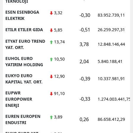
TEKNOLOJI
ESEN ESENBOGA
3,32
-0,30
83.952.739,11
ELEKTRIK
-0,51
ETILR ETILER GIDA
26.259.297,31
5,85
ETYAT EURO TREND
13,74
3,78
12.848.146,44
YAT. ORT.
EUHOL EURO
10,50
2,04
5.840.188,41
YATIRIM HOLDING
EUKYO EURO
12,90
-0,39
10.337.981,91
KAPITAL YAT. ORT.
EUPWR
91,10
-0,33
EUROPOWER
1.274.003.441,75
ENERJI
EUREN EUROPEN
3,89
0,26
86.658.412,29
ENDUSTRI