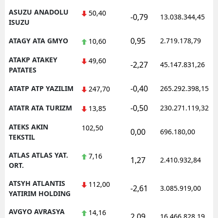
ASUZU ANADOLU
50,40
-0,79
13.038.344,45
ISUZU
0,95
ATAGY ATA GMYO
2.719.178,79
10,60
ATAKP ATAKEY
49,60
-2,27
45.147.831,26
PATATES
-0,40
ATATP ATP YAZILIM
265.292.398,15
247,70
-0,50
ATATR ATA TURIZM
230.271.119,32
13,85
ATEKS AKIN
102,50
0,00
696.180,00
TEKSTIL
ATLAS ATLAS YAT.
7,16
1,27
2.410.932,84
ORT.
ATSYH ATLANTIS
112,00
-2,61
3.085.919,00
YATIRIM HOLDING
AVGYO AVRASYA
14,16
2,09
16.466.828,19