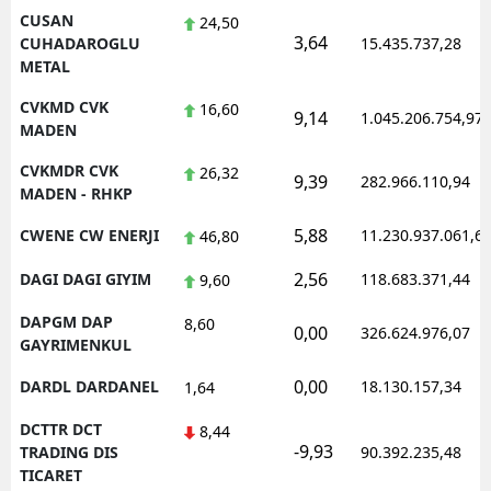
CUSAN
24,50
3,64
CUHADAROGLU
15.435.737,28
METAL
CVKMD CVK
16,60
9,14
1.045.206.754,97
MADEN
CVKMDR CVK
26,32
9,39
282.966.110,94
MADEN - RHKP
5,88
CWENE CW ENERJI
11.230.937.061,6
46,80
2,56
DAGI DAGI GIYIM
118.683.371,44
9,60
DAPGM DAP
8,60
0,00
326.624.976,07
GAYRIMENKUL
0,00
DARDL DARDANEL
18.130.157,34
1,64
DCTTR DCT
8,44
-9,93
TRADING DIS
90.392.235,48
TICARET