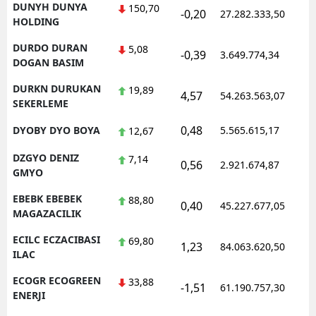
DUNYH DUNYA
150,70
-0,20
27.282.333,50
1
HOLDING
DURDO DURAN
5,08
-0,39
3.649.774,34
1
DOGAN BASIM
DURKN DURUKAN
19,89
4,57
54.263.563,07
1
SEKERLEME
0,48
DYOBY DYO BOYA
5.565.615,17
1
12,67
DZGYO DENIZ
7,14
0,56
2.921.674,87
1
GMYO
EBEBK EBEBEK
88,80
0,40
45.227.677,05
1
MAGAZACILIK
ECILC ECZACIBASI
69,80
1,23
84.063.620,50
1
ILAC
ECOGR ECOGREEN
33,88
-1,51
61.190.757,30
1
ENERJI