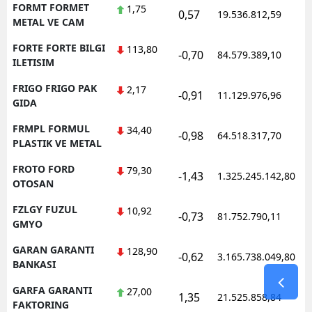
FORMT FORMET
1,75
0,57
19.536.812,59
1
METAL VE CAM
FORTE FORTE BILGI
113,80
-0,70
84.579.389,10
1
ILETISIM
FRIGO FRIGO PAK
2,17
-0,91
11.129.976,96
1
GIDA
FRMPL FORMUL
34,40
-0,98
64.518.317,70
1
PLASTIK VE METAL
FROTO FORD
79,30
-1,43
1.325.245.142,80
1
OTOSAN
FZLGY FUZUL
10,92
-0,73
81.752.790,11
1
GMYO
GARAN GARANTI
128,90
-0,62
3.165.738.049,80
1
BANKASI
GARFA GARANTI
27,00
1,35
21.525.858,84
1
FAKTORING