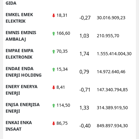
GIDA
EMKEL EMEK
18,31
-0,27
30.016.909,23
1
ELEKTRIK
EMNIS EMINIS
166,60
1,03
210.955,70
1
AMBALAJ
EMPAE EMPA
70,35
1,74
1.555.414.004,30
1
ELEKTRONIK
ENDAE ENDA
15,34
0,79
14.972.640,46
1
ENERJI HOLDING
ENERY ENERYA
8,41
-0,71
147.340.794,85
1
ENERJI
ENJSA ENERJISA
114,50
1,33
314.389.919,50
1
ENERJI
ENKAI ENKA
86,75
-0,40
849.897.934,30
1
INSAAT