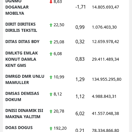
DGNMO
8,63
-1,71
1
DOGANLAR
14.805.693,47
MOBILYA
DIRIT DIRITEKS
22,50
0,99
1.076.403,30
1
DIRILIS TEKSTIL
0,32
DITAS DITAS BDY
12.659.978,42
1
25,08
DMLKTG EMLAK
6,08
0,83
1
KONUT DAMLA
29.411.489,34
KENT GMS
DMRGD DMR UNLU
10,99
1,29
134.955.295,80
1
MAMULLER
DMSAS DEMISAS
8,12
1,12
4.988.843,31
1
DOKUM
DNISI DINAMIK ISI
20,78
6,02
41.557.048,38
1
MAKINA YALITIM
DOAS DOGUS
192,20
0,21
78.334.866,80
1