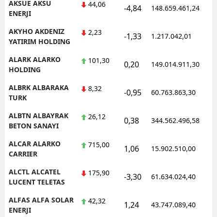
AKSUE AKSU
44,06
-4,84
148.659.461,24
1
ENERJI
AKYHO AKDENIZ
2,23
-1,33
1.217.042,01
1
YATIRIM HOLDING
ALARK ALARKO
101,30
0,20
149.014.911,30
1
HOLDING
ALBRK ALBARAKA
8,32
-0,95
60.763.863,30
1
TURK
ALBTN ALBAYRAK
26,12
0,38
344.562.496,58
1
BETON SANAYI
ALCAR ALARKO
715,00
1,06
15.902.510,00
1
CARRIER
ALCTL ALCATEL
175,90
-3,30
61.634.024,40
1
LUCENT TELETAS
ALFAS ALFA SOLAR
42,32
1,24
43.747.089,40
1
ENERJI