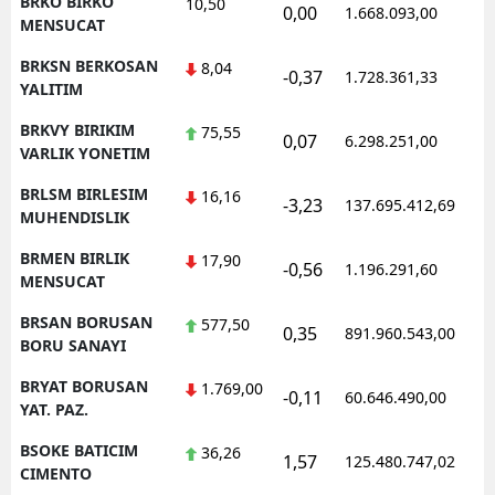
BRKO BIRKO
10,50
0,00
1.668.093,00
1
MENSUCAT
BRKSN BERKOSAN
8,04
-0,37
1.728.361,33
1
YALITIM
BRKVY BIRIKIM
75,55
0,07
6.298.251,00
1
VARLIK YONETIM
BRLSM BIRLESIM
16,16
-3,23
137.695.412,69
1
MUHENDISLIK
BRMEN BIRLIK
17,90
-0,56
1.196.291,60
1
MENSUCAT
BRSAN BORUSAN
577,50
0,35
891.960.543,00
1
BORU SANAYI
BRYAT BORUSAN
1.769,00
-0,11
60.646.490,00
1
YAT. PAZ.
BSOKE BATICIM
36,26
1,57
125.480.747,02
1
CIMENTO