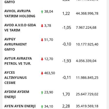
GMYO
AVHOL AVRUPA
38,04
1,22
44.368.996,78
1
YATIRIM HOLDING
AVOD A.V.O.D GIDA
3,78
-1,05
7.967.224,68
1
VE TARIM
AVPGY
51,70
-0,10
1
AVRUPAKENT
10.177.925,40
GMYO
AVTUR AVRASYA
12,70
-1,93
4.056.339,04
1
PETROL VE TUR.
AYCES
463,50
-0,11
1
ALTINYUNUS
11.986.845,25
CESME
AYDEM AYDEM
23,90
1,70
25.647.729,02
1
ENERJI
2,28
AYEN AYEN ENERJI
35.419.569,18
1
34,10