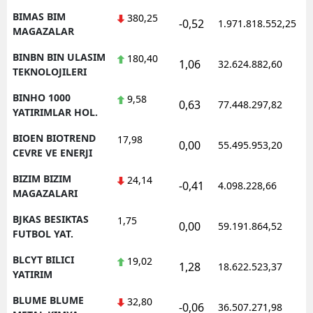
BIMAS BIM
380,25
-0,52
1.971.818.552,25
1
MAGAZALAR
BINBN BIN ULASIM
180,40
1,06
32.624.882,60
1
TEKNOLOJILERI
BINHO 1000
9,58
0,63
77.448.297,82
1
YATIRIMLAR HOL.
BIOEN BIOTREND
17,98
0,00
55.495.953,20
1
CEVRE VE ENERJI
BIZIM BIZIM
24,14
-0,41
4.098.228,66
1
MAGAZALARI
BJKAS BESIKTAS
1,75
0,00
59.191.864,52
1
FUTBOL YAT.
BLCYT BILICI
19,02
1,28
18.622.523,37
1
YATIRIM
BLUME BLUME
32,80
-0,06
36.507.271,98
1