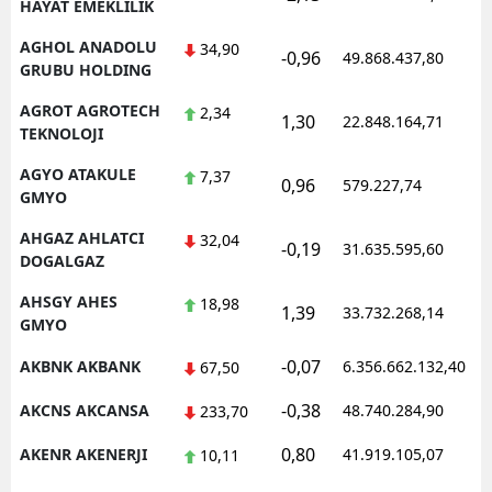
HAYAT EMEKLILIK
AGHOL ANADOLU
34,90
-0,96
49.868.437,80
1
GRUBU HOLDING
AGROT AGROTECH
2,34
1,30
22.848.164,71
1
TEKNOLOJI
AGYO ATAKULE
7,37
0,96
579.227,74
1
GMYO
AHGAZ AHLATCI
32,04
-0,19
31.635.595,60
1
DOGALGAZ
AHSGY AHES
18,98
1,39
33.732.268,14
1
GMYO
-0,07
AKBNK AKBANK
6.356.662.132,40
1
67,50
-0,38
AKCNS AKCANSA
48.740.284,90
1
233,70
0,80
AKENR AKENERJI
41.919.105,07
1
10,11