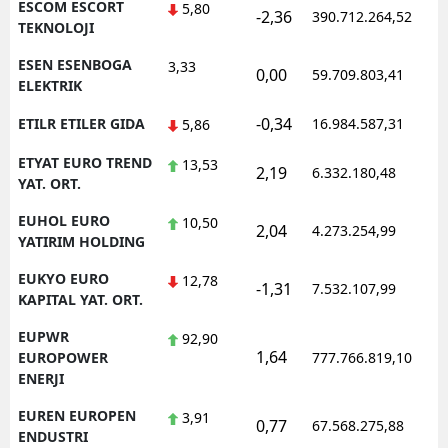
ESCOM ESCORT
5,80
-2,36
390.712.264,52
1
TEKNOLOJI
ESEN ESENBOGA
3,33
0,00
59.709.803,41
1
ELEKTRIK
-0,34
ETILR ETILER GIDA
16.984.587,31
1
5,86
ETYAT EURO TREND
13,53
2,19
6.332.180,48
1
YAT. ORT.
EUHOL EURO
10,50
2,04
4.273.254,99
1
YATIRIM HOLDING
EUKYO EURO
12,78
-1,31
7.532.107,99
1
KAPITAL YAT. ORT.
EUPWR
92,90
1,64
1
EUROPOWER
777.766.819,10
ENERJI
EUREN EUROPEN
3,91
0,77
67.568.275,88
1
ENDUSTRI