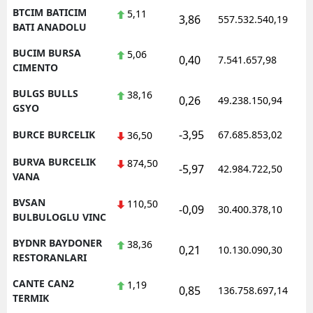
BTCIM BATICIM
5,11
3,86
557.532.540,19
1
BATI ANADOLU
BUCIM BURSA
5,06
0,40
7.541.657,98
1
CIMENTO
BULGS BULLS
38,16
0,26
49.238.150,94
1
GSYO
-3,95
BURCE BURCELIK
67.685.853,02
1
36,50
BURVA BURCELIK
874,50
-5,97
42.984.722,50
1
VANA
BVSAN
110,50
-0,09
30.400.378,10
1
BULBULOGLU VINC
BYDNR BAYDONER
38,36
0,21
10.130.090,30
1
RESTORANLARI
CANTE CAN2
1,19
0,85
136.758.697,14
1
TERMIK