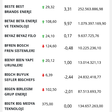
BESTE BEST
29,32
3,31
252.563.886,98
1
BRANDS ENERJI
BETAE BETA ENERJI
108,60
9,97
1.079.397.169,90
1
VE TEKNOLOJI
0,17
BEYAZ BEYAZ FILO
9.637.725,76
1
24,10
BFREN BOSCH
124,60
-0,48
10.225.236,10
1
FREN SISTEMLERI
BIENY BIEN YAPI
20,12
1,00
13.014.321,13
1
URUNLERI
BIGCH BUYUK
6,39
-2,44
24.832.418,77
1
SEFLER BIGCHEFS
BIGEN BIRLESIM
102,50
-2,01
87.513.693,70
1
GRUP ENERJI
BIGTK BIG MEDYA
375,00
0,00
134.657.263,00
1
TEKNOLOJI