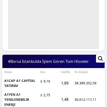
#Borsa İstanbulda İşlem Gören Tüm Hisseler
Hisse
Son
Fark%
En Düşük
A1CAP A1 CAPITAL
9,16
1,89
38.389.352,56
1
YATIRIM
A1YEN A1
2,75
1,48
1
YENILENEBILIR
30.612.117,11
ENERJI