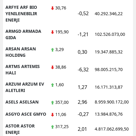
ARFYE ARF BIO
30,76
-0,52
1
YENILENEBILIR
40.292.346,22
ENERJI
ARMGD ARMADA
195,90
-1,21
102.526.073,00
1
GIDA
ARSAN ARSAN
3,29
0,30
19.347.885,32
1
HOLDING
ARTMS ARTEMIS
38,86
-6,32
98.005.215,70
1
HALI
ARZUM ARZUM EV
1,60
1,27
16.171.313,87
1
ALETLERI
2,96
ASELS ASELSAN
8.959.900.172,00
1
357,00
-0,27
ASGYO ASCE GMYO
13.984.876,76
1
11,06
ASTOR ASTOR
317,25
2,01
4.817.062.699,50
1
ENERJI