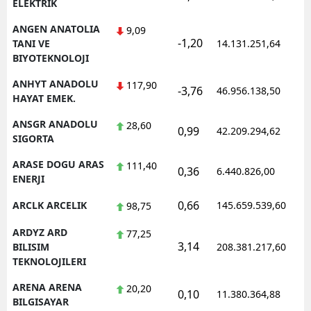
ELEKTRIK
ANGEN ANATOLIA
9,09
-1,20
1
TANI VE
14.131.251,64
BIYOTEKNOLOJI
ANHYT ANADOLU
117,90
-3,76
46.956.138,50
1
HAYAT EMEK.
ANSGR ANADOLU
28,60
0,99
42.209.294,62
1
SIGORTA
ARASE DOGU ARAS
111,40
0,36
6.440.826,00
1
ENERJI
0,66
ARCLK ARCELIK
145.659.539,60
1
98,75
ARDYZ ARD
77,25
3,14
1
BILISIM
208.381.217,60
TEKNOLOJILERI
ARENA ARENA
20,20
0,10
11.380.364,88
1
BILGISAYAR