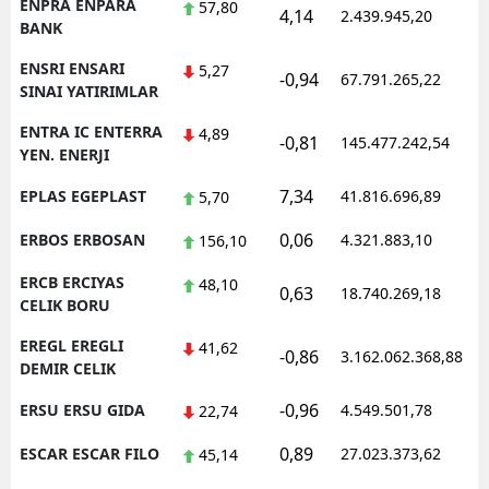
ENPRA ENPARA
57,80
4,14
2.439.945,20
1
BANK
ENSRI ENSARI
5,27
-0,94
67.791.265,22
1
SINAI YATIRIMLAR
ENTRA IC ENTERRA
4,89
-0,81
145.477.242,54
1
YEN. ENERJI
7,34
EPLAS EGEPLAST
41.816.696,89
1
5,70
0,06
ERBOS ERBOSAN
4.321.883,10
1
156,10
ERCB ERCIYAS
48,10
0,63
18.740.269,18
1
CELIK BORU
EREGL EREGLI
41,62
-0,86
3.162.062.368,88
1
DEMIR CELIK
-0,96
ERSU ERSU GIDA
4.549.501,78
1
22,74
0,89
ESCAR ESCAR FILO
27.023.373,62
1
45,14