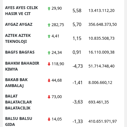
AYES AYES CELIK
29,90
5,58
13.413.112,20
1
HASIR VE CIT
5,70
AYGAZ AYGAZ
356.648.373,50
1
282,75
AZTEK AZTEK
4,41
1,15
10.835.508,73
1
TEKNOLOJI
0,91
BAGFS BAGFAS
16.110.009,38
1
24,34
BAHKM BAHADIR
118,90
-4,73
51.714.748,40
1
KIMYA
BAKAB BAK
44,68
-1,41
8.006.660,12
1
AMBALAJ
BALAT
73,00
-3,63
1
BALATACILAR
693.461,35
BALATACILIK
BALSU BALSU
14,05
-1,33
410.651.971,97
1
GIDA