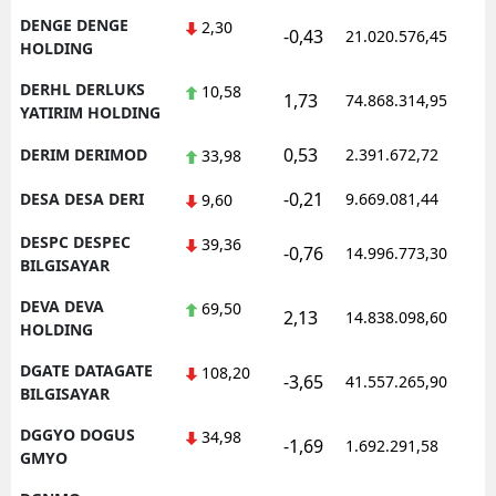
DENGE DENGE
2,30
-0,43
21.020.576,45
1
HOLDING
DERHL DERLUKS
10,58
1,73
74.868.314,95
1
YATIRIM HOLDING
0,53
DERIM DERIMOD
2.391.672,72
1
33,98
-0,21
DESA DESA DERI
9.669.081,44
1
9,60
DESPC DESPEC
39,36
-0,76
14.996.773,30
1
BILGISAYAR
DEVA DEVA
69,50
2,13
14.838.098,60
1
HOLDING
DGATE DATAGATE
108,20
-3,65
41.557.265,90
1
BILGISAYAR
DGGYO DOGUS
34,98
-1,69
1.692.291,58
1
GMYO