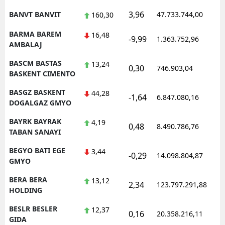
3,96
BANVT BANVIT
47.733.744,00
1
160,30
BARMA BAREM
16,48
-9,99
1.363.752,96
1
AMBALAJ
BASCM BASTAS
13,24
0,30
746.903,04
1
BASKENT CIMENTO
BASGZ BASKENT
44,28
-1,64
6.847.080,16
1
DOGALGAZ GMYO
BAYRK BAYRAK
4,19
0,48
8.490.786,76
1
TABAN SANAYI
BEGYO BATI EGE
3,44
-0,29
14.098.804,87
1
GMYO
BERA BERA
13,12
2,34
123.797.291,88
1
HOLDING
BESLR BESLER
12,37
0,16
20.358.216,11
1
GIDA