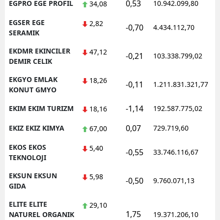
0,53
EGPRO EGE PROFIL
10.942.099,80
1
34,08
EGSER EGE
2,82
-0,70
4.434.112,70
1
SERAMIK
EKDMR EKINCILER
47,12
-0,21
103.338.799,02
1
DEMIR CELIK
EKGYO EMLAK
18,26
-0,11
1.211.831.321,77
1
KONUT GMYO
-1,14
EKIM EKIM TURIZM
192.587.775,02
1
18,16
0,07
EKIZ EKIZ KIMYA
729.719,60
1
67,00
EKOS EKOS
5,40
-0,55
33.746.116,67
1
TEKNOLOJI
EKSUN EKSUN
5,98
-0,50
9.760.071,13
1
GIDA
ELITE ELITE
29,10
1,75
1
NATUREL ORGANIK
19.371.206,10