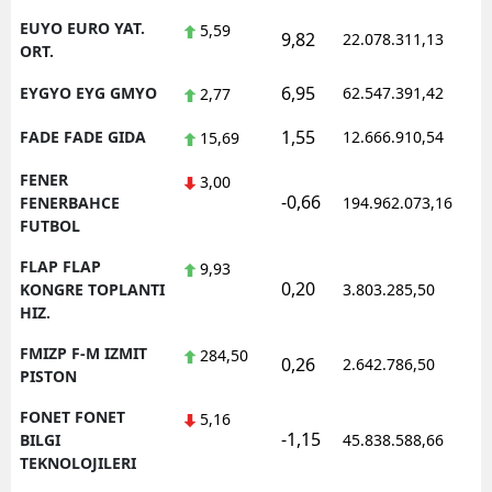
EUYO EURO YAT.
5,59
9,82
22.078.311,13
1
ORT.
6,95
EYGYO EYG GMYO
62.547.391,42
1
2,77
1,55
FADE FADE GIDA
12.666.910,54
1
15,69
FENER
3,00
-0,66
1
FENERBAHCE
194.962.073,16
FUTBOL
FLAP FLAP
9,93
0,20
1
KONGRE TOPLANTI
3.803.285,50
HIZ.
FMIZP F-M IZMIT
284,50
0,26
2.642.786,50
1
PISTON
FONET FONET
5,16
-1,15
1
BILGI
45.838.588,66
TEKNOLOJILERI