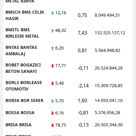
METAL KIMYA
BMSCH BMS CELIK
12,16
0,75
8.049.494,51
1
HASIR
BMSTL BMS
48,32
7,43
152.525.157,12
1
BIRLESIK METAL
BNTAS BANTAS
6,26
0,81
5.564.948,82
1
AMBALAJ
BOBET BOGAZICI
17,71
-0,11
26.524.844,26
1
BETON SANAYI
BORLS BORLEASE
5,48
-2,14
15.309.728,85
1
OTOMOTIV
1,60
BORSK BOR SEKER
14.950.041,10
1
5,70
-0,81
BOSSA BOSSA
5.376.956,28
1
6,16
-0,13
BRISA BRISA
20.503.344,30
1
78,75