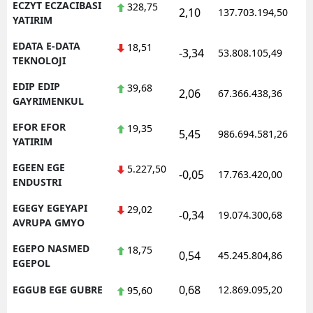
ECZYT ECZACIBASI
328,75
2,10
137.703.194,50
1
YATIRIM
EDATA E-DATA
18,51
-3,34
53.808.105,49
1
TEKNOLOJI
EDIP EDIP
39,68
2,06
67.366.438,36
1
GAYRIMENKUL
EFOR EFOR
19,35
5,45
986.694.581,26
1
YATIRIM
EGEEN EGE
5.227,50
-0,05
17.763.420,00
1
ENDUSTRI
EGEGY EGEYAPI
29,02
-0,34
19.074.300,68
1
AVRUPA GMYO
EGEPO NASMED
18,75
0,54
45.245.804,86
1
EGEPOL
0,68
EGGUB EGE GUBRE
12.869.095,20
1
95,60