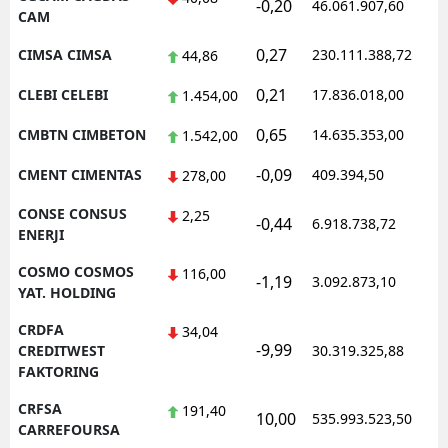
-0,20
46.061.907,60
1
CAM
0,27
CIMSA CIMSA
230.111.388,72
1
44,86
0,21
CLEBI CELEBI
17.836.018,00
1
1.454,00
0,65
CMBTN CIMBETON
14.635.353,00
1
1.542,00
-0,09
CMENT CIMENTAS
409.394,50
1
278,00
CONSE CONSUS
2,25
-0,44
6.918.738,72
1
ENERJI
COSMO COSMOS
116,00
-1,19
3.092.873,10
1
YAT. HOLDING
CRDFA
34,04
-9,99
1
CREDITWEST
30.319.325,88
FAKTORING
CRFSA
191,40
10,00
535.993.523,50
1
CARREFOURSA