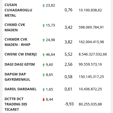
CUSAN
23,82
0,76
1
CUHADAROGLU
10.100.838,62
METAL
CVKMD CVK
15,73
3,42
598.069.784,91
1
MADEN
CVKMDR CVK
24,98
3,82
162.004.415,98
1
MADEN - RHKP
5,52
CWENE CW ENERJI
8.546.327.032,66
1
46,64
2,56
DAGI DAGI GIYIM
99.559.573,16
1
9,60
DAPGM DAP
8,65
0,58
150.145.317,25
1
GAYRIMENKUL
0,61
DARDL DARDANEL
10.436.872,25
1
1,65
DCTTR DCT
8,44
-9,93
1
TRADING DIS
80.255.035,88
TICARET