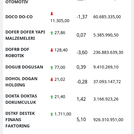
OTOMOTIV
-1,37
DOCO DO-CO
60.685.335,00
1
11.305,00
DOFER DOFER YAPI
27,86
0,07
5.385.990,50
1
MALZEMELERI
DOFRB DOF
128,40
-3,60
236.883.639,30
1
ROBOTIK
0,39
DOGUB DOGUSAN
9.410.269,10
1
77,00
DOHOL DOGAN
21,02
-0,28
37.093.147,72
1
HOLDING
DOKTA DOKTAS
21,40
1,42
3.166.923,26
1
DOKUMCULUK
DSTKF DESTEK
1.711,00
5,10
1
FINANS
926.310.951,00
FAKTORING