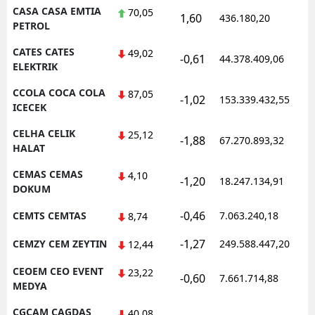
CASA CASA EMTIA
70,05
1,60
436.180,20
1
PETROL
CATES CATES
49,02
-0,61
44.378.409,06
1
ELEKTRIK
CCOLA COCA COLA
87,05
-1,02
153.339.432,55
1
ICECEK
CELHA CELIK
25,12
-1,88
67.270.893,32
1
HALAT
CEMAS CEMAS
4,10
-1,20
18.247.134,91
1
DOKUM
-0,46
CEMTS CEMTAS
7.063.240,18
1
8,74
-1,27
CEMZY CEM ZEYTIN
249.588.447,20
1
12,44
CEOEM CEO EVENT
23,22
-0,60
7.661.714,88
1
MEDYA
CGCAM CAGDAS
40,08