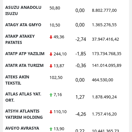
ASUZU ANADOLU
50,80
0,00
8.802.777,00
1
ISUZU
0,00
ATAGY ATA GMYO
1.365.276,55
1
10,50
ATAKP ATAKEY
49,36
-2,74
37.947.416,42
1
PATATES
-1,85
ATATP ATP YAZILIM
173.734.768,35
1
244,10
-0,36
ATATR ATA TURIZM
141.014.095,89
1
13,87
ATEKS AKIN
102,50
0,00
464.530,00
1
TEKSTIL
ATLAS ATLAS YAT.
7,16
1,27
1.878.490,24
1
ORT.
ATSYH ATLANTIS
110,10
-4,26
1.757.416,20
1
YATIRIM HOLDING
AVGYO AVRASYA
13,90
0,22
10.441.365,73
1