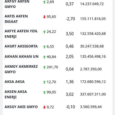
AKFGY AKFEN
2,69
0,37
14.237.049,72
1
GMYO
AKFIS AKFEN
95,65
-2,70
155.111.816,05
1
INSAAT
AKFYE AKFEN YEN.
24,22
3,50
132.558.420,68
1
ENERJI
0,46
AKGRT AKSIGORTA
30.247.538,68
1
6,55
2,05
AKHAN AKHAN UN
135.456.498,16
1
40,84
AKMGY AKMERKEZ
241,70
0,04
2.787.350,00
1
GMYO
1,36
AKSA AKSA
172.680.596,12
1
12,70
AKSEN AKSA
99,05
3,02
337.607.311,00
1
ENERJI
-0,10
AKSGY AKIS GMYO
3.560.599,44
1
9,72