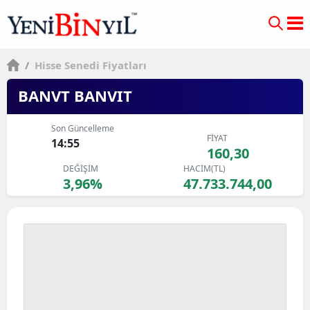
/
Hisse Senedi Fiyatları
BANVT BANVIT
Son Güncelleme
FİYAT
14:55
160,30
DEĞİŞİM
HACİM(TL)
3,96%
47.733.744,00