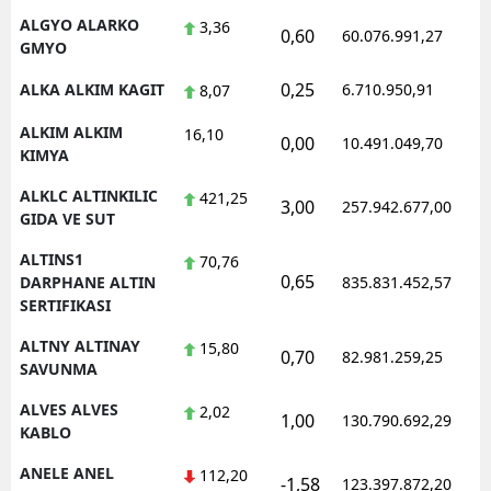
ALGYO ALARKO
3,36
0,60
60.076.991,27
1
GMYO
0,25
ALKA ALKIM KAGIT
6.710.950,91
1
8,07
ALKIM ALKIM
16,10
0,00
10.491.049,70
1
KIMYA
ALKLC ALTINKILIC
421,25
3,00
257.942.677,00
1
GIDA VE SUT
ALTINS1
70,76
0,65
1
DARPHANE ALTIN
835.831.452,57
SERTIFIKASI
ALTNY ALTINAY
15,80
0,70
82.981.259,25
1
SAVUNMA
ALVES ALVES
2,02
1,00
130.790.692,29
1
KABLO
ANELE ANEL
112,20
-1,58
123.397.872,20
1