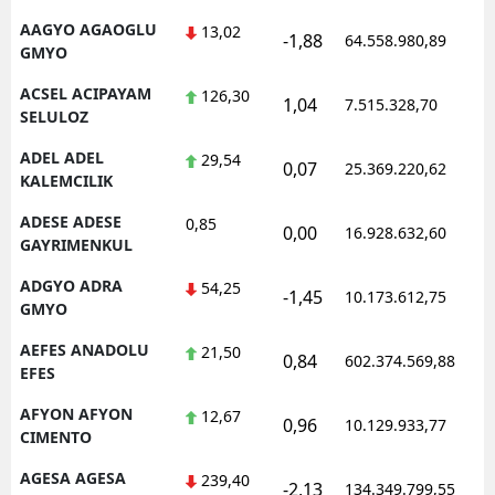
AAGYO AGAOGLU
13,02
-1,88
64.558.980,89
1
GMYO
ACSEL ACIPAYAM
126,30
1,04
7.515.328,70
1
SELULOZ
ADEL ADEL
29,54
0,07
25.369.220,62
1
KALEMCILIK
ADESE ADESE
0,85
0,00
16.928.632,60
1
GAYRIMENKUL
ADGYO ADRA
54,25
-1,45
10.173.612,75
1
GMYO
AEFES ANADOLU
21,50
0,84
602.374.569,88
1
EFES
AFYON AFYON
12,67
0,96
10.129.933,77
1
CIMENTO
AGESA AGESA
239,40
-2,13
134.349.799,55
1