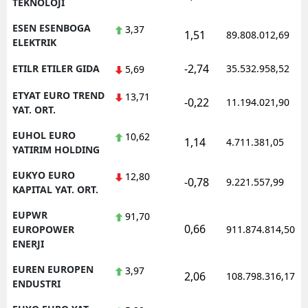
TEKNOLOJI
ESEN ESENBOGA
3,37
1,51
89.808.012,69
ELEKTRIK
-2,74
ETILR ETILER GIDA
35.532.958,52
5,69
ETYAT EURO TREND
13,71
-0,22
11.194.021,90
YAT. ORT.
EUHOL EURO
10,62
1,14
4.711.381,05
YATIRIM HOLDING
EUKYO EURO
12,80
-0,78
9.221.557,99
KAPITAL YAT. ORT.
EUPWR
91,70
0,66
EUROPOWER
911.874.814,50
ENERJI
EUREN EUROPEN
3,97
2,06
108.798.316,17
ENDUSTRI