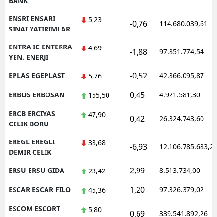
BANK
ENSRI ENSARI
5,23
-0,76
114.680.039,61
SINAI YATIRIMLAR
ENTRA IC ENTERRA
4,69
-1,88
97.851.774,54
YEN. ENERJI
-0,52
EPLAS EGEPLAST
42.866.095,87
5,76
0,45
ERBOS ERBOSAN
4.921.581,30
155,50
ERCB ERCIYAS
47,90
0,42
26.324.743,60
CELIK BORU
EREGL EREGLI
38,68
-6,93
12.106.785.683,2
DEMIR CELIK
2,99
ERSU ERSU GIDA
8.513.734,00
23,42
1,20
ESCAR ESCAR FILO
97.326.379,02
45,36
ESCOM ESCORT
5,80
0,69
339.541.892,26