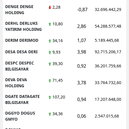
DENGE DENGE
2,28
-0,87
32.696.442,29
HOLDING
DERHL DERLUKS
10,80
2,86
54.288.577,48
YATIRIM HOLDING
1,07
DERIM DERIMOD
5.189.445,68
34,16
3,98
DESA DESA DERI
92.715.206,17
9,93
DESPC DESPEC
39,30
0,92
36.201.759,66
BILGISAYAR
DEVA DEVA
71,45
3,78
33.764.732,60
HOLDING
DGATE DATAGATE
107,20
0,94
17.207.648,00
BILGISAYAR
DGGYO DOGUS
34,36
0,06
2.547.015,68
GMYO