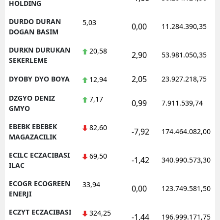
HOLDING
DURDO DURAN
5,03
0,00
11.284.390,35
DOGAN BASIM
DURKN DURUKAN
20,58
2,90
53.981.050,35
SEKERLEME
2,05
DYOBY DYO BOYA
23.927.218,75
12,94
DZGYO DENIZ
7,17
0,99
7.911.539,74
GMYO
EBEBK EBEBEK
82,60
-7,92
174.464.082,00
MAGAZACILIK
ECILC ECZACIBASI
69,50
-1,42
340.990.573,30
ILAC
ECOGR ECOGREEN
33,94
0,00
123.749.581,50
ENERJI
ECZYT ECZACIBASI
324,25
-1,44
196.999.171,75