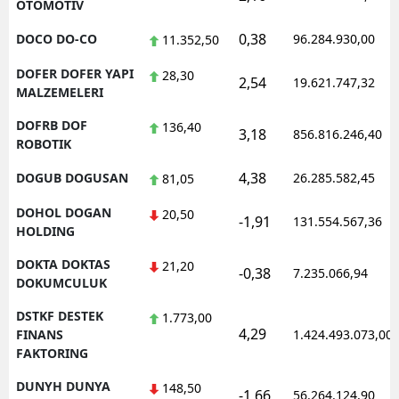
OTOMOTIV
0,38
DOCO DO-CO
96.284.930,00
11.352,50
DOFER DOFER YAPI
28,30
2,54
19.621.747,32
MALZEMELERI
DOFRB DOF
136,40
3,18
856.816.246,40
ROBOTIK
4,38
DOGUB DOGUSAN
26.285.582,45
81,05
DOHOL DOGAN
20,50
-1,91
131.554.567,36
HOLDING
DOKTA DOKTAS
21,20
-0,38
7.235.066,94
DOKUMCULUK
DSTKF DESTEK
1.773,00
4,29
FINANS
1.424.493.073,00
FAKTORING
DUNYH DUNYA
148,50
-1,66
56.264.124,90