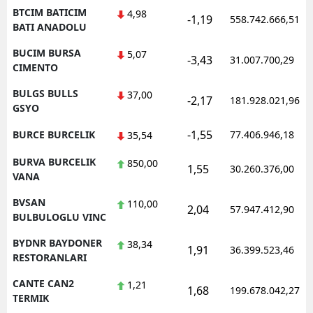
BTCIM BATICIM
4,98
-1,19
558.742.666,51
BATI ANADOLU
BUCIM BURSA
5,07
-3,43
31.007.700,29
CIMENTO
BULGS BULLS
37,00
-2,17
181.928.021,96
GSYO
-1,55
BURCE BURCELIK
77.406.946,18
35,54
BURVA BURCELIK
850,00
1,55
30.260.376,00
VANA
BVSAN
110,00
2,04
57.947.412,90
BULBULOGLU VINC
BYDNR BAYDONER
38,34
1,91
36.399.523,46
RESTORANLARI
CANTE CAN2
1,21
1,68
199.678.042,27
TERMIK