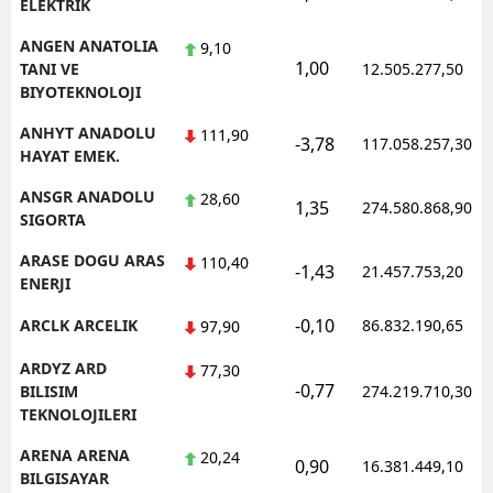
ELEKTRIK
ANGEN ANATOLIA
9,10
1,00
TANI VE
12.505.277,50
BIYOTEKNOLOJI
ANHYT ANADOLU
111,90
-3,78
117.058.257,30
HAYAT EMEK.
ANSGR ANADOLU
28,60
1,35
274.580.868,90
SIGORTA
ARASE DOGU ARAS
110,40
-1,43
21.457.753,20
ENERJI
-0,10
ARCLK ARCELIK
86.832.190,65
97,90
ARDYZ ARD
77,30
-0,77
BILISIM
274.219.710,30
TEKNOLOJILERI
ARENA ARENA
20,24
0,90
16.381.449,10
BILGISAYAR