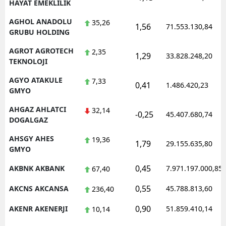
HAYAT EMEKLILIK
AGHOL ANADOLU
35,26
1,56
71.553.130,84
GRUBU HOLDING
AGROT AGROTECH
2,35
1,29
33.828.248,20
TEKNOLOJI
AGYO ATAKULE
7,33
0,41
1.486.420,23
GMYO
AHGAZ AHLATCI
32,14
-0,25
45.407.680,74
DOGALGAZ
AHSGY AHES
19,36
1,79
29.155.635,80
GMYO
0,45
AKBNK AKBANK
7.971.197.000,85
67,40
0,55
AKCNS AKCANSA
45.788.813,60
236,40
0,90
AKENR AKENERJI
51.859.410,14
10,14