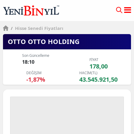
/
Hisse Senedi Fiyatları
OTTO OTTO HOLDING
Son Güncelleme
FİYAT
18:10
178,00
DEĞİŞİM
HACİM(TL)
-1,87%
43.545.921,50