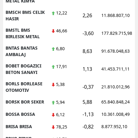
METAL KIMYA
BMSCH BMS CELIK
12,22
2,26
11.868.807,10
HASIR
BMSTL BMS
46,66
-3,60
177.829.715,98
BIRLESIK METAL
BNTAS BANTAS
6,80
8,63
91.678.048,63
AMBALAJ
BOBET BOGAZICI
17,91
1,13
41.453.711,11
BETON SANAYI
BORLS BORLEASE
5,38
-0,37
21.810.012,96
OTOMOTIV
5,88
BORSK BOR SEKER
65.840.848,24
5,94
-1,13
BOSSA BOSSA
10.361.008,49
6,12
-0,82
BRISA BRISA
8.877.952,10
78,25