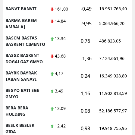
-0,49
BANVT BANVIT
16.931.765,40
161,00
BARMA BAREM
14,84
-9,95
5.064.966,20
AMBALAJ
BASCM BASTAS
13,34
0,76
486.823,05
BASKENT CIMENTO
BASGZ BASKENT
43,68
-1,36
7.124.661,96
DOGALGAZ GMYO
BAYRK BAYRAK
4,17
0,24
16.349.928,80
TABAN SANAYI
BEGYO BATI EGE
3,49
1,16
11.902.813,59
GMYO
BERA BERA
13,09
0,08
52.186.577,97
HOLDING
BESLR BESLER
12,42
0,98
19.918.755,95
GIDA