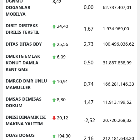
DGNMO
8,42
0,00
DOGANLAR
62.737.407,01
MOBILYA
DIRIT DIRITEKS
24,40
1,67
1.934.969,00
DIRILIS TEKSTIL
2,73
DITAS DITAS BDY
100.496.036,62
25,56
DMLKTG EMLAK
6,09
0,50
KONUT DAMLA
31.887.858,99
KENT GMS
DMRGD DMR UNLU
10,91
0,74
166.281.146,33
MAMULLER
DMSAS DEMISAS
8,30
1,47
11.913.199,52
DOKUM
DNISI DINAMIK ISI
20,12
-2,52
20.720.268,32
MAKINA YALITIM
DOAS DOGUS
194,30
2,16
212.181.643,20