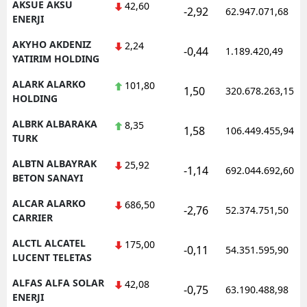
AKSUE AKSU
42,60
-2,92
62.947.071,68
ENERJI
AKYHO AKDENIZ
2,24
-0,44
1.189.420,49
YATIRIM HOLDING
ALARK ALARKO
101,80
1,50
320.678.263,15
HOLDING
ALBRK ALBARAKA
8,35
1,58
106.449.455,94
TURK
ALBTN ALBAYRAK
25,92
-1,14
692.044.692,60
BETON SANAYI
ALCAR ALARKO
686,50
-2,76
52.374.751,50
CARRIER
ALCTL ALCATEL
175,00
-0,11
54.351.595,90
LUCENT TELETAS
ALFAS ALFA SOLAR
42,08
-0,75
63.190.488,98
ENERJI