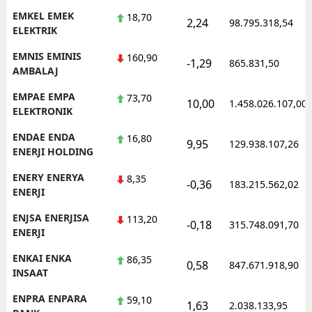
EMKEL EMEK
18,70
2,24
98.795.318,54
ELEKTRIK
EMNIS EMINIS
160,90
-1,29
865.831,50
AMBALAJ
EMPAE EMPA
73,70
10,00
1.458.026.107,00
ELEKTRONIK
ENDAE ENDA
16,80
9,95
129.938.107,26
ENERJI HOLDING
ENERY ENERYA
8,35
-0,36
183.215.562,02
ENERJI
ENJSA ENERJISA
113,20
-0,18
315.748.091,70
ENERJI
ENKAI ENKA
86,35
0,58
847.671.918,90
INSAAT
ENPRA ENPARA
59,10
1,63
2.038.133,95