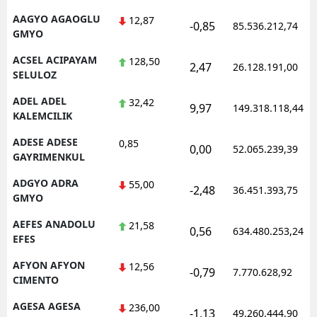
AAGYO AGAOGLU
12,87
-0,85
85.536.212,74
GMYO
ACSEL ACIPAYAM
128,50
2,47
26.128.191,00
SELULOZ
ADEL ADEL
32,42
9,97
149.318.118,44
KALEMCILIK
ADESE ADESE
0,85
0,00
52.065.239,39
GAYRIMENKUL
ADGYO ADRA
55,00
-2,48
36.451.393,75
GMYO
AEFES ANADOLU
21,58
0,56
634.480.253,24
EFES
AFYON AFYON
12,56
-0,79
7.770.628,92
CIMENTO
AGESA AGESA
236,00
-1,13
49.260.444,90