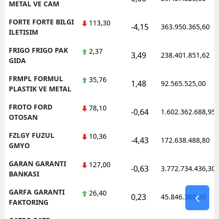
METAL VE CAM
FORTE FORTE BILGI
113,30
-4,15
363.950.365,60
ILETISIM
FRIGO FRIGO PAK
2,37
3,49
238.401.851,62
GIDA
FRMPL FORMUL
35,76
1,48
92.565.525,00
PLASTIK VE METAL
FROTO FORD
78,10
-0,64
1.602.362.688,95
OTOSAN
FZLGY FUZUL
10,36
-4,43
172.638.488,80
GMYO
GARAN GARANTI
127,00
-0,63
3.772.734.436,30
BANKASI
GARFA GARANTI
26,40
0,23
45.846.360,50
FAKTORING