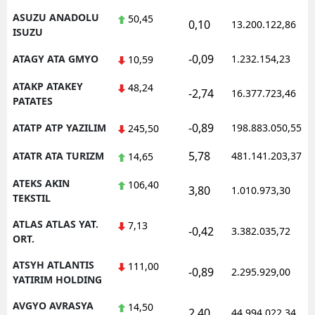
ASUZU ANADOLU
50,45
0,10
13.200.122,86
ISUZU
-0,09
ATAGY ATA GMYO
1.232.154,23
10,59
ATAKP ATAKEY
48,24
-2,74
16.377.723,46
PATATES
-0,89
ATATP ATP YAZILIM
198.883.050,55
245,50
5,78
ATATR ATA TURIZM
481.141.203,37
14,65
ATEKS AKIN
106,40
3,80
1.010.973,30
TEKSTIL
ATLAS ATLAS YAT.
7,13
-0,42
3.382.035,72
ORT.
ATSYH ATLANTIS
111,00
-0,89
2.295.929,00
YATIRIM HOLDING
AVGYO AVRASYA
14,50
2,40
44.994.022,34