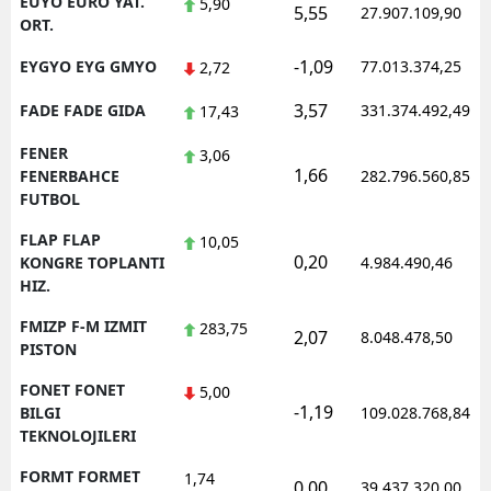
EUYO EURO YAT.
5,90
5,55
27.907.109,90
ORT.
-1,09
EYGYO EYG GMYO
77.013.374,25
2,72
3,57
FADE FADE GIDA
331.374.492,49
17,43
FENER
3,06
1,66
FENERBAHCE
282.796.560,85
FUTBOL
FLAP FLAP
10,05
0,20
KONGRE TOPLANTI
4.984.490,46
HIZ.
FMIZP F-M IZMIT
283,75
2,07
8.048.478,50
PISTON
FONET FONET
5,00
-1,19
BILGI
109.028.768,84
TEKNOLOJILERI
FORMT FORMET
1,74
0,00
39.437.320,00