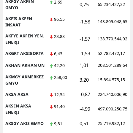
AKFGY AKFEN
2,69
0,75
65.234.427,32
GMYO
AKFIS AKFEN
96,55
-1,58
143.809.048,65
INSAAT
AKFYE AKFEN YEN.
23,88
-1,57
138.770.544,92
ENERJI
-1,53
AKGRT AKSIGORTA
52.782.472,17
6,43
1,01
AKHAN AKHAN UN
208.501.289,64
42,20
AKMGY AKMERKEZ
258,00
3,20
15.894.575,15
GMYO
-0,87
AKSA AKSA
224.740.006,90
12,54
AKSEN AKSA
91,40
-4,99
497.090.250,75
ENERJI
0,51
AKSGY AKIS GMYO
25.719.982,12
9,81