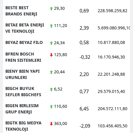
BESTE BEST
29,30
0,69
228.598.259,82
BRANDS ENERJI
BETAE BETA ENERJI
111,20
2,39
5.699.080.996,10
VE TEKNOLOJI
0,58
BEYAZ BEYAZ FILO
10.817.880,08
24,34
BFREN BOSCH
125,80
-0,32
16.170.946,30
FREN SISTEMLERI
BIENY BIEN YAPI
20,44
2,20
22.201.248,88
URUNLERI
BIGCH BUYUK
6,52
0,77
29.579.015,40
SEFLER BIGCHEFS
BIGEN BIRLESIM
110,60
6,45
204.572.111,80
GRUP ENERJI
BIGTK BIG MEDYA
363,00
-2,09
103.456.405,50
TEKNOLOJI