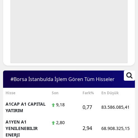
#Borsa İstanbulda İşlem Gören Tüm Hisseler
Hisse
Son
Fark%
En Düşük
A1CAP A1 CAPITAL
9,18
0,77
83.586.085,41
YATIRIM
A1YEN A1
2,80
2,94
YENILENEBILIR
68.908.325,15
ENERJI