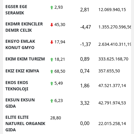
EGSER EGE
2,93
2,81
12.069.940,15
SERAMIK
EKDMR EKINCILER
45,30
-4,47
1.355.270.596,56
DEMIR CELIK
EKGYO EMLAK
17,94
-1,37
2.634.410.311,19
KONUT GMYO
0,89
EKIM EKIM TURIZM
333.625.168,70
18,21
0,74
EKIZ EKIZ KIMYA
357.655,50
68,50
EKOS EKOS
5,49
1,86
47.521.377,14
TEKNOLOJI
EKSUN EKSUN
6,23
3,32
42.791.974,53
GIDA
ELITE ELITE
28,80
0,00
NATUREL ORGANIK
22.015.258,14
GIDA