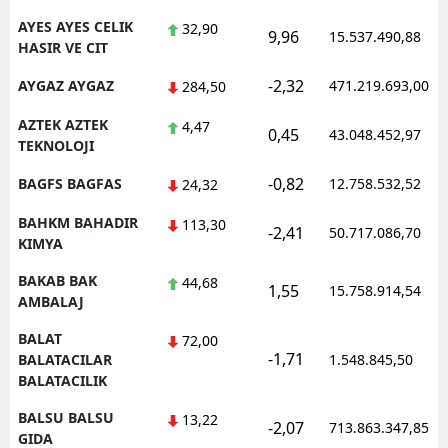
AYES AYES CELIK
32,90
9,96
15.537.490,88
HASIR VE CIT
-2,32
AYGAZ AYGAZ
471.219.693,00
284,50
AZTEK AZTEK
4,47
0,45
43.048.452,97
TEKNOLOJI
-0,82
BAGFS BAGFAS
12.758.532,52
24,32
BAHKM BAHADIR
113,30
-2,41
50.717.086,70
KIMYA
BAKAB BAK
44,68
1,55
15.758.914,54
AMBALAJ
BALAT
72,00
-1,71
BALATACILAR
1.548.845,50
BALATACILIK
BALSU BALSU
13,22
-2,07
713.863.347,85
GIDA