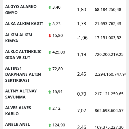
ALGYO ALARKO
3,40
1,80
68.184.250,48
GMYO
1,73
ALKA ALKIM KAGIT
21.693.762,43
8,23
ALKIM ALKIM
15,80
-1,06
17.151.003,52
KIMYA
ALKLC ALTINKILIC
425,00
1,19
720.200.219,25
GIDA VE SUT
ALTINS1
72,80
2,45
DARPHANE ALTIN
2.294.160.747,94
SERTIFIKASI
ALTNY ALTINAY
15,91
0,70
217.121.259,65
SAVUNMA
ALVES ALVES
2,12
7,07
862.693.604,57
KABLO
ANELE ANEL
124,90
2,46
169.375.227,30