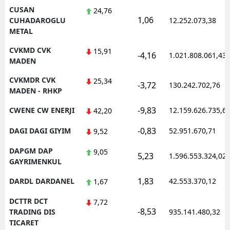
CUSAN
24,76
1,06
CUHADAROGLU
12.252.073,38
METAL
CVKMD CVK
15,91
-4,16
1.021.808.061,43
MADEN
CVKMDR CVK
25,34
-3,72
130.242.702,76
MADEN - RHKP
-9,83
CWENE CW ENERJI
12.159.626.735,6
42,20
-0,83
DAGI DAGI GIYIM
52.951.670,71
9,52
DAPGM DAP
9,05
5,23
1.596.553.324,02
GAYRIMENKUL
1,83
DARDL DARDANEL
42.553.370,12
1,67
DCTTR DCT
7,72
-8,53
TRADING DIS
935.141.480,32
TICARET