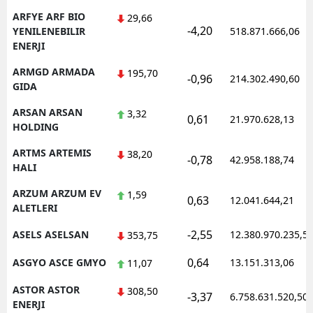
ARFYE ARF BIO
29,66
-4,20
YENILENEBILIR
518.871.666,06
ENERJI
ARMGD ARMADA
195,70
-0,96
214.302.490,60
GIDA
ARSAN ARSAN
3,32
0,61
21.970.628,13
HOLDING
ARTMS ARTEMIS
38,20
-0,78
42.958.188,74
HALI
ARZUM ARZUM EV
1,59
0,63
12.041.644,21
ALETLERI
-2,55
ASELS ASELSAN
12.380.970.235,5
353,75
0,64
ASGYO ASCE GMYO
13.151.313,06
11,07
ASTOR ASTOR
308,50
-3,37
6.758.631.520,50
ENERJI