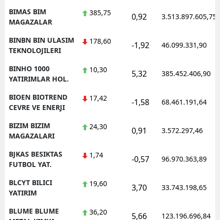
BIMAS BIM
385,75
0,92
3.513.897.605,75
MAGAZALAR
BINBN BIN ULASIM
178,60
-1,92
46.099.331,90
TEKNOLOJILERI
BINHO 1000
10,30
5,32
385.452.406,90
YATIRIMLAR HOL.
BIOEN BIOTREND
17,42
-1,58
68.461.191,64
CEVRE VE ENERJI
BIZIM BIZIM
24,30
0,91
3.572.297,46
MAGAZALARI
BJKAS BESIKTAS
1,74
-0,57
96.970.363,89
FUTBOL YAT.
BLCYT BILICI
19,60
3,70
33.743.198,65
YATIRIM
BLUME BLUME
36,20
5,66
123.196.696,84