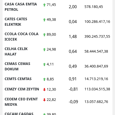
CASA CASA EMTIA
71,45
2,00
578.180,45
PETROL
CATES CATES
49,38
0,04
100.286.417,16
ELEKTRIK
CCOLA COCA COLA
89,00
1,48
390.245.737,55
ICECEK
CELHA CELIK
24,98
0,64
58.444.547,38
HALAT
CEMAS CEMAS
4,11
0,49
36.400.847,69
DOKUM
0,91
CEMTS CEMTAS
14.713.219,16
8,85
-0,81
CEMZY CEM ZEYTIN
113.034.515,38
12,30
CEOEM CEO EVENT
22,82
-0,09
13.057.682,76
MEDYA
CGCAM CAGDAS
39,80