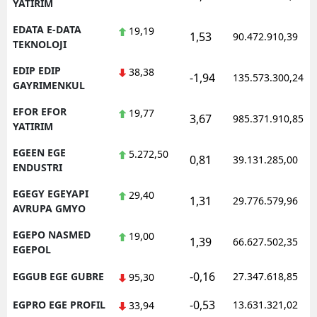
YATIRIM
EDATA E-DATA
19,19
1,53
90.472.910,39
TEKNOLOJI
EDIP EDIP
38,38
-1,94
135.573.300,24
GAYRIMENKUL
EFOR EFOR
19,77
3,67
985.371.910,85
YATIRIM
EGEEN EGE
5.272,50
0,81
39.131.285,00
ENDUSTRI
EGEGY EGEYAPI
29,40
1,31
29.776.579,96
AVRUPA GMYO
EGEPO NASMED
19,00
1,39
66.627.502,35
EGEPOL
-0,16
EGGUB EGE GUBRE
27.347.618,85
95,30
-0,53
EGPRO EGE PROFIL
13.631.321,02
33,94