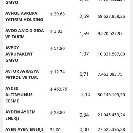
GMYO
AVHOL AVRUPA
39,68
2,69
69.627.858,26
YATIRIM HOLDING
AVOD A.V.O.D GIDA
3,83
1,59
9.570.527,97
VE TARIM
AVPGY
51,80
1,07
AVRUPAKENT
10.331.507,80
GMYO
AVTUR AVRASYA
12,74
0,71
7.463.383,75
PETROL VE TUR.
AYCES
453,75
-2,10
ALTINYUNUS
30.146.105,50
CESME
AYDEM AYDEM
23,80
0,34
21.045.453,24
ENERJI
0,00
AYEN AYEN ENERJI
27.525.395,28
34,00