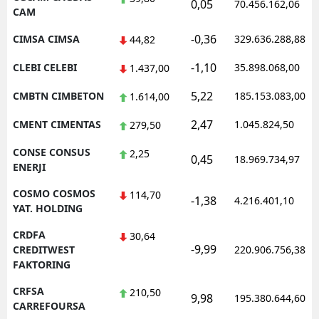
0,05
70.456.162,06
CAM
-0,36
CIMSA CIMSA
329.636.288,88
44,82
-1,10
CLEBI CELEBI
35.898.068,00
1.437,00
5,22
CMBTN CIMBETON
185.153.083,00
1.614,00
2,47
CMENT CIMENTAS
1.045.824,50
279,50
CONSE CONSUS
2,25
0,45
18.969.734,97
ENERJI
COSMO COSMOS
114,70
-1,38
4.216.401,10
YAT. HOLDING
CRDFA
30,64
-9,99
CREDITWEST
220.906.756,38
FAKTORING
CRFSA
210,50
9,98
195.380.644,60
CARREFOURSA