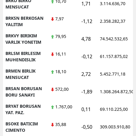
BRKO BIRKO
10,70
1,71
3.114.636,70
MENSUCAT
BRKSN BERKOSAN
7,97
-1,12
2.358.282,37
YALITIM
BRKVY BIRIKIM
79,95
4,78
74.542.532,65
VARLIK YONETIM
BRLSM BIRLESIM
16,11
-0,12
61.157.875,02
MUHENDISLIK
BRMEN BIRLIK
18,10
2,72
5.452.771,18
MENSUCAT
BRSAN BORUSAN
572,00
-1,89
1.308.264.872,50
BORU SANAYI
BRYAT BORUSAN
1.767,00
0,11
69.110.225,00
YAT. PAZ.
BSOKE BATICIM
35,88
-0,50
309.003.910,80
CIMENTO