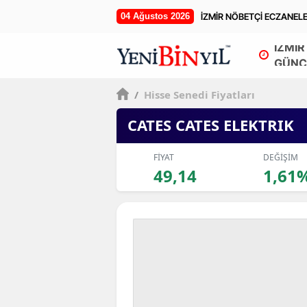
04 Ağustos 2026
İZMİR NÖBETÇİ ECZANEL
İZMİR
GÜNC
/
Hisse Senedi Fiyatları
CATES CATES ELEKTRIK
FİYAT
DEĞİŞİM
49,14
1,61