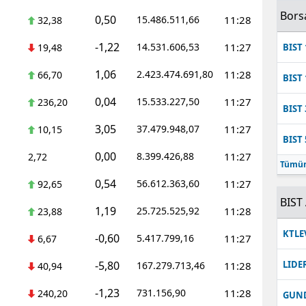
Bors
0,50
15.486.511,66
11:28
32,38
-1,22
14.531.606,53
11:27
19,48
BIST 
1,06
2.423.474.691,80
11:28
66,70
BIST 
0,04
15.533.227,50
11:27
236,20
BIST 
3,05
37.479.948,07
11:27
10,15
BIST 
0,00
8.399.426,88
11:27
2,72
Tümün
0,54
56.612.363,60
11:27
92,65
BIST 
1,19
25.725.525,92
11:28
23,88
KTLE
-0,60
5.417.799,16
11:27
6,67
-5,80
LIDE
167.279.713,46
11:28
40,94
-1,23
731.156,90
11:28
240,20
GUN