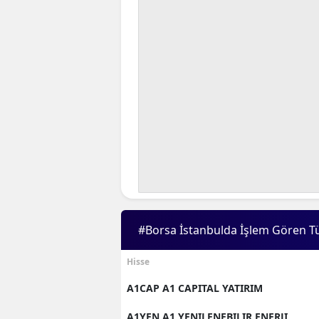
#Borsa İstanbulda İşlem Gören T
Hisse
A1CAP A1 CAPITAL YATIRIM
A1YEN A1 YENILENEBILIR ENERJI