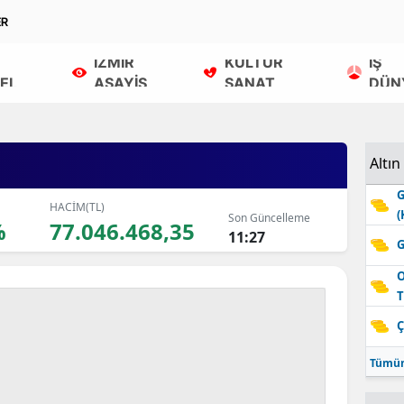
ER
İZMİR
KÜLTÜR
İŞ
EL
ASAYİŞ
SANAT
DÜN
Altın
G
HACİM(TL)
(
Son Güncelleme
%
77.046.468,35
11:27
G
O
T
Ç
Tümün