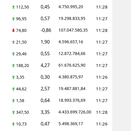
0,45
4.750.995,20
11:28
112,50
0,57
19.298.833,95
11:27
96,95
-0,86
107.047.580,35
11:28
74,80
1,90
4.596.657,16
11:27
21,50
0,55
12.872.784,66
11:27
29,46
4,27
61.676.625,90
11:27
188,20
0,30
4.380.875,97
11:26
3,35
2,57
19.487.881,84
11:27
44,62
0,64
18.993.376,69
11:27
1,58
3,35
4.433.699.726,00
11:28
347,50
0,47
5.498.369,17
11:26
10,73