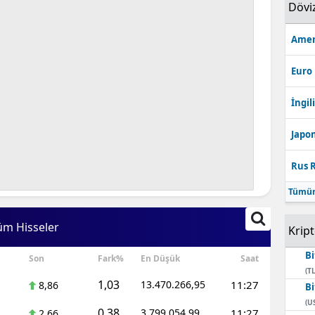
Dövi
Amer
Euro
İngili
Japon
Rus R
Tümün
üm Hisseler
Krip
Bi
Son
Fark%
En Düşük
Saat
(TL
1,03
13.470.266,95
11:27
8,86
Bi
(U
0,38
3.799.054,99
11:27
2,66