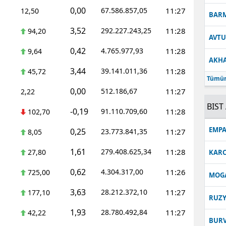
0,00
67.586.857,05
11:27
12,50
BAR
3,52
292.227.243,25
11:28
94,20
AVT
0,42
4.765.977,93
11:28
9,64
AKH
3,44
39.141.011,36
11:28
45,72
Tümün
0,00
512.186,67
11:27
2,22
BIST 
-0,19
91.110.709,60
11:28
102,70
EMPA
0,25
23.773.841,35
11:27
8,05
1,61
279.408.625,34
11:28
27,80
KARC
0,62
4.304.317,00
11:26
725,00
MOG
3,63
28.212.372,10
11:27
177,10
RUZY
1,93
28.780.492,84
11:27
42,22
BUR