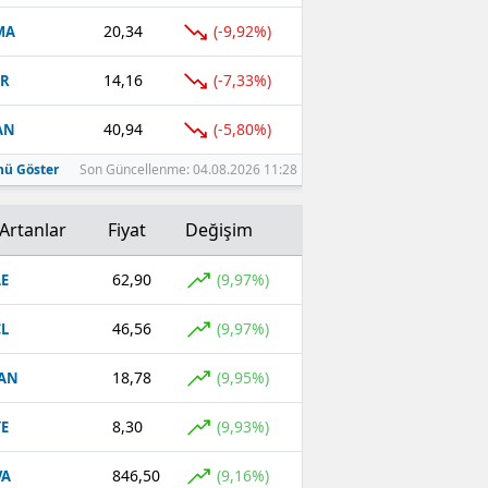
20,34
(-9,92%)
MA
14,16
(-7,33%)
UR
40,94
(-5,80%)
AN
ü Göster
Son Güncellenme: 04.08.2026 11:28
Artanlar
Fiyat
Değişim
62,90
(9,97%)
E
46,56
(9,97%)
L
18,78
(9,95%)
AN
8,30
(9,93%)
E
846,50
(9,16%)
VA