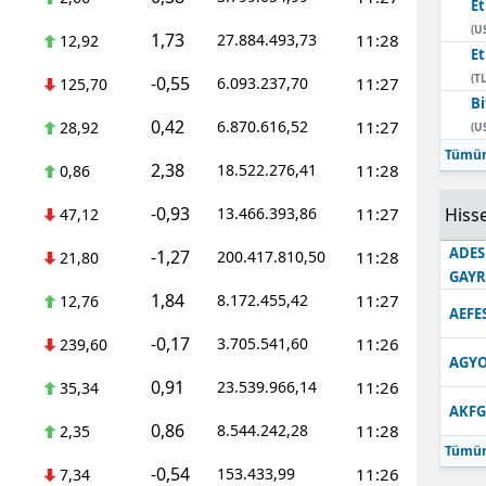
E
(U
1,73
27.884.493,73
11:28
12,92
E
(TL
-0,55
6.093.237,70
11:27
125,70
Bi
0,42
6.870.616,52
11:27
28,92
(U
Tümün
2,38
18.522.276,41
11:28
0,86
-0,93
13.466.393,86
11:27
Hisse
47,12
ADES
-1,27
200.417.810,50
11:28
21,80
GAY
1,84
8.172.455,42
11:27
12,76
AEFE
-0,17
3.705.541,60
11:26
239,60
AGYO
0,91
23.539.966,14
11:26
35,34
AKFG
0,86
8.544.242,28
11:28
2,35
Tümün
-0,54
153.433,99
11:26
7,34