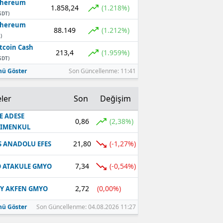
thereum
1.858,24
(1.218%)
SDT)
thereum
88.149
(1.212%)
)
tcoin Cash
213,4
(1.959%)
SDT)
ü Göster
Son Güncellenme: 11:41
ler
Son
Değişim
E ADESE
0,86
(2,38%)
RIMENKUL
21,80
(-1,27%)
S ANADOLU EFES
7,34
(-0,54%)
 ATAKULE GMYO
2,72
(0,00%)
Y AKFEN GMYO
ü Göster
Son Güncellenme: 04.08.2026 11:27