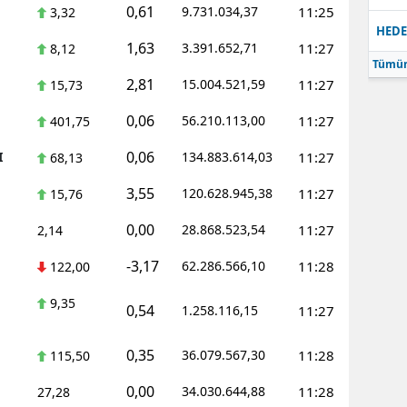
0,61
9.731.034,37
11:25
3,32
HEDE
1,63
3.391.652,71
11:27
8,12
Tümün
2,81
15.004.521,59
11:27
15,73
0,06
56.210.113,00
11:27
401,75
0,06
I
134.883.614,03
11:27
68,13
3,55
120.628.945,38
11:27
15,76
0,00
28.868.523,54
11:27
2,14
-3,17
62.286.566,10
11:28
122,00
9,35
0,54
1.258.116,15
11:27
0,35
36.079.567,30
11:28
115,50
0,00
34.030.644,88
11:28
27,28