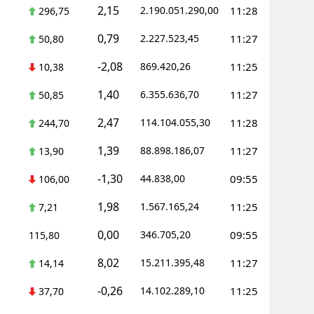
2,15
2.190.051.290,00
11:28
296,75
0,79
2.227.523,45
11:27
50,80
-2,08
869.420,26
11:25
10,38
1,40
6.355.636,70
11:27
50,85
2,47
114.104.055,30
11:28
244,70
1,39
88.898.186,07
11:27
13,90
-1,30
44.838,00
09:55
106,00
1,98
1.567.165,24
11:25
7,21
0,00
346.705,20
09:55
115,80
8,02
15.211.395,48
11:27
14,14
-0,26
14.102.289,10
11:25
37,70