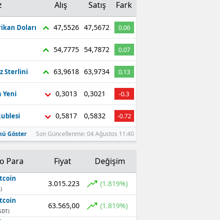
z
Alış
Satış
Fark
47,5526
47,5672
ikan Doları
0.06
54,7775
54,7872
0.07
63,9618
63,9734
z Sterlini
0.13
0,3013
0,3021
 Yeni
-0.3
0,5817
0,5832
ublesi
-0.72
ü Göster
Son Güncellenme: 04 Ağustos 11:40
to Para
Fiyat
Değişim
tcoin
3.015.223
(1.819%)
)
tcoin
63.565,00
(1.819%)
SDT)