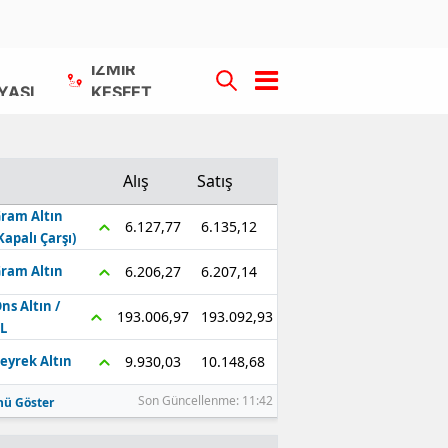
İZMİR
YASI
KEŞFET
Alış
Satış
ram Altın
6.135,12
6.127,77
Kapalı Çarşı)
6.207,14
6.206,27
ram Altın
ns Altın /
193.092,93
193.006,97
L
10.148,68
9.930,03
eyrek Altın
Son Güncellenme: 11:42
ü Göster