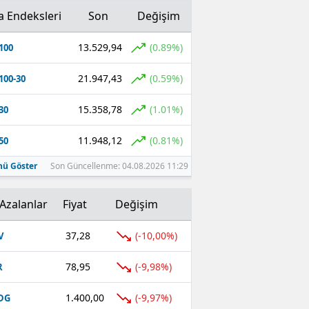
a Endeksleri
Son
Değişim
13.529,94
(0.89%)
100
21.947,43
(0.59%)
100-30
15.358,78
(1.01%)
30
11.948,12
(0.81%)
50
ü Göster
Son Güncellenme: 04.08.2026 11:29
Azalanlar
Fiyat
Değişim
37,28
(-10,00%)
V
78,95
(-9,98%)
R
1.400,00
(-9,97%)
DG