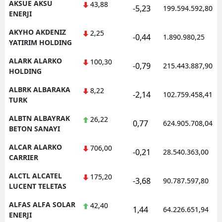
AKSUE AKSU
43,88
-5,23
199.594.592,80
ENERJI
AKYHO AKDENIZ
2,25
-0,44
1.890.980,25
YATIRIM HOLDING
ALARK ALARKO
100,30
-0,79
215.443.887,90
HOLDING
ALBRK ALBARAKA
8,22
-2,14
102.759.458,41
TURK
ALBTN ALBAYRAK
26,22
0,77
624.905.708,04
BETON SANAYI
ALCAR ALARKO
706,00
-0,21
28.540.363,00
CARRIER
ALCTL ALCATEL
175,20
-3,68
90.787.597,80
LUCENT TELETAS
ALFAS ALFA SOLAR
42,40
1,44
64.226.651,94
ENERJI