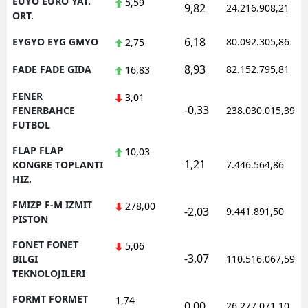
EUYO EURO YAT.
5,59
9,82
24.216.908,21
ORT.
6,18
EYGYO EYG GMYO
80.092.305,86
2,75
8,93
FADE FADE GIDA
82.152.795,81
16,83
FENER
3,01
-0,33
FENERBAHCE
238.030.015,39
FUTBOL
FLAP FLAP
10,03
1,21
KONGRE TOPLANTI
7.446.564,86
HIZ.
FMIZP F-M IZMIT
278,00
-2,03
9.441.891,50
PISTON
FONET FONET
5,06
-3,07
BILGI
110.516.067,59
TEKNOLOJILERI
FORMT FORMET
1,74
0,00
26.277.071,10