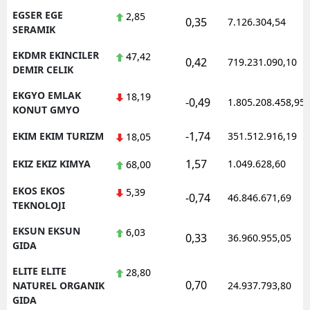
EGSER EGE
2,85
0,35
7.126.304,54
SERAMIK
EKDMR EKINCILER
47,42
0,42
719.231.090,10
DEMIR CELIK
EKGYO EMLAK
18,19
-0,49
1.805.208.458,95
KONUT GMYO
-1,74
EKIM EKIM TURIZM
351.512.916,19
18,05
1,57
EKIZ EKIZ KIMYA
1.049.628,60
68,00
EKOS EKOS
5,39
-0,74
46.846.671,69
TEKNOLOJI
EKSUN EKSUN
6,03
0,33
36.960.955,05
GIDA
ELITE ELITE
28,80
0,70
NATUREL ORGANIK
24.937.793,80
GIDA