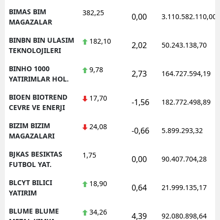
BIMAS BIM
382,25
0,00
3.110.582.110,00
MAGAZALAR
BINBN BIN ULASIM
182,10
2,02
50.243.138,70
TEKNOLOJILERI
BINHO 1000
9,78
2,73
164.727.594,19
YATIRIMLAR HOL.
BIOEN BIOTREND
17,70
-1,56
182.772.498,89
CEVRE VE ENERJI
BIZIM BIZIM
24,08
-0,66
5.899.293,32
MAGAZALARI
BJKAS BESIKTAS
1,75
0,00
90.407.704,28
FUTBOL YAT.
BLCYT BILICI
18,90
0,64
21.999.135,17
YATIRIM
BLUME BLUME
34,26
4,39
92.080.898,64