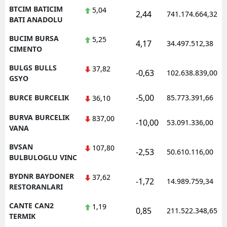
BTCIM BATICIM
5,04
2,44
741.174.664,32
BATI ANADOLU
BUCIM BURSA
5,25
4,17
34.497.512,38
CIMENTO
BULGS BULLS
37,82
-0,63
102.638.839,00
GSYO
-5,00
BURCE BURCELIK
85.773.391,66
36,10
BURVA BURCELIK
837,00
-10,00
53.091.336,00
VANA
BVSAN
107,80
-2,53
50.610.116,00
BULBULOGLU VINC
BYDNR BAYDONER
37,62
-1,72
14.989.759,34
RESTORANLARI
CANTE CAN2
1,19
0,85
211.522.348,65
TERMIK