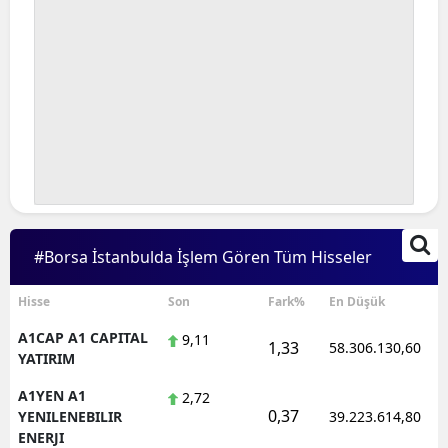
#Borsa İstanbulda İşlem Gören Tüm Hisseler
Hisse
Son
Fark%
En Düşük
A1CAP A1 CAPITAL
9,11
1,33
58.306.130,60
YATIRIM
A1YEN A1
2,72
0,37
YENILENEBILIR
39.223.614,80
ENERJI