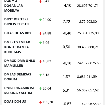
DGNMO
8,42
-4,10
DOGANLAR
28.607.701,71
MOBILYA
DIRIT DIRITEKS
24,00
7,72
1.875.603,30
DIRILIS TEKSTIL
-0,48
DITAS DITAS BDY
25.331.235,80
24,88
DMLKTG EMLAK
6,06
0,50
KONUT DAMLA
38.463.808,21
KENT GMS
DMRGD DMR UNLU
10,83
-0,18
242.972.675,63
MAMULLER
DMSAS DEMISAS
8,18
1,87
8.631.211,59
DOKUM
DNISI DINAMIK ISI
20,64
5,31
56.002.657,62
MAKINA YALITIM
DOAS DOGUS
190,20
-0,83
119.282.672,30