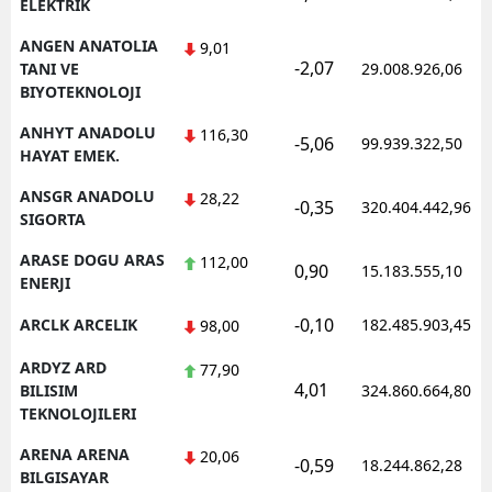
ELEKTRIK
ANGEN ANATOLIA
9,01
-2,07
TANI VE
29.008.926,06
BIYOTEKNOLOJI
ANHYT ANADOLU
116,30
-5,06
99.939.322,50
HAYAT EMEK.
ANSGR ANADOLU
28,22
-0,35
320.404.442,96
SIGORTA
ARASE DOGU ARAS
112,00
0,90
15.183.555,10
ENERJI
-0,10
ARCLK ARCELIK
182.485.903,45
98,00
ARDYZ ARD
77,90
4,01
BILISIM
324.860.664,80
TEKNOLOJILERI
ARENA ARENA
20,06
-0,59
18.244.862,28
BILGISAYAR