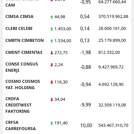
-0,95
64.277.660,44
CAM
0,54
CIMSA CIMSA
370.519.962,88
44,98
0,14
CLEBI CELEBI
28.600.161,00
1.453,00
0,13
CMBTN CIMBETON
25.179.899,00
1.534,00
-1,98
CMENT CIMENTAS
812.332,00
272,75
CONSE CONSUS
2,24
-0,88
9.427.909,72
ENERJI
COSMO COSMOS
116,30
-0,94
4.692.128,90
YAT. HOLDING
CRDFA
34,04
-9,99
CREDITWEST
32.509.119,08
FAKTORING
CRFSA
191,40
10,00
543.467.310,70
CARREFOURSA