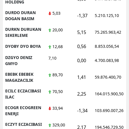
HOLDING
DURDO DURAN
5,03
-1,37
5.210.125,10
DOGAN BASIM
DURKN DURUKAN
20,00
5,15
75.265.963,42
SEKERLEME
0,56
DYOBY DYO BOYA
8.853.056,54
12,68
DZGYO DENIZ
7,10
0,00
4.700.083,98
GMYO
EBEBK EBEBEK
89,70
1,41
59.876.400,70
MAGAZACILIK
ECILC ECZACIBASI
70,50
2,25
164.015.900,50
ILAC
ECOGR ECOGREEN
33,94
-1,34
103.690.007,26
ENERJI
ECZYT ECZACIBASI
329,00
2,17
194.546.729,50