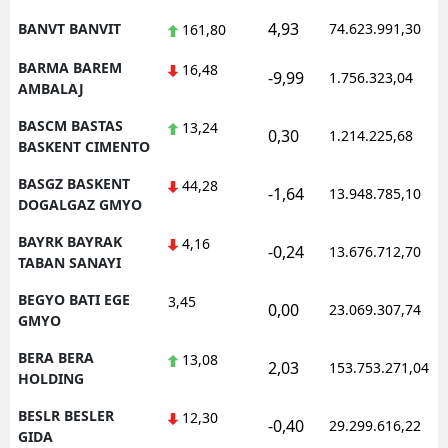
4,93
BANVT BANVIT
74.623.991,30
161,80
BARMA BAREM
16,48
-9,99
1.756.323,04
AMBALAJ
BASCM BASTAS
13,24
0,30
1.214.225,68
BASKENT CIMENTO
BASGZ BASKENT
44,28
-1,64
13.948.785,10
DOGALGAZ GMYO
BAYRK BAYRAK
4,16
-0,24
13.676.712,70
TABAN SANAYI
BEGYO BATI EGE
3,45
0,00
23.069.307,74
GMYO
BERA BERA
13,08
2,03
153.753.271,04
HOLDING
BESLR BESLER
12,30
-0,40
29.299.616,22
GIDA