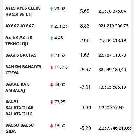
AYES AYES CELIK
29,92
5,65
20.590.376,04
HASIR VE CIT
8,88
AYGAZ AYGAZ
921.219.500,75
291,25
AZTEK AZTEK
4,45
2,06
21.644.618,19
TEKNOLOJI
1,66
BAGFS BAGFAS
23.187.019,78
24,52
BAHKM BAHADIR
116,10
-6,97
82.949.189,40
KIMYA
BAKAB BAK
44,00
-2,91
13.505.585,10
AMBALAJ
BALAT
73,25
-3,30
BALATACILAR
1.240.357,60
BALATACILIK
BALSU BALSU
13,50
-5,20
2.257.746.210,65
GIDA