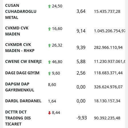
CUSAN
24,50
3,64
CUHADAROGLU
15.435.737,28
METAL
CVKMD CVK
16,60
9,14
1.045.206.754,97
MADEN
CVKMDR CVK
26,32
9,39
282.966.110,94
MADEN - RHKP
5,88
CWENE CW ENERJI
11.230.937.061,6
46,80
2,56
DAGI DAGI GIYIM
118.683.371,44
9,60
DAPGM DAP
8,60
0,00
326.624.976,07
GAYRIMENKUL
0,00
DARDL DARDANEL
18.130.157,34
1,64
DCTTR DCT
8,44
-9,93
TRADING DIS
90.392.235,48
TICARET