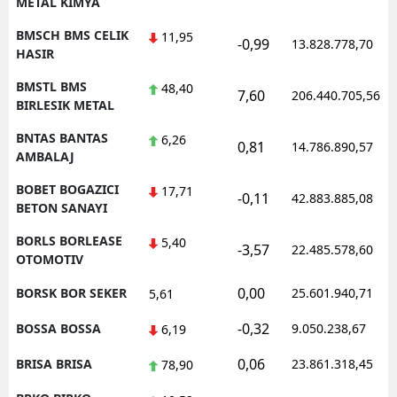
METAL KIMYA
BMSCH BMS CELIK
11,95
-0,99
13.828.778,70
HASIR
BMSTL BMS
48,40
7,60
206.440.705,56
BIRLESIK METAL
BNTAS BANTAS
6,26
0,81
14.786.890,57
AMBALAJ
BOBET BOGAZICI
17,71
-0,11
42.883.885,08
BETON SANAYI
BORLS BORLEASE
5,40
-3,57
22.485.578,60
OTOMOTIV
0,00
BORSK BOR SEKER
25.601.940,71
5,61
-0,32
BOSSA BOSSA
9.050.238,67
6,19
0,06
BRISA BRISA
23.861.318,45
78,90