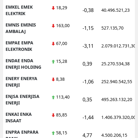
EMKEL EMEK
18,29
-0,38
40.496.521,23
ELEKTRIK
EMNIS EMINIS
163,00
-1,15
527.135,70
AMBALAJ
EMPAE EMPA
67,00
-3,11
2.079.012.731,30
ELEKTRONIK
ENDAE ENDA
15,28
0,39
25.270.534,38
ENERJI HOLDING
ENERY ENERYA
8,38
-1,06
252.940.542,55
ENERJI
ENJSA ENERJISA
113,40
0,35
495.263.132,20
ENERJI
ENKAI ENKA
85,85
-1,44
1.406.379.320,00
INSAAT
ENPRA ENPARA
58,15
4,77
4.500.206,15