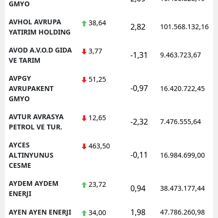
GMYO
AVHOL AVRUPA
38,64
2,82
101.568.132,16
YATIRIM HOLDING
AVOD A.V.O.D GIDA
3,77
-1,31
9.463.723,67
VE TARIM
AVPGY
51,25
-0,97
AVRUPAKENT
16.420.722,45
GMYO
AVTUR AVRASYA
12,65
-2,32
7.476.555,64
PETROL VE TUR.
AYCES
463,50
-0,11
ALTINYUNUS
16.984.699,00
CESME
AYDEM AYDEM
23,72
0,94
38.473.177,44
ENERJI
1,98
AYEN AYEN ENERJI
47.786.260,98
34,00