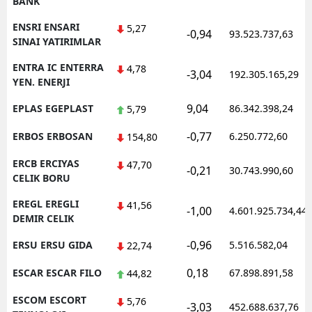
BANK
ENSRI ENSARI
5,27
-0,94
93.523.737,63
SINAI YATIRIMLAR
ENTRA IC ENTERRA
4,78
-3,04
192.305.165,29
YEN. ENERJI
9,04
EPLAS EGEPLAST
86.342.398,24
5,79
-0,77
ERBOS ERBOSAN
6.250.772,60
154,80
ERCB ERCIYAS
47,70
-0,21
30.743.990,60
CELIK BORU
EREGL EREGLI
41,56
-1,00
4.601.925.734,44
DEMIR CELIK
-0,96
ERSU ERSU GIDA
5.516.582,04
22,74
0,18
ESCAR ESCAR FILO
67.898.891,58
44,82
ESCOM ESCORT
5,76
-3,03
452.688.637,76