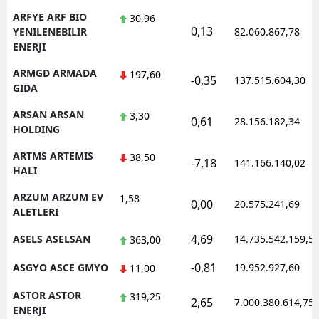
ARFYE ARF BIO
30,96
0,13
YENILENEBILIR
82.060.867,78
ENERJI
ARMGD ARMADA
197,60
-0,35
137.515.604,30
GIDA
ARSAN ARSAN
3,30
0,61
28.156.182,34
HOLDING
ARTMS ARTEMIS
38,50
-7,18
141.166.140,02
HALI
ARZUM ARZUM EV
1,58
0,00
20.575.241,69
ALETLERI
4,69
ASELS ASELSAN
14.735.542.159,5
363,00
-0,81
ASGYO ASCE GMYO
19.952.927,60
11,00
ASTOR ASTOR
319,25
2,65
7.000.380.614,75
ENERJI