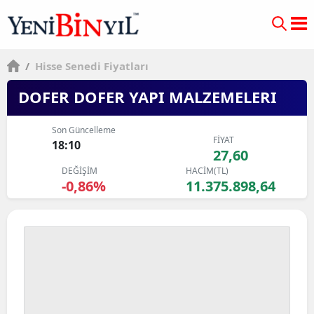
/
Hisse Senedi Fiyatları
DOFER DOFER YAPI MALZEMELERI
Son Güncelleme
FİYAT
18:10
27,60
DEĞİŞİM
HACİM(TL)
-0,86%
11.375.898,64