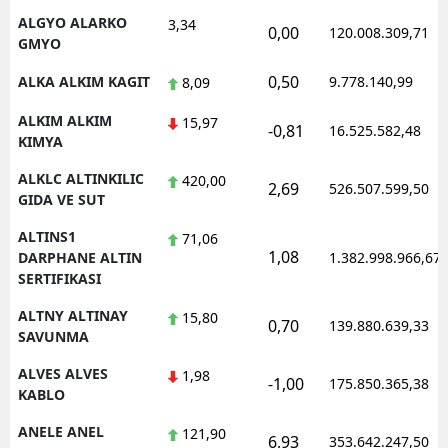
ALGYO ALARKO
3,34
0,00
120.008.309,71
GMYO
0,50
ALKA ALKIM KAGIT
9.778.140,99
8,09
ALKIM ALKIM
15,97
-0,81
16.525.582,48
KIMYA
ALKLC ALTINKILIC
420,00
2,69
526.507.599,50
GIDA VE SUT
ALTINS1
71,06
1,08
DARPHANE ALTIN
1.382.998.966,67
SERTIFIKASI
ALTNY ALTINAY
15,80
0,70
139.880.639,33
SAVUNMA
ALVES ALVES
1,98
-1,00
175.850.365,38
KABLO
ANELE ANEL
121,90
6,93
353.642.247,50