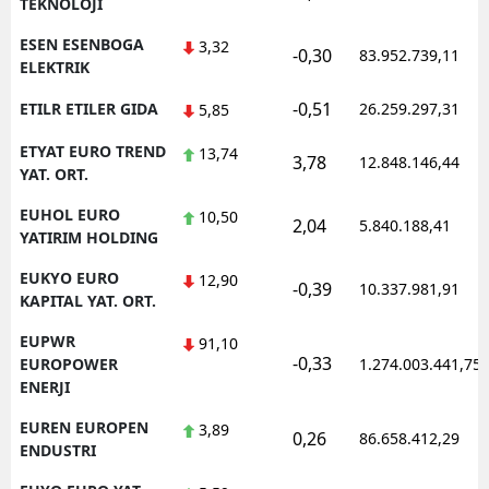
TEKNOLOJI
ESEN ESENBOGA
3,32
-0,30
83.952.739,11
ELEKTRIK
-0,51
ETILR ETILER GIDA
26.259.297,31
5,85
ETYAT EURO TREND
13,74
3,78
12.848.146,44
YAT. ORT.
EUHOL EURO
10,50
2,04
5.840.188,41
YATIRIM HOLDING
EUKYO EURO
12,90
-0,39
10.337.981,91
KAPITAL YAT. ORT.
EUPWR
91,10
-0,33
EUROPOWER
1.274.003.441,75
ENERJI
EUREN EUROPEN
3,89
0,26
86.658.412,29
ENDUSTRI