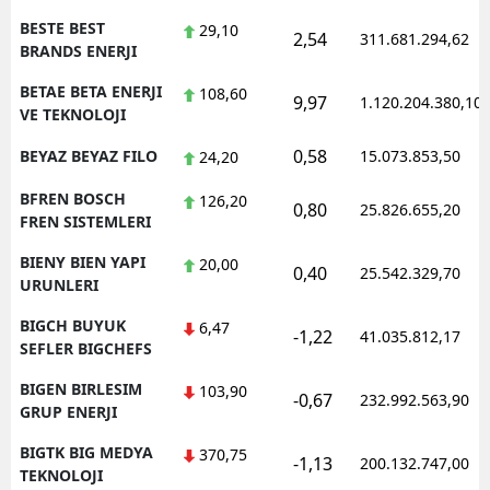
BESTE BEST
29,10
2,54
311.681.294,62
BRANDS ENERJI
BETAE BETA ENERJI
108,60
9,97
1.120.204.380,10
VE TEKNOLOJI
0,58
BEYAZ BEYAZ FILO
15.073.853,50
24,20
BFREN BOSCH
126,20
0,80
25.826.655,20
FREN SISTEMLERI
BIENY BIEN YAPI
20,00
0,40
25.542.329,70
URUNLERI
BIGCH BUYUK
6,47
-1,22
41.035.812,17
SEFLER BIGCHEFS
BIGEN BIRLESIM
103,90
-0,67
232.992.563,90
GRUP ENERJI
BIGTK BIG MEDYA
370,75
-1,13
200.132.747,00
TEKNOLOJI