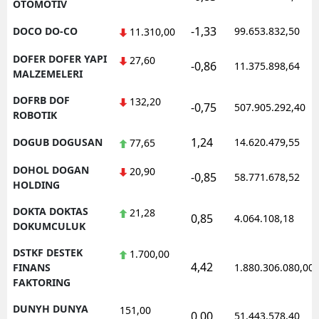
OTOMOTIV
-1,33
DOCO DO-CO
99.653.832,50
11.310,00
DOFER DOFER YAPI
27,60
-0,86
11.375.898,64
MALZEMELERI
DOFRB DOF
132,20
-0,75
507.905.292,40
ROBOTIK
1,24
DOGUB DOGUSAN
14.620.479,55
77,65
DOHOL DOGAN
20,90
-0,85
58.771.678,52
HOLDING
DOKTA DOKTAS
21,28
0,85
4.064.108,18
DOKUMCULUK
DSTKF DESTEK
1.700,00
4,42
FINANS
1.880.306.080,00
FAKTORING
DUNYH DUNYA
151,00
0,00
51.443.578,40