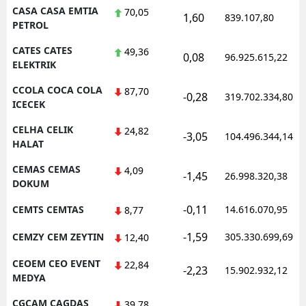
CASA CASA EMTIA
70,05
1,60
839.107,80
PETROL
CATES CATES
49,36
0,08
96.925.615,22
ELEKTRIK
CCOLA COCA COLA
87,70
-0,28
319.702.334,80
ICECEK
CELHA CELIK
24,82
-3,05
104.496.344,14
HALAT
CEMAS CEMAS
4,09
-1,45
26.998.320,38
DOKUM
-0,11
CEMTS CEMTAS
14.616.070,95
8,77
-1,59
CEMZY CEM ZEYTIN
305.330.699,69
12,40
CEOEM CEO EVENT
22,84
-2,23
15.902.932,12
MEDYA
CGCAM CAGDAS
39,78