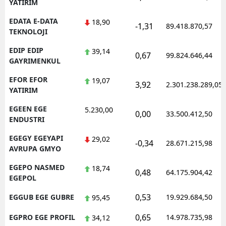
YATIRIM
EDATA E-DATA
18,90
-1,31
89.418.870,57
TEKNOLOJI
EDIP EDIP
39,14
0,67
99.824.646,44
GAYRIMENKUL
EFOR EFOR
19,07
3,92
2.301.238.289,05
YATIRIM
EGEEN EGE
5.230,00
0,00
33.500.412,50
ENDUSTRI
EGEGY EGEYAPI
29,02
-0,34
28.671.215,98
AVRUPA GMYO
EGEPO NASMED
18,74
0,48
64.175.904,42
EGEPOL
0,53
EGGUB EGE GUBRE
19.929.684,50
95,45
0,65
EGPRO EGE PROFIL
14.978.735,98
34,12