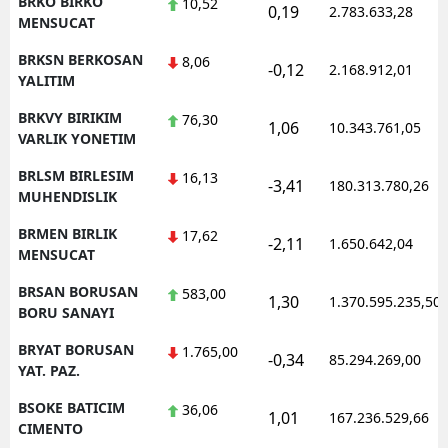
BRKO BIRKO
10,52
0,19
2.783.633,28
MENSUCAT
BRKSN BERKOSAN
8,06
-0,12
2.168.912,01
YALITIM
BRKVY BIRIKIM
76,30
1,06
10.343.761,05
VARLIK YONETIM
BRLSM BIRLESIM
16,13
-3,41
180.313.780,26
MUHENDISLIK
BRMEN BIRLIK
17,62
-2,11
1.650.642,04
MENSUCAT
BRSAN BORUSAN
583,00
1,30
1.370.595.235,50
BORU SANAYI
BRYAT BORUSAN
1.765,00
-0,34
85.294.269,00
YAT. PAZ.
BSOKE BATICIM
36,06
1,01
167.236.529,66
CIMENTO