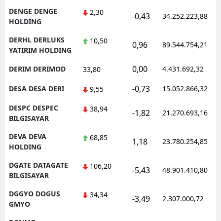
DENGE DENGE
2,30
-0,43
34.252.223,88
HOLDING
DERHL DERLUKS
10,50
0,96
89.544.754,21
YATIRIM HOLDING
0,00
DERIM DERIMOD
4.431.692,32
33,80
-0,73
DESA DESA DERI
15.052.866,32
9,55
DESPC DESPEC
38,94
-1,82
21.270.693,16
BILGISAYAR
DEVA DEVA
68,85
1,18
23.780.254,85
HOLDING
DGATE DATAGATE
106,20
-5,43
48.901.410,80
BILGISAYAR
DGGYO DOGUS
34,34
-3,49
2.307.000,72
GMYO