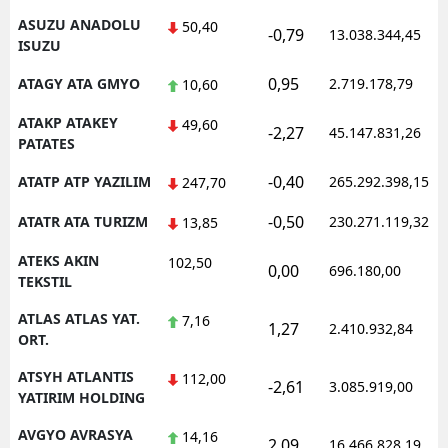
ASUZU ANADOLU
50,40
-0,79
13.038.344,45
ISUZU
0,95
ATAGY ATA GMYO
2.719.178,79
10,60
ATAKP ATAKEY
49,60
-2,27
45.147.831,26
PATATES
-0,40
ATATP ATP YAZILIM
265.292.398,15
247,70
-0,50
ATATR ATA TURIZM
230.271.119,32
13,85
ATEKS AKIN
102,50
0,00
696.180,00
TEKSTIL
ATLAS ATLAS YAT.
7,16
1,27
2.410.932,84
ORT.
ATSYH ATLANTIS
112,00
-2,61
3.085.919,00
YATIRIM HOLDING
AVGYO AVRASYA
14,16
2,09
16.466.828,19