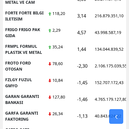
METAL VE CAM
FORTE FORTE BILGI
118,20
3,14
216.879.351,10
ILETISIM
FRIGO FRIGO PAK
2,29
4,57
43.998.587,19
GIDA
FRMPL FORMUL
35,24
1,44
134.044.839,52
PLASTIK VE METAL
FROTO FORD
78,60
-2,30
2.106.175.039,55
OTOSAN
FZLGY FUZUL
10,84
-1,45
152.707.172,43
GMYO
GARAN GARANTI
127,80
-1,46
4.765.179.127,80
BANKASI
GARFA GARANTI
26,34
-1,13
40.843.024,22
FAKTORING