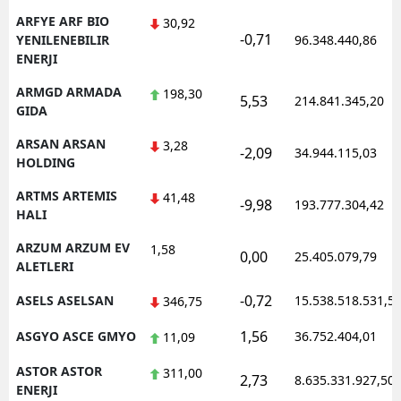
ARFYE ARF BIO
30,92
-0,71
YENILENEBILIR
96.348.440,86
ENERJI
ARMGD ARMADA
198,30
5,53
214.841.345,20
GIDA
ARSAN ARSAN
3,28
-2,09
34.944.115,03
HOLDING
ARTMS ARTEMIS
41,48
-9,98
193.777.304,42
HALI
ARZUM ARZUM EV
1,58
0,00
25.405.079,79
ALETLERI
-0,72
ASELS ASELSAN
15.538.518.531,5
346,75
1,56
ASGYO ASCE GMYO
36.752.404,01
11,09
ASTOR ASTOR
311,00
2,73
8.635.331.927,50
ENERJI