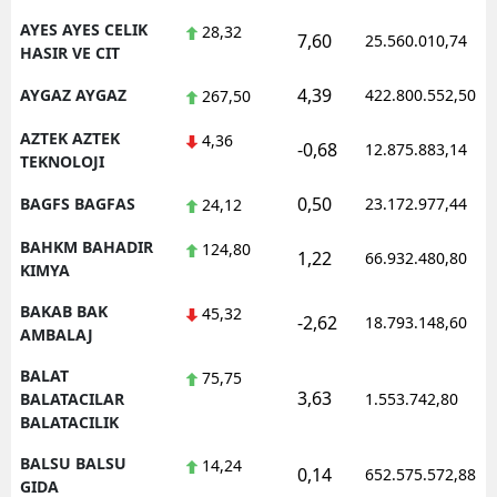
AYES AYES CELIK
28,32
7,60
25.560.010,74
HASIR VE CIT
4,39
AYGAZ AYGAZ
422.800.552,50
267,50
AZTEK AZTEK
4,36
-0,68
12.875.883,14
TEKNOLOJI
0,50
BAGFS BAGFAS
23.172.977,44
24,12
BAHKM BAHADIR
124,80
1,22
66.932.480,80
KIMYA
BAKAB BAK
45,32
-2,62
18.793.148,60
AMBALAJ
BALAT
75,75
3,63
BALATACILAR
1.553.742,80
BALATACILIK
BALSU BALSU
14,24
0,14
652.575.572,88
GIDA