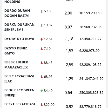
HOLDING
DURDO DURAN
5,10
2,00
10.159.299,50
DOGAN BASIM
DURKN DURUKAN
19,02
8,07
38.568.732,06
SEKERLEME
-1,18
DYOBY DYO BOYA
12.450.711,27
12,61
DZGYO DENIZ
7,10
-1,53
6.220.973,90
GMYO
EBEBK EBEBEK
88,45
-2,59
42.289.103,55
MAGAZACILIK
ECILC ECZACIBASI
68,95
-1,29
241.347.041,90
ILAC
ECOGR ECOGREEN
34,40
0,64
250.303.323,32
ENERJI
ECZYT ECZACIBASI
322,00
-0,92
82.779.318,75