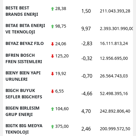
BESTE BEST
28,38
1,50
211.043.393,28
BRANDS ENERJI
BETAE BETA ENERJI
98,75
9,97
2.393.301.990,00
VE TEKNOLOJI
-2,83
BEYAZ BEYAZ FILO
16.111.813,24
24,06
BFREN BOSCH
125,20
-0,32
12.956.695,00
FREN SISTEMLERI
BIENY BIEN YAPI
19,92
-0,70
26.564.743,03
URUNLERI
BIGCH BUYUK
6,55
-4,66
52.498.395,16
SEFLER BIGCHEFS
BIGEN BIRLESIM
104,60
4,70
242.892.806,40
GRUP ENERJI
BIGTK BIG MEDYA
375,00
2,46
200.999.572,50
TEKNOLOJI