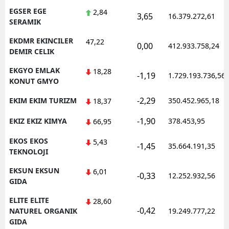
EGSER EGE
2,84
3,65
16.379.272,61
SERAMIK
EKDMR EKINCILER
47,22
0,00
412.933.758,24
DEMIR CELIK
EKGYO EMLAK
18,28
-1,19
1.729.193.736,56
KONUT GMYO
-2,29
EKIM EKIM TURIZM
350.452.965,18
18,37
-1,90
EKIZ EKIZ KIMYA
378.453,95
66,95
EKOS EKOS
5,43
-1,45
35.664.191,35
TEKNOLOJI
EKSUN EKSUN
6,01
-0,33
12.252.932,56
GIDA
ELITE ELITE
28,60
-0,42
NATUREL ORGANIK
19.249.777,22
GIDA