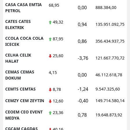
CASA CASA EMTIA
68,95
0,00
888.384,00
PETROL
CATES CATES
49,32
0,94
135.951.092,75
ELEKTRIK
CCOLA COCA COLA
87,95
0,86
356.434.937,75
ICECEK
CELHA CELIK
25,60
-3,76
121.667.770,72
HALAT
CEMAS CEMAS
4,15
0,00
46.112.618,78
DOKUM
-1,24
CEMTS CEMTAS
9.547.325,60
8,78
-0,40
CEMZY CEM ZEYTIN
149.714.580,14
12,60
CEOEM CEO EVENT
23,36
0,78
19.648.873,92
MEDYA
CGCAM CAGDAS
40,16