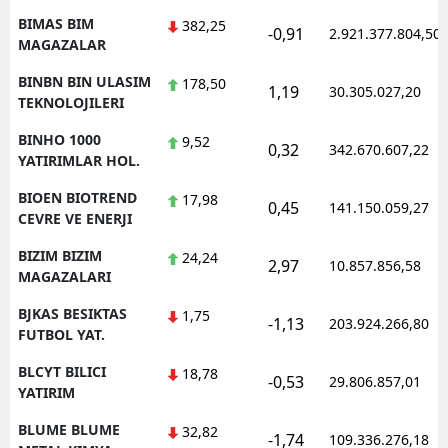
BIMAS BIM
382,25
-0,91
2.921.377.804,50
MAGAZALAR
BINBN BIN ULASIM
178,50
1,19
30.305.027,20
TEKNOLOJILERI
BINHO 1000
9,52
0,32
342.670.607,22
YATIRIMLAR HOL.
BIOEN BIOTREND
17,98
0,45
141.150.059,27
CEVRE VE ENERJI
BIZIM BIZIM
24,24
2,97
10.857.856,58
MAGAZALARI
BJKAS BESIKTAS
1,75
-1,13
203.924.266,80
FUTBOL YAT.
BLCYT BILICI
18,78
-0,53
29.806.857,01
YATIRIM
BLUME BLUME
32,82
-1,74
109.336.276,18