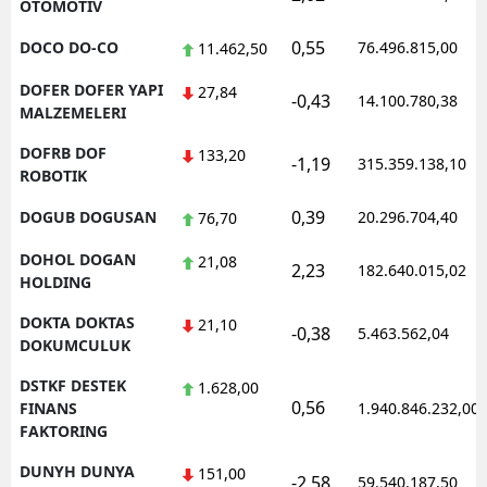
OTOMOTIV
0,55
DOCO DO-CO
76.496.815,00
11.462,50
DOFER DOFER YAPI
27,84
-0,43
14.100.780,38
MALZEMELERI
DOFRB DOF
133,20
-1,19
315.359.138,10
ROBOTIK
0,39
DOGUB DOGUSAN
20.296.704,40
76,70
DOHOL DOGAN
21,08
2,23
182.640.015,02
HOLDING
DOKTA DOKTAS
21,10
-0,38
5.463.562,04
DOKUMCULUK
DSTKF DESTEK
1.628,00
0,56
FINANS
1.940.846.232,00
FAKTORING
DUNYH DUNYA
151,00
-2,58
59.540.187,50