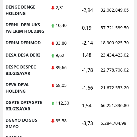
DENGE DENGE
2,31
-2,94
32.082.849,05
HOLDING
DERHL DERLUKS
10,40
0,19
57.721.589,50
YATIRIM HOLDING
-2,14
DERIM DERIMOD
18.900.925,70
33,80
1,48
DESA DESA DERI
23.434.423,02
9,62
DESPC DESPEC
39,66
-1,78
22.778.708,02
BILGISAYAR
DEVA DEVA
68,05
-1,66
21.672.553,20
HOLDING
DGATE DATAGATE
112,30
1,54
66.251.336,80
BILGISAYAR
DGGYO DOGUS
35,58
-3,73
5.284.704,98
GMYO