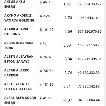
AKSUE AKSU
46,30
1,67
170.884.359,22
ENERJI
AKYHO AKDENIZ
2,26
-1,74
1.860.643,16
YATIRIM HOLDING
ALARK ALARKO
101,10
-2,69
367.826.976,90
HOLDING
ALBRK ALBARAKA
8,40
0,00
108.873.159,23
TURK
ALBTN ALBAYRAK
26,02
-5,04
412.715.495,84
BETON SANAYI
ALCAR ALARKO
707,50
-1,74
40.160.832,50
CARRIER
ALCTL ALCATEL
181,90
2,31
75.885.542,80
LUCENT TELETAS
ALFAS ALFA SOLAR
41,80
-1,97
84.532.884,44
ENERJI