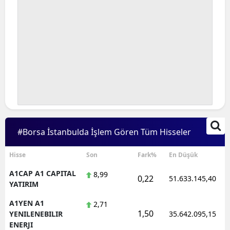
#Borsa İstanbulda İşlem Gören Tüm Hisseler
Hisse
Son
Fark%
En Düşük
A1CAP A1 CAPITAL
8,99
0,22
51.633.145,40
YATIRIM
A1YEN A1
2,71
1,50
YENILENEBILIR
35.642.095,15
ENERJI