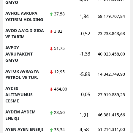
GMYO
AVHOL AVRUPA
37,58
1,84
68.179.707,84
YATIRIM HOLDING
AVOD A.V.O.D GIDA
3,82
-0,52
23.238.843,63
VE TARIM
AVPGY
51,75
-1,33
AVRUPAKENT
40.023.458,00
GMYO
AVTUR AVRASYA
12,95
-5,89
14.342.749,90
PETROL VE TUR.
AYCES
464,00
-0,05
ALTINYUNUS
27.919.889,25
CESME
AYDEM AYDEM
23,50
1,91
46.381.415,66
ENERJI
4,58
AYEN AYEN ENERJI
51.214.311,00
33,34