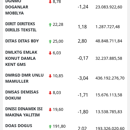
DGNMO
8,78
-1,24
DOGANLAR
23.083.922,60
MOBILYA
DIRIT DIRITEKS
22,28
1,18
1.287.727,48
DIRILIS TEKSTIL
2,80
DITAS DITAS BDY
48.848.711,84
25,00
DMLKTG EMLAK
6,03
-0,17
KONUT DAMLA
32.237.885,58
KENT GMS
DMRGD DMR UNLU
10,85
-3,04
436.192.276,70
MAMULLER
DMSAS DEMISAS
8,03
-1,71
15.676.113,58
DOKUM
DNISI DINAMIK ISI
19,60
-1,80
13.538.785,83
MAKINA YALITIM
DOAS DOGUS
191,80
2,02
193.326.020,60