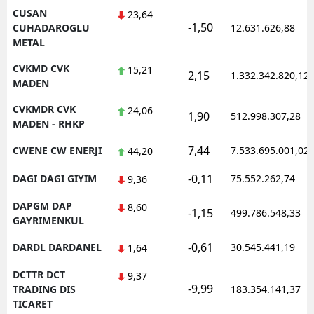
CUSAN
23,64
-1,50
CUHADAROGLU
12.631.626,88
METAL
CVKMD CVK
15,21
2,15
1.332.342.820,12
MADEN
CVKMDR CVK
24,06
1,90
512.998.307,28
MADEN - RHKP
7,44
CWENE CW ENERJI
7.533.695.001,02
44,20
-0,11
DAGI DAGI GIYIM
75.552.262,74
9,36
DAPGM DAP
8,60
-1,15
499.786.548,33
GAYRIMENKUL
-0,61
DARDL DARDANEL
30.545.441,19
1,64
DCTTR DCT
9,37
-9,99
TRADING DIS
183.354.141,37
TICARET