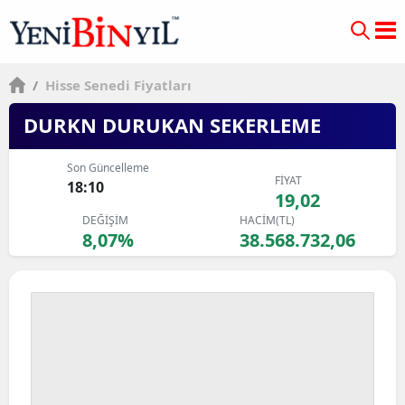
/
Hisse Senedi Fiyatları
DURKN DURUKAN SEKERLEME
Son Güncelleme
FİYAT
18:10
19,02
DEĞİŞİM
HACİM(TL)
8,07%
38.568.732,06