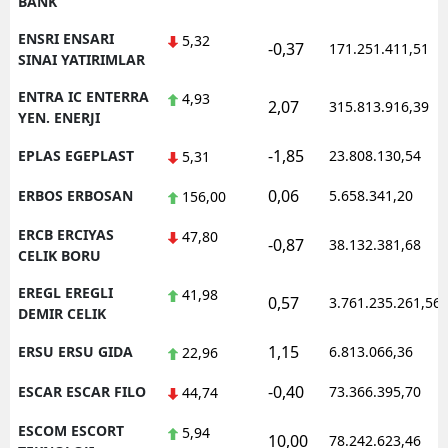
BANK
ENSRI ENSARI
5,32
-0,37
171.251.411,51
SINAI YATIRIMLAR
ENTRA IC ENTERRA
4,93
2,07
315.813.916,39
YEN. ENERJI
-1,85
EPLAS EGEPLAST
23.808.130,54
5,31
0,06
ERBOS ERBOSAN
5.658.341,20
156,00
ERCB ERCIYAS
47,80
-0,87
38.132.381,68
CELIK BORU
EREGL EREGLI
41,98
0,57
3.761.235.261,56
DEMIR CELIK
1,15
ERSU ERSU GIDA
6.813.066,36
22,96
-0,40
ESCAR ESCAR FILO
73.366.395,70
44,74
ESCOM ESCORT
5,94
10,00
78.242.623,46