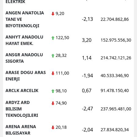
ELEKTRIK
ANGEN ANATOLIA
9,20
-2,13
TANI VE
22.704.862,86
BIYOTEKNOLOJI
ANHYT ANADOLU
122,50
3,20
152.975.556,30
HAYAT EMEK.
ANSGR ANADOLU
28,32
1,14
214.742.121,26
SIGORTA
ARASE DOGU ARAS
111,00
-1,94
40.533.346,90
ENERJI
0,67
ARCLK ARCELIK
91.478.150,40
98,10
ARDYZ ARD
74,90
-2,47
BILISIM
237.965.481,00
TEKNOLOJILERI
ARENA ARENA
20,18
-2,04
27.834.820,34
BILGISAYAR