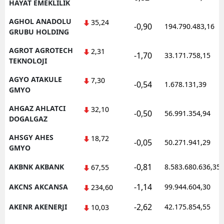
HAYAT EMEKLILIK
AGHOL ANADOLU
35,24
-0,90
194.790.483,16
GRUBU HOLDING
AGROT AGROTECH
2,31
-1,70
33.171.758,15
TEKNOLOJI
AGYO ATAKULE
7,30
-0,54
1.678.131,39
GMYO
AHGAZ AHLATCI
32,10
-0,50
56.991.354,94
DOGALGAZ
AHSGY AHES
18,72
-0,05
50.271.941,29
GMYO
-0,81
AKBNK AKBANK
8.583.680.636,35
67,55
-1,14
AKCNS AKCANSA
99.944.604,30
234,60
-2,62
AKENR AKENERJI
42.175.854,55
10,03