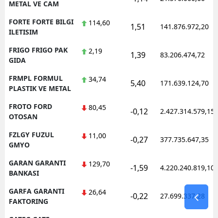
METAL VE CAM
FORTE FORTE BILGI
114,60
1,51
141.876.972,20
ILETISIM
FRIGO FRIGO PAK
2,19
1,39
83.206.474,72
GIDA
FRMPL FORMUL
34,74
5,40
171.639.124,70
PLASTIK VE METAL
FROTO FORD
80,45
-0,12
2.427.314.579,15
OTOSAN
FZLGY FUZUL
11,00
-0,27
377.735.647,35
GMYO
GARAN GARANTI
129,70
-1,59
4.220.240.819,10
BANKASI
GARFA GARANTI
26,64
-0,22
27.699.337,28
FAKTORING