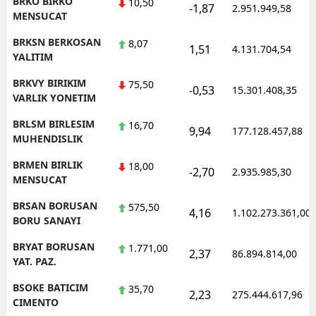
BRKO BIRKO
10,50
-1,87
2.951.949,58
MENSUCAT
BRKSN BERKOSAN
8,07
1,51
4.131.704,54
YALITIM
BRKVY BIRIKIM
75,50
-0,53
15.301.408,35
VARLIK YONETIM
BRLSM BIRLESIM
16,70
9,94
177.128.457,88
MUHENDISLIK
BRMEN BIRLIK
18,00
-2,70
2.935.985,30
MENSUCAT
BRSAN BORUSAN
575,50
4,16
1.102.273.361,00
BORU SANAYI
BRYAT BORUSAN
1.771,00
2,37
86.894.814,00
YAT. PAZ.
BSOKE BATICIM
35,70
2,23
275.444.617,96
CIMENTO