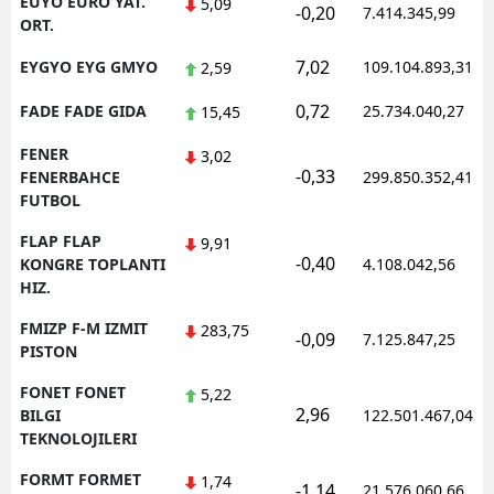
EUYO EURO YAT.
5,09
-0,20
7.414.345,99
ORT.
7,02
EYGYO EYG GMYO
109.104.893,31
2,59
0,72
FADE FADE GIDA
25.734.040,27
15,45
FENER
3,02
-0,33
FENERBAHCE
299.850.352,41
FUTBOL
FLAP FLAP
9,91
-0,40
KONGRE TOPLANTI
4.108.042,56
HIZ.
FMIZP F-M IZMIT
283,75
-0,09
7.125.847,25
PISTON
FONET FONET
5,22
2,96
BILGI
122.501.467,04
TEKNOLOJILERI
FORMT FORMET
1,74
-1,14
21.576.060,66