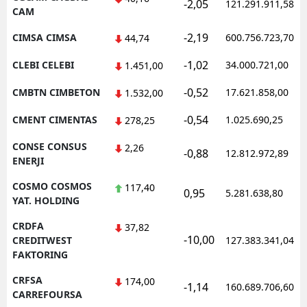
-2,05
121.291.911,58
CAM
-2,19
CIMSA CIMSA
600.756.723,70
44,74
-1,02
CLEBI CELEBI
34.000.721,00
1.451,00
-0,52
CMBTN CIMBETON
17.621.858,00
1.532,00
-0,54
CMENT CIMENTAS
1.025.690,25
278,25
CONSE CONSUS
2,26
-0,88
12.812.972,89
ENERJI
COSMO COSMOS
117,40
0,95
5.281.638,80
YAT. HOLDING
CRDFA
37,82
-10,00
CREDITWEST
127.383.341,04
FAKTORING
CRFSA
174,00
-1,14
160.689.706,60
CARREFOURSA