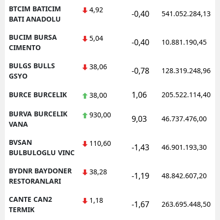
BTCIM BATICIM
4,92
-0,40
541.052.284,13
BATI ANADOLU
BUCIM BURSA
5,04
-0,40
10.881.190,45
CIMENTO
BULGS BULLS
38,06
-0,78
128.319.248,96
GSYO
1,06
BURCE BURCELIK
205.522.114,40
38,00
BURVA BURCELIK
930,00
9,03
46.737.476,00
VANA
BVSAN
110,60
-1,43
46.901.193,30
BULBULOGLU VINC
BYDNR BAYDONER
38,28
-1,19
48.842.607,20
RESTORANLARI
CANTE CAN2
1,18
-1,67
263.695.448,50
TERMIK