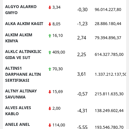
ALGYO ALARKO
3,34
-0,30
96.014.227,80
GMYO
-1,23
ALKA ALKIM KAGIT
28.886.180,44
8,05
ALKIM ALKIM
16,10
2,74
79.394.896,37
KIMYA
ALKLC ALTINKILIC
409,00
2,25
614.327.785,00
GIDA VE SUT
ALTINS1
70,30
3,61
DARPHANE ALTIN
1.337.212.137,50
SERTIFIKASI
ALTNY ALTINAY
15,69
-0,57
215.811.635,30
SAVUNMA
ALVES ALVES
2,00
-4,31
138.249.602,44
KABLO
ANELE ANEL
114,00
-5,55
193.546.780,70