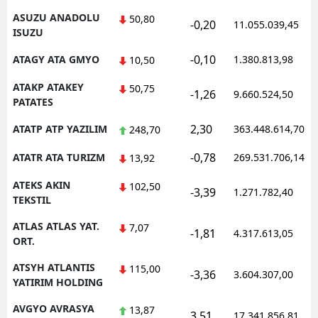
ASUZU ANADOLU
50,80
-0,20
11.055.039,45
ISUZU
-0,10
ATAGY ATA GMYO
1.380.813,98
10,50
ATAKP ATAKEY
50,75
-1,26
9.660.524,50
PATATES
2,30
ATATP ATP YAZILIM
363.448.614,70
248,70
-0,78
ATATR ATA TURIZM
269.531.706,14
13,92
ATEKS AKIN
102,50
-3,39
1.271.782,40
TEKSTIL
ATLAS ATLAS YAT.
7,07
-1,81
4.317.613,05
ORT.
ATSYH ATLANTIS
115,00
-3,36
3.604.307,00
YATIRIM HOLDING
AVGYO AVRASYA
13,87
3,51
17.341.856,81