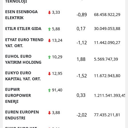
TEKNOLOJI
ESEN ESENBOGA
3,33
-0,89
68.458.922,29
ELEKTRIK
0,17
ETILR ETILER GIDA
30.049.053,88
5,88
ETYAT EURO TREND
13,24
-1,12
11.442.090,27
YAT. ORT.
EUHOL EURO
10,29
1,88
5.569.747,39
YATIRIM HOLDING
EUKYO EURO
12,95
-1,52
11.672.943,80
KAPITAL YAT. ORT.
EUPWR
91,40
0,33
EUROPOWER
1.211.541.393,45
ENERJI
EUREN EUROPEN
3,88
-2,02
77.435.211,81
ENDUSTRI