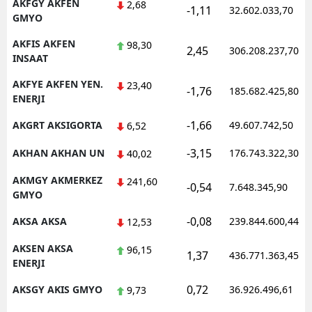
AKFGY AKFEN
2,68
-1,11
32.602.033,70
GMYO
AKFIS AKFEN
98,30
2,45
306.208.237,70
INSAAT
AKFYE AKFEN YEN.
23,40
-1,76
185.682.425,80
ENERJI
-1,66
AKGRT AKSIGORTA
49.607.742,50
6,52
-3,15
AKHAN AKHAN UN
176.743.322,30
40,02
AKMGY AKMERKEZ
241,60
-0,54
7.648.345,90
GMYO
-0,08
AKSA AKSA
239.844.600,44
12,53
AKSEN AKSA
96,15
1,37
436.771.363,45
ENERJI
0,72
AKSGY AKIS GMYO
36.926.496,61
9,73