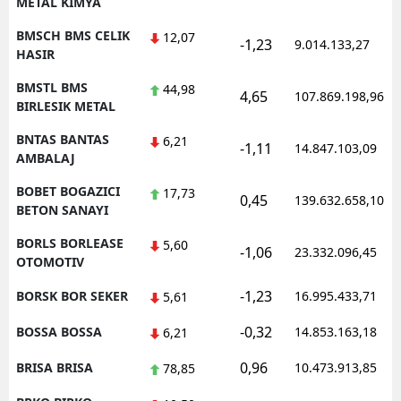
METAL KIMYA
BMSCH BMS CELIK
12,07
-1,23
9.014.133,27
HASIR
BMSTL BMS
44,98
4,65
107.869.198,96
BIRLESIK METAL
BNTAS BANTAS
6,21
-1,11
14.847.103,09
AMBALAJ
BOBET BOGAZICI
17,73
0,45
139.632.658,10
BETON SANAYI
BORLS BORLEASE
5,60
-1,06
23.332.096,45
OTOMOTIV
-1,23
BORSK BOR SEKER
16.995.433,71
5,61
-0,32
BOSSA BOSSA
14.853.163,18
6,21
0,96
BRISA BRISA
10.473.913,85
78,85