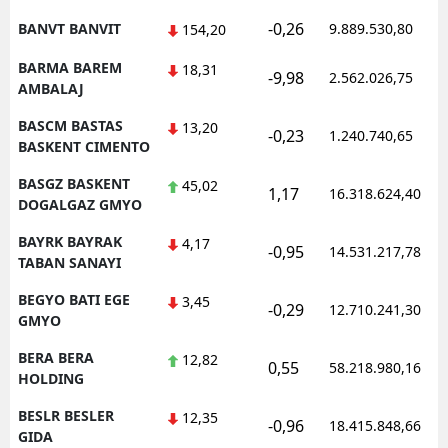
-0,26
BANVT BANVIT
9.889.530,80
154,20
BARMA BAREM
18,31
-9,98
2.562.026,75
AMBALAJ
BASCM BASTAS
13,20
-0,23
1.240.740,65
BASKENT CIMENTO
BASGZ BASKENT
45,02
1,17
16.318.624,40
DOGALGAZ GMYO
BAYRK BAYRAK
4,17
-0,95
14.531.217,78
TABAN SANAYI
BEGYO BATI EGE
3,45
-0,29
12.710.241,30
GMYO
BERA BERA
12,82
0,55
58.218.980,16
HOLDING
BESLR BESLER
12,35
-0,96
18.415.848,66
GIDA