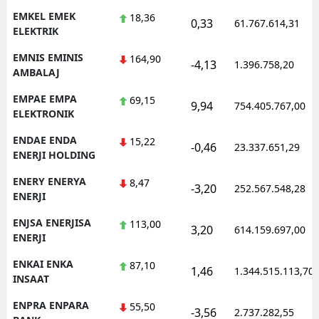
EMKEL EMEK
18,36
0,33
61.767.614,31
ELEKTRIK
EMNIS EMINIS
164,90
-4,13
1.396.758,20
AMBALAJ
EMPAE EMPA
69,15
9,94
754.405.767,00
ELEKTRONIK
ENDAE ENDA
15,22
-0,46
23.337.651,29
ENERJI HOLDING
ENERY ENERYA
8,47
-3,20
252.567.548,28
ENERJI
ENJSA ENERJISA
113,00
3,20
614.159.697,00
ENERJI
ENKAI ENKA
87,10
1,46
1.344.515.113,70
INSAAT
ENPRA ENPARA
55,50
-3,56
2.737.282,55