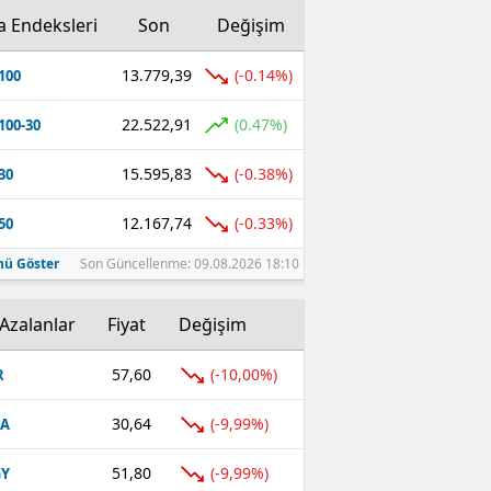
a Endeksleri
Son
Değişim
13.779,39
(-0.14%)
100
22.522,91
(0.47%)
100-30
15.595,83
(-0.38%)
30
12.167,74
(-0.33%)
50
ü Göster
Son Güncellenme: 09.08.2026 18:10
Azalanlar
Fiyat
Değişim
57,60
(-10,00%)
R
30,64
(-9,99%)
FA
51,80
(-9,99%)
GY