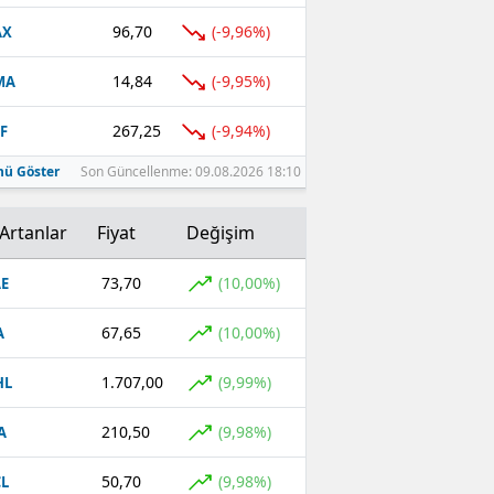
96,70
(-9,96%)
AX
14,84
(-9,95%)
MA
267,25
(-9,94%)
F
ü Göster
Son Güncellenme: 09.08.2026 18:10
Artanlar
Fiyat
Değişim
73,70
(10,00%)
E
67,65
(10,00%)
A
1.707,00
(9,99%)
HL
210,50
(9,98%)
A
50,70
(9,98%)
L