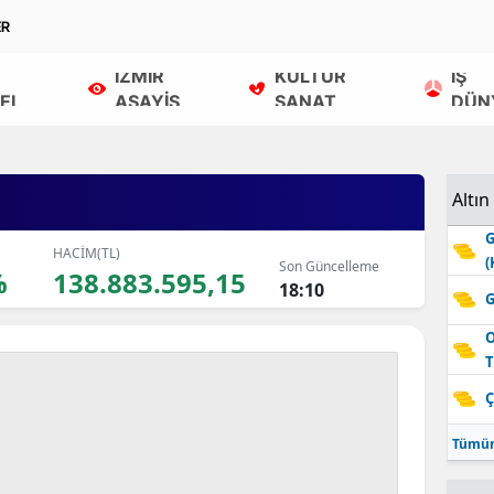
ER
İZMİR
KÜLTÜR
İŞ
EL
ASAYİŞ
SANAT
DÜN
Altın
G
HACİM(TL)
(
Son Güncelleme
%
138.883.595,15
18:10
G
O
T
Ç
Tümün