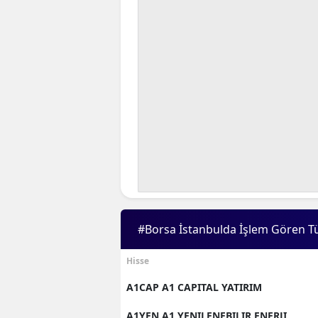
#Borsa İstanbulda İşlem Gören T
Hisse
A1CAP A1 CAPITAL YATIRIM
A1YEN A1 YENILENEBILIR ENERJI