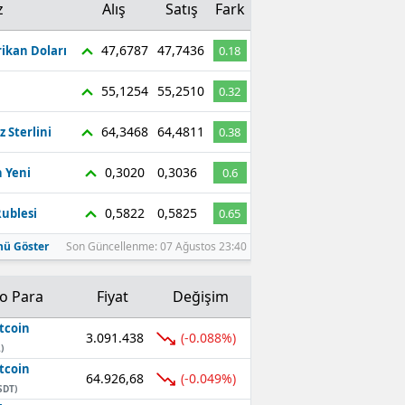
z
Alış
Satış
Fark
47,6787
47,7436
ikan Doları
0.18
55,1254
55,2510
0.32
64,3468
64,4811
z Sterlini
0.38
0,3020
0,3036
 Yeni
0.6
0,5822
0,5825
ublesi
0.65
ü Göster
Son Güncellenme: 07 Ağustos 23:40
to Para
Fiyat
Değişim
tcoin
3.091.438
(-0.088%)
)
tcoin
64.926,68
(-0.049%)
SDT)