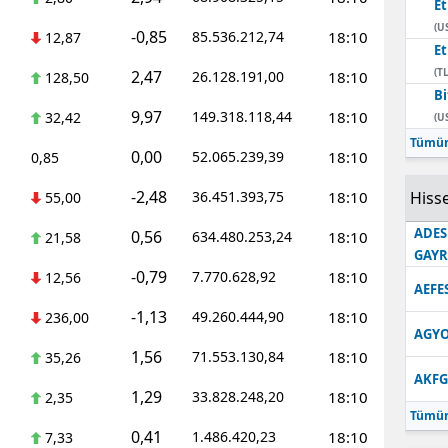
E
(U
-0,85
85.536.212,74
18:10
12,87
E
(TL
2,47
26.128.191,00
18:10
128,50
Bi
9,97
149.318.118,44
18:10
32,42
(U
Tümün
0,00
52.065.239,39
18:10
0,85
-2,48
36.451.393,75
18:10
Hisse
55,00
ADES
0,56
634.480.253,24
18:10
21,58
GAY
-0,79
7.770.628,92
18:10
12,56
AEFE
-1,13
49.260.444,90
18:10
236,00
AGYO
1,56
71.553.130,84
18:10
35,26
AKFG
1,29
33.828.248,20
18:10
2,35
Tümün
0,41
1.486.420,23
18:10
7,33