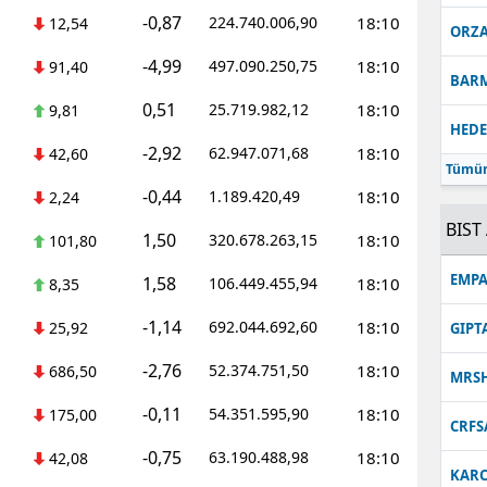
-0,87
224.740.006,90
18:10
12,54
ORZ
-4,99
497.090.250,75
18:10
91,40
BAR
0,51
25.719.982,12
18:10
9,81
HEDE
-2,92
62.947.071,68
18:10
42,60
Tümün
-0,44
1.189.420,49
18:10
2,24
BIST 
1,50
320.678.263,15
18:10
101,80
EMPA
1,58
106.449.455,94
18:10
8,35
-1,14
692.044.692,60
18:10
25,92
GIPT
-2,76
52.374.751,50
18:10
686,50
MRS
-0,11
54.351.595,90
18:10
175,00
CRFS
-0,75
63.190.488,98
18:10
42,08
KARC