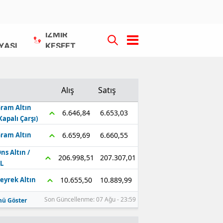
İZMİR
YASI
KEŞFET
Alış
Satış
ram Altın
6.653,03
6.646,84
Kapalı Çarşı)
6.660,55
6.659,69
ram Altın
ns Altın /
207.307,01
206.998,51
L
10.889,99
10.655,50
eyrek Altın
Son Güncellenme: 07 Ağu - 23:59
ü Göster