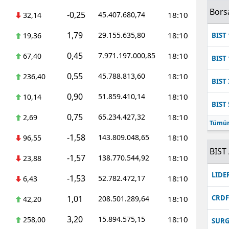
Bors
-0,25
45.407.680,74
18:10
32,14
1,79
29.155.635,80
18:10
19,36
BIST 
0,45
7.971.197.000,85
18:10
67,40
BIST 
0,55
45.788.813,60
18:10
236,40
BIST 
0,90
51.859.410,14
18:10
10,14
BIST 
0,75
65.234.427,32
18:10
2,69
Tümün
-1,58
143.809.048,65
18:10
96,55
BIST 
-1,57
138.770.544,92
18:10
23,88
LIDE
-1,53
52.782.472,17
18:10
6,43
1,01
CRD
208.501.289,64
18:10
42,20
3,20
15.894.575,15
18:10
258,00
SUR