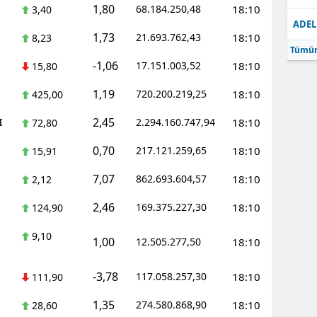
1,80
68.184.250,48
18:10
3,40
ADEL
1,73
21.693.762,43
18:10
8,23
Tümün
-1,06
17.151.003,52
18:10
15,80
1,19
720.200.219,25
18:10
425,00
2,45
I
2.294.160.747,94
18:10
72,80
0,70
217.121.259,65
18:10
15,91
7,07
862.693.604,57
18:10
2,12
2,46
169.375.227,30
18:10
124,90
9,10
1,00
12.505.277,50
18:10
-3,78
117.058.257,30
18:10
111,90
1,35
274.580.868,90
18:10
28,60