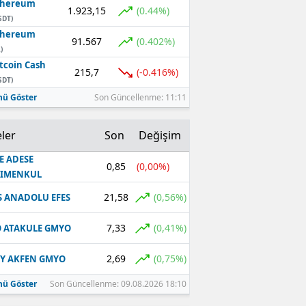
thereum
1.923,15
(0.44%)
SDT)
thereum
91.567
(0.402%)
)
tcoin Cash
215,7
(-0.416%)
SDT)
ü Göster
Son Güncellenme: 11:11
ler
Son
Değişim
E ADESE
0,85
(0,00%)
RIMENKUL
21,58
(0,56%)
S ANADOLU EFES
7,33
(0,41%)
 ATAKULE GMYO
2,69
(0,75%)
Y AKFEN GMYO
ü Göster
Son Güncellenme: 09.08.2026 18:10