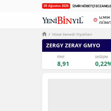
09 Ağustos 2026
İZMİR NÖBETÇİ ECZANEL
İZMİR
GÜNC
/
Hisse Senedi Fiyatları
ZERGY ZERAY GMYO
FİYAT
DEĞİŞİM
8,91
0,22