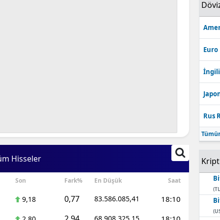
Dövi
Amer
Euro
İngili
Japon
Rus R
Tümün
üm Hisseler
Krip
Bi
Son
Fark%
En Düşük
Saat
(TL
0,77
83.586.085,41
18:10
9,18
Bi
(U
2,94
68.908.325,15
18:10
2,80