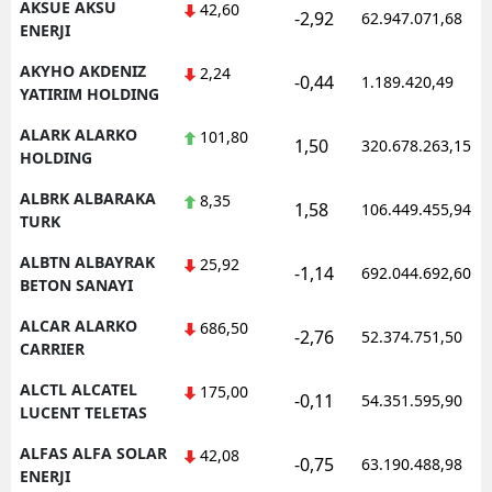
AKSUE AKSU
42,60
-2,92
62.947.071,68
ENERJI
AKYHO AKDENIZ
2,24
-0,44
1.189.420,49
YATIRIM HOLDING
ALARK ALARKO
101,80
1,50
320.678.263,15
HOLDING
ALBRK ALBARAKA
8,35
1,58
106.449.455,94
TURK
ALBTN ALBAYRAK
25,92
-1,14
692.044.692,60
BETON SANAYI
ALCAR ALARKO
686,50
-2,76
52.374.751,50
CARRIER
ALCTL ALCATEL
175,00
-0,11
54.351.595,90
LUCENT TELETAS
ALFAS ALFA SOLAR
42,08
-0,75
63.190.488,98
ENERJI