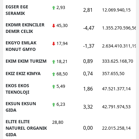
EGSER EGE
2,93
2,81
12.069.940,15
SERAMIK
EKDMR EKINCILER
45,30
-4,47
1.355.270.596,56
DEMIR CELIK
EKGYO EMLAK
17,94
-1,37
2.634.410.311,19
KONUT GMYO
0,89
EKIM EKIM TURIZM
333.625.168,70
18,21
0,74
EKIZ EKIZ KIMYA
357.655,50
68,50
EKOS EKOS
5,49
1,86
47.521.377,14
TEKNOLOJI
EKSUN EKSUN
6,23
3,32
42.791.974,53
GIDA
ELITE ELITE
28,80
0,00
NATUREL ORGANIK
22.015.258,14
GIDA