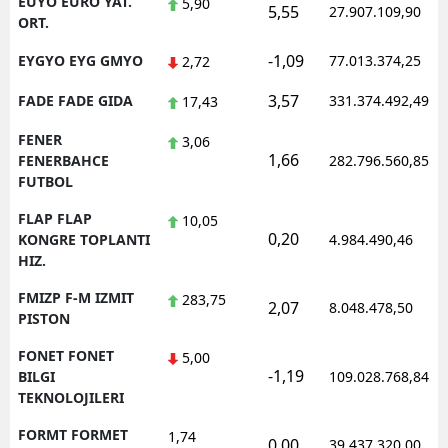
EUYO EURO YAT.
5,90
5,55
27.907.109,90
ORT.
-1,09
EYGYO EYG GMYO
77.013.374,25
2,72
3,57
FADE FADE GIDA
331.374.492,49
17,43
FENER
3,06
1,66
FENERBAHCE
282.796.560,85
FUTBOL
FLAP FLAP
10,05
0,20
KONGRE TOPLANTI
4.984.490,46
HIZ.
FMIZP F-M IZMIT
283,75
2,07
8.048.478,50
PISTON
FONET FONET
5,00
-1,19
BILGI
109.028.768,84
TEKNOLOJILERI
FORMT FORMET
1,74
0,00
39.437.320,00