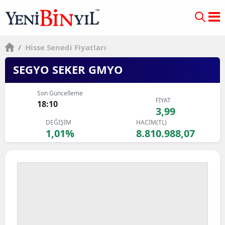
/
Hisse Senedi Fiyatları
SEGYO SEKER GMYO
Son Güncelleme
FİYAT
18:10
3,99
DEĞİŞİM
HACİM(TL)
1,01%
8.810.988,07