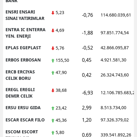
BANK
ENSRI ENSARI
5,23
-0,76
114.680.039,61
SINAI YATIRIMLAR
ENTRA IC ENTERRA
4,69
-1,88
97.851.774,54
YEN. ENERJI
-0,52
EPLAS EGEPLAST
42.866.095,87
5,76
0,45
ERBOS ERBOSAN
4.921.581,30
155,50
ERCB ERCIYAS
47,90
0,42
26.324.743,60
CELIK BORU
EREGL EREGLI
38,68
-6,93
12.106.785.683,2
DEMIR CELIK
2,99
ERSU ERSU GIDA
8.513.734,00
23,42
1,20
ESCAR ESCAR FILO
97.326.379,02
45,36
ESCOM ESCORT
5,80
0,69
339.541.892,26