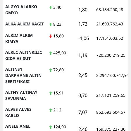
ALGYO ALARKO
3,40
1,80
68.184.250,48
GMYO
1,73
ALKA ALKIM KAGIT
21.693.762,43
8,23
ALKIM ALKIM
15,80
-1,06
17.151.003,52
KIMYA
ALKLC ALTINKILIC
425,00
1,19
720.200.219,25
GIDA VE SUT
ALTINS1
72,80
2,45
DARPHANE ALTIN
2.294.160.747,94
SERTIFIKASI
ALTNY ALTINAY
15,91
0,70
217.121.259,65
SAVUNMA
ALVES ALVES
2,12
7,07
862.693.604,57
KABLO
ANELE ANEL
124,90
2,46
169.375.227,30