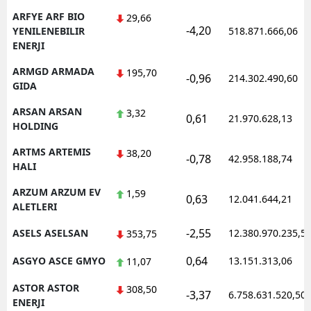
ARFYE ARF BIO
29,66
-4,20
YENILENEBILIR
518.871.666,06
ENERJI
ARMGD ARMADA
195,70
-0,96
214.302.490,60
GIDA
ARSAN ARSAN
3,32
0,61
21.970.628,13
HOLDING
ARTMS ARTEMIS
38,20
-0,78
42.958.188,74
HALI
ARZUM ARZUM EV
1,59
0,63
12.041.644,21
ALETLERI
-2,55
ASELS ASELSAN
12.380.970.235,5
353,75
0,64
ASGYO ASCE GMYO
13.151.313,06
11,07
ASTOR ASTOR
308,50
-3,37
6.758.631.520,50
ENERJI