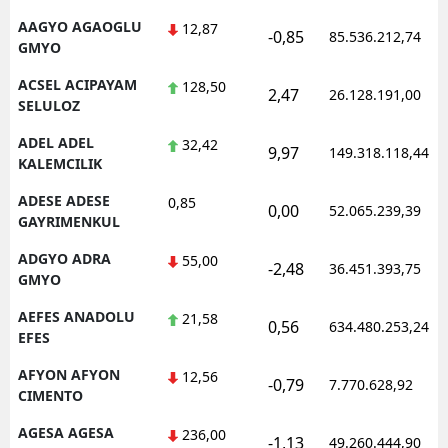
AAGYO AGAOGLU
12,87
-0,85
85.536.212,74
GMYO
ACSEL ACIPAYAM
128,50
2,47
26.128.191,00
SELULOZ
ADEL ADEL
32,42
9,97
149.318.118,44
KALEMCILIK
ADESE ADESE
0,85
0,00
52.065.239,39
GAYRIMENKUL
ADGYO ADRA
55,00
-2,48
36.451.393,75
GMYO
AEFES ANADOLU
21,58
0,56
634.480.253,24
EFES
AFYON AFYON
12,56
-0,79
7.770.628,92
CIMENTO
AGESA AGESA
236,00
-1,13
49.260.444,90