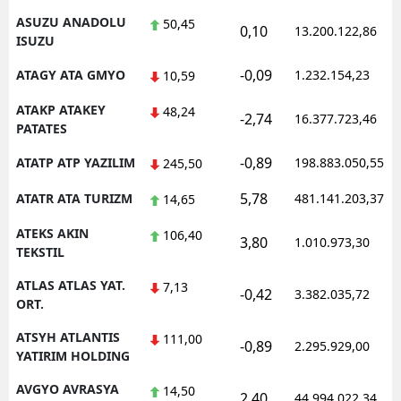
ASUZU ANADOLU
50,45
0,10
13.200.122,86
ISUZU
-0,09
ATAGY ATA GMYO
1.232.154,23
10,59
ATAKP ATAKEY
48,24
-2,74
16.377.723,46
PATATES
-0,89
ATATP ATP YAZILIM
198.883.050,55
245,50
5,78
ATATR ATA TURIZM
481.141.203,37
14,65
ATEKS AKIN
106,40
3,80
1.010.973,30
TEKSTIL
ATLAS ATLAS YAT.
7,13
-0,42
3.382.035,72
ORT.
ATSYH ATLANTIS
111,00
-0,89
2.295.929,00
YATIRIM HOLDING
AVGYO AVRASYA
14,50
2,40
44.994.022,34