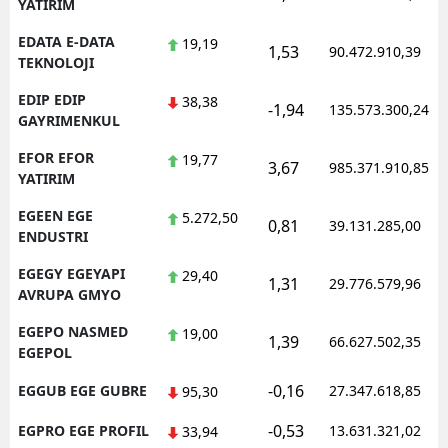
YATIRIM
EDATA E-DATA
19,19
1,53
90.472.910,39
TEKNOLOJI
EDIP EDIP
38,38
-1,94
135.573.300,24
GAYRIMENKUL
EFOR EFOR
19,77
3,67
985.371.910,85
YATIRIM
EGEEN EGE
5.272,50
0,81
39.131.285,00
ENDUSTRI
EGEGY EGEYAPI
29,40
1,31
29.776.579,96
AVRUPA GMYO
EGEPO NASMED
19,00
1,39
66.627.502,35
EGEPOL
-0,16
EGGUB EGE GUBRE
27.347.618,85
95,30
-0,53
EGPRO EGE PROFIL
13.631.321,02
33,94