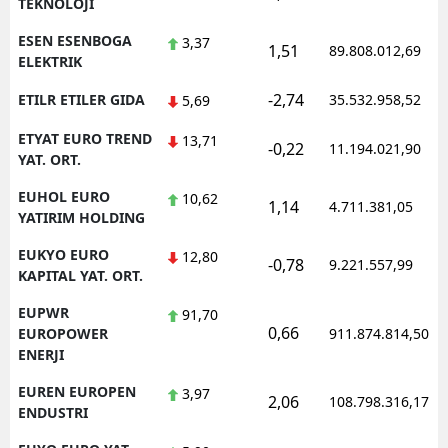
TEKNOLOJI
ESEN ESENBOGA
3,37
1,51
89.808.012,69
ELEKTRIK
-2,74
ETILR ETILER GIDA
35.532.958,52
5,69
ETYAT EURO TREND
13,71
-0,22
11.194.021,90
YAT. ORT.
EUHOL EURO
10,62
1,14
4.711.381,05
YATIRIM HOLDING
EUKYO EURO
12,80
-0,78
9.221.557,99
KAPITAL YAT. ORT.
EUPWR
91,70
0,66
EUROPOWER
911.874.814,50
ENERJI
EUREN EUROPEN
3,97
2,06
108.798.316,17
ENDUSTRI