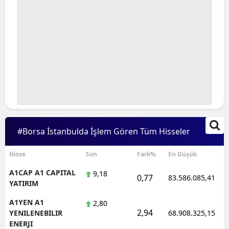
#Borsa İstanbulda İşlem Gören Tüm Hisseler
Hisse
Son
Fark%
En Düşük
A1CAP A1 CAPITAL
9,18
0,77
83.586.085,41
YATIRIM
A1YEN A1
2,80
2,94
YENILENEBILIR
68.908.325,15
ENERJI