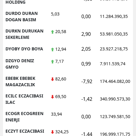
HOLDING
DURDO DURAN
5,03
0,00
11.284.390,35
DOGAN BASIM
DURKN DURUKAN
20,58
2,90
53.981.050,35
SEKERLEME
2,05
DYOBY DYO BOYA
23.927.218,75
12,94
DZGYO DENIZ
7,17
0,99
7.911.539,74
GMYO
EBEBK EBEBEK
82,60
-7,92
174.464.082,00
MAGAZACILIK
ECILC ECZACIBASI
69,50
-1,42
340.990.573,30
ILAC
ECOGR ECOGREEN
33,94
0,00
123.749.581,50
ENERJI
ECZYT ECZACIBASI
324,25
-1,44
196.999.171,75