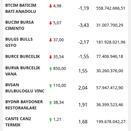
BTCIM BATICIM
4,98
-1,19
558.742.666,51
BATI ANADOLU
BUCIM BURSA
5,07
-3,43
31.007.700,29
CIMENTO
BULGS BULLS
37,00
-2,17
181.928.021,96
GSYO
-1,55
BURCE BURCELIK
77.406.946,18
35,54
BURVA BURCELIK
850,00
1,55
30.260.376,00
VANA
BVSAN
110,00
2,04
57.947.412,90
BULBULOGLU VINC
BYDNR BAYDONER
38,34
1,91
36.399.523,46
RESTORANLARI
CANTE CAN2
1,21
1,68
199.678.042,27
TERMIK