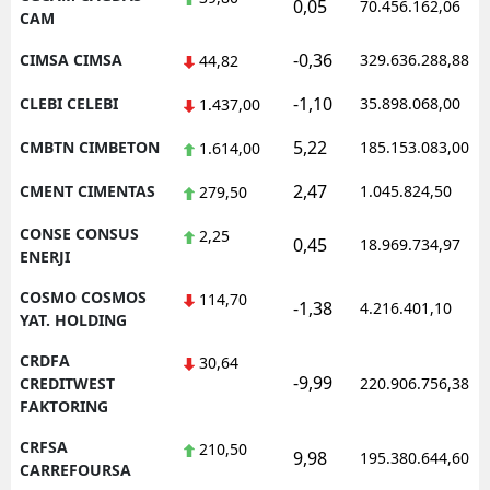
0,05
70.456.162,06
CAM
-0,36
CIMSA CIMSA
329.636.288,88
44,82
-1,10
CLEBI CELEBI
35.898.068,00
1.437,00
5,22
CMBTN CIMBETON
185.153.083,00
1.614,00
2,47
CMENT CIMENTAS
1.045.824,50
279,50
CONSE CONSUS
2,25
0,45
18.969.734,97
ENERJI
COSMO COSMOS
114,70
-1,38
4.216.401,10
YAT. HOLDING
CRDFA
30,64
-9,99
CREDITWEST
220.906.756,38
FAKTORING
CRFSA
210,50
9,98
195.380.644,60
CARREFOURSA