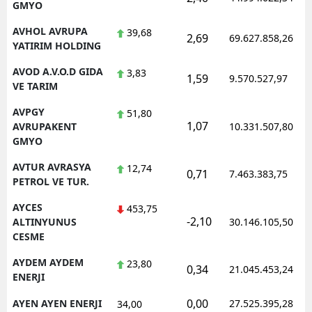
GMYO
AVHOL AVRUPA
39,68
2,69
69.627.858,26
YATIRIM HOLDING
AVOD A.V.O.D GIDA
3,83
1,59
9.570.527,97
VE TARIM
AVPGY
51,80
1,07
AVRUPAKENT
10.331.507,80
GMYO
AVTUR AVRASYA
12,74
0,71
7.463.383,75
PETROL VE TUR.
AYCES
453,75
-2,10
ALTINYUNUS
30.146.105,50
CESME
AYDEM AYDEM
23,80
0,34
21.045.453,24
ENERJI
0,00
AYEN AYEN ENERJI
27.525.395,28
34,00