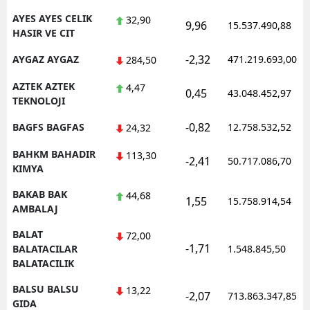
AYES AYES CELIK
32,90
9,96
15.537.490,88
HASIR VE CIT
-2,32
AYGAZ AYGAZ
471.219.693,00
284,50
AZTEK AZTEK
4,47
0,45
43.048.452,97
TEKNOLOJI
-0,82
BAGFS BAGFAS
12.758.532,52
24,32
BAHKM BAHADIR
113,30
-2,41
50.717.086,70
KIMYA
BAKAB BAK
44,68
1,55
15.758.914,54
AMBALAJ
BALAT
72,00
-1,71
BALATACILAR
1.548.845,50
BALATACILIK
BALSU BALSU
13,22
-2,07
713.863.347,85
GIDA