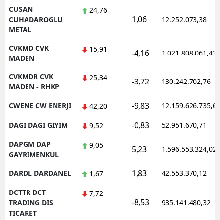
CUSAN
24,76
1,06
CUHADAROGLU
12.252.073,38
METAL
CVKMD CVK
15,91
-4,16
1.021.808.061,43
MADEN
CVKMDR CVK
25,34
-3,72
130.242.702,76
MADEN - RHKP
-9,83
CWENE CW ENERJI
12.159.626.735,6
42,20
-0,83
DAGI DAGI GIYIM
52.951.670,71
9,52
DAPGM DAP
9,05
5,23
1.596.553.324,02
GAYRIMENKUL
1,83
DARDL DARDANEL
42.553.370,12
1,67
DCTTR DCT
7,72
-8,53
TRADING DIS
935.141.480,32
TICARET