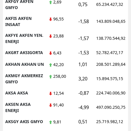
AKFGY AKFEN
2,69
0,75
65.234.427,32
GMYO
AKFIS AKFEN
96,55
-1,58
143.809.048,65
INSAAT
AKFYE AKFEN YEN.
23,88
-1,57
138.770.544,92
ENERJI
-1,53
AKGRT AKSIGORTA
52.782.472,17
6,43
1,01
AKHAN AKHAN UN
208.501.289,64
42,20
AKMGY AKMERKEZ
258,00
3,20
15.894.575,15
GMYO
-0,87
AKSA AKSA
224.740.006,90
12,54
AKSEN AKSA
91,40
-4,99
497.090.250,75
ENERJI
0,51
AKSGY AKIS GMYO
25.719.982,12
9,81