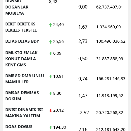
DGNMO
8,42
0,00
DOGANLAR
62.737.407,01
MOBILYA
DIRIT DIRITEKS
24,40
1,67
1.934.969,00
DIRILIS TEKSTIL
2,73
DITAS DITAS BDY
100.496.036,62
25,56
DMLKTG EMLAK
6,09
0,50
KONUT DAMLA
31.887.858,99
KENT GMS
DMRGD DMR UNLU
10,91
0,74
166.281.146,33
MAMULLER
DMSAS DEMISAS
8,30
1,47
11.913.199,52
DOKUM
DNISI DINAMIK ISI
20,12
-2,52
20.720.268,32
MAKINA YALITIM
DOAS DOGUS
194,30
2,16
212.181.643,20