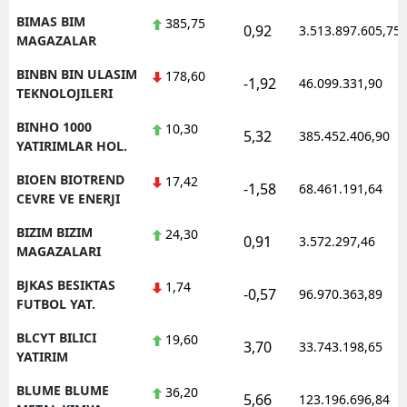
BIMAS BIM
385,75
0,92
3.513.897.605,75
MAGAZALAR
BINBN BIN ULASIM
178,60
-1,92
46.099.331,90
TEKNOLOJILERI
BINHO 1000
10,30
5,32
385.452.406,90
YATIRIMLAR HOL.
BIOEN BIOTREND
17,42
-1,58
68.461.191,64
CEVRE VE ENERJI
BIZIM BIZIM
24,30
0,91
3.572.297,46
MAGAZALARI
BJKAS BESIKTAS
1,74
-0,57
96.970.363,89
FUTBOL YAT.
BLCYT BILICI
19,60
3,70
33.743.198,65
YATIRIM
BLUME BLUME
36,20
5,66
123.196.696,84