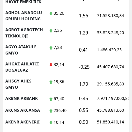
HAYAT EMEKLILIK
AGHOL ANADOLU
35,26
1,56
71.553.130,84
GRUBU HOLDING
AGROT AGROTECH
2,35
1,29
33.828.248,20
TEKNOLOJI
AGYO ATAKULE
7,33
0,41
1.486.420,23
GMYO
AHGAZ AHLATCI
32,14
-0,25
45.407.680,74
DOGALGAZ
AHSGY AHES
19,36
1,79
29.155.635,80
GMYO
0,45
AKBNK AKBANK
7.971.197.000,85
67,40
0,55
AKCNS AKCANSA
45.788.813,60
236,40
0,90
AKENR AKENERJI
51.859.410,14
10,14