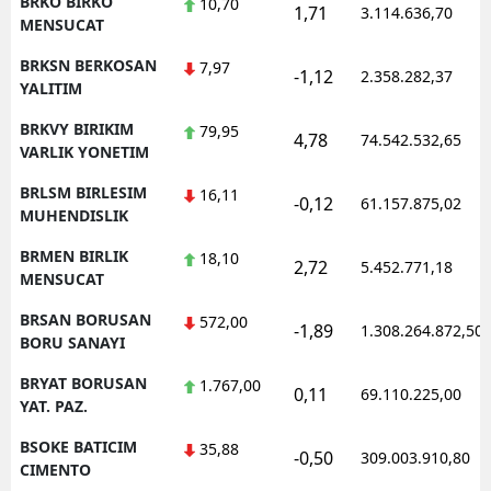
BRKO BIRKO
10,70
1,71
3.114.636,70
MENSUCAT
BRKSN BERKOSAN
7,97
-1,12
2.358.282,37
YALITIM
BRKVY BIRIKIM
79,95
4,78
74.542.532,65
VARLIK YONETIM
BRLSM BIRLESIM
16,11
-0,12
61.157.875,02
MUHENDISLIK
BRMEN BIRLIK
18,10
2,72
5.452.771,18
MENSUCAT
BRSAN BORUSAN
572,00
-1,89
1.308.264.872,50
BORU SANAYI
BRYAT BORUSAN
1.767,00
0,11
69.110.225,00
YAT. PAZ.
BSOKE BATICIM
35,88
-0,50
309.003.910,80
CIMENTO