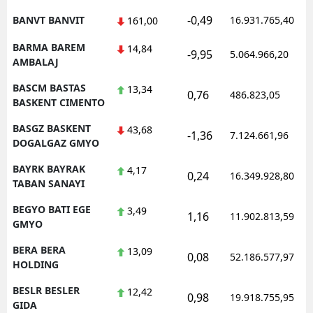
-0,49
BANVT BANVIT
16.931.765,40
161,00
BARMA BAREM
14,84
-9,95
5.064.966,20
AMBALAJ
BASCM BASTAS
13,34
0,76
486.823,05
BASKENT CIMENTO
BASGZ BASKENT
43,68
-1,36
7.124.661,96
DOGALGAZ GMYO
BAYRK BAYRAK
4,17
0,24
16.349.928,80
TABAN SANAYI
BEGYO BATI EGE
3,49
1,16
11.902.813,59
GMYO
BERA BERA
13,09
0,08
52.186.577,97
HOLDING
BESLR BESLER
12,42
0,98
19.918.755,95
GIDA