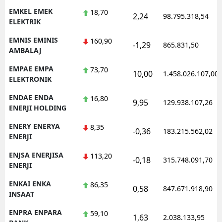
EMKEL EMEK
18,70
2,24
98.795.318,54
ELEKTRIK
EMNIS EMINIS
160,90
-1,29
865.831,50
AMBALAJ
EMPAE EMPA
73,70
10,00
1.458.026.107,00
ELEKTRONIK
ENDAE ENDA
16,80
9,95
129.938.107,26
ENERJI HOLDING
ENERY ENERYA
8,35
-0,36
183.215.562,02
ENERJI
ENJSA ENERJISA
113,20
-0,18
315.748.091,70
ENERJI
ENKAI ENKA
86,35
0,58
847.671.918,90
INSAAT
ENPRA ENPARA
59,10
1,63
2.038.133,95