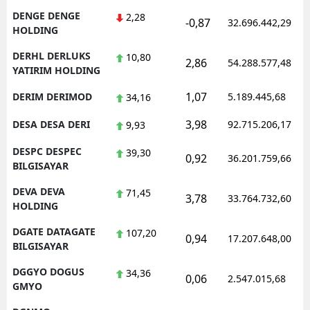
DENGE DENGE
2,28
-0,87
32.696.442,29
HOLDING
DERHL DERLUKS
10,80
2,86
54.288.577,48
YATIRIM HOLDING
1,07
DERIM DERIMOD
5.189.445,68
34,16
3,98
DESA DESA DERI
92.715.206,17
9,93
DESPC DESPEC
39,30
0,92
36.201.759,66
BILGISAYAR
DEVA DEVA
71,45
3,78
33.764.732,60
HOLDING
DGATE DATAGATE
107,20
0,94
17.207.648,00
BILGISAYAR
DGGYO DOGUS
34,36
0,06
2.547.015,68
GMYO