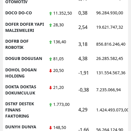
OTOMOTIV
0,38
DOCO DO-CO
96.284.930,00
11.352,50
DOFER DOFER YAPI
28,30
2,54
19.621.747,32
MALZEMELERI
DOFRB DOF
136,40
3,18
856.816.246,40
ROBOTIK
4,38
DOGUB DOGUSAN
26.285.582,45
81,05
DOHOL DOGAN
20,50
-1,91
131.554.567,36
HOLDING
DOKTA DOKTAS
21,20
-0,38
7.235.066,94
DOKUMCULUK
DSTKF DESTEK
1.773,00
4,29
FINANS
1.424.493.073,00
FAKTORING
DUNYH DUNYA
148,50
-1,66
56.264.124,90