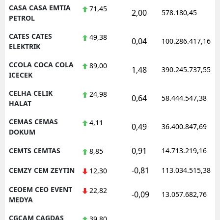
CASA CASA EMTIA
71,45
2,00
578.180,45
PETROL
CATES CATES
49,38
0,04
100.286.417,16
ELEKTRIK
CCOLA COCA COLA
89,00
1,48
390.245.737,55
ICECEK
CELHA CELIK
24,98
0,64
58.444.547,38
HALAT
CEMAS CEMAS
4,11
0,49
36.400.847,69
DOKUM
0,91
CEMTS CEMTAS
14.713.219,16
8,85
-0,81
CEMZY CEM ZEYTIN
113.034.515,38
12,30
CEOEM CEO EVENT
22,82
-0,09
13.057.682,76
MEDYA
CGCAM CAGDAS
39,80