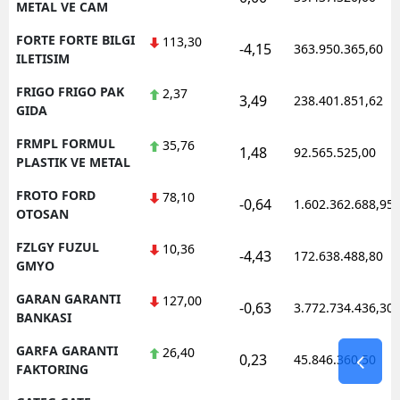
METAL VE CAM
FORTE FORTE BILGI
113,30
-4,15
363.950.365,60
ILETISIM
FRIGO FRIGO PAK
2,37
3,49
238.401.851,62
GIDA
FRMPL FORMUL
35,76
1,48
92.565.525,00
PLASTIK VE METAL
FROTO FORD
78,10
-0,64
1.602.362.688,95
OTOSAN
FZLGY FUZUL
10,36
-4,43
172.638.488,80
GMYO
GARAN GARANTI
127,00
-0,63
3.772.734.436,30
BANKASI
GARFA GARANTI
26,40
0,23
45.846.360,50
FAKTORING