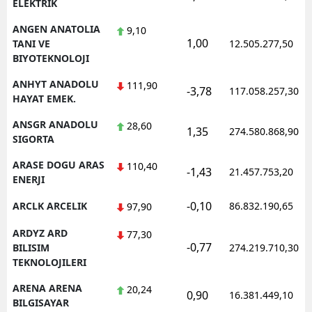
ELEKTRIK
ANGEN ANATOLIA
9,10
1,00
TANI VE
12.505.277,50
BIYOTEKNOLOJI
ANHYT ANADOLU
111,90
-3,78
117.058.257,30
HAYAT EMEK.
ANSGR ANADOLU
28,60
1,35
274.580.868,90
SIGORTA
ARASE DOGU ARAS
110,40
-1,43
21.457.753,20
ENERJI
-0,10
ARCLK ARCELIK
86.832.190,65
97,90
ARDYZ ARD
77,30
-0,77
BILISIM
274.219.710,30
TEKNOLOJILERI
ARENA ARENA
20,24
0,90
16.381.449,10
BILGISAYAR