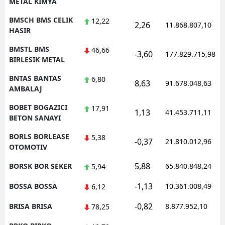
METAL KIMYA
BMSCH BMS CELIK
12,22
2,26
11.868.807,10
HASIR
BMSTL BMS
46,66
-3,60
177.829.715,98
BIRLESIK METAL
BNTAS BANTAS
6,80
8,63
91.678.048,63
AMBALAJ
BOBET BOGAZICI
17,91
1,13
41.453.711,11
BETON SANAYI
BORLS BORLEASE
5,38
-0,37
21.810.012,96
OTOMOTIV
5,88
BORSK BOR SEKER
65.840.848,24
5,94
-1,13
BOSSA BOSSA
10.361.008,49
6,12
-0,82
BRISA BRISA
8.877.952,10
78,25