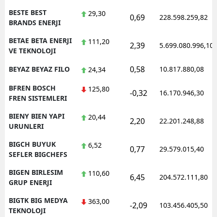
BESTE BEST
29,30
0,69
228.598.259,82
BRANDS ENERJI
BETAE BETA ENERJI
111,20
2,39
5.699.080.996,10
VE TEKNOLOJI
0,58
BEYAZ BEYAZ FILO
10.817.880,08
24,34
BFREN BOSCH
125,80
-0,32
16.170.946,30
FREN SISTEMLERI
BIENY BIEN YAPI
20,44
2,20
22.201.248,88
URUNLERI
BIGCH BUYUK
6,52
0,77
29.579.015,40
SEFLER BIGCHEFS
BIGEN BIRLESIM
110,60
6,45
204.572.111,80
GRUP ENERJI
BIGTK BIG MEDYA
363,00
-2,09
103.456.405,50
TEKNOLOJI