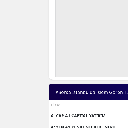
#Borsa İstanbulda İşlem Gören T
Hisse
A1CAP A1 CAPITAL YATIRIM
A1YEN A1 YENILENEBILIR ENERJI