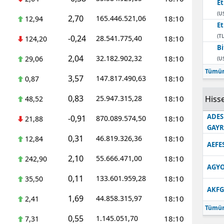
E
(U
2,70
165.446.521,06
18:10
12,94
E
(TL
-0,24
28.541.775,40
18:10
124,20
Bi
2,04
32.182.902,32
18:10
29,06
(U
Tümün
3,57
147.817.490,63
18:10
0,87
0,83
25.947.315,28
18:10
Hisse
48,52
ADES
-0,91
870.089.574,50
18:10
21,88
GAY
0,31
46.819.326,36
18:10
12,84
AEFE
2,10
55.666.471,00
18:10
242,90
AGYO
0,11
133.601.959,28
18:10
35,50
AKFG
1,69
44.858.315,97
18:10
2,41
Tümün
0,55
1.145.051,70
18:10
7,31