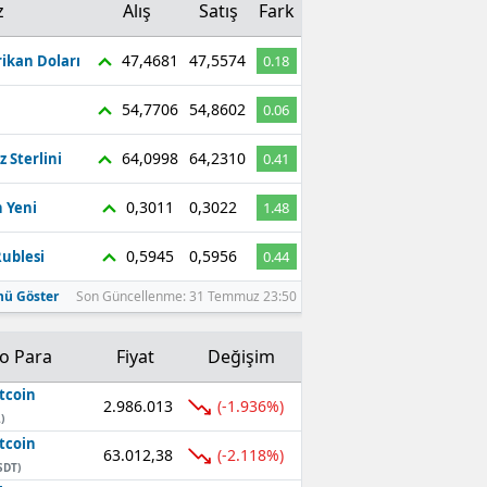
z
Alış
Satış
Fark
47,4681
47,5574
ikan Doları
0.18
54,7706
54,8602
0.06
64,0998
64,2310
z Sterlini
0.41
0,3011
0,3022
 Yeni
1.48
0,5945
0,5956
ublesi
0.44
ü Göster
Son Güncellenme: 31 Temmuz 23:50
to Para
Fiyat
Değişim
tcoin
2.986.013
(-1.936%)
)
tcoin
63.012,38
(-2.118%)
SDT)