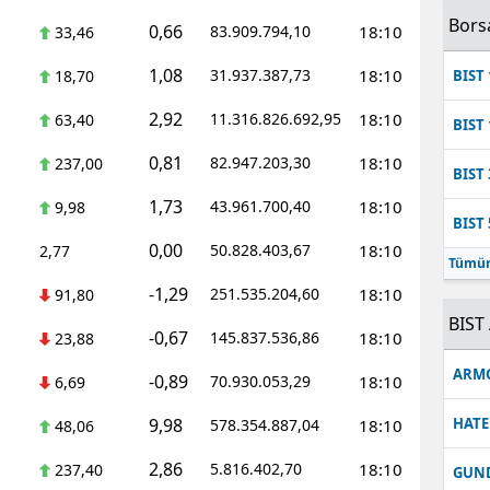
Bors
0,66
83.909.794,10
18:10
33,46
1,08
31.937.387,73
18:10
18,70
BIST 
2,92
11.316.826.692,95
18:10
63,40
BIST 
0,81
82.947.203,30
18:10
237,00
BIST 
1,73
43.961.700,40
18:10
9,98
BIST 
0,00
50.828.403,67
18:10
2,77
Tümün
-1,29
251.535.204,60
18:10
91,80
BIST 
-0,67
145.837.536,86
18:10
23,88
ARM
-0,89
70.930.053,29
18:10
6,69
9,98
HATE
578.354.887,04
18:10
48,06
2,86
5.816.402,70
18:10
237,40
GUN