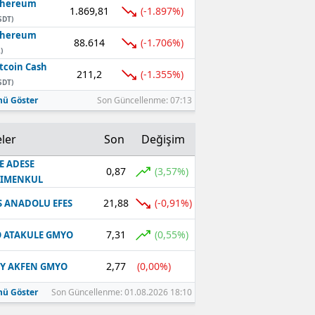
thereum
1.869,81
(-1.897%)
SDT)
thereum
88.614
(-1.706%)
)
tcoin Cash
211,2
(-1.355%)
SDT)
ü Göster
Son Güncellenme: 07:13
ler
Son
Değişim
E ADESE
0,87
(3,57%)
RIMENKUL
21,88
(-0,91%)
S ANADOLU EFES
7,31
(0,55%)
 ATAKULE GMYO
2,77
(0,00%)
Y AKFEN GMYO
ü Göster
Son Güncellenme: 01.08.2026 18:10