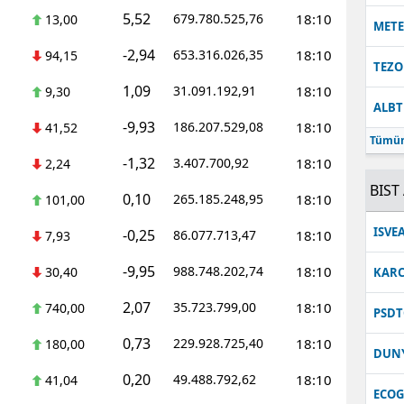
5,52
679.780.525,76
18:10
13,00
MET
-2,94
653.316.026,35
18:10
94,15
TEZO
1,09
31.091.192,91
18:10
9,30
ALB
-9,93
186.207.529,08
18:10
41,52
Tümün
-1,32
3.407.700,92
18:10
2,24
BIST 
0,10
265.185.248,95
18:10
101,00
ISVE
-0,25
86.077.713,47
18:10
7,93
-9,95
988.748.202,74
18:10
30,40
KARC
2,07
35.723.799,00
18:10
740,00
PSDT
0,73
229.928.725,40
18:10
180,00
DUN
0,20
49.488.792,62
18:10
41,04
ECO