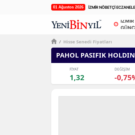
01 Ağustos 2026
İZMİR NÖBETÇİ ECZANEL
İZMİR
GÜNC
/
Hisse Senedi Fiyatları
PAHOL PASIFIK HOLDI
FİYAT
DEĞİŞİM
1,32
-0,75