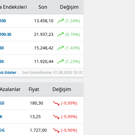
a Endeksleri
Son
Değişim
13.458,10
(1.24%)
100
21.937,23
(0.76%)
100-30
15.248,42
(1.43%)
30
11.920,44
(1.23%)
50
ü Göster
Son Güncellenme: 01.08.2026 18:10
Azalanlar
Fiyat
Değişim
180,30
(-9,99%)
GD
13,25
(-9,99%)
K
1.727,00
(-9,96%)
DG