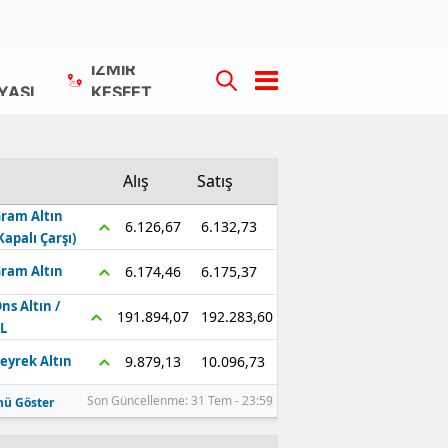
İZMİR
YASI
KEŞFET
Alış
Satış
ram Altın
6.132,73
6.126,67
Kapalı Çarşı)
6.175,37
6.174,46
ram Altın
ns Altın /
192.283,60
191.894,07
L
10.096,73
9.879,13
eyrek Altın
Son Güncellenme: 31 Tem - 23:59
ü Göster