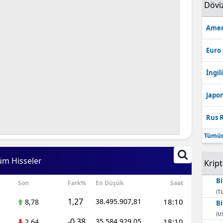
Dövi
Amer
Euro
İngili
Japon
Rus R
Tümün
üm Hisseler
Krip
Bi
Son
Fark%
En Düşük
Saat
(TL
1,27
38.495.907,81
18:10
8,78
Bi
(U
-0,38
35.584.929,05
18:10
2,64