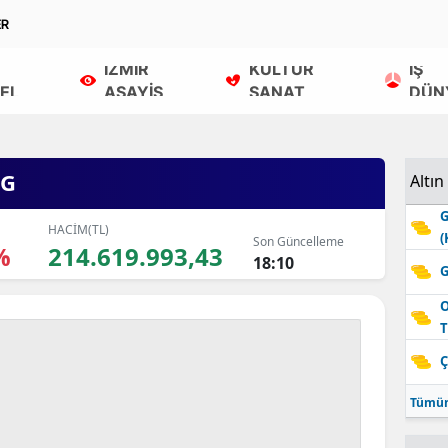
ER
İZMİR
KÜLTÜR
İŞ
EL
ASAYİŞ
SANAT
DÜN
NG
Altın
G
HACİM(TL)
(
Son Güncelleme
%
214.619.993,43
18:10
G
O
T
Ç
Tümün