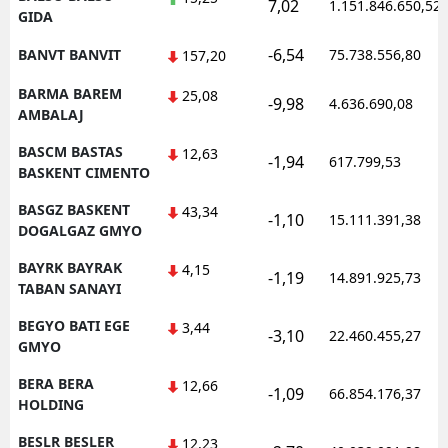
7,02
1.151.846.650,52
GIDA
-6,54
BANVT BANVIT
75.738.556,80
157,20
BARMA BAREM
25,08
-9,98
4.636.690,08
AMBALAJ
BASCM BASTAS
12,63
-1,94
617.799,53
BASKENT CIMENTO
BASGZ BASKENT
43,34
-1,10
15.111.391,38
DOGALGAZ GMYO
BAYRK BAYRAK
4,15
-1,19
14.891.925,73
TABAN SANAYI
BEGYO BATI EGE
3,44
-3,10
22.460.455,27
GMYO
BERA BERA
12,66
-1,09
66.854.176,37
HOLDING
BESLR BESLER
12,23