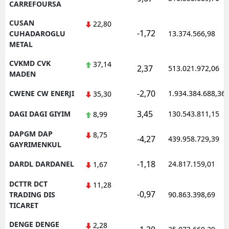
CARREFOURSA
CUSAN
22,80
-1,72
CUHADAROGLU
13.374.566,98
METAL
CVKMD CVK
37,14
2,37
513.021.972,06
MADEN
-2,70
CWENE CW ENERJI
1.934.384.688,36
35,30
3,45
DAGI DAGI GIYIM
130.543.811,15
8,99
DAPGM DAP
8,75
-4,27
439.958.729,39
GAYRIMENKUL
-1,18
DARDL DARDANEL
24.817.159,01
1,67
DCTTR DCT
11,28
-0,97
TRADING DIS
90.863.398,69
TICARET
DENGE DENGE
2,28