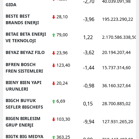
-2,70
40.039.091,98
GIDA
BESTE BEST
28,10
-3,96
195.223.290,22
BRANDS ENERJI
BETAE BETA ENERJI
79,00
1,22
2.170.586.338,50
VE TEKNOLOJI
-3,62
BEYAZ BEYAZ FILO
20.194.207,44
23,96
BFREN BOSCH
123,40
-1,44
15.737.314,60
FREN SISTEMLERI
BIENY BIEN YAPI
20,24
-0,98
36.160.327,64
URUNLERI
BIGCH BUYUK
6,69
0,15
28.700.885,02
SEFLER BIGCHEFS
BIGEN BIRLESIM
103,30
-9,94
127.931.265,20
GRUP ENERJI
BIGTK BIG MEDYA
363,25