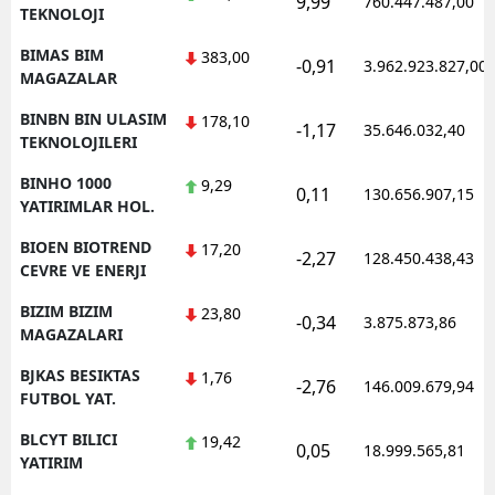
9,99
760.447.487,00
TEKNOLOJI
BIMAS BIM
383,00
-0,91
3.962.923.827,00
MAGAZALAR
BINBN BIN ULASIM
178,10
-1,17
35.646.032,40
TEKNOLOJILERI
BINHO 1000
9,29
0,11
130.656.907,15
YATIRIMLAR HOL.
BIOEN BIOTREND
17,20
-2,27
128.450.438,43
CEVRE VE ENERJI
BIZIM BIZIM
23,80
-0,34
3.875.873,86
MAGAZALARI
BJKAS BESIKTAS
1,76
-2,76
146.009.679,94
FUTBOL YAT.
BLCYT BILICI
19,42
0,05
18.999.565,81
YATIRIM