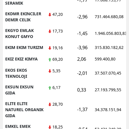
-1,77
SERAMIK
EKDMR EKINCILER
47,20
-2,96
731.464.680,08
DEMIR CELIK
EKGYO EMLAK
17,73
-1,45
1.946.056.803,83
KONUT GMYO
-3,96
EKIM EKIM TURIZM
315.830.182,62
19,16
2,06
EKIZ EKIZ KIMYA
599.400,80
69,20
EKOS EKOS
5,35
-2,01
37.507.070,45
TEKNOLOJI
EKSUN EKSUN
6,17
0,33
27.193.799,55
GIDA
ELITE ELITE
28,70
-1,37
NATUREL ORGANIK
34.378.151,94
GIDA
EMKEL EMEK
18,25