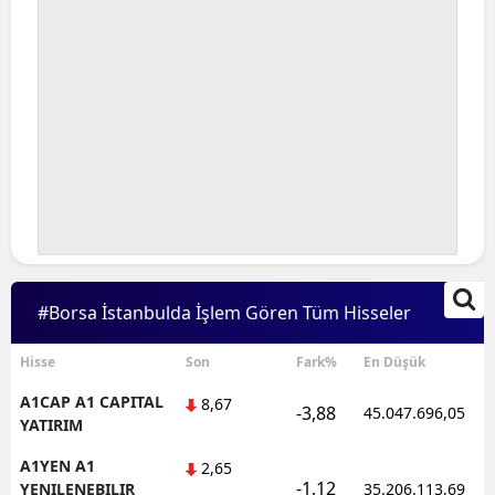
#Borsa İstanbulda İşlem Gören Tüm Hisseler
Hisse
Son
Fark%
En Düşük
A1CAP A1 CAPITAL
8,67
-3,88
45.047.696,05
YATIRIM
A1YEN A1
2,65
-1,12
YENILENEBILIR
35.206.113,69