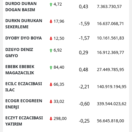
DURDO DURAN
4,72
0,43
7.363.730,57
DOGAN BASIM
DURKN DURUKAN
17,96
-1,59
16.637.068,71
SEKERLEME
-1,57
DYOBY DYO BOYA
10.161.561,83
12,50
DZGYO DENIZ
6,92
0,29
16.912.369,77
GMYO
EBEBK EBEBEK
84,40
0,48
27.449.785,95
MAGAZACILIK
ECILC ECZACIBASI
66,35
-2,21
140.919.194,95
ILAC
ECOGR ECOGREEN
33,02
-0,60
339.544.023,62
ENERJI
ECZYT ECZACIBASI
298,00
-0,25
56.645.818,00
YATIRIM