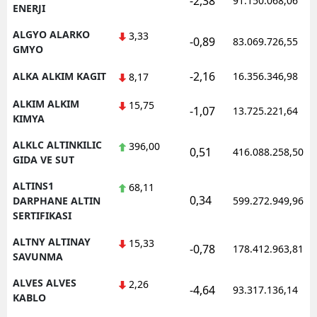
-2,38
91.150.068,06
ENERJI
ALGYO ALARKO
3,33
-0,89
83.069.726,55
GMYO
-2,16
ALKA ALKIM KAGIT
16.356.346,98
8,17
ALKIM ALKIM
15,75
-1,07
13.725.221,64
KIMYA
ALKLC ALTINKILIC
396,00
0,51
416.088.258,50
GIDA VE SUT
ALTINS1
68,11
0,34
DARPHANE ALTIN
599.272.949,96
SERTIFIKASI
ALTNY ALTINAY
15,33
-0,78
178.412.963,81
SAVUNMA
ALVES ALVES
2,26
-4,64
93.317.136,14
KABLO