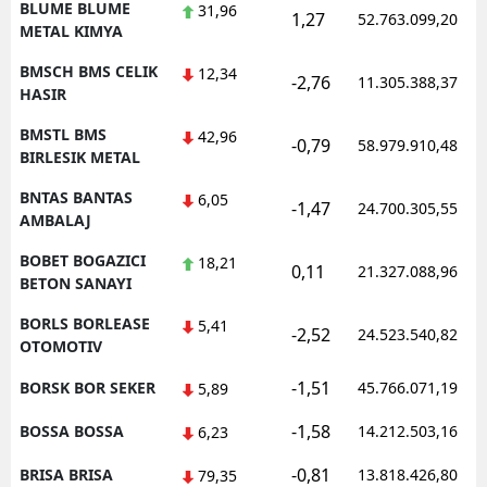
BLUME BLUME
31,96
1,27
52.763.099,20
METAL KIMYA
BMSCH BMS CELIK
12,34
-2,76
11.305.388,37
HASIR
BMSTL BMS
42,96
-0,79
58.979.910,48
BIRLESIK METAL
BNTAS BANTAS
6,05
-1,47
24.700.305,55
AMBALAJ
BOBET BOGAZICI
18,21
0,11
21.327.088,96
BETON SANAYI
BORLS BORLEASE
5,41
-2,52
24.523.540,82
OTOMOTIV
-1,51
BORSK BOR SEKER
45.766.071,19
5,89
-1,58
BOSSA BOSSA
14.212.503,16
6,23
-0,81
BRISA BRISA
13.818.426,80
79,35