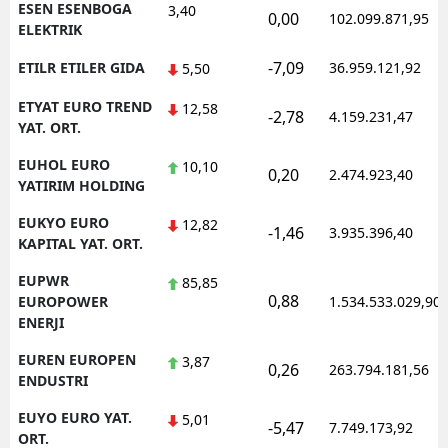
ESEN ESENBOGA
3,40
0,00
102.099.871,95
ELEKTRIK
-7,09
ETILR ETILER GIDA
36.959.121,92
5,50
ETYAT EURO TREND
12,58
-2,78
4.159.231,47
YAT. ORT.
EUHOL EURO
10,10
0,20
2.474.923,40
YATIRIM HOLDING
EUKYO EURO
12,82
-1,46
3.935.396,40
KAPITAL YAT. ORT.
EUPWR
85,85
0,88
EUROPOWER
1.534.533.029,90
ENERJI
EUREN EUROPEN
3,87
0,26
263.794.181,56
ENDUSTRI
EUYO EURO YAT.
5,01
-5,47
7.749.173,92
ORT.