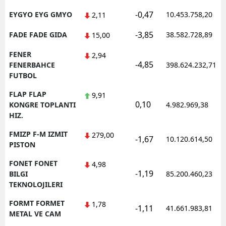
-0,47
EYGYO EYG GMYO
10.453.758,20
2,11
-3,85
FADE FADE GIDA
38.582.728,89
15,00
FENER
2,94
-4,85
FENERBAHCE
398.624.232,71
FUTBOL
FLAP FLAP
9,91
0,10
KONGRE TOPLANTI
4.982.969,38
HIZ.
FMIZP F-M IZMIT
279,00
-1,67
10.120.614,50
PISTON
FONET FONET
4,98
-1,19
BILGI
85.200.460,23
TEKNOLOJILERI
FORMT FORMET
1,78
-1,11
41.661.983,81
METAL VE CAM