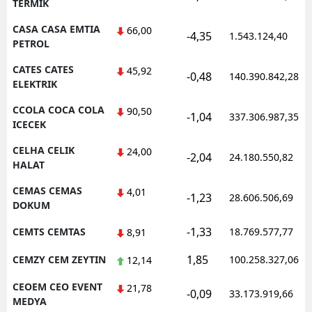
TERMIK
CASA CASA EMTIA
66,00
-4,35
1.543.124,40
PETROL
CATES CATES
45,92
-0,48
140.390.842,28
ELEKTRIK
CCOLA COCA COLA
90,50
-1,04
337.306.987,35
ICECEK
CELHA CELIK
24,00
-2,04
24.180.550,82
HALAT
CEMAS CEMAS
4,01
-1,23
28.606.506,69
DOKUM
-1,33
CEMTS CEMTAS
18.769.577,77
8,91
1,85
CEMZY CEM ZEYTIN
100.258.327,06
12,14
CEOEM CEO EVENT
21,78
-0,09
33.173.919,66
MEDYA