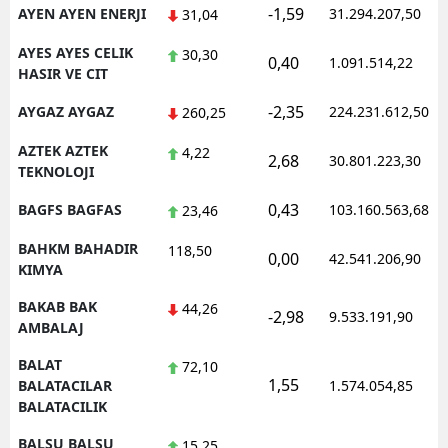
-1,59
AYEN AYEN ENERJI
31.294.207,50
31,04
AYES AYES CELIK
30,30
0,40
1.091.514,22
HASIR VE CIT
-2,35
AYGAZ AYGAZ
224.231.612,50
260,25
AZTEK AZTEK
4,22
2,68
30.801.223,30
TEKNOLOJI
0,43
BAGFS BAGFAS
103.160.563,68
23,46
BAHKM BAHADIR
118,50
0,00
42.541.206,90
KIMYA
BAKAB BAK
44,26
-2,98
9.533.191,90
AMBALAJ
BALAT
72,10
1,55
BALATACILAR
1.574.054,85
BALATACILIK
BALSU BALSU
15,25