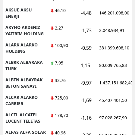
AKSUE AKSU
46,10
-4,48
146.201.098,00
ENERJI
AKYHO AKDENIZ
2,27
-1,73
2.048.934,91
YATIRIM HOLDING
ALARK ALARKO
100,90
-0,59
381.399.608,10
HOLDING
ALBRK ALBARAKA
7,95
1,15
80.009.765,83
TURK
ALBTN ALBAYRAK
33,76
-9,97
1.437.151.682,40
BETON SANAYI
ALCAR ALARKO
725,00
-1,69
45.407.401,50
CARRIER
ALCTL ALCATEL
178,70
-1,16
97.028.267,90
LUCENT TELETAS
ALFAS ALFA SOLAR
40,96