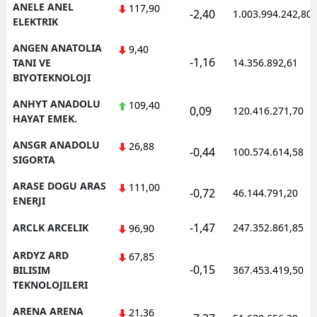
ANELE ANEL
117,90
-2,40
1.003.994.242,80
ELEKTRIK
ANGEN ANATOLIA
9,40
-1,16
TANI VE
14.356.892,61
BIYOTEKNOLOJI
ANHYT ANADOLU
109,40
0,09
120.416.271,70
HAYAT EMEK.
ANSGR ANADOLU
26,88
-0,44
100.574.614,58
SIGORTA
ARASE DOGU ARAS
111,00
-0,72
46.144.791,20
ENERJI
-1,47
ARCLK ARCELIK
247.352.861,85
96,90
ARDYZ ARD
67,85
-0,15
BILISIM
367.453.419,50
TEKNOLOJILERI
ARENA ARENA
21,36