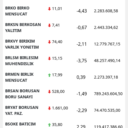
BRKO BIRKO
11,01
-4,43
2.283.608,58
MENSUCAT
BRKSN BERKOSAN
7,41
-0,67
2.443.334,62
YALITIM
BRKVY BIRIKIM
74,40
-2,11
12.779.767,15
VARLIK YONETIM
BRLSM BIRLESIM
15,15
-3,75
48.257.490,14
MUHENDISLIK
BRMEN BIRLIK
17,99
0,39
2.273.397,18
MENSUCAT
BRSAN BORUSAN
528,00
-1,49
789.243.604,50
BORU SANAYI
BRYAT BORUSAN
1.661,00
-2,29
74.470.535,00
YAT. PAZ.
BSOKE BATICIM
35,80
2,29
119.417.386,60