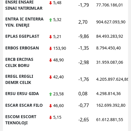
ENSRI ENSARI
5,48
-1,79
77.706.186,01
SINAI YATIRIMLAR
ENTRA IC ENTERRA
5,32
2,70
904.627.093,90
YEN. ENERJI
-9,86
EPLAS EGEPLAST
84.493.283,92
5,21
-1,35
ERBOS ERBOSAN
8.794.450,40
153,90
ERCB ERCIYAS
48,90
-2,98
31.959.087,06
CELIK BORU
EREGL EREGLI
42,40
-1,76
4.205.897.624,86
DEMIR CELIK
0,08
ERSU ERSU GIDA
4.298.814,36
23,58
-0,77
ESCAR ESCAR FILO
162.699.392,80
46,60
ESCOM ESCORT
5,15
-2,65
61.612.881,55
TEKNOLOJI