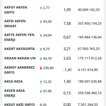
AKFGY AKFEN
2,77
1,09
40.069.162,33
GMYO
AKFIS AKFEN
93,00
7,58
337.450.154,25
INSAAT
AKFYE AKFEN YEN.
24,04
0,67
165.464.136,04
ENERJI
3,21
AKGRT AKSIGORTA
67.950.765,25
6,75
2,63
AKHAN AKHAN UN
175.117.612,28
43,70
AKMGY AKMERKEZ
230,80
-1,41
4.151.914,90
GMYO
1,40
AKSA AKSA
186.007.026,88
12,32
AKSEN AKSA
97,00
0,15
559.538.360,10
ENERJI
0,00
AKSGY AKIS GMYO
7.501.264,33
9,20