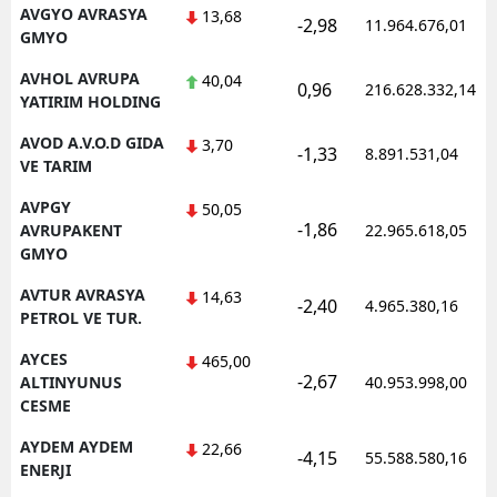
AVGYO AVRASYA
13,68
-2,98
11.964.676,01
GMYO
AVHOL AVRUPA
40,04
0,96
216.628.332,14
YATIRIM HOLDING
AVOD A.V.O.D GIDA
3,70
-1,33
8.891.531,04
VE TARIM
AVPGY
50,05
-1,86
AVRUPAKENT
22.965.618,05
GMYO
AVTUR AVRASYA
14,63
-2,40
4.965.380,16
PETROL VE TUR.
AYCES
465,00
-2,67
ALTINYUNUS
40.953.998,00
CESME
AYDEM AYDEM
22,66
-4,15
55.588.580,16
ENERJI