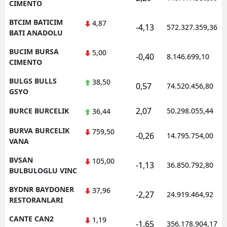
CIMENTO
BTCIM BATICIM
4,87
-4,13
572.327.359,36
BATI ANADOLU
BUCIM BURSA
5,00
-0,40
8.146.699,10
CIMENTO
BULGS BULLS
38,50
0,57
74.520.456,80
GSYO
2,07
BURCE BURCELIK
50.298.055,44
36,44
BURVA BURCELIK
759,50
-0,26
14.795.754,00
VANA
BVSAN
105,00
-1,13
36.850.792,80
BULBULOGLU VINC
BYDNR BAYDONER
37,96
-2,27
24.919.464,92
RESTORANLARI
CANTE CAN2
1,19
-1,65
356.178.904,17