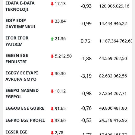
EDATA E-DATA
17,13
-0,93
120.906.029,16
TEKNOLOJI
EDIP EDIP
33,84
-0,99
14.444.946,22
GAYRIMENKUL
EFOR EFOR
21,36
0,75
1.187.364.762,60
YATIRIM
EGEEN EGE
5.212,50
-1,88
44.559.262,50
ENDUSTRI
EGEGY EGEYAPI
30,30
-3,19
82.632.062,56
AVRUPA GMYO
EGEPO NASMED
18,12
-0,98
27.254.267,71
EGEPOL
-0,76
EGGUB EGE GUBRE
49.806.481,80
91,65
-0,53
EGPRO EGE PROFIL
24.318.416,96
33,60
EGSER EGE
2,78
17.608.155,77