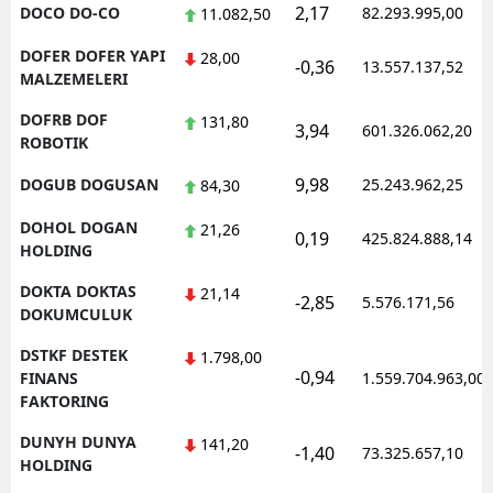
2,17
DOCO DO-CO
82.293.995,00
11.082,50
DOFER DOFER YAPI
28,00
-0,36
13.557.137,52
MALZEMELERI
DOFRB DOF
131,80
3,94
601.326.062,20
ROBOTIK
9,98
DOGUB DOGUSAN
25.243.962,25
84,30
DOHOL DOGAN
21,26
0,19
425.824.888,14
HOLDING
DOKTA DOKTAS
21,14
-2,85
5.576.171,56
DOKUMCULUK
DSTKF DESTEK
1.798,00
-0,94
FINANS
1.559.704.963,00
FAKTORING
DUNYH DUNYA
141,20
-1,40
73.325.657,10
HOLDING