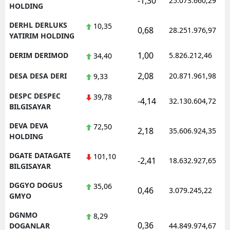
-1,30
25.073.660,29
HOLDING
DERHL DERLUKS
10,35
0,68
28.251.976,97
YATIRIM HOLDING
1,00
DERIM DERIMOD
5.826.212,46
34,40
2,08
DESA DESA DERI
20.871.961,98
9,33
DESPC DESPEC
39,78
-4,14
32.130.604,72
BILGISAYAR
DEVA DEVA
72,50
2,18
35.606.924,35
HOLDING
DGATE DATAGATE
101,10
-2,41
18.632.927,65
BILGISAYAR
DGGYO DOGUS
35,06
0,46
3.079.245,22
GMYO
DGNMO
8,29
0,36
DOGANLAR
44.849.974,67