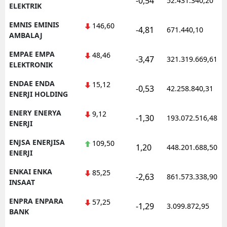
-0,54
52.431.340,20
ELEKTRIK
EMNIS EMINIS
146,60
-4,81
671.440,10
AMBALAJ
EMPAE EMPA
48,46
-3,47
321.319.669,61
ELEKTRONIK
ENDAE ENDA
15,12
-0,53
42.258.840,31
ENERJI HOLDING
ENERY ENERYA
9,12
-1,30
193.072.516,48
ENERJI
ENJSA ENERJISA
109,50
1,20
448.201.688,50
ENERJI
ENKAI ENKA
85,25
-2,63
861.573.338,90
INSAAT
ENPRA ENPARA
57,25
-1,29
3.099.872,95
BANK