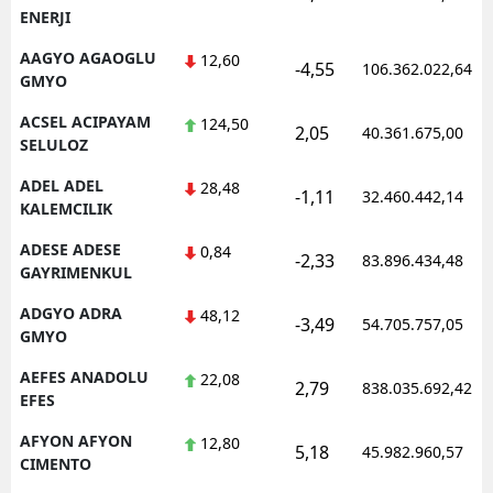
ENERJI
AAGYO AGAOGLU
12,60
-4,55
106.362.022,64
GMYO
ACSEL ACIPAYAM
124,50
2,05
40.361.675,00
SELULOZ
ADEL ADEL
28,48
-1,11
32.460.442,14
KALEMCILIK
ADESE ADESE
0,84
-2,33
83.896.434,48
GAYRIMENKUL
ADGYO ADRA
48,12
-3,49
54.705.757,05
GMYO
AEFES ANADOLU
22,08
2,79
838.035.692,42
EFES
AFYON AFYON
12,80
5,18
45.982.960,57
CIMENTO