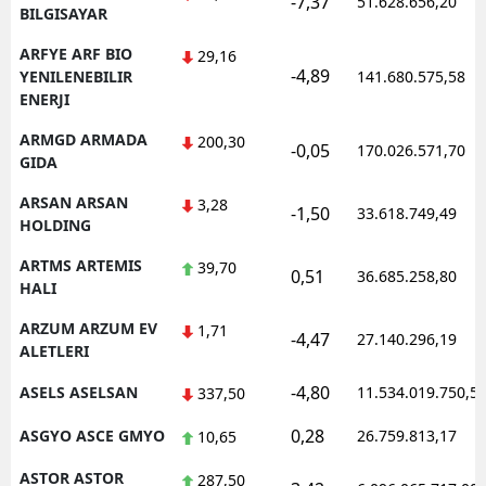
-7,37
51.628.656,20
BILGISAYAR
ARFYE ARF BIO
29,16
-4,89
YENILENEBILIR
141.680.575,58
ENERJI
ARMGD ARMADA
200,30
-0,05
170.026.571,70
GIDA
ARSAN ARSAN
3,28
-1,50
33.618.749,49
HOLDING
ARTMS ARTEMIS
39,70
0,51
36.685.258,80
HALI
ARZUM ARZUM EV
1,71
-4,47
27.140.296,19
ALETLERI
-4,80
ASELS ASELSAN
11.534.019.750,5
337,50
0,28
ASGYO ASCE GMYO
26.759.813,17
10,65
ASTOR ASTOR
287,50