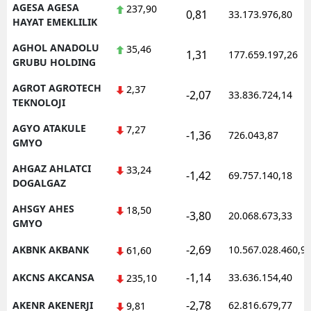
AGESA AGESA
237,90
0,81
33.173.976,80
HAYAT EMEKLILIK
AGHOL ANADOLU
35,46
1,31
177.659.197,26
GRUBU HOLDING
AGROT AGROTECH
2,37
-2,07
33.836.724,14
TEKNOLOJI
AGYO ATAKULE
7,27
-1,36
726.043,87
GMYO
AHGAZ AHLATCI
33,24
-1,42
69.757.140,18
DOGALGAZ
AHSGY AHES
18,50
-3,80
20.068.673,33
GMYO
-2,69
AKBNK AKBANK
10.567.028.460,9
61,60
-1,14
AKCNS AKCANSA
33.636.154,40
235,10
-2,78
AKENR AKENERJI
62.816.679,77
9,81