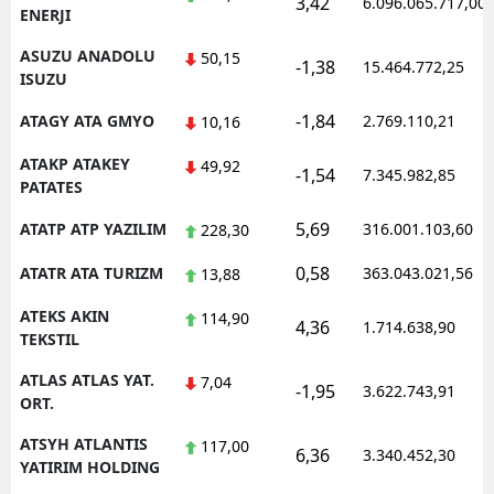
3,42
6.096.065.717,00
ENERJI
ASUZU ANADOLU
50,15
-1,38
15.464.772,25
ISUZU
-1,84
ATAGY ATA GMYO
2.769.110,21
10,16
ATAKP ATAKEY
49,92
-1,54
7.345.982,85
PATATES
5,69
ATATP ATP YAZILIM
316.001.103,60
228,30
0,58
ATATR ATA TURIZM
363.043.021,56
13,88
ATEKS AKIN
114,90
4,36
1.714.638,90
TEKSTIL
ATLAS ATLAS YAT.
7,04
-1,95
3.622.743,91
ORT.
ATSYH ATLANTIS
117,00
6,36
3.340.452,30
YATIRIM HOLDING