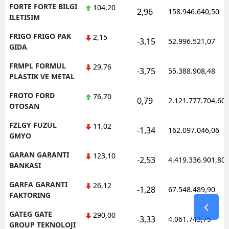
FORTE FORTE BILGI
104,20
2,96
158.946.640,50
ILETISIM
FRIGO FRIGO PAK
2,15
-3,15
52.996.521,07
GIDA
FRMPL FORMUL
29,76
-3,75
55.388.908,48
PLASTIK VE METAL
FROTO FORD
76,70
0,79
2.121.777.704,60
OTOSAN
FZLGY FUZUL
11,02
-1,34
162.097.046,06
GMYO
GARAN GARANTI
123,10
-2,53
4.419.336.901,80
BANKASI
GARFA GARANTI
26,12
-1,28
67.548.489,90
FAKTORING
GATEG GATE
290,00
-3,33
4.061.743,75
GROUP TEKNOLOJI