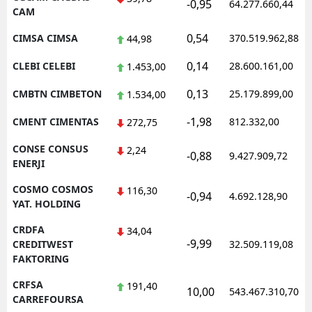
-0,95
64.277.660,44
CAM
0,54
CIMSA CIMSA
370.519.962,88
44,98
0,14
CLEBI CELEBI
28.600.161,00
1.453,00
0,13
CMBTN CIMBETON
25.179.899,00
1.534,00
-1,98
CMENT CIMENTAS
812.332,00
272,75
CONSE CONSUS
2,24
-0,88
9.427.909,72
ENERJI
COSMO COSMOS
116,30
-0,94
4.692.128,90
YAT. HOLDING
CRDFA
34,04
-9,99
CREDITWEST
32.509.119,08
FAKTORING
CRFSA
191,40
10,00
543.467.310,70
CARREFOURSA