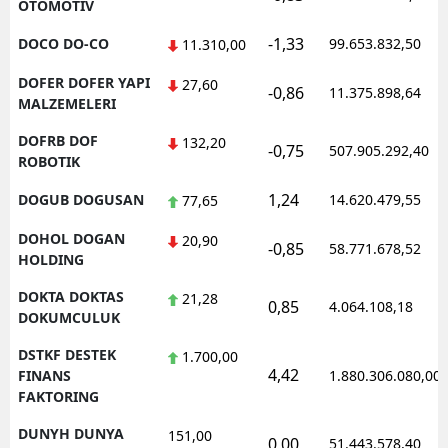
OTOMOTIV
-1,33
DOCO DO-CO
99.653.832,50
11.310,00
DOFER DOFER YAPI
27,60
-0,86
11.375.898,64
MALZEMELERI
DOFRB DOF
132,20
-0,75
507.905.292,40
ROBOTIK
1,24
DOGUB DOGUSAN
14.620.479,55
77,65
DOHOL DOGAN
20,90
-0,85
58.771.678,52
HOLDING
DOKTA DOKTAS
21,28
0,85
4.064.108,18
DOKUMCULUK
DSTKF DESTEK
1.700,00
4,42
FINANS
1.880.306.080,00
FAKTORING
DUNYH DUNYA
151,00
0,00
51.443.578,40