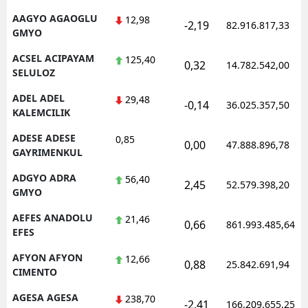
AAGYO AGAOGLU
12,98
-2,19
82.916.817,33
GMYO
ACSEL ACIPAYAM
125,40
0,32
14.782.542,00
SELULOZ
ADEL ADEL
29,48
-0,14
36.025.357,50
KALEMCILIK
ADESE ADESE
0,85
0,00
47.888.896,78
GAYRIMENKUL
ADGYO ADRA
56,40
2,45
52.579.398,20
GMYO
AEFES ANADOLU
21,46
0,66
861.993.485,64
EFES
AFYON AFYON
12,66
0,88
25.842.691,94
CIMENTO
AGESA AGESA
238,70
-2,41
166.209.655,25