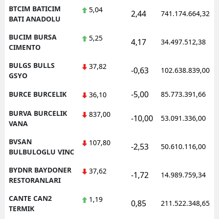
BTCIM BATICIM
5,04
2,44
741.174.664,32
BATI ANADOLU
BUCIM BURSA
5,25
4,17
34.497.512,38
CIMENTO
BULGS BULLS
37,82
-0,63
102.638.839,00
GSYO
-5,00
BURCE BURCELIK
85.773.391,66
36,10
BURVA BURCELIK
837,00
-10,00
53.091.336,00
VANA
BVSAN
107,80
-2,53
50.610.116,00
BULBULOGLU VINC
BYDNR BAYDONER
37,62
-1,72
14.989.759,34
RESTORANLARI
CANTE CAN2
1,19
0,85
211.522.348,65
TERMIK