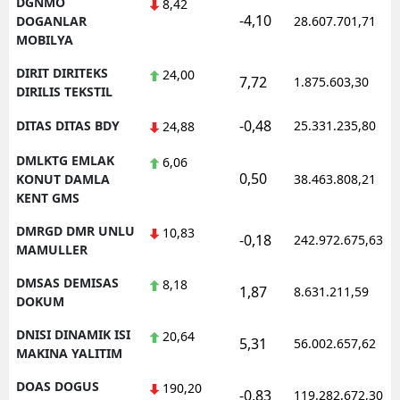
DGNMO
8,42
-4,10
DOGANLAR
28.607.701,71
MOBILYA
DIRIT DIRITEKS
24,00
7,72
1.875.603,30
DIRILIS TEKSTIL
-0,48
DITAS DITAS BDY
25.331.235,80
24,88
DMLKTG EMLAK
6,06
0,50
KONUT DAMLA
38.463.808,21
KENT GMS
DMRGD DMR UNLU
10,83
-0,18
242.972.675,63
MAMULLER
DMSAS DEMISAS
8,18
1,87
8.631.211,59
DOKUM
DNISI DINAMIK ISI
20,64
5,31
56.002.657,62
MAKINA YALITIM
DOAS DOGUS
190,20
-0,83
119.282.672,30