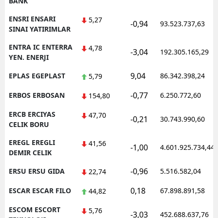
BANK
ENSRI ENSARI
5,27
-0,94
93.523.737,63
SINAI YATIRIMLAR
ENTRA IC ENTERRA
4,78
-3,04
192.305.165,29
YEN. ENERJI
9,04
EPLAS EGEPLAST
86.342.398,24
5,79
-0,77
ERBOS ERBOSAN
6.250.772,60
154,80
ERCB ERCIYAS
47,70
-0,21
30.743.990,60
CELIK BORU
EREGL EREGLI
41,56
-1,00
4.601.925.734,44
DEMIR CELIK
-0,96
ERSU ERSU GIDA
5.516.582,04
22,74
0,18
ESCAR ESCAR FILO
67.898.891,58
44,82
ESCOM ESCORT
5,76
-3,03
452.688.637,76