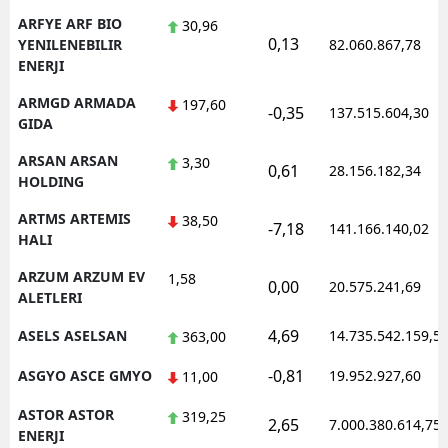
ARFYE ARF BIO
30,96
0,13
YENILENEBILIR
82.060.867,78
ENERJI
ARMGD ARMADA
197,60
-0,35
137.515.604,30
GIDA
ARSAN ARSAN
3,30
0,61
28.156.182,34
HOLDING
ARTMS ARTEMIS
38,50
-7,18
141.166.140,02
HALI
ARZUM ARZUM EV
1,58
0,00
20.575.241,69
ALETLERI
4,69
ASELS ASELSAN
14.735.542.159,5
363,00
-0,81
ASGYO ASCE GMYO
19.952.927,60
11,00
ASTOR ASTOR
319,25
2,65
7.000.380.614,75
ENERJI