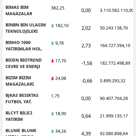
BIMAS BIM
382,25
0,00
3.110.582.110,00
MAGAZALAR
BINBN BIN ULASIM
182,10
2,02
50.243.138,70
TEKNOLOJILERI
BINHO 1000
9,78
2,73
164.727.594,19
YATIRIMLAR HOL.
BIOEN BIOTREND
17,70
-1,56
182.772.498,89
CEVRE VE ENERJI
BIZIM BIZIM
24,08
-0,66
5.899.293,32
MAGAZALARI
BJKAS BESIKTAS
1,75
0,00
90.407.704,28
FUTBOL YAT.
BLCYT BILICI
18,90
0,64
21.999.135,17
YATIRIM
BLUME BLUME
34,26
4,39
92.080.898,64