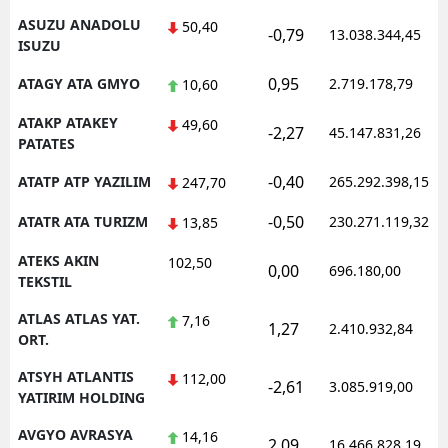
ASUZU ANADOLU
50,40
-0,79
13.038.344,45
ISUZU
0,95
ATAGY ATA GMYO
2.719.178,79
10,60
ATAKP ATAKEY
49,60
-2,27
45.147.831,26
PATATES
-0,40
ATATP ATP YAZILIM
265.292.398,15
247,70
-0,50
ATATR ATA TURIZM
230.271.119,32
13,85
ATEKS AKIN
102,50
0,00
696.180,00
TEKSTIL
ATLAS ATLAS YAT.
7,16
1,27
2.410.932,84
ORT.
ATSYH ATLANTIS
112,00
-2,61
3.085.919,00
YATIRIM HOLDING
AVGYO AVRASYA
14,16
2,09
16.466.828,19