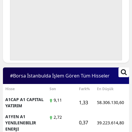
#Borsa İstanbulda İşlem Gören Tüm Hisseler
Hisse
Son
Fark%
En Düşük
A1CAP A1 CAPITAL
9,11
1,33
58.306.130,60
YATIRIM
A1YEN A1
2,72
0,37
YENILENEBILIR
39.223.614,80
ENERJI