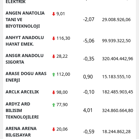
ELEKTRIK
ANGEN ANATOLIA
9,01
-2,07
TANI VE
29.008.926,06
BIYOTEKNOLOJI
ANHYT ANADOLU
116,30
-5,06
99.939.322,50
HAYAT EMEK.
ANSGR ANADOLU
28,22
-0,35
320.404.442,96
SIGORTA
ARASE DOGU ARAS
112,00
0,90
15.183.555,10
ENERJI
-0,10
ARCLK ARCELIK
182.485.903,45
98,00
ARDYZ ARD
77,90
4,01
BILISIM
324.860.664,80
TEKNOLOJILERI
ARENA ARENA
20,06
-0,59
18.244.862,28
BILGISAYAR