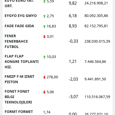
EUYO EURO YAT.
5,59
9,82
24.216.908,21
ORT.
6,18
EYGYO EYG GMYO
80.092.305,86
2,75
8,93
FADE FADE GIDA
82.152.795,81
16,83
FENER
3,01
-0,33
FENERBAHCE
238.030.015,39
FUTBOL
FLAP FLAP
10,03
1,21
KONGRE TOPLANTI
7.446.564,86
HIZ.
FMIZP F-M IZMIT
278,00
-2,03
9.441.891,50
PISTON
FONET FONET
5,06
-3,07
BILGI
110.516.067,59
TEKNOLOJILERI
FORMT FORMET
1,74
0,00
26.277.071,10