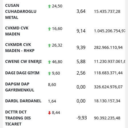
CUSAN
24,50
3,64
CUHADAROGLU
15.435.737,28
METAL
CVKMD CVK
16,60
9,14
1.045.206.754,97
MADEN
CVKMDR CVK
26,32
9,39
282.966.110,94
MADEN - RHKP
5,88
CWENE CW ENERJI
11.230.937.061,6
46,80
2,56
DAGI DAGI GIYIM
118.683.371,44
9,60
DAPGM DAP
8,60
0,00
326.624.976,07
GAYRIMENKUL
0,00
DARDL DARDANEL
18.130.157,34
1,64
DCTTR DCT
8,44
-9,93
TRADING DIS
90.392.235,48
TICARET