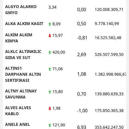
ALGYO ALARKO
3,34
0,00
120.008.309,71
GMYO
0,50
ALKA ALKIM KAGIT
9.778.140,99
8,09
ALKIM ALKIM
15,97
-0,81
16.525.582,48
KIMYA
ALKLC ALTINKILIC
420,00
2,69
526.507.599,50
GIDA VE SUT
ALTINS1
71,06
1,08
DARPHANE ALTIN
1.382.998.966,67
SERTIFIKASI
ALTNY ALTINAY
15,80
0,70
139.880.639,33
SAVUNMA
ALVES ALVES
1,98
-1,00
175.850.365,38
KABLO
ANELE ANEL
121,90
6,93
353.642.247,50