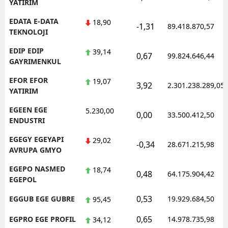
YATIRIM
EDATA E-DATA
18,90
-1,31
89.418.870,57
TEKNOLOJI
EDIP EDIP
39,14
0,67
99.824.646,44
GAYRIMENKUL
EFOR EFOR
19,07
3,92
2.301.238.289,05
YATIRIM
EGEEN EGE
5.230,00
0,00
33.500.412,50
ENDUSTRI
EGEGY EGEYAPI
29,02
-0,34
28.671.215,98
AVRUPA GMYO
EGEPO NASMED
18,74
0,48
64.175.904,42
EGEPOL
0,53
EGGUB EGE GUBRE
19.929.684,50
95,45
0,65
EGPRO EGE PROFIL
14.978.735,98
34,12