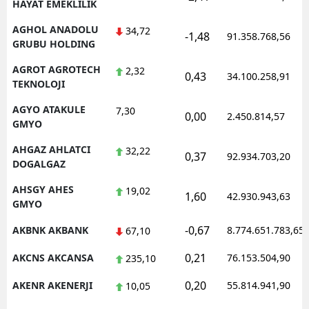
HAYAT EMEKLILIK
AGHOL ANADOLU
34,72
-1,48
91.358.768,56
GRUBU HOLDING
AGROT AGROTECH
2,32
0,43
34.100.258,91
TEKNOLOJI
AGYO ATAKULE
7,30
0,00
2.450.814,57
GMYO
AHGAZ AHLATCI
32,22
0,37
92.934.703,20
DOGALGAZ
AHSGY AHES
19,02
1,60
42.930.943,63
GMYO
-0,67
AKBNK AKBANK
8.774.651.783,65
67,10
0,21
AKCNS AKCANSA
76.153.504,90
235,10
0,20
AKENR AKENERJI
55.814.941,90
10,05