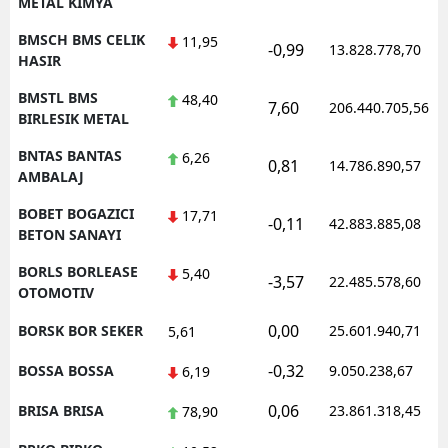
METAL KIMYA
BMSCH BMS CELIK
11,95
-0,99
13.828.778,70
HASIR
BMSTL BMS
48,40
7,60
206.440.705,56
BIRLESIK METAL
BNTAS BANTAS
6,26
0,81
14.786.890,57
AMBALAJ
BOBET BOGAZICI
17,71
-0,11
42.883.885,08
BETON SANAYI
BORLS BORLEASE
5,40
-3,57
22.485.578,60
OTOMOTIV
0,00
BORSK BOR SEKER
25.601.940,71
5,61
-0,32
BOSSA BOSSA
9.050.238,67
6,19
0,06
BRISA BRISA
23.861.318,45
78,90