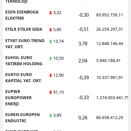
TEKNOLOJI
ESEN ESENBOGA
3,32
-0,30
83.952.739,11
ELEKTRIK
-0,51
ETILR ETILER GIDA
26.259.297,31
5,85
ETYAT EURO TREND
13,74
3,78
12.848.146,44
YAT. ORT.
EUHOL EURO
10,50
2,04
5.840.188,41
YATIRIM HOLDING
EUKYO EURO
12,90
-0,39
10.337.981,91
KAPITAL YAT. ORT.
EUPWR
91,10
-0,33
EUROPOWER
1.274.003.441,75
ENERJI
EUREN EUROPEN
3,89
0,26
86.658.412,29
ENDUSTRI