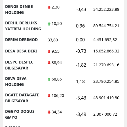
DENGE DENGE
2,30
-0,43
34.252.223,88
HOLDING
DERHL DERLUKS
10,50
0,96
89.544.754,21
YATIRIM HOLDING
0,00
DERIM DERIMOD
4.431.692,32
33,80
-0,73
DESA DESA DERI
15.052.866,32
9,55
DESPC DESPEC
38,94
-1,82
21.270.693,16
BILGISAYAR
DEVA DEVA
68,85
1,18
23.780.254,85
HOLDING
DGATE DATAGATE
106,20
-5,43
48.901.410,80
BILGISAYAR
DGGYO DOGUS
34,34
-3,49
2.307.000,72
GMYO