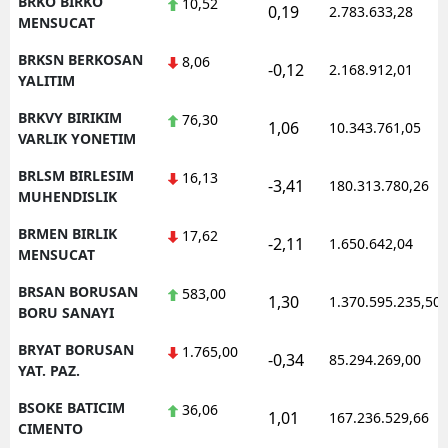
BRKO BIRKO
10,52
0,19
2.783.633,28
MENSUCAT
BRKSN BERKOSAN
8,06
-0,12
2.168.912,01
YALITIM
BRKVY BIRIKIM
76,30
1,06
10.343.761,05
VARLIK YONETIM
BRLSM BIRLESIM
16,13
-3,41
180.313.780,26
MUHENDISLIK
BRMEN BIRLIK
17,62
-2,11
1.650.642,04
MENSUCAT
BRSAN BORUSAN
583,00
1,30
1.370.595.235,50
BORU SANAYI
BRYAT BORUSAN
1.765,00
-0,34
85.294.269,00
YAT. PAZ.
BSOKE BATICIM
36,06
1,01
167.236.529,66
CIMENTO