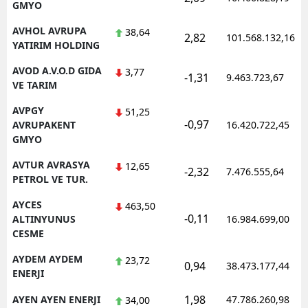
GMYO
AVHOL AVRUPA
38,64
2,82
101.568.132,16
YATIRIM HOLDING
AVOD A.V.O.D GIDA
3,77
-1,31
9.463.723,67
VE TARIM
AVPGY
51,25
-0,97
AVRUPAKENT
16.420.722,45
GMYO
AVTUR AVRASYA
12,65
-2,32
7.476.555,64
PETROL VE TUR.
AYCES
463,50
-0,11
ALTINYUNUS
16.984.699,00
CESME
AYDEM AYDEM
23,72
0,94
38.473.177,44
ENERJI
1,98
AYEN AYEN ENERJI
47.786.260,98
34,00