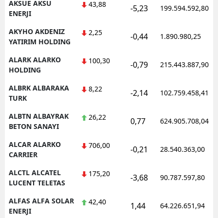
AKSUE AKSU
43,88
-5,23
199.594.592,80
ENERJI
AKYHO AKDENIZ
2,25
-0,44
1.890.980,25
YATIRIM HOLDING
ALARK ALARKO
100,30
-0,79
215.443.887,90
HOLDING
ALBRK ALBARAKA
8,22
-2,14
102.759.458,41
TURK
ALBTN ALBAYRAK
26,22
0,77
624.905.708,04
BETON SANAYI
ALCAR ALARKO
706,00
-0,21
28.540.363,00
CARRIER
ALCTL ALCATEL
175,20
-3,68
90.787.597,80
LUCENT TELETAS
ALFAS ALFA SOLAR
42,40
1,44
64.226.651,94
ENERJI