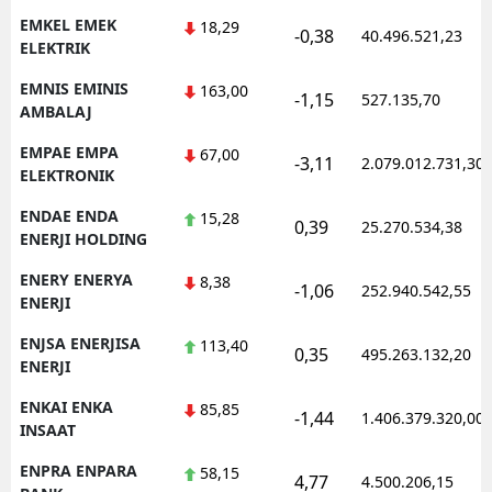
EMKEL EMEK
18,29
-0,38
40.496.521,23
ELEKTRIK
EMNIS EMINIS
163,00
-1,15
527.135,70
AMBALAJ
EMPAE EMPA
67,00
-3,11
2.079.012.731,30
ELEKTRONIK
ENDAE ENDA
15,28
0,39
25.270.534,38
ENERJI HOLDING
ENERY ENERYA
8,38
-1,06
252.940.542,55
ENERJI
ENJSA ENERJISA
113,40
0,35
495.263.132,20
ENERJI
ENKAI ENKA
85,85
-1,44
1.406.379.320,00
INSAAT
ENPRA ENPARA
58,15
4,77
4.500.206,15