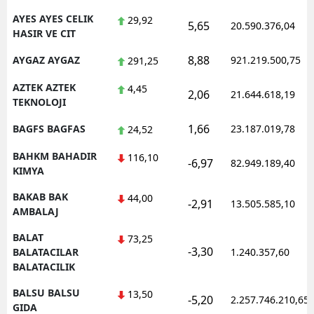
AYES AYES CELIK
29,92
5,65
20.590.376,04
HASIR VE CIT
8,88
AYGAZ AYGAZ
921.219.500,75
291,25
AZTEK AZTEK
4,45
2,06
21.644.618,19
TEKNOLOJI
1,66
BAGFS BAGFAS
23.187.019,78
24,52
BAHKM BAHADIR
116,10
-6,97
82.949.189,40
KIMYA
BAKAB BAK
44,00
-2,91
13.505.585,10
AMBALAJ
BALAT
73,25
-3,30
BALATACILAR
1.240.357,60
BALATACILIK
BALSU BALSU
13,50
-5,20
2.257.746.210,65
GIDA