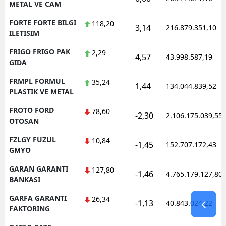
METAL VE CAM
FORTE FORTE BILGI
118,20
3,14
216.879.351,10
ILETISIM
FRIGO FRIGO PAK
2,29
4,57
43.998.587,19
GIDA
FRMPL FORMUL
35,24
1,44
134.044.839,52
PLASTIK VE METAL
FROTO FORD
78,60
-2,30
2.106.175.039,55
OTOSAN
FZLGY FUZUL
10,84
-1,45
152.707.172,43
GMYO
GARAN GARANTI
127,80
-1,46
4.765.179.127,80
BANKASI
GARFA GARANTI
26,34
-1,13
40.843.024,22
FAKTORING