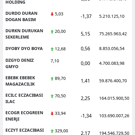
HOLDING
DURDO DURAN
5,03
-1,37
5.210.125,10
DOGAN BASIM
DURKN DURUKAN
20,00
5,15
75.265.963,42
SEKERLEME
0,56
DYOBY DYO BOYA
8.853.056,54
12,68
DZGYO DENIZ
7,10
0,00
4.700.083,98
GMYO
EBEBK EBEBEK
89,70
1,41
59.876.400,70
MAGAZACILIK
ECILC ECZACIBASI
70,50
2,25
164.015.900,50
ILAC
ECOGR ECOGREEN
33,94
-1,34
103.690.007,26
ENERJI
ECZYT ECZACIBASI
329,00
2,17
194.546.729,50