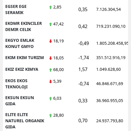
EGSER EGE
2,85
0,35
7.126.304,54
SERAMIK
EKDMR EKINCILER
47,42
0,42
719.231.090,10
DEMIR CELIK
EKGYO EMLAK
18,19
-0,49
1.805.208.458,95
KONUT GMYO
-1,74
EKIM EKIM TURIZM
351.512.916,19
18,05
1,57
EKIZ EKIZ KIMYA
1.049.628,60
68,00
EKOS EKOS
5,39
-0,74
46.846.671,69
TEKNOLOJI
EKSUN EKSUN
6,03
0,33
36.960.955,05
GIDA
ELITE ELITE
28,80
0,70
NATUREL ORGANIK
24.937.793,80
GIDA