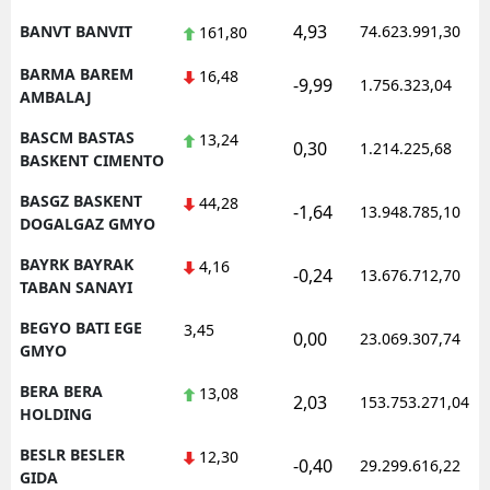
4,93
BANVT BANVIT
74.623.991,30
161,80
BARMA BAREM
16,48
-9,99
1.756.323,04
AMBALAJ
BASCM BASTAS
13,24
0,30
1.214.225,68
BASKENT CIMENTO
BASGZ BASKENT
44,28
-1,64
13.948.785,10
DOGALGAZ GMYO
BAYRK BAYRAK
4,16
-0,24
13.676.712,70
TABAN SANAYI
BEGYO BATI EGE
3,45
0,00
23.069.307,74
GMYO
BERA BERA
13,08
2,03
153.753.271,04
HOLDING
BESLR BESLER
12,30
-0,40
29.299.616,22
GIDA