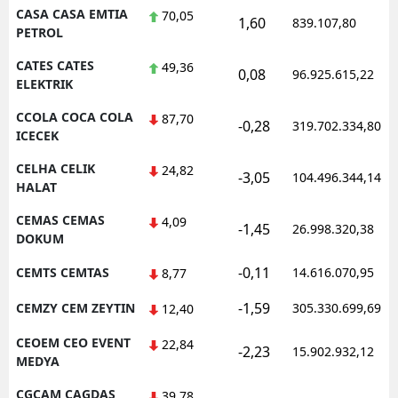
CASA CASA EMTIA
70,05
1,60
839.107,80
PETROL
CATES CATES
49,36
0,08
96.925.615,22
ELEKTRIK
CCOLA COCA COLA
87,70
-0,28
319.702.334,80
ICECEK
CELHA CELIK
24,82
-3,05
104.496.344,14
HALAT
CEMAS CEMAS
4,09
-1,45
26.998.320,38
DOKUM
-0,11
CEMTS CEMTAS
14.616.070,95
8,77
-1,59
CEMZY CEM ZEYTIN
305.330.699,69
12,40
CEOEM CEO EVENT
22,84
-2,23
15.902.932,12
MEDYA
CGCAM CAGDAS
39,78