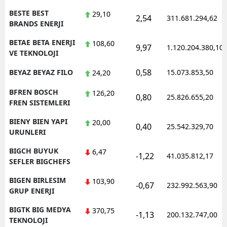
BESTE BEST
29,10
2,54
311.681.294,62
BRANDS ENERJI
BETAE BETA ENERJI
108,60
9,97
1.120.204.380,10
VE TEKNOLOJI
0,58
BEYAZ BEYAZ FILO
15.073.853,50
24,20
BFREN BOSCH
126,20
0,80
25.826.655,20
FREN SISTEMLERI
BIENY BIEN YAPI
20,00
0,40
25.542.329,70
URUNLERI
BIGCH BUYUK
6,47
-1,22
41.035.812,17
SEFLER BIGCHEFS
BIGEN BIRLESIM
103,90
-0,67
232.992.563,90
GRUP ENERJI
BIGTK BIG MEDYA
370,75
-1,13
200.132.747,00
TEKNOLOJI