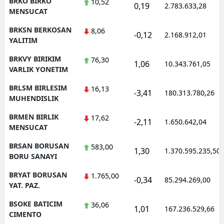
BRKO BIRKO
10,52
0,19
2.783.633,28
MENSUCAT
BRKSN BERKOSAN
8,06
-0,12
2.168.912,01
YALITIM
BRKVY BIRIKIM
76,30
1,06
10.343.761,05
VARLIK YONETIM
BRLSM BIRLESIM
16,13
-3,41
180.313.780,26
MUHENDISLIK
BRMEN BIRLIK
17,62
-2,11
1.650.642,04
MENSUCAT
BRSAN BORUSAN
583,00
1,30
1.370.595.235,50
BORU SANAYI
BRYAT BORUSAN
1.765,00
-0,34
85.294.269,00
YAT. PAZ.
BSOKE BATICIM
36,06
1,01
167.236.529,66
CIMENTO