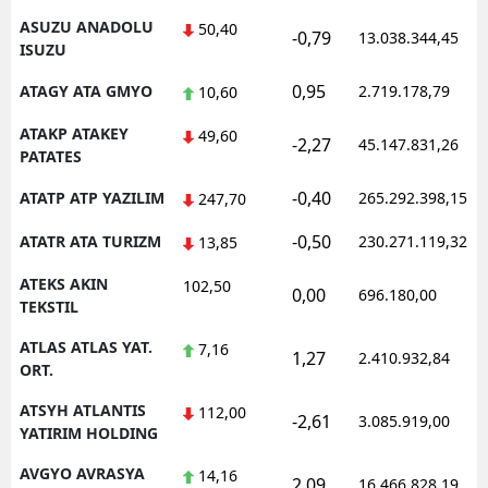
ASUZU ANADOLU
50,40
-0,79
13.038.344,45
ISUZU
0,95
ATAGY ATA GMYO
2.719.178,79
10,60
ATAKP ATAKEY
49,60
-2,27
45.147.831,26
PATATES
-0,40
ATATP ATP YAZILIM
265.292.398,15
247,70
-0,50
ATATR ATA TURIZM
230.271.119,32
13,85
ATEKS AKIN
102,50
0,00
696.180,00
TEKSTIL
ATLAS ATLAS YAT.
7,16
1,27
2.410.932,84
ORT.
ATSYH ATLANTIS
112,00
-2,61
3.085.919,00
YATIRIM HOLDING
AVGYO AVRASYA
14,16
2,09
16.466.828,19