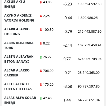
AKSUE AKSU
43,88
-5,23
199.594.592,80
ENERJI
AKYHO AKDENIZ
2,25
-0,44
1.890.980,25
YATIRIM HOLDING
ALARK ALARKO
100,30
-0,79
215.443.887,90
HOLDING
ALBRK ALBARAKA
8,22
-2,14
102.759.458,41
TURK
ALBTN ALBAYRAK
26,22
0,77
624.905.708,04
BETON SANAYI
ALCAR ALARKO
706,00
-0,21
28.540.363,00
CARRIER
ALCTL ALCATEL
175,20
-3,68
90.787.597,80
LUCENT TELETAS
ALFAS ALFA SOLAR
42,40
1,44
64.226.651,94
ENERJI