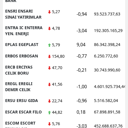
BANK
ENSRI ENSARI
5,27
-0,94
93.523.737,63
SINAI YATIRIMLAR
ENTRA IC ENTERRA
4,78
-3,04
192.305.165,29
YEN. ENERJI
9,04
EPLAS EGEPLAST
86.342.398,24
5,79
-0,77
ERBOS ERBOSAN
6.250.772,60
154,80
ERCB ERCIYAS
47,70
-0,21
30.743.990,60
CELIK BORU
EREGL EREGLI
41,56
-1,00
4.601.925.734,44
DEMIR CELIK
-0,96
ERSU ERSU GIDA
5.516.582,04
22,74
0,18
ESCAR ESCAR FILO
67.898.891,58
44,82
ESCOM ESCORT
5,76
-3,03
452.688.637,76