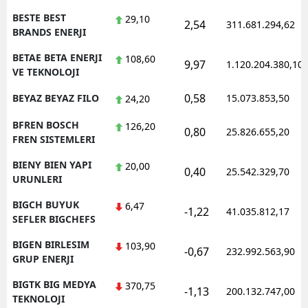
BESTE BEST
29,10
2,54
311.681.294,62
BRANDS ENERJI
BETAE BETA ENERJI
108,60
9,97
1.120.204.380,10
VE TEKNOLOJI
0,58
BEYAZ BEYAZ FILO
15.073.853,50
24,20
BFREN BOSCH
126,20
0,80
25.826.655,20
FREN SISTEMLERI
BIENY BIEN YAPI
20,00
0,40
25.542.329,70
URUNLERI
BIGCH BUYUK
6,47
-1,22
41.035.812,17
SEFLER BIGCHEFS
BIGEN BIRLESIM
103,90
-0,67
232.992.563,90
GRUP ENERJI
BIGTK BIG MEDYA
370,75
-1,13
200.132.747,00
TEKNOLOJI