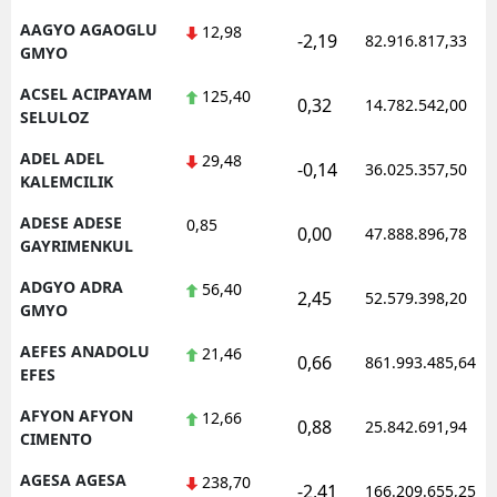
AAGYO AGAOGLU
12,98
-2,19
82.916.817,33
GMYO
ACSEL ACIPAYAM
125,40
0,32
14.782.542,00
SELULOZ
ADEL ADEL
29,48
-0,14
36.025.357,50
KALEMCILIK
ADESE ADESE
0,85
0,00
47.888.896,78
GAYRIMENKUL
ADGYO ADRA
56,40
2,45
52.579.398,20
GMYO
AEFES ANADOLU
21,46
0,66
861.993.485,64
EFES
AFYON AFYON
12,66
0,88
25.842.691,94
CIMENTO
AGESA AGESA
238,70
-2,41
166.209.655,25