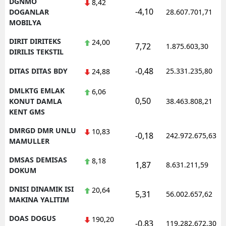
DGNMO
8,42
-4,10
DOGANLAR
28.607.701,71
MOBILYA
DIRIT DIRITEKS
24,00
7,72
1.875.603,30
DIRILIS TEKSTIL
-0,48
DITAS DITAS BDY
25.331.235,80
24,88
DMLKTG EMLAK
6,06
0,50
KONUT DAMLA
38.463.808,21
KENT GMS
DMRGD DMR UNLU
10,83
-0,18
242.972.675,63
MAMULLER
DMSAS DEMISAS
8,18
1,87
8.631.211,59
DOKUM
DNISI DINAMIK ISI
20,64
5,31
56.002.657,62
MAKINA YALITIM
DOAS DOGUS
190,20
-0,83
119.282.672,30