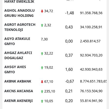
HAYAT EMEKLILIK
AGHOL ANADOLU
34,72
-1,48
91.358.768,56
GRUBU HOLDING
AGROT AGROTECH
2,32
0,43
34.100.258,91
TEKNOLOJI
AGYO ATAKULE
7,30
0,00
2.450.814,57
GMYO
AHGAZ AHLATCI
32,22
0,37
92.934.703,20
DOGALGAZ
AHSGY AHES
19,02
1,60
42.930.943,63
GMYO
-0,67
AKBNK AKBANK
8.774.651.783,65
67,10
0,21
AKCNS AKCANSA
76.153.504,90
235,10
0,20
AKENR AKENERJI
55.814.941,90
10,05