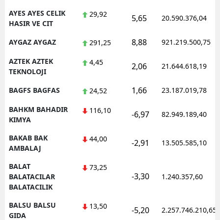
AYES AYES CELIK
29,92
5,65
20.590.376,04
HASIR VE CIT
8,88
AYGAZ AYGAZ
921.219.500,75
291,25
AZTEK AZTEK
4,45
2,06
21.644.618,19
TEKNOLOJI
1,66
BAGFS BAGFAS
23.187.019,78
24,52
BAHKM BAHADIR
116,10
-6,97
82.949.189,40
KIMYA
BAKAB BAK
44,00
-2,91
13.505.585,10
AMBALAJ
BALAT
73,25
-3,30
BALATACILAR
1.240.357,60
BALATACILIK
BALSU BALSU
13,50
-5,20
2.257.746.210,65
GIDA