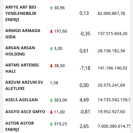
ARFYE ARF BIO
30,96
0,13
YENILENEBILIR
82.060.867,78
ENERJI
ARMGD ARMADA
197,60
-0,35
137.515.604,30
GIDA
ARSAN ARSAN
3,30
0,61
28.156.182,34
HOLDING
ARTMS ARTEMIS
38,50
-7,18
141.166.140,02
HALI
ARZUM ARZUM EV
1,58
0,00
20.575.241,69
ALETLERI
4,69
ASELS ASELSAN
14.735.542.159,5
363,00
-0,81
ASGYO ASCE GMYO
19.952.927,60
11,00
ASTOR ASTOR
319,25
2,65
7.000.380.614,75
ENERJI