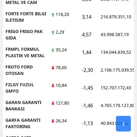
METAL VE CAM
FORTE FORTE BILGI
118,20
3,14
216.879.351,10
ILETISIM
FRIGO FRIGO PAK
2,29
4,57
43.998.587,19
GIDA
FRMPL FORMUL
35,24
1,44
134.044.839,52
PLASTIK VE METAL
FROTO FORD
78,60
-2,30
2.106.175.039,55
OTOSAN
FZLGY FUZUL
10,84
-1,45
152.707.172,43
GMYO
GARAN GARANTI
127,80
-1,46
4.765.179.127,80
BANKASI
GARFA GARANTI
26,34
-1,13
40.843.024,22
FAKTORING