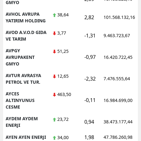
GMYO
AVHOL AVRUPA
38,64
2,82
101.568.132,16
YATIRIM HOLDING
AVOD A.V.O.D GIDA
3,77
-1,31
9.463.723,67
VE TARIM
AVPGY
51,25
-0,97
AVRUPAKENT
16.420.722,45
GMYO
AVTUR AVRASYA
12,65
-2,32
7.476.555,64
PETROL VE TUR.
AYCES
463,50
-0,11
ALTINYUNUS
16.984.699,00
CESME
AYDEM AYDEM
23,72
0,94
38.473.177,44
ENERJI
1,98
AYEN AYEN ENERJI
47.786.260,98
34,00