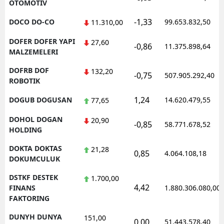
OTOMOTIV
-1,33
DOCO DO-CO
99.653.832,50
11.310,00
DOFER DOFER YAPI
27,60
-0,86
11.375.898,64
MALZEMELERI
DOFRB DOF
132,20
-0,75
507.905.292,40
ROBOTIK
1,24
DOGUB DOGUSAN
14.620.479,55
77,65
DOHOL DOGAN
20,90
-0,85
58.771.678,52
HOLDING
DOKTA DOKTAS
21,28
0,85
4.064.108,18
DOKUMCULUK
DSTKF DESTEK
1.700,00
4,42
FINANS
1.880.306.080,00
FAKTORING
DUNYH DUNYA
151,00
0,00
51.443.578,40