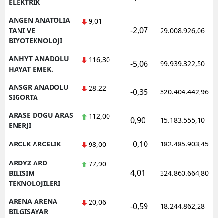
ELEKTRIK
ANGEN ANATOLIA
9,01
-2,07
TANI VE
29.008.926,06
BIYOTEKNOLOJI
ANHYT ANADOLU
116,30
-5,06
99.939.322,50
HAYAT EMEK.
ANSGR ANADOLU
28,22
-0,35
320.404.442,96
SIGORTA
ARASE DOGU ARAS
112,00
0,90
15.183.555,10
ENERJI
-0,10
ARCLK ARCELIK
182.485.903,45
98,00
ARDYZ ARD
77,90
4,01
BILISIM
324.860.664,80
TEKNOLOJILERI
ARENA ARENA
20,06
-0,59
18.244.862,28
BILGISAYAR