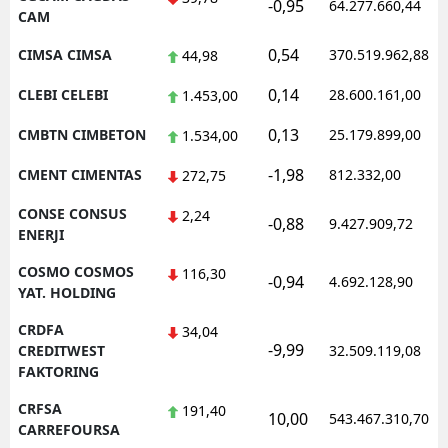
-0,95
64.277.660,44
CAM
0,54
CIMSA CIMSA
370.519.962,88
44,98
0,14
CLEBI CELEBI
28.600.161,00
1.453,00
0,13
CMBTN CIMBETON
25.179.899,00
1.534,00
-1,98
CMENT CIMENTAS
812.332,00
272,75
CONSE CONSUS
2,24
-0,88
9.427.909,72
ENERJI
COSMO COSMOS
116,30
-0,94
4.692.128,90
YAT. HOLDING
CRDFA
34,04
-9,99
CREDITWEST
32.509.119,08
FAKTORING
CRFSA
191,40
10,00
543.467.310,70
CARREFOURSA