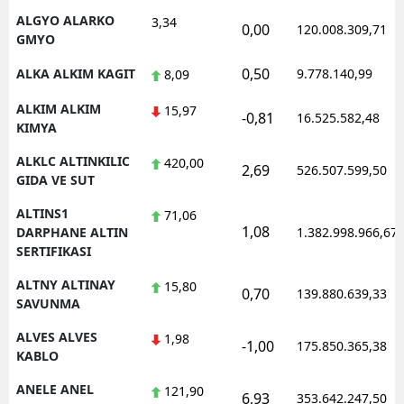
ALGYO ALARKO
3,34
0,00
120.008.309,71
GMYO
0,50
ALKA ALKIM KAGIT
9.778.140,99
8,09
ALKIM ALKIM
15,97
-0,81
16.525.582,48
KIMYA
ALKLC ALTINKILIC
420,00
2,69
526.507.599,50
GIDA VE SUT
ALTINS1
71,06
1,08
DARPHANE ALTIN
1.382.998.966,67
SERTIFIKASI
ALTNY ALTINAY
15,80
0,70
139.880.639,33
SAVUNMA
ALVES ALVES
1,98
-1,00
175.850.365,38
KABLO
ANELE ANEL
121,90
6,93
353.642.247,50