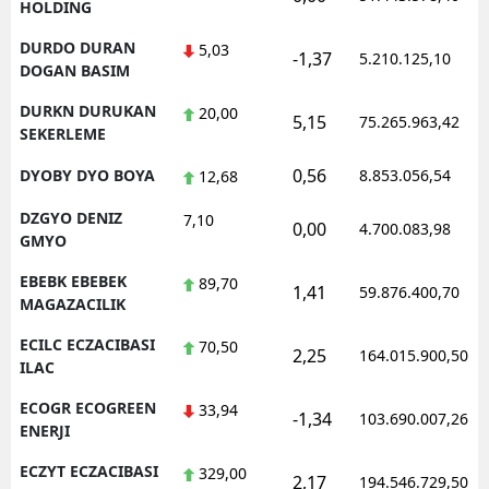
HOLDING
DURDO DURAN
5,03
-1,37
5.210.125,10
DOGAN BASIM
DURKN DURUKAN
20,00
5,15
75.265.963,42
SEKERLEME
0,56
DYOBY DYO BOYA
8.853.056,54
12,68
DZGYO DENIZ
7,10
0,00
4.700.083,98
GMYO
EBEBK EBEBEK
89,70
1,41
59.876.400,70
MAGAZACILIK
ECILC ECZACIBASI
70,50
2,25
164.015.900,50
ILAC
ECOGR ECOGREEN
33,94
-1,34
103.690.007,26
ENERJI
ECZYT ECZACIBASI
329,00
2,17
194.546.729,50