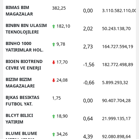
BIMAS BIM
382,25
0,00
3.110.582.110,00
MAGAZALAR
BINBN BIN ULASIM
182,10
2,02
50.243.138,70
TEKNOLOJILERI
BINHO 1000
9,78
2,73
164.727.594,19
YATIRIMLAR HOL.
BIOEN BIOTREND
17,70
-1,56
182.772.498,89
CEVRE VE ENERJI
BIZIM BIZIM
24,08
-0,66
5.899.293,32
MAGAZALARI
BJKAS BESIKTAS
1,75
0,00
90.407.704,28
FUTBOL YAT.
BLCYT BILICI
18,90
0,64
21.999.135,17
YATIRIM
BLUME BLUME
34,26
4,39
92.080.898,64