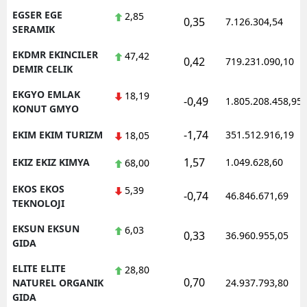
EGSER EGE
2,85
0,35
7.126.304,54
SERAMIK
EKDMR EKINCILER
47,42
0,42
719.231.090,10
DEMIR CELIK
EKGYO EMLAK
18,19
-0,49
1.805.208.458,95
KONUT GMYO
-1,74
EKIM EKIM TURIZM
351.512.916,19
18,05
1,57
EKIZ EKIZ KIMYA
1.049.628,60
68,00
EKOS EKOS
5,39
-0,74
46.846.671,69
TEKNOLOJI
EKSUN EKSUN
6,03
0,33
36.960.955,05
GIDA
ELITE ELITE
28,80
0,70
NATUREL ORGANIK
24.937.793,80
GIDA