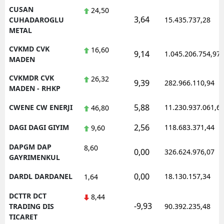
CUSAN
24,50
3,64
CUHADAROGLU
15.435.737,28
METAL
CVKMD CVK
16,60
9,14
1.045.206.754,97
MADEN
CVKMDR CVK
26,32
9,39
282.966.110,94
MADEN - RHKP
5,88
CWENE CW ENERJI
11.230.937.061,6
46,80
2,56
DAGI DAGI GIYIM
118.683.371,44
9,60
DAPGM DAP
8,60
0,00
326.624.976,07
GAYRIMENKUL
0,00
DARDL DARDANEL
18.130.157,34
1,64
DCTTR DCT
8,44
-9,93
TRADING DIS
90.392.235,48
TICARET