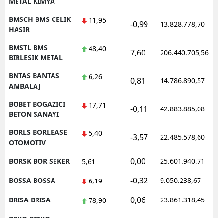
METAL KIMYA
BMSCH BMS CELIK
11,95
-0,99
13.828.778,70
HASIR
BMSTL BMS
48,40
7,60
206.440.705,56
BIRLESIK METAL
BNTAS BANTAS
6,26
0,81
14.786.890,57
AMBALAJ
BOBET BOGAZICI
17,71
-0,11
42.883.885,08
BETON SANAYI
BORLS BORLEASE
5,40
-3,57
22.485.578,60
OTOMOTIV
0,00
BORSK BOR SEKER
25.601.940,71
5,61
-0,32
BOSSA BOSSA
9.050.238,67
6,19
0,06
BRISA BRISA
23.861.318,45
78,90