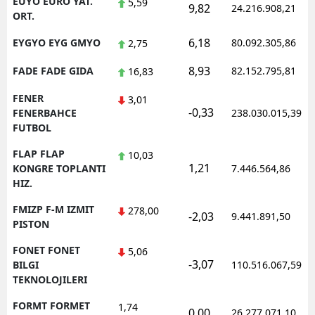
EUYO EURO YAT.
5,59
9,82
24.216.908,21
ORT.
6,18
EYGYO EYG GMYO
80.092.305,86
2,75
8,93
FADE FADE GIDA
82.152.795,81
16,83
FENER
3,01
-0,33
FENERBAHCE
238.030.015,39
FUTBOL
FLAP FLAP
10,03
1,21
KONGRE TOPLANTI
7.446.564,86
HIZ.
FMIZP F-M IZMIT
278,00
-2,03
9.441.891,50
PISTON
FONET FONET
5,06
-3,07
BILGI
110.516.067,59
TEKNOLOJILERI
FORMT FORMET
1,74
0,00
26.277.071,10