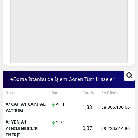
#Borsa İstanbulda İşlem Gören Tüm Hisseler
Hisse
Son
Fark%
En Düşük
A1CAP A1 CAPITAL
9,11
1,33
58.306.130,60
YATIRIM
A1YEN A1
2,72
0,37
YENILENEBILIR
39.223.614,80
ENERJI