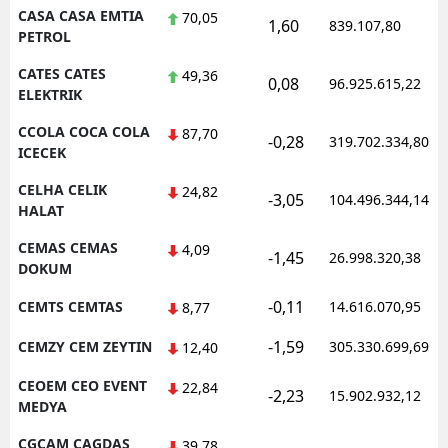
CASA CASA EMTIA
70,05
1,60
839.107,80
PETROL
CATES CATES
49,36
0,08
96.925.615,22
ELEKTRIK
CCOLA COCA COLA
87,70
-0,28
319.702.334,80
ICECEK
CELHA CELIK
24,82
-3,05
104.496.344,14
HALAT
CEMAS CEMAS
4,09
-1,45
26.998.320,38
DOKUM
-0,11
CEMTS CEMTAS
14.616.070,95
8,77
-1,59
CEMZY CEM ZEYTIN
305.330.699,69
12,40
CEOEM CEO EVENT
22,84
-2,23
15.902.932,12
MEDYA
CGCAM CAGDAS
39,78