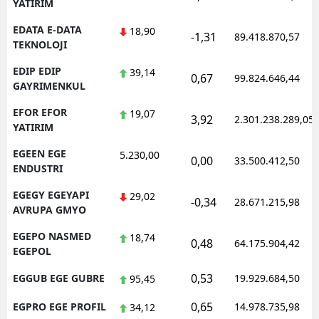
YATIRIM
EDATA E-DATA
18,90
-1,31
89.418.870,57
TEKNOLOJI
EDIP EDIP
39,14
0,67
99.824.646,44
GAYRIMENKUL
EFOR EFOR
19,07
3,92
2.301.238.289,05
YATIRIM
EGEEN EGE
5.230,00
0,00
33.500.412,50
ENDUSTRI
EGEGY EGEYAPI
29,02
-0,34
28.671.215,98
AVRUPA GMYO
EGEPO NASMED
18,74
0,48
64.175.904,42
EGEPOL
0,53
EGGUB EGE GUBRE
19.929.684,50
95,45
0,65
EGPRO EGE PROFIL
14.978.735,98
34,12