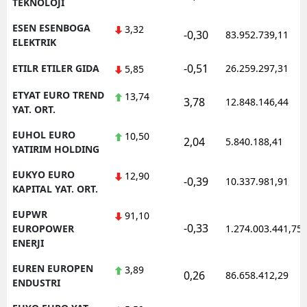
TEKNOLOJI
ESEN ESENBOGA
3,32
-0,30
83.952.739,11
ELEKTRIK
-0,51
ETILR ETILER GIDA
26.259.297,31
5,85
ETYAT EURO TREND
13,74
3,78
12.848.146,44
YAT. ORT.
EUHOL EURO
10,50
2,04
5.840.188,41
YATIRIM HOLDING
EUKYO EURO
12,90
-0,39
10.337.981,91
KAPITAL YAT. ORT.
EUPWR
91,10
-0,33
EUROPOWER
1.274.003.441,75
ENERJI
EUREN EUROPEN
3,89
0,26
86.658.412,29
ENDUSTRI