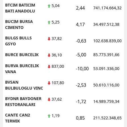
BTCIM BATICIM
5,04
2,44
741.174.664,32
BATI ANADOLU
BUCIM BURSA
5,25
4,17
34.497.512,38
CIMENTO
BULGS BULLS
37,82
-0,63
102.638.839,00
GSYO
-5,00
BURCE BURCELIK
85.773.391,66
36,10
BURVA BURCELIK
837,00
-10,00
53.091.336,00
VANA
BVSAN
107,80
-2,53
50.610.116,00
BULBULOGLU VINC
BYDNR BAYDONER
37,62
-1,72
14.989.759,34
RESTORANLARI
CANTE CAN2
1,19
0,85
211.522.348,65
TERMIK