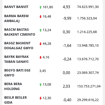
4,93
BANVT BANVIT
74.623.991,30
161,80
BARMA BAREM
16,48
-9,99
1.756.323,04
AMBALAJ
BASCM BASTAS
13,24
0,30
1.214.225,68
BASKENT CIMENTO
BASGZ BASKENT
44,28
-1,64
13.948.785,10
DOGALGAZ GMYO
BAYRK BAYRAK
4,16
-0,24
13.676.712,70
TABAN SANAYI
BEGYO BATI EGE
3,45
0,00
23.069.307,74
GMYO
BERA BERA
13,08
2,03
153.753.271,04
HOLDING
BESLR BESLER
12,30
-0,40
29.299.616,22
GIDA