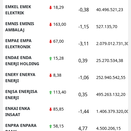
EMKEL EMEK
18,29
-0,38
40.496.521,23
ELEKTRIK
EMNIS EMINIS
163,00
-1,15
527.135,70
AMBALAJ
EMPAE EMPA
67,00
-3,11
2.079.012.731,30
ELEKTRONIK
ENDAE ENDA
15,28
0,39
25.270.534,38
ENERJI HOLDING
ENERY ENERYA
8,38
-1,06
252.940.542,55
ENERJI
ENJSA ENERJISA
113,40
0,35
495.263.132,20
ENERJI
ENKAI ENKA
85,85
-1,44
1.406.379.320,00
INSAAT
ENPRA ENPARA
58,15
4,77
4.500.206,15