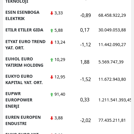
TEKNOLOJI
ESEN ESENBOGA
3,33
-0,89
68.458.922,29
ELEKTRIK
0,17
ETILR ETILER GIDA
30.049.053,88
5,88
ETYAT EURO TREND
13,24
-1,12
11.442.090,27
YAT. ORT.
EUHOL EURO
10,29
1,88
5.569.747,39
YATIRIM HOLDING
EUKYO EURO
12,95
-1,52
11.672.943,80
KAPITAL YAT. ORT.
EUPWR
91,40
0,33
EUROPOWER
1.211.541.393,45
ENERJI
EUREN EUROPEN
3,88
-2,02
77.435.211,81
ENDUSTRI