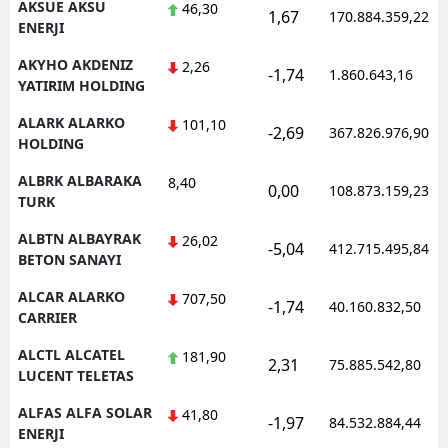
AKSUE AKSU
46,30
1,67
170.884.359,22
ENERJI
AKYHO AKDENIZ
2,26
-1,74
1.860.643,16
YATIRIM HOLDING
ALARK ALARKO
101,10
-2,69
367.826.976,90
HOLDING
ALBRK ALBARAKA
8,40
0,00
108.873.159,23
TURK
ALBTN ALBAYRAK
26,02
-5,04
412.715.495,84
BETON SANAYI
ALCAR ALARKO
707,50
-1,74
40.160.832,50
CARRIER
ALCTL ALCATEL
181,90
2,31
75.885.542,80
LUCENT TELETAS
ALFAS ALFA SOLAR
41,80
-1,97
84.532.884,44
ENERJI