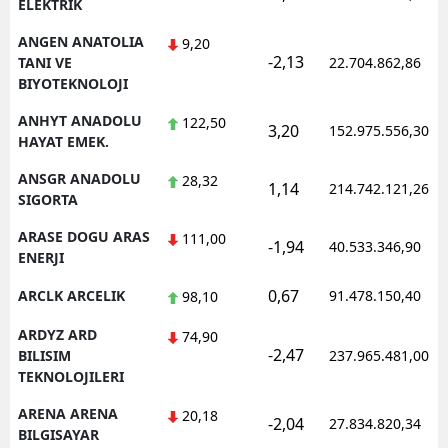
ELEKTRIK
ANGEN ANATOLIA
9,20
-2,13
TANI VE
22.704.862,86
BIYOTEKNOLOJI
ANHYT ANADOLU
122,50
3,20
152.975.556,30
HAYAT EMEK.
ANSGR ANADOLU
28,32
1,14
214.742.121,26
SIGORTA
ARASE DOGU ARAS
111,00
-1,94
40.533.346,90
ENERJI
0,67
ARCLK ARCELIK
91.478.150,40
98,10
ARDYZ ARD
74,90
-2,47
BILISIM
237.965.481,00
TEKNOLOJILERI
ARENA ARENA
20,18
-2,04
27.834.820,34
BILGISAYAR