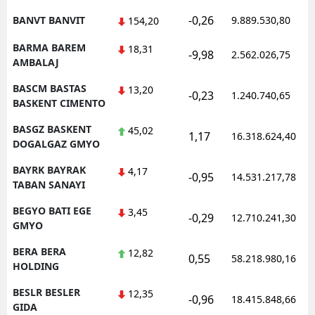
-0,26
BANVT BANVIT
9.889.530,80
154,20
BARMA BAREM
18,31
-9,98
2.562.026,75
AMBALAJ
BASCM BASTAS
13,20
-0,23
1.240.740,65
BASKENT CIMENTO
BASGZ BASKENT
45,02
1,17
16.318.624,40
DOGALGAZ GMYO
BAYRK BAYRAK
4,17
-0,95
14.531.217,78
TABAN SANAYI
BEGYO BATI EGE
3,45
-0,29
12.710.241,30
GMYO
BERA BERA
12,82
0,55
58.218.980,16
HOLDING
BESLR BESLER
12,35
-0,96
18.415.848,66
GIDA