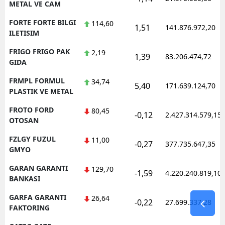
METAL VE CAM
FORTE FORTE BILGI
114,60
1,51
141.876.972,20
ILETISIM
FRIGO FRIGO PAK
2,19
1,39
83.206.474,72
GIDA
FRMPL FORMUL
34,74
5,40
171.639.124,70
PLASTIK VE METAL
FROTO FORD
80,45
-0,12
2.427.314.579,15
OTOSAN
FZLGY FUZUL
11,00
-0,27
377.735.647,35
GMYO
GARAN GARANTI
129,70
-1,59
4.220.240.819,10
BANKASI
GARFA GARANTI
26,64
-0,22
27.699.337,28
FAKTORING