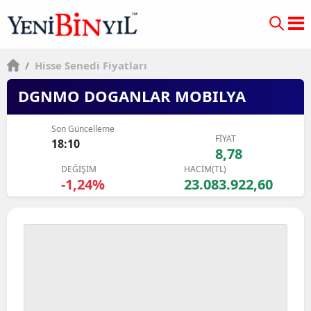
/
Hisse Senedi Fiyatları
DGNMO DOGANLAR MOBILYA
Son Güncelleme
FİYAT
18:10
8,78
DEĞİŞİM
HACİM(TL)
-1,24%
23.083.922,60