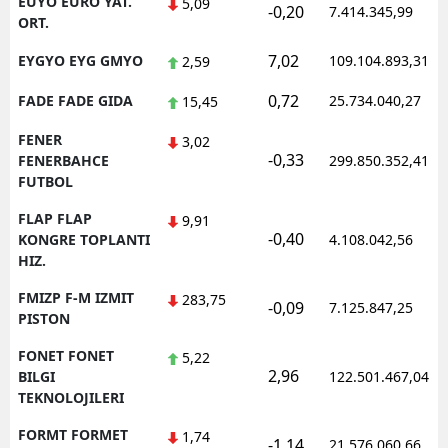
EUYO EURO YAT.
5,09
-0,20
7.414.345,99
ORT.
7,02
EYGYO EYG GMYO
109.104.893,31
2,59
0,72
FADE FADE GIDA
25.734.040,27
15,45
FENER
3,02
-0,33
FENERBAHCE
299.850.352,41
FUTBOL
FLAP FLAP
9,91
-0,40
KONGRE TOPLANTI
4.108.042,56
HIZ.
FMIZP F-M IZMIT
283,75
-0,09
7.125.847,25
PISTON
FONET FONET
5,22
2,96
BILGI
122.501.467,04
TEKNOLOJILERI
FORMT FORMET
1,74
-1,14
21.576.060,66