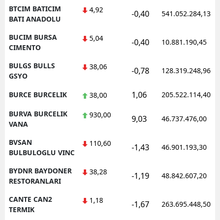
BTCIM BATICIM
4,92
-0,40
541.052.284,13
BATI ANADOLU
BUCIM BURSA
5,04
-0,40
10.881.190,45
CIMENTO
BULGS BULLS
38,06
-0,78
128.319.248,96
GSYO
1,06
BURCE BURCELIK
205.522.114,40
38,00
BURVA BURCELIK
930,00
9,03
46.737.476,00
VANA
BVSAN
110,60
-1,43
46.901.193,30
BULBULOGLU VINC
BYDNR BAYDONER
38,28
-1,19
48.842.607,20
RESTORANLARI
CANTE CAN2
1,18
-1,67
263.695.448,50
TERMIK