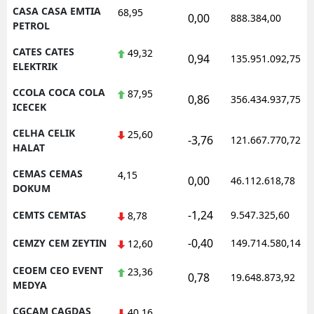
CASA CASA EMTIA
68,95
0,00
888.384,00
PETROL
CATES CATES
49,32
0,94
135.951.092,75
ELEKTRIK
CCOLA COCA COLA
87,95
0,86
356.434.937,75
ICECEK
CELHA CELIK
25,60
-3,76
121.667.770,72
HALAT
CEMAS CEMAS
4,15
0,00
46.112.618,78
DOKUM
-1,24
CEMTS CEMTAS
9.547.325,60
8,78
-0,40
CEMZY CEM ZEYTIN
149.714.580,14
12,60
CEOEM CEO EVENT
23,36
0,78
19.648.873,92
MEDYA
CGCAM CAGDAS
40,16