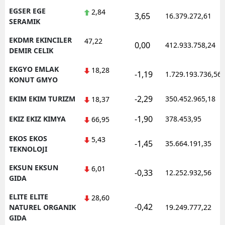
EGSER EGE
2,84
3,65
16.379.272,61
SERAMIK
EKDMR EKINCILER
47,22
0,00
412.933.758,24
DEMIR CELIK
EKGYO EMLAK
18,28
-1,19
1.729.193.736,56
KONUT GMYO
-2,29
EKIM EKIM TURIZM
350.452.965,18
18,37
-1,90
EKIZ EKIZ KIMYA
378.453,95
66,95
EKOS EKOS
5,43
-1,45
35.664.191,35
TEKNOLOJI
EKSUN EKSUN
6,01
-0,33
12.252.932,56
GIDA
ELITE ELITE
28,60
-0,42
NATUREL ORGANIK
19.249.777,22
GIDA