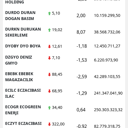
HOLDING
DURDO DURAN
5,10
2,00
10.159.299,50
DOGAN BASIM
DURKN DURUKAN
19,02
8,07
38.568.732,06
SEKERLEME
-1,18
DYOBY DYO BOYA
12.450.711,27
12,61
DZGYO DENIZ
7,10
-1,53
6.220.973,90
GMYO
EBEBK EBEBEK
88,45
-2,59
42.289.103,55
MAGAZACILIK
ECILC ECZACIBASI
68,95
-1,29
241.347.041,90
ILAC
ECOGR ECOGREEN
34,40
0,64
250.303.323,32
ENERJI
ECZYT ECZACIBASI
322,00
-0,92
82.779.318,75