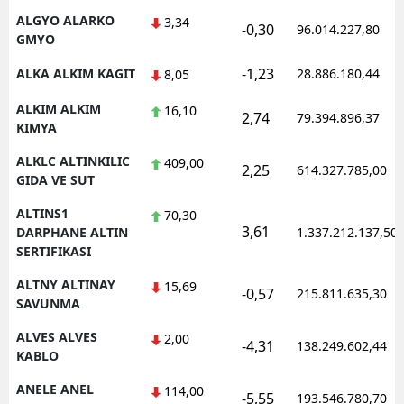
ALGYO ALARKO
3,34
-0,30
96.014.227,80
GMYO
-1,23
ALKA ALKIM KAGIT
28.886.180,44
8,05
ALKIM ALKIM
16,10
2,74
79.394.896,37
KIMYA
ALKLC ALTINKILIC
409,00
2,25
614.327.785,00
GIDA VE SUT
ALTINS1
70,30
3,61
DARPHANE ALTIN
1.337.212.137,50
SERTIFIKASI
ALTNY ALTINAY
15,69
-0,57
215.811.635,30
SAVUNMA
ALVES ALVES
2,00
-4,31
138.249.602,44
KABLO
ANELE ANEL
114,00
-5,55
193.546.780,70