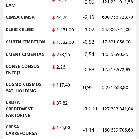
-2,05
121.291.911,58
CAM
-2,19
CIMSA CIMSA
600.756.723,70
44,74
-1,02
CLEBI CELEBI
34.000.721,00
1.451,00
-0,52
CMBTN CIMBETON
17.621.858,00
1.532,00
-0,54
CMENT CIMENTAS
1.025.690,25
278,25
CONSE CONSUS
2,26
-0,88
12.812.972,89
ENERJI
COSMO COSMOS
117,40
0,95
5.281.638,80
YAT. HOLDING
CRDFA
37,82
-10,00
CREDITWEST
127.383.341,04
FAKTORING
CRFSA
174,00
-1,14
160.689.706,60
CARREFOURSA