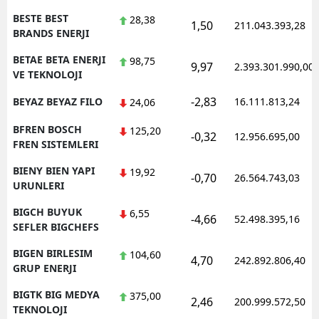
BESTE BEST
28,38
1,50
211.043.393,28
BRANDS ENERJI
BETAE BETA ENERJI
98,75
9,97
2.393.301.990,00
VE TEKNOLOJI
-2,83
BEYAZ BEYAZ FILO
16.111.813,24
24,06
BFREN BOSCH
125,20
-0,32
12.956.695,00
FREN SISTEMLERI
BIENY BIEN YAPI
19,92
-0,70
26.564.743,03
URUNLERI
BIGCH BUYUK
6,55
-4,66
52.498.395,16
SEFLER BIGCHEFS
BIGEN BIRLESIM
104,60
4,70
242.892.806,40
GRUP ENERJI
BIGTK BIG MEDYA
375,00
2,46
200.999.572,50
TEKNOLOJI