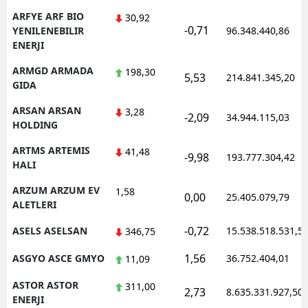
ARFYE ARF BIO
30,92
-0,71
YENILENEBILIR
96.348.440,86
ENERJI
ARMGD ARMADA
198,30
5,53
214.841.345,20
GIDA
ARSAN ARSAN
3,28
-2,09
34.944.115,03
HOLDING
ARTMS ARTEMIS
41,48
-9,98
193.777.304,42
HALI
ARZUM ARZUM EV
1,58
0,00
25.405.079,79
ALETLERI
-0,72
ASELS ASELSAN
15.538.518.531,5
346,75
1,56
ASGYO ASCE GMYO
36.752.404,01
11,09
ASTOR ASTOR
311,00
2,73
8.635.331.927,50
ENERJI