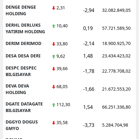
DENGE DENGE
2,31
-2,94
32.082.849,05
HOLDING
DERHL DERLUKS
10,40
0,19
57.721.589,50
YATIRIM HOLDING
-2,14
DERIM DERIMOD
18.900.925,70
33,80
1,48
DESA DESA DERI
23.434.423,02
9,62
DESPC DESPEC
39,66
-1,78
22.778.708,02
BILGISAYAR
DEVA DEVA
68,05
-1,66
21.672.553,20
HOLDING
DGATE DATAGATE
112,30
1,54
66.251.336,80
BILGISAYAR
DGGYO DOGUS
35,58
-3,73
5.284.704,98
GMYO