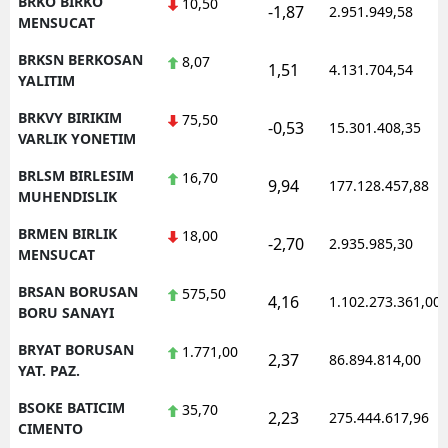
BRKO BIRKO
10,50
-1,87
2.951.949,58
MENSUCAT
BRKSN BERKOSAN
8,07
1,51
4.131.704,54
YALITIM
BRKVY BIRIKIM
75,50
-0,53
15.301.408,35
VARLIK YONETIM
BRLSM BIRLESIM
16,70
9,94
177.128.457,88
MUHENDISLIK
BRMEN BIRLIK
18,00
-2,70
2.935.985,30
MENSUCAT
BRSAN BORUSAN
575,50
4,16
1.102.273.361,00
BORU SANAYI
BRYAT BORUSAN
1.771,00
2,37
86.894.814,00
YAT. PAZ.
BSOKE BATICIM
35,70
2,23
275.444.617,96
CIMENTO