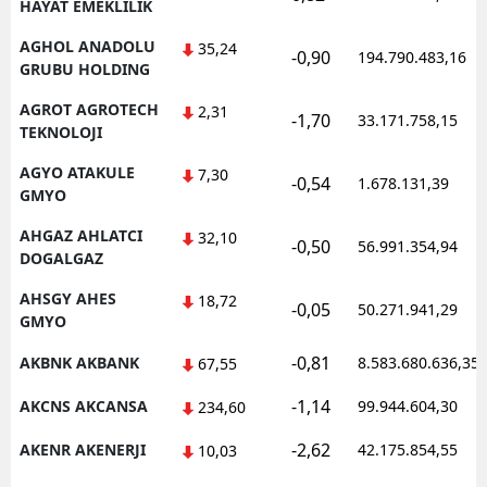
HAYAT EMEKLILIK
AGHOL ANADOLU
35,24
-0,90
194.790.483,16
GRUBU HOLDING
AGROT AGROTECH
2,31
-1,70
33.171.758,15
TEKNOLOJI
AGYO ATAKULE
7,30
-0,54
1.678.131,39
GMYO
AHGAZ AHLATCI
32,10
-0,50
56.991.354,94
DOGALGAZ
AHSGY AHES
18,72
-0,05
50.271.941,29
GMYO
-0,81
AKBNK AKBANK
8.583.680.636,35
67,55
-1,14
AKCNS AKCANSA
99.944.604,30
234,60
-2,62
AKENR AKENERJI
42.175.854,55
10,03