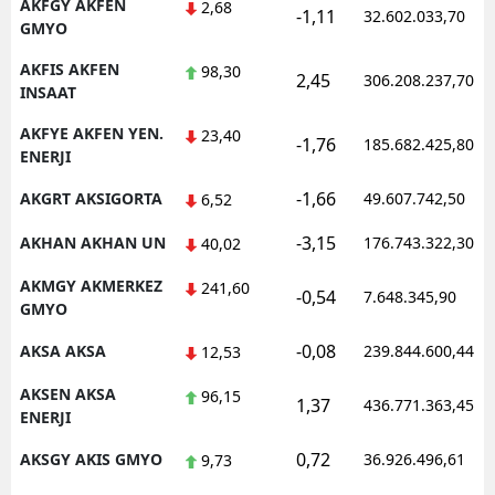
AKFGY AKFEN
2,68
-1,11
32.602.033,70
GMYO
AKFIS AKFEN
98,30
2,45
306.208.237,70
INSAAT
AKFYE AKFEN YEN.
23,40
-1,76
185.682.425,80
ENERJI
-1,66
AKGRT AKSIGORTA
49.607.742,50
6,52
-3,15
AKHAN AKHAN UN
176.743.322,30
40,02
AKMGY AKMERKEZ
241,60
-0,54
7.648.345,90
GMYO
-0,08
AKSA AKSA
239.844.600,44
12,53
AKSEN AKSA
96,15
1,37
436.771.363,45
ENERJI
0,72
AKSGY AKIS GMYO
36.926.496,61
9,73