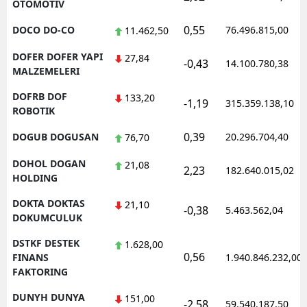
OTOMOTIV
0,55
DOCO DO-CO
76.496.815,00
11.462,50
DOFER DOFER YAPI
27,84
-0,43
14.100.780,38
MALZEMELERI
DOFRB DOF
133,20
-1,19
315.359.138,10
ROBOTIK
0,39
DOGUB DOGUSAN
20.296.704,40
76,70
DOHOL DOGAN
21,08
2,23
182.640.015,02
HOLDING
DOKTA DOKTAS
21,10
-0,38
5.463.562,04
DOKUMCULUK
DSTKF DESTEK
1.628,00
0,56
FINANS
1.940.846.232,00
FAKTORING
DUNYH DUNYA
151,00
-2,58
59.540.187,50