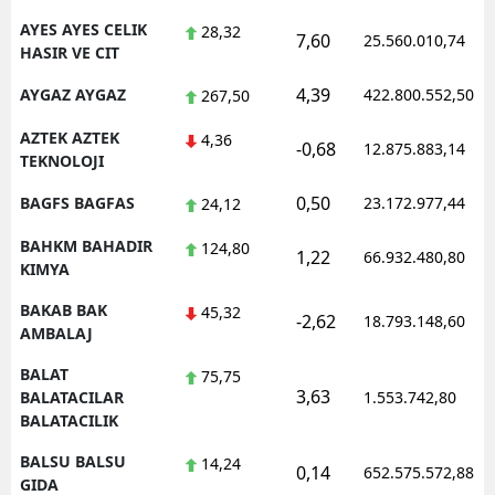
AYES AYES CELIK
28,32
7,60
25.560.010,74
HASIR VE CIT
4,39
AYGAZ AYGAZ
422.800.552,50
267,50
AZTEK AZTEK
4,36
-0,68
12.875.883,14
TEKNOLOJI
0,50
BAGFS BAGFAS
23.172.977,44
24,12
BAHKM BAHADIR
124,80
1,22
66.932.480,80
KIMYA
BAKAB BAK
45,32
-2,62
18.793.148,60
AMBALAJ
BALAT
75,75
3,63
BALATACILAR
1.553.742,80
BALATACILIK
BALSU BALSU
14,24
0,14
652.575.572,88
GIDA