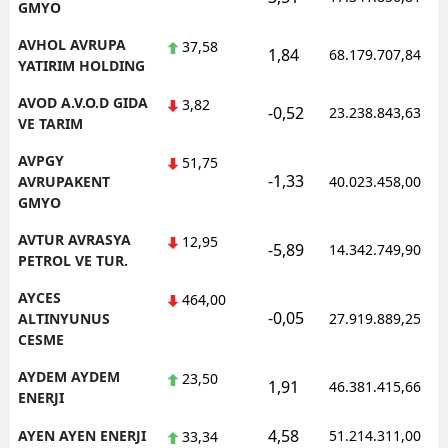
GMYO
AVHOL AVRUPA
37,58
1,84
68.179.707,84
YATIRIM HOLDING
AVOD A.V.O.D GIDA
3,82
-0,52
23.238.843,63
VE TARIM
AVPGY
51,75
-1,33
AVRUPAKENT
40.023.458,00
GMYO
AVTUR AVRASYA
12,95
-5,89
14.342.749,90
PETROL VE TUR.
AYCES
464,00
-0,05
ALTINYUNUS
27.919.889,25
CESME
AYDEM AYDEM
23,50
1,91
46.381.415,66
ENERJI
4,58
AYEN AYEN ENERJI
51.214.311,00
33,34