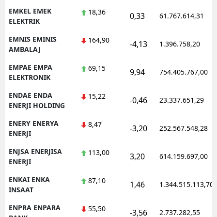
EMKEL EMEK
18,36
0,33
61.767.614,31
ELEKTRIK
EMNIS EMINIS
164,90
-4,13
1.396.758,20
AMBALAJ
EMPAE EMPA
69,15
9,94
754.405.767,00
ELEKTRONIK
ENDAE ENDA
15,22
-0,46
23.337.651,29
ENERJI HOLDING
ENERY ENERYA
8,47
-3,20
252.567.548,28
ENERJI
ENJSA ENERJISA
113,00
3,20
614.159.697,00
ENERJI
ENKAI ENKA
87,10
1,46
1.344.515.113,70
INSAAT
ENPRA ENPARA
55,50
-3,56
2.737.282,55