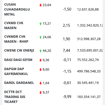
CUSAN
23,64
-1,50
CUHADAROGLU
12.631.626,88
METAL
CVKMD CVK
15,21
2,15
1.332.342.820,12
MADEN
CVKMDR CVK
24,06
1,90
512.998.307,28
MADEN - RHKP
7,44
CWENE CW ENERJI
7.533.695.001,02
44,20
-0,11
DAGI DAGI GIYIM
75.552.262,74
9,36
DAPGM DAP
8,60
-1,15
499.786.548,33
GAYRIMENKUL
-0,61
DARDL DARDANEL
30.545.441,19
1,64
DCTTR DCT
9,37
-9,99
TRADING DIS
183.354.141,37
TICARET