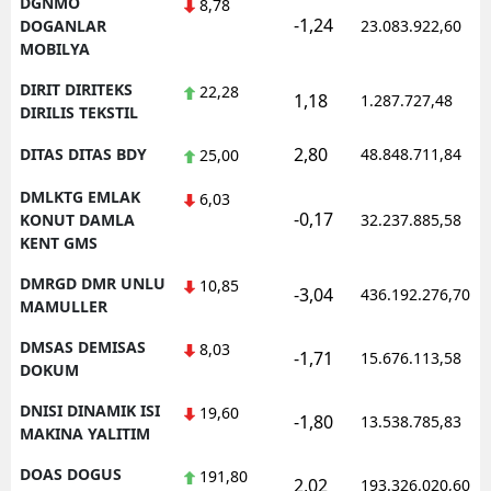
DGNMO
8,78
-1,24
DOGANLAR
23.083.922,60
MOBILYA
DIRIT DIRITEKS
22,28
1,18
1.287.727,48
DIRILIS TEKSTIL
2,80
DITAS DITAS BDY
48.848.711,84
25,00
DMLKTG EMLAK
6,03
-0,17
KONUT DAMLA
32.237.885,58
KENT GMS
DMRGD DMR UNLU
10,85
-3,04
436.192.276,70
MAMULLER
DMSAS DEMISAS
8,03
-1,71
15.676.113,58
DOKUM
DNISI DINAMIK ISI
19,60
-1,80
13.538.785,83
MAKINA YALITIM
DOAS DOGUS
191,80
2,02
193.326.020,60