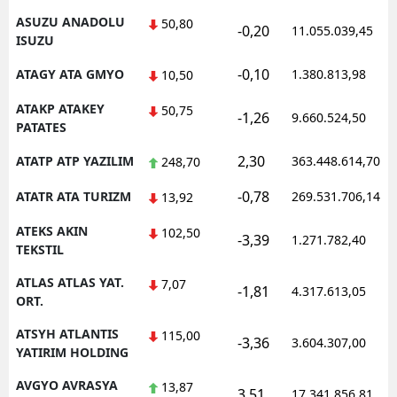
ASUZU ANADOLU
50,80
-0,20
11.055.039,45
ISUZU
-0,10
ATAGY ATA GMYO
1.380.813,98
10,50
ATAKP ATAKEY
50,75
-1,26
9.660.524,50
PATATES
2,30
ATATP ATP YAZILIM
363.448.614,70
248,70
-0,78
ATATR ATA TURIZM
269.531.706,14
13,92
ATEKS AKIN
102,50
-3,39
1.271.782,40
TEKSTIL
ATLAS ATLAS YAT.
7,07
-1,81
4.317.613,05
ORT.
ATSYH ATLANTIS
115,00
-3,36
3.604.307,00
YATIRIM HOLDING
AVGYO AVRASYA
13,87
3,51
17.341.856,81