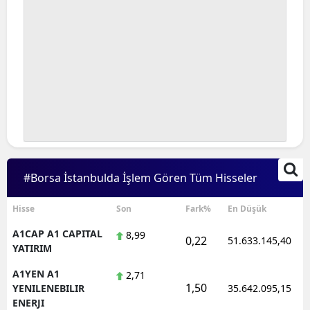
#Borsa İstanbulda İşlem Gören Tüm Hisseler
Hisse
Son
Fark%
En Düşük
A1CAP A1 CAPITAL
8,99
0,22
51.633.145,40
YATIRIM
A1YEN A1
2,71
1,50
YENILENEBILIR
35.642.095,15
ENERJI