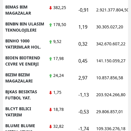
BIMAS BIM
382,25
-0,91
2.921.377.804,50
MAGAZALAR
BINBN BIN ULASIM
178,50
1,19
30.305.027,20
TEKNOLOJILERI
BINHO 1000
9,52
0,32
342.670.607,22
YATIRIMLAR HOL.
BIOEN BIOTREND
17,98
0,45
141.150.059,27
CEVRE VE ENERJI
BIZIM BIZIM
24,24
2,97
10.857.856,58
MAGAZALARI
BJKAS BESIKTAS
1,75
-1,13
203.924.266,80
FUTBOL YAT.
BLCYT BILICI
18,78
-0,53
29.806.857,01
YATIRIM
BLUME BLUME
32,82
-1,74
109.336.276,18