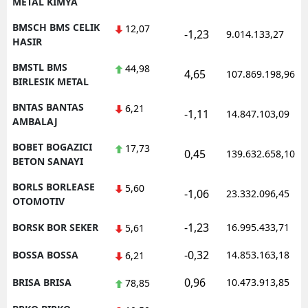
METAL KIMYA
BMSCH BMS CELIK
12,07
-1,23
9.014.133,27
HASIR
BMSTL BMS
44,98
4,65
107.869.198,96
BIRLESIK METAL
BNTAS BANTAS
6,21
-1,11
14.847.103,09
AMBALAJ
BOBET BOGAZICI
17,73
0,45
139.632.658,10
BETON SANAYI
BORLS BORLEASE
5,60
-1,06
23.332.096,45
OTOMOTIV
-1,23
BORSK BOR SEKER
16.995.433,71
5,61
-0,32
BOSSA BOSSA
14.853.163,18
6,21
0,96
BRISA BRISA
10.473.913,85
78,85