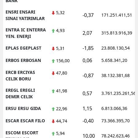
BANK
ENSRI ENSARI
5,32
-0,37
171.251.411,51
SINAI YATIRIMLAR
ENTRA IC ENTERRA
4,93
2,07
315.813.916,39
YEN. ENERJI
-1,85
EPLAS EGEPLAST
23.808.130,54
5,31
0,06
ERBOS ERBOSAN
5.658.341,20
156,00
ERCB ERCIYAS
47,80
-0,87
38.132.381,68
CELIK BORU
EREGL EREGLI
41,98
0,57
3.761.235.261,56
DEMIR CELIK
1,15
ERSU ERSU GIDA
6.813.066,36
22,96
-0,40
ESCAR ESCAR FILO
73.366.395,70
44,74
ESCOM ESCORT
5,94
10,00
78.242.623,46