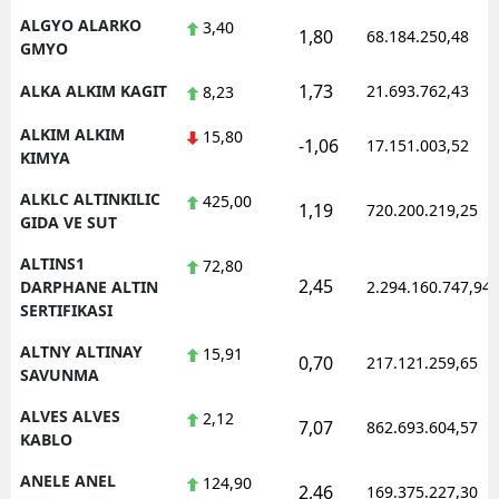
ALGYO ALARKO
3,40
1,80
68.184.250,48
GMYO
1,73
ALKA ALKIM KAGIT
21.693.762,43
8,23
ALKIM ALKIM
15,80
-1,06
17.151.003,52
KIMYA
ALKLC ALTINKILIC
425,00
1,19
720.200.219,25
GIDA VE SUT
ALTINS1
72,80
2,45
DARPHANE ALTIN
2.294.160.747,94
SERTIFIKASI
ALTNY ALTINAY
15,91
0,70
217.121.259,65
SAVUNMA
ALVES ALVES
2,12
7,07
862.693.604,57
KABLO
ANELE ANEL
124,90
2,46
169.375.227,30