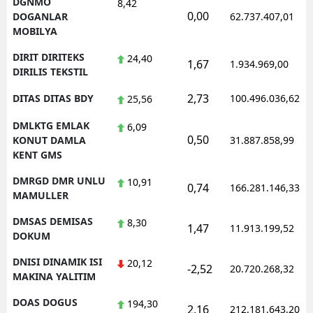
DGNMO
8,42
0,00
DOGANLAR
62.737.407,01
MOBILYA
DIRIT DIRITEKS
24,40
1,67
1.934.969,00
DIRILIS TEKSTIL
2,73
DITAS DITAS BDY
100.496.036,62
25,56
DMLKTG EMLAK
6,09
0,50
KONUT DAMLA
31.887.858,99
KENT GMS
DMRGD DMR UNLU
10,91
0,74
166.281.146,33
MAMULLER
DMSAS DEMISAS
8,30
1,47
11.913.199,52
DOKUM
DNISI DINAMIK ISI
20,12
-2,52
20.720.268,32
MAKINA YALITIM
DOAS DOGUS
194,30
2,16
212.181.643,20