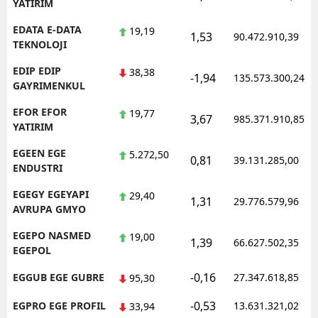
YATIRIM
EDATA E-DATA
19,19
1,53
90.472.910,39
TEKNOLOJI
EDIP EDIP
38,38
-1,94
135.573.300,24
GAYRIMENKUL
EFOR EFOR
19,77
3,67
985.371.910,85
YATIRIM
EGEEN EGE
5.272,50
0,81
39.131.285,00
ENDUSTRI
EGEGY EGEYAPI
29,40
1,31
29.776.579,96
AVRUPA GMYO
EGEPO NASMED
19,00
1,39
66.627.502,35
EGEPOL
-0,16
EGGUB EGE GUBRE
27.347.618,85
95,30
-0,53
EGPRO EGE PROFIL
13.631.321,02
33,94