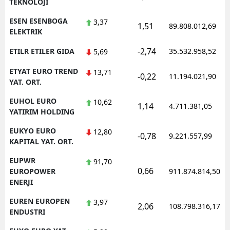
TEKNOLOJI
ESEN ESENBOGA
3,37
1,51
89.808.012,69
ELEKTRIK
-2,74
ETILR ETILER GIDA
35.532.958,52
5,69
ETYAT EURO TREND
13,71
-0,22
11.194.021,90
YAT. ORT.
EUHOL EURO
10,62
1,14
4.711.381,05
YATIRIM HOLDING
EUKYO EURO
12,80
-0,78
9.221.557,99
KAPITAL YAT. ORT.
EUPWR
91,70
0,66
EUROPOWER
911.874.814,50
ENERJI
EUREN EUROPEN
3,97
2,06
108.798.316,17
ENDUSTRI