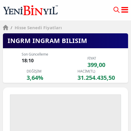
/
Hisse Senedi Fiyatları
INGRM INGRAM BILISIM
Son Güncelleme
FİYAT
18:10
399,00
DEĞİŞİM
HACİM(TL)
3,64%
31.254.435,50