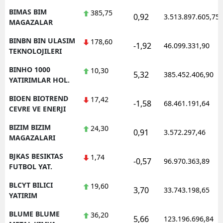
BIMAS BIM
385,75
0,92
3.513.897.605,75
MAGAZALAR
BINBN BIN ULASIM
178,60
-1,92
46.099.331,90
TEKNOLOJILERI
BINHO 1000
10,30
5,32
385.452.406,90
YATIRIMLAR HOL.
BIOEN BIOTREND
17,42
-1,58
68.461.191,64
CEVRE VE ENERJI
BIZIM BIZIM
24,30
0,91
3.572.297,46
MAGAZALARI
BJKAS BESIKTAS
1,74
-0,57
96.970.363,89
FUTBOL YAT.
BLCYT BILICI
19,60
3,70
33.743.198,65
YATIRIM
BLUME BLUME
36,20
5,66
123.196.696,84