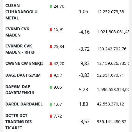
CUSAN
24,76
1,06
CUHADAROGLU
12.252.073,38
METAL
CVKMD CVK
15,91
-4,16
1.021.808.061,43
MADEN
CVKMDR CVK
25,34
-3,72
130.242.702,76
MADEN - RHKP
-9,83
CWENE CW ENERJI
12.159.626.735,6
42,20
-0,83
DAGI DAGI GIYIM
52.951.670,71
9,52
DAPGM DAP
9,05
5,23
1.596.553.324,02
GAYRIMENKUL
1,83
DARDL DARDANEL
42.553.370,12
1,67
DCTTR DCT
7,72
-8,53
TRADING DIS
935.141.480,32
TICARET