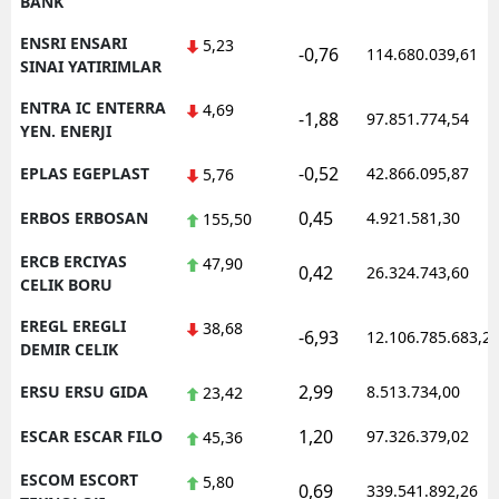
BANK
ENSRI ENSARI
5,23
-0,76
114.680.039,61
SINAI YATIRIMLAR
ENTRA IC ENTERRA
4,69
-1,88
97.851.774,54
YEN. ENERJI
-0,52
EPLAS EGEPLAST
42.866.095,87
5,76
0,45
ERBOS ERBOSAN
4.921.581,30
155,50
ERCB ERCIYAS
47,90
0,42
26.324.743,60
CELIK BORU
EREGL EREGLI
38,68
-6,93
12.106.785.683,2
DEMIR CELIK
2,99
ERSU ERSU GIDA
8.513.734,00
23,42
1,20
ESCAR ESCAR FILO
97.326.379,02
45,36
ESCOM ESCORT
5,80
0,69
339.541.892,26