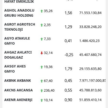
HAYAT EMEKLILIK
AGHOL ANADOLU
35,26
1,56
71.553.130,84
GRUBU HOLDING
AGROT AGROTECH
2,35
1,29
33.828.248,20
TEKNOLOJI
AGYO ATAKULE
7,33
0,41
1.486.420,23
GMYO
AHGAZ AHLATCI
32,14
-0,25
45.407.680,74
DOGALGAZ
AHSGY AHES
19,36
1,79
29.155.635,80
GMYO
0,45
AKBNK AKBANK
7.971.197.000,85
67,40
0,55
AKCNS AKCANSA
45.788.813,60
236,40
0,90
AKENR AKENERJI
51.859.410,14
10,14