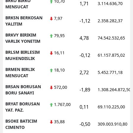
BRKO BIRKO
10,70
1,71
3.114.636,70
MENSUCAT
BRKSN BERKOSAN
7,97
-1,12
2.358.282,37
YALITIM
BRKVY BIRIKIM
79,95
4,78
74.542.532,65
VARLIK YONETIM
BRLSM BIRLESIM
16,11
-0,12
61.157.875,02
MUHENDISLIK
BRMEN BIRLIK
18,10
2,72
5.452.771,18
MENSUCAT
BRSAN BORUSAN
572,00
-1,89
1.308.264.872,50
BORU SANAYI
BRYAT BORUSAN
1.767,00
0,11
69.110.225,00
YAT. PAZ.
BSOKE BATICIM
35,88
-0,50
309.003.910,80
CIMENTO