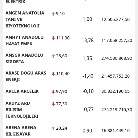
ELEKTRIK
ANGEN ANATOLIA
9,10
1,00
TANI VE
12.505.277,50
BIYOTEKNOLOJI
ANHYT ANADOLU
111,90
-3,78
117.058.257,30
HAYAT EMEK.
ANSGR ANADOLU
28,60
1,35
274.580.868,90
SIGORTA
ARASE DOGU ARAS
110,40
-1,43
21.457.753,20
ENERJI
-0,10
ARCLK ARCELIK
86.832.190,65
97,90
ARDYZ ARD
77,30
-0,77
BILISIM
274.219.710,30
TEKNOLOJILERI
ARENA ARENA
20,24
0,90
16.381.449,10
BILGISAYAR