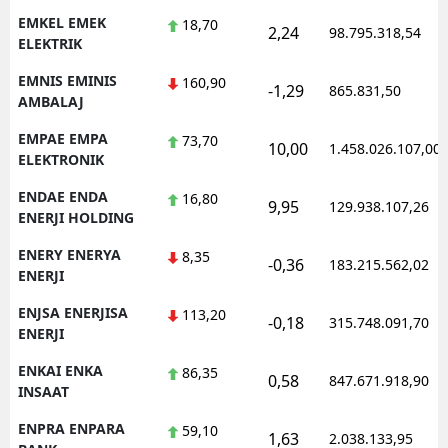
EMKEL EMEK
18,70
2,24
98.795.318,54
ELEKTRIK
EMNIS EMINIS
160,90
-1,29
865.831,50
AMBALAJ
EMPAE EMPA
73,70
10,00
1.458.026.107,00
ELEKTRONIK
ENDAE ENDA
16,80
9,95
129.938.107,26
ENERJI HOLDING
ENERY ENERYA
8,35
-0,36
183.215.562,02
ENERJI
ENJSA ENERJISA
113,20
-0,18
315.748.091,70
ENERJI
ENKAI ENKA
86,35
0,58
847.671.918,90
INSAAT
ENPRA ENPARA
59,10
1,63
2.038.133,95