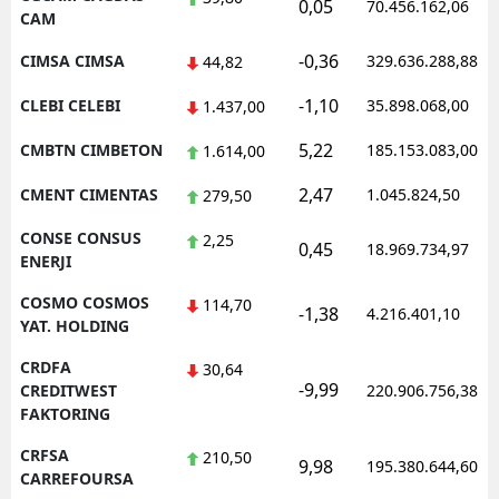
0,05
70.456.162,06
CAM
-0,36
CIMSA CIMSA
329.636.288,88
44,82
-1,10
CLEBI CELEBI
35.898.068,00
1.437,00
5,22
CMBTN CIMBETON
185.153.083,00
1.614,00
2,47
CMENT CIMENTAS
1.045.824,50
279,50
CONSE CONSUS
2,25
0,45
18.969.734,97
ENERJI
COSMO COSMOS
114,70
-1,38
4.216.401,10
YAT. HOLDING
CRDFA
30,64
-9,99
CREDITWEST
220.906.756,38
FAKTORING
CRFSA
210,50
9,98
195.380.644,60
CARREFOURSA