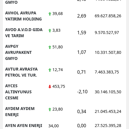
GMYO
AVHOL AVRUPA
39,68
2,69
69.627.858,26
YATIRIM HOLDING
AVOD A.V.O.D GIDA
3,83
1,59
9.570.527,97
VE TARIM
AVPGY
51,80
1,07
AVRUPAKENT
10.331.507,80
GMYO
AVTUR AVRASYA
12,74
0,71
7.463.383,75
PETROL VE TUR.
AYCES
453,75
-2,10
ALTINYUNUS
30.146.105,50
CESME
AYDEM AYDEM
23,80
0,34
21.045.453,24
ENERJI
0,00
AYEN AYEN ENERJI
27.525.395,28
34,00