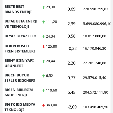
BESTE BEST
29,30
0,69
228.598.259,82
BRANDS ENERJI
BETAE BETA ENERJI
111,20
2,39
5.699.080.996,10
VE TEKNOLOJI
0,58
BEYAZ BEYAZ FILO
10.817.880,08
24,34
BFREN BOSCH
125,80
-0,32
16.170.946,30
FREN SISTEMLERI
BIENY BIEN YAPI
20,44
2,20
22.201.248,88
URUNLERI
BIGCH BUYUK
6,52
0,77
29.579.015,40
SEFLER BIGCHEFS
BIGEN BIRLESIM
110,60
6,45
204.572.111,80
GRUP ENERJI
BIGTK BIG MEDYA
363,00
-2,09
103.456.405,50
TEKNOLOJI