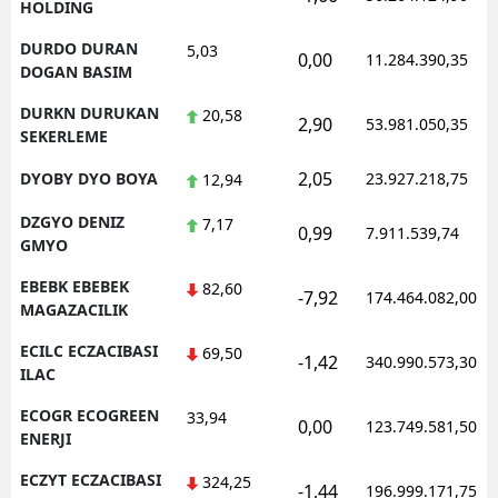
HOLDING
DURDO DURAN
5,03
0,00
11.284.390,35
DOGAN BASIM
DURKN DURUKAN
20,58
2,90
53.981.050,35
SEKERLEME
2,05
DYOBY DYO BOYA
23.927.218,75
12,94
DZGYO DENIZ
7,17
0,99
7.911.539,74
GMYO
EBEBK EBEBEK
82,60
-7,92
174.464.082,00
MAGAZACILIK
ECILC ECZACIBASI
69,50
-1,42
340.990.573,30
ILAC
ECOGR ECOGREEN
33,94
0,00
123.749.581,50
ENERJI
ECZYT ECZACIBASI
324,25
-1,44
196.999.171,75