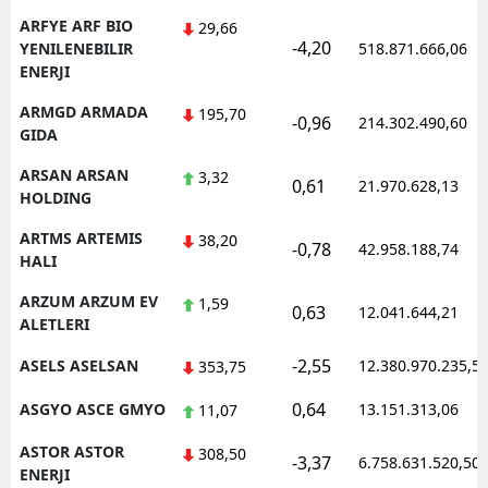
ARFYE ARF BIO
29,66
-4,20
YENILENEBILIR
518.871.666,06
ENERJI
ARMGD ARMADA
195,70
-0,96
214.302.490,60
GIDA
ARSAN ARSAN
3,32
0,61
21.970.628,13
HOLDING
ARTMS ARTEMIS
38,20
-0,78
42.958.188,74
HALI
ARZUM ARZUM EV
1,59
0,63
12.041.644,21
ALETLERI
-2,55
ASELS ASELSAN
12.380.970.235,5
353,75
0,64
ASGYO ASCE GMYO
13.151.313,06
11,07
ASTOR ASTOR
308,50
-3,37
6.758.631.520,50
ENERJI