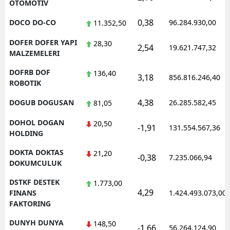
OTOMOTIV
0,38
DOCO DO-CO
96.284.930,00
11.352,50
DOFER DOFER YAPI
28,30
2,54
19.621.747,32
MALZEMELERI
DOFRB DOF
136,40
3,18
856.816.246,40
ROBOTIK
4,38
DOGUB DOGUSAN
26.285.582,45
81,05
DOHOL DOGAN
20,50
-1,91
131.554.567,36
HOLDING
DOKTA DOKTAS
21,20
-0,38
7.235.066,94
DOKUMCULUK
DSTKF DESTEK
1.773,00
4,29
FINANS
1.424.493.073,00
FAKTORING
DUNYH DUNYA
148,50
-1,66
56.264.124,90