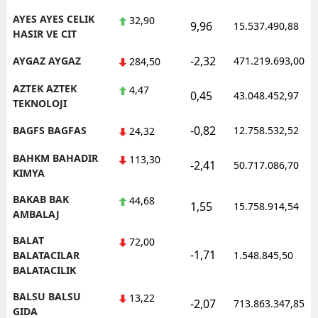
AYES AYES CELIK
32,90
9,96
15.537.490,88
HASIR VE CIT
-2,32
AYGAZ AYGAZ
471.219.693,00
284,50
AZTEK AZTEK
4,47
0,45
43.048.452,97
TEKNOLOJI
-0,82
BAGFS BAGFAS
12.758.532,52
24,32
BAHKM BAHADIR
113,30
-2,41
50.717.086,70
KIMYA
BAKAB BAK
44,68
1,55
15.758.914,54
AMBALAJ
BALAT
72,00
-1,71
BALATACILAR
1.548.845,50
BALATACILIK
BALSU BALSU
13,22
-2,07
713.863.347,85
GIDA