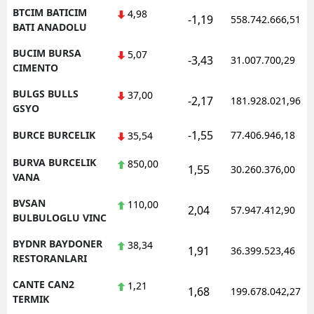
BTCIM BATICIM
4,98
-1,19
558.742.666,51
BATI ANADOLU
BUCIM BURSA
5,07
-3,43
31.007.700,29
CIMENTO
BULGS BULLS
37,00
-2,17
181.928.021,96
GSYO
-1,55
BURCE BURCELIK
77.406.946,18
35,54
BURVA BURCELIK
850,00
1,55
30.260.376,00
VANA
BVSAN
110,00
2,04
57.947.412,90
BULBULOGLU VINC
BYDNR BAYDONER
38,34
1,91
36.399.523,46
RESTORANLARI
CANTE CAN2
1,21
1,68
199.678.042,27
TERMIK