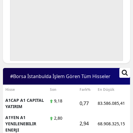
#Borsa İstanbulda İşlem Gören Tüm Hisseler
Hisse
Son
Fark%
En Düşük
A1CAP A1 CAPITAL
9,18
0,77
83.586.085,41
YATIRIM
A1YEN A1
2,80
2,94
YENILENEBILIR
68.908.325,15
ENERJI