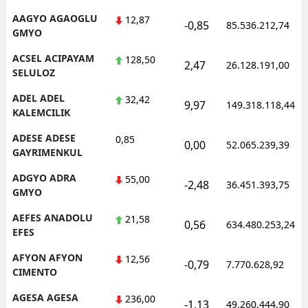
AAGYO AGAOGLU
12,87
-0,85
85.536.212,74
GMYO
ACSEL ACIPAYAM
128,50
2,47
26.128.191,00
SELULOZ
ADEL ADEL
32,42
9,97
149.318.118,44
KALEMCILIK
ADESE ADESE
0,85
0,00
52.065.239,39
GAYRIMENKUL
ADGYO ADRA
55,00
-2,48
36.451.393,75
GMYO
AEFES ANADOLU
21,58
0,56
634.480.253,24
EFES
AFYON AFYON
12,56
-0,79
7.770.628,92
CIMENTO
AGESA AGESA
236,00
-1,13
49.260.444,90