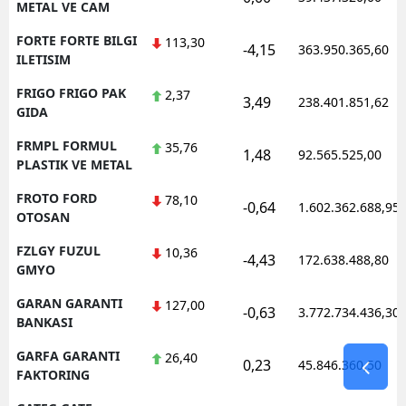
METAL VE CAM
FORTE FORTE BILGI
113,30
-4,15
363.950.365,60
ILETISIM
FRIGO FRIGO PAK
2,37
3,49
238.401.851,62
GIDA
FRMPL FORMUL
35,76
1,48
92.565.525,00
PLASTIK VE METAL
FROTO FORD
78,10
-0,64
1.602.362.688,95
OTOSAN
FZLGY FUZUL
10,36
-4,43
172.638.488,80
GMYO
GARAN GARANTI
127,00
-0,63
3.772.734.436,30
BANKASI
GARFA GARANTI
26,40
0,23
45.846.360,50
FAKTORING