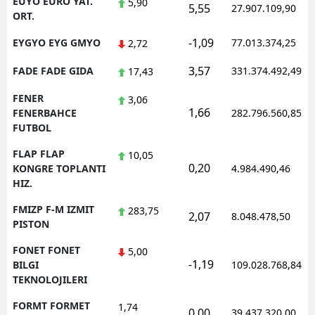
EUYO EURO YAT.
5,90
5,55
27.907.109,90
ORT.
-1,09
EYGYO EYG GMYO
77.013.374,25
2,72
3,57
FADE FADE GIDA
331.374.492,49
17,43
FENER
3,06
1,66
FENERBAHCE
282.796.560,85
FUTBOL
FLAP FLAP
10,05
0,20
KONGRE TOPLANTI
4.984.490,46
HIZ.
FMIZP F-M IZMIT
283,75
2,07
8.048.478,50
PISTON
FONET FONET
5,00
-1,19
BILGI
109.028.768,84
TEKNOLOJILERI
FORMT FORMET
1,74
0,00
39.437.320,00