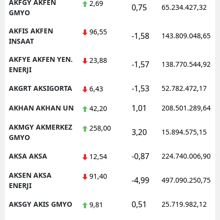
AKFGY AKFEN
2,69
0,75
65.234.427,32
GMYO
AKFIS AKFEN
96,55
-1,58
143.809.048,65
INSAAT
AKFYE AKFEN YEN.
23,88
-1,57
138.770.544,92
ENERJI
-1,53
AKGRT AKSIGORTA
52.782.472,17
6,43
1,01
AKHAN AKHAN UN
208.501.289,64
42,20
AKMGY AKMERKEZ
258,00
3,20
15.894.575,15
GMYO
-0,87
AKSA AKSA
224.740.006,90
12,54
AKSEN AKSA
91,40
-4,99
497.090.250,75
ENERJI
0,51
AKSGY AKIS GMYO
25.719.982,12
9,81