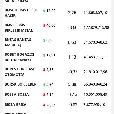
METAL KIMYA
BMSCH BMS CELIK
12,22
2,26
11.868.807,10
HASIR
BMSTL BMS
46,66
-3,60
177.829.715,98
BIRLESIK METAL
BNTAS BANTAS
6,80
8,63
91.678.048,63
AMBALAJ
BOBET BOGAZICI
17,91
1,13
41.453.711,11
BETON SANAYI
BORLS BORLEASE
5,38
-0,37
21.810.012,96
OTOMOTIV
5,88
BORSK BOR SEKER
65.840.848,24
5,94
-1,13
BOSSA BOSSA
10.361.008,49
6,12
-0,82
BRISA BRISA
8.877.952,10
78,25