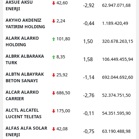
AKSUE AKSU
42,60
-2,92
62.947.071,68
ENERJI
AKYHO AKDENIZ
2,24
-0,44
1.189.420,49
YATIRIM HOLDING
ALARK ALARKO
101,80
1,50
320.678.263,15
HOLDING
ALBRK ALBARAKA
8,35
1,58
106.449.455,94
TURK
ALBTN ALBAYRAK
25,92
-1,14
692.044.692,60
BETON SANAYI
ALCAR ALARKO
686,50
-2,76
52.374.751,50
CARRIER
ALCTL ALCATEL
175,00
-0,11
54.351.595,90
LUCENT TELETAS
ALFAS ALFA SOLAR
42,08
-0,75
63.190.488,98
ENERJI