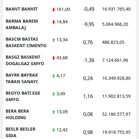
-0,49
BANVT BANVIT
16.931.765,40
161,00
BARMA BAREM
14,84
-9,95
5.064.966,20
AMBALAJ
BASCM BASTAS
13,34
0,76
486.823,05
BASKENT CIMENTO
BASGZ BASKENT
43,68
-1,36
7.124.661,96
DOGALGAZ GMYO
BAYRK BAYRAK
4,17
0,24
16.349.928,80
TABAN SANAYI
BEGYO BATI EGE
3,49
1,16
11.902.813,59
GMYO
BERA BERA
13,09
0,08
52.186.577,97
HOLDING
BESLR BESLER
12,42
0,98
19.918.755,95
GIDA