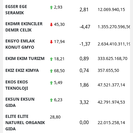
EGSER EGE
2,93
2,81
12.069.940,15
SERAMIK
EKDMR EKINCILER
45,30
-4,47
1.355.270.596,56
DEMIR CELIK
EKGYO EMLAK
17,94
-1,37
2.634.410.311,19
KONUT GMYO
0,89
EKIM EKIM TURIZM
333.625.168,70
18,21
0,74
EKIZ EKIZ KIMYA
357.655,50
68,50
EKOS EKOS
5,49
1,86
47.521.377,14
TEKNOLOJI
EKSUN EKSUN
6,23
3,32
42.791.974,53
GIDA
ELITE ELITE
28,80
0,00
NATUREL ORGANIK
22.015.258,14
GIDA