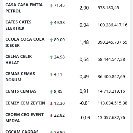
CASA CASA EMTIA
71,45
2,00
578.180,45
PETROL
CATES CATES
49,38
0,04
100.286.417,16
ELEKTRIK
CCOLA COCA COLA
89,00
1,48
390.245.737,55
ICECEK
CELHA CELIK
24,98
0,64
58.444.547,38
HALAT
CEMAS CEMAS
4,11
0,49
36.400.847,69
DOKUM
0,91
CEMTS CEMTAS
14.713.219,16
8,85
-0,81
CEMZY CEM ZEYTIN
113.034.515,38
12,30
CEOEM CEO EVENT
22,82
-0,09
13.057.682,76
MEDYA
CGCAM CAGDAS
39,80