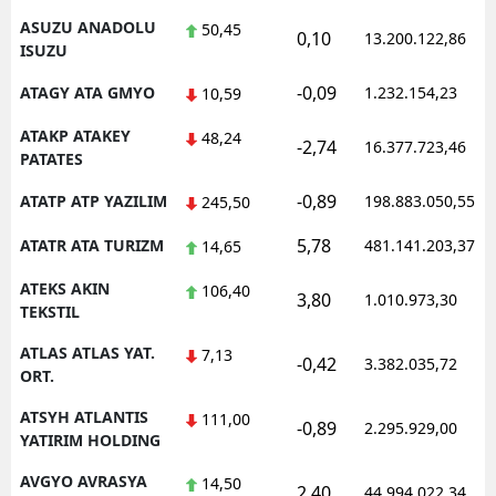
ASUZU ANADOLU
50,45
0,10
13.200.122,86
ISUZU
-0,09
ATAGY ATA GMYO
1.232.154,23
10,59
ATAKP ATAKEY
48,24
-2,74
16.377.723,46
PATATES
-0,89
ATATP ATP YAZILIM
198.883.050,55
245,50
5,78
ATATR ATA TURIZM
481.141.203,37
14,65
ATEKS AKIN
106,40
3,80
1.010.973,30
TEKSTIL
ATLAS ATLAS YAT.
7,13
-0,42
3.382.035,72
ORT.
ATSYH ATLANTIS
111,00
-0,89
2.295.929,00
YATIRIM HOLDING
AVGYO AVRASYA
14,50
2,40
44.994.022,34