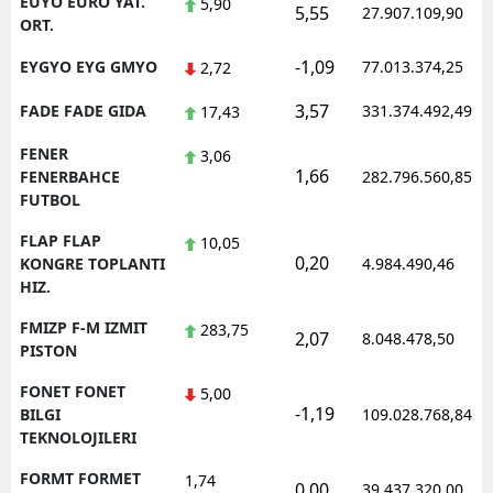
EUYO EURO YAT.
5,90
5,55
27.907.109,90
ORT.
-1,09
EYGYO EYG GMYO
77.013.374,25
2,72
3,57
FADE FADE GIDA
331.374.492,49
17,43
FENER
3,06
1,66
FENERBAHCE
282.796.560,85
FUTBOL
FLAP FLAP
10,05
0,20
KONGRE TOPLANTI
4.984.490,46
HIZ.
FMIZP F-M IZMIT
283,75
2,07
8.048.478,50
PISTON
FONET FONET
5,00
-1,19
BILGI
109.028.768,84
TEKNOLOJILERI
FORMT FORMET
1,74
0,00
39.437.320,00