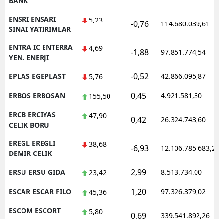
BANK
ENSRI ENSARI
5,23
-0,76
114.680.039,61
SINAI YATIRIMLAR
ENTRA IC ENTERRA
4,69
-1,88
97.851.774,54
YEN. ENERJI
-0,52
EPLAS EGEPLAST
42.866.095,87
5,76
0,45
ERBOS ERBOSAN
4.921.581,30
155,50
ERCB ERCIYAS
47,90
0,42
26.324.743,60
CELIK BORU
EREGL EREGLI
38,68
-6,93
12.106.785.683,2
DEMIR CELIK
2,99
ERSU ERSU GIDA
8.513.734,00
23,42
1,20
ESCAR ESCAR FILO
97.326.379,02
45,36
ESCOM ESCORT
5,80
0,69
339.541.892,26