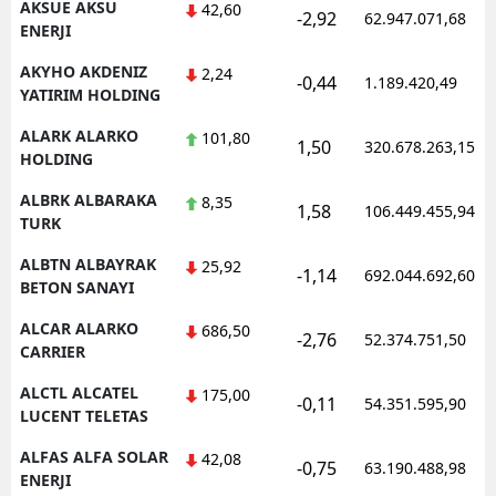
AKSUE AKSU
42,60
-2,92
62.947.071,68
ENERJI
AKYHO AKDENIZ
2,24
-0,44
1.189.420,49
YATIRIM HOLDING
ALARK ALARKO
101,80
1,50
320.678.263,15
HOLDING
ALBRK ALBARAKA
8,35
1,58
106.449.455,94
TURK
ALBTN ALBAYRAK
25,92
-1,14
692.044.692,60
BETON SANAYI
ALCAR ALARKO
686,50
-2,76
52.374.751,50
CARRIER
ALCTL ALCATEL
175,00
-0,11
54.351.595,90
LUCENT TELETAS
ALFAS ALFA SOLAR
42,08
-0,75
63.190.488,98
ENERJI