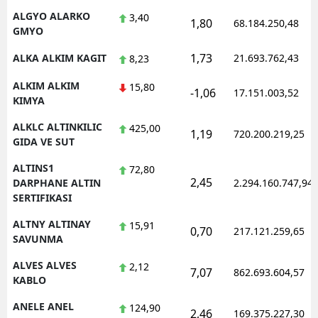
ALGYO ALARKO
3,40
1,80
68.184.250,48
GMYO
1,73
ALKA ALKIM KAGIT
21.693.762,43
8,23
ALKIM ALKIM
15,80
-1,06
17.151.003,52
KIMYA
ALKLC ALTINKILIC
425,00
1,19
720.200.219,25
GIDA VE SUT
ALTINS1
72,80
2,45
DARPHANE ALTIN
2.294.160.747,94
SERTIFIKASI
ALTNY ALTINAY
15,91
0,70
217.121.259,65
SAVUNMA
ALVES ALVES
2,12
7,07
862.693.604,57
KABLO
ANELE ANEL
124,90
2,46
169.375.227,30