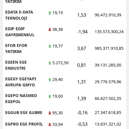
YATIRIM
EDATA E-DATA
19,19
1,53
90.472.910,39
TEKNOLOJI
EDIP EDIP
38,38
-1,94
135.573.300,24
GAYRIMENKUL
EFOR EFOR
19,77
3,67
985.371.910,85
YATIRIM
EGEEN EGE
5.272,50
0,81
39.131.285,00
ENDUSTRI
EGEGY EGEYAPI
29,40
1,31
29.776.579,96
AVRUPA GMYO
EGEPO NASMED
19,00
1,39
66.627.502,35
EGEPOL
-0,16
EGGUB EGE GUBRE
27.347.618,85
95,30
-0,53
EGPRO EGE PROFIL
13.631.321,02
33,94