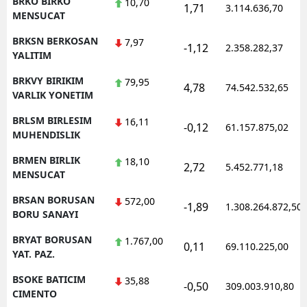
BRKO BIRKO
10,70
1,71
3.114.636,70
MENSUCAT
BRKSN BERKOSAN
7,97
-1,12
2.358.282,37
YALITIM
BRKVY BIRIKIM
79,95
4,78
74.542.532,65
VARLIK YONETIM
BRLSM BIRLESIM
16,11
-0,12
61.157.875,02
MUHENDISLIK
BRMEN BIRLIK
18,10
2,72
5.452.771,18
MENSUCAT
BRSAN BORUSAN
572,00
-1,89
1.308.264.872,50
BORU SANAYI
BRYAT BORUSAN
1.767,00
0,11
69.110.225,00
YAT. PAZ.
BSOKE BATICIM
35,88
-0,50
309.003.910,80
CIMENTO