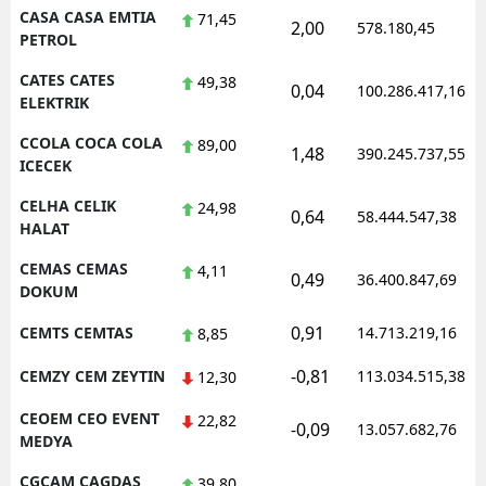
CASA CASA EMTIA
71,45
2,00
578.180,45
PETROL
CATES CATES
49,38
0,04
100.286.417,16
ELEKTRIK
CCOLA COCA COLA
89,00
1,48
390.245.737,55
ICECEK
CELHA CELIK
24,98
0,64
58.444.547,38
HALAT
CEMAS CEMAS
4,11
0,49
36.400.847,69
DOKUM
0,91
CEMTS CEMTAS
14.713.219,16
8,85
-0,81
CEMZY CEM ZEYTIN
113.034.515,38
12,30
CEOEM CEO EVENT
22,82
-0,09
13.057.682,76
MEDYA
CGCAM CAGDAS
39,80