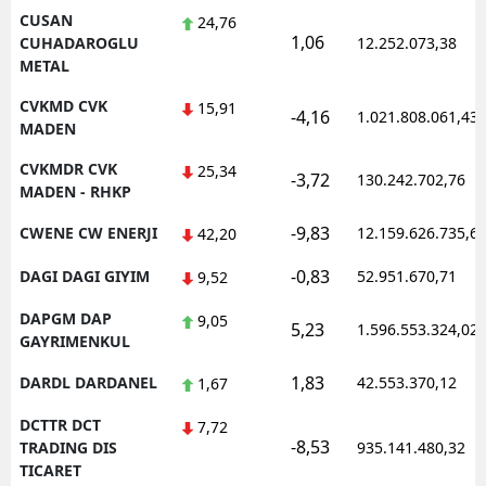
CUSAN
24,76
1,06
CUHADAROGLU
12.252.073,38
METAL
CVKMD CVK
15,91
-4,16
1.021.808.061,43
MADEN
CVKMDR CVK
25,34
-3,72
130.242.702,76
MADEN - RHKP
-9,83
CWENE CW ENERJI
12.159.626.735,6
42,20
-0,83
DAGI DAGI GIYIM
52.951.670,71
9,52
DAPGM DAP
9,05
5,23
1.596.553.324,02
GAYRIMENKUL
1,83
DARDL DARDANEL
42.553.370,12
1,67
DCTTR DCT
7,72
-8,53
TRADING DIS
935.141.480,32
TICARET