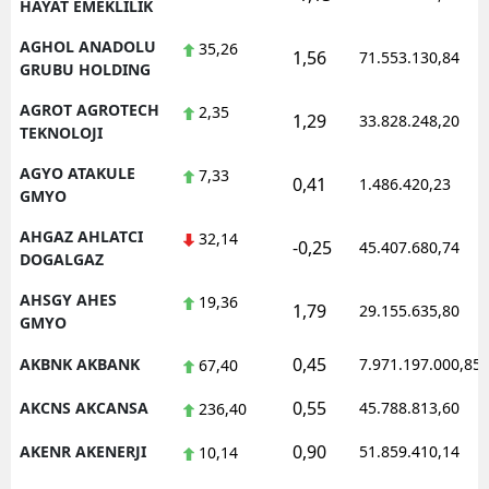
HAYAT EMEKLILIK
AGHOL ANADOLU
35,26
1,56
71.553.130,84
GRUBU HOLDING
AGROT AGROTECH
2,35
1,29
33.828.248,20
TEKNOLOJI
AGYO ATAKULE
7,33
0,41
1.486.420,23
GMYO
AHGAZ AHLATCI
32,14
-0,25
45.407.680,74
DOGALGAZ
AHSGY AHES
19,36
1,79
29.155.635,80
GMYO
0,45
AKBNK AKBANK
7.971.197.000,85
67,40
0,55
AKCNS AKCANSA
45.788.813,60
236,40
0,90
AKENR AKENERJI
51.859.410,14
10,14