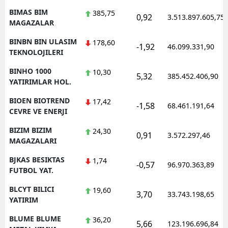
BIMAS BIM
385,75
0,92
3.513.897.605,75
MAGAZALAR
BINBN BIN ULASIM
178,60
-1,92
46.099.331,90
TEKNOLOJILERI
BINHO 1000
10,30
5,32
385.452.406,90
YATIRIMLAR HOL.
BIOEN BIOTREND
17,42
-1,58
68.461.191,64
CEVRE VE ENERJI
BIZIM BIZIM
24,30
0,91
3.572.297,46
MAGAZALARI
BJKAS BESIKTAS
1,74
-0,57
96.970.363,89
FUTBOL YAT.
BLCYT BILICI
19,60
3,70
33.743.198,65
YATIRIM
BLUME BLUME
36,20
5,66
123.196.696,84