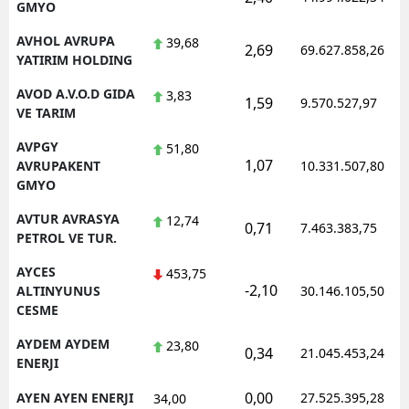
GMYO
AVHOL AVRUPA
39,68
2,69
69.627.858,26
YATIRIM HOLDING
AVOD A.V.O.D GIDA
3,83
1,59
9.570.527,97
VE TARIM
AVPGY
51,80
1,07
AVRUPAKENT
10.331.507,80
GMYO
AVTUR AVRASYA
12,74
0,71
7.463.383,75
PETROL VE TUR.
AYCES
453,75
-2,10
ALTINYUNUS
30.146.105,50
CESME
AYDEM AYDEM
23,80
0,34
21.045.453,24
ENERJI
0,00
AYEN AYEN ENERJI
27.525.395,28
34,00