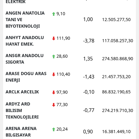
ELEKTRIK
ANGEN ANATOLIA
9,10
1,00
TANI VE
12.505.277,50
BIYOTEKNOLOJI
ANHYT ANADOLU
111,90
-3,78
117.058.257,30
HAYAT EMEK.
ANSGR ANADOLU
28,60
1,35
274.580.868,90
SIGORTA
ARASE DOGU ARAS
110,40
-1,43
21.457.753,20
ENERJI
-0,10
ARCLK ARCELIK
86.832.190,65
97,90
ARDYZ ARD
77,30
-0,77
BILISIM
274.219.710,30
TEKNOLOJILERI
ARENA ARENA
20,24
0,90
16.381.449,10
BILGISAYAR