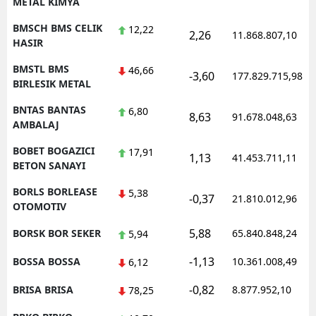
METAL KIMYA
BMSCH BMS CELIK
12,22
2,26
11.868.807,10
HASIR
BMSTL BMS
46,66
-3,60
177.829.715,98
BIRLESIK METAL
BNTAS BANTAS
6,80
8,63
91.678.048,63
AMBALAJ
BOBET BOGAZICI
17,91
1,13
41.453.711,11
BETON SANAYI
BORLS BORLEASE
5,38
-0,37
21.810.012,96
OTOMOTIV
5,88
BORSK BOR SEKER
65.840.848,24
5,94
-1,13
BOSSA BOSSA
10.361.008,49
6,12
-0,82
BRISA BRISA
8.877.952,10
78,25