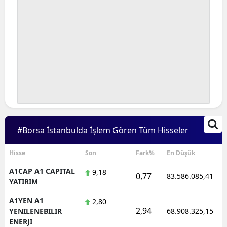
#Borsa İstanbulda İşlem Gören Tüm Hisseler
Hisse
Son
Fark%
En Düşük
A1CAP A1 CAPITAL
9,18
0,77
83.586.085,41
YATIRIM
A1YEN A1
2,80
2,94
YENILENEBILIR
68.908.325,15
ENERJI