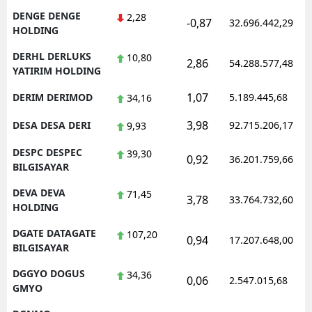
DENGE DENGE
2,28
-0,87
32.696.442,29
HOLDING
DERHL DERLUKS
10,80
2,86
54.288.577,48
YATIRIM HOLDING
1,07
DERIM DERIMOD
5.189.445,68
34,16
3,98
DESA DESA DERI
92.715.206,17
9,93
DESPC DESPEC
39,30
0,92
36.201.759,66
BILGISAYAR
DEVA DEVA
71,45
3,78
33.764.732,60
HOLDING
DGATE DATAGATE
107,20
0,94
17.207.648,00
BILGISAYAR
DGGYO DOGUS
34,36
0,06
2.547.015,68
GMYO