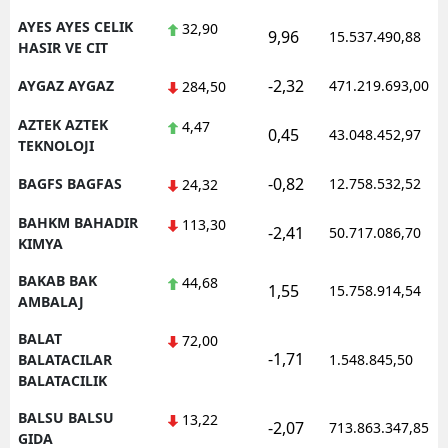
AYES AYES CELIK
32,90
9,96
15.537.490,88
HASIR VE CIT
-2,32
AYGAZ AYGAZ
471.219.693,00
284,50
AZTEK AZTEK
4,47
0,45
43.048.452,97
TEKNOLOJI
-0,82
BAGFS BAGFAS
12.758.532,52
24,32
BAHKM BAHADIR
113,30
-2,41
50.717.086,70
KIMYA
BAKAB BAK
44,68
1,55
15.758.914,54
AMBALAJ
BALAT
72,00
-1,71
BALATACILAR
1.548.845,50
BALATACILIK
BALSU BALSU
13,22
-2,07
713.863.347,85
GIDA