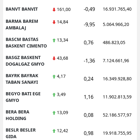
-0,49
BANVT BANVIT
16.931.765,40
161,00
BARMA BAREM
14,84
-9,95
5.064.966,20
AMBALAJ
BASCM BASTAS
13,34
0,76
486.823,05
BASKENT CIMENTO
BASGZ BASKENT
43,68
-1,36
7.124.661,96
DOGALGAZ GMYO
BAYRK BAYRAK
4,17
0,24
16.349.928,80
TABAN SANAYI
BEGYO BATI EGE
3,49
1,16
11.902.813,59
GMYO
BERA BERA
13,09
0,08
52.186.577,97
HOLDING
BESLR BESLER
12,42
0,98
19.918.755,95
GIDA