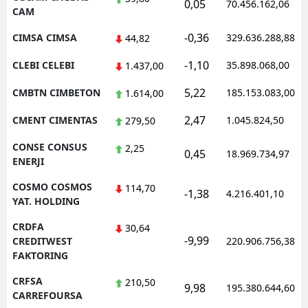
0,05
70.456.162,06
CAM
-0,36
CIMSA CIMSA
329.636.288,88
44,82
-1,10
CLEBI CELEBI
35.898.068,00
1.437,00
5,22
CMBTN CIMBETON
185.153.083,00
1.614,00
2,47
CMENT CIMENTAS
1.045.824,50
279,50
CONSE CONSUS
2,25
0,45
18.969.734,97
ENERJI
COSMO COSMOS
114,70
-1,38
4.216.401,10
YAT. HOLDING
CRDFA
30,64
-9,99
CREDITWEST
220.906.756,38
FAKTORING
CRFSA
210,50
9,98
195.380.644,60
CARREFOURSA