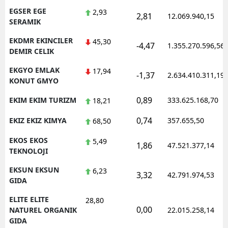
EGSER EGE
2,93
2,81
12.069.940,15
SERAMIK
EKDMR EKINCILER
45,30
-4,47
1.355.270.596,56
DEMIR CELIK
EKGYO EMLAK
17,94
-1,37
2.634.410.311,19
KONUT GMYO
0,89
EKIM EKIM TURIZM
333.625.168,70
18,21
0,74
EKIZ EKIZ KIMYA
357.655,50
68,50
EKOS EKOS
5,49
1,86
47.521.377,14
TEKNOLOJI
EKSUN EKSUN
6,23
3,32
42.791.974,53
GIDA
ELITE ELITE
28,80
0,00
NATUREL ORGANIK
22.015.258,14
GIDA