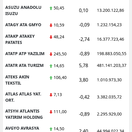
ASUZU ANADOLU
50,45
0,10
13.200.122,86
ISUZU
-0,09
ATAGY ATA GMYO
1.232.154,23
10,59
ATAKP ATAKEY
48,24
-2,74
16.377.723,46
PATATES
-0,89
ATATP ATP YAZILIM
198.883.050,55
245,50
5,78
ATATR ATA TURIZM
481.141.203,37
14,65
ATEKS AKIN
106,40
3,80
1.010.973,30
TEKSTIL
ATLAS ATLAS YAT.
7,13
-0,42
3.382.035,72
ORT.
ATSYH ATLANTIS
111,00
-0,89
2.295.929,00
YATIRIM HOLDING
AVGYO AVRASYA
14,50
2,40
44.994.022,34