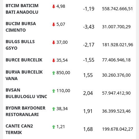
BTCIM BATICIM
4,98
-1,19
558.742.666,51
BATI ANADOLU
BUCIM BURSA
5,07
-3,43
31.007.700,29
CIMENTO
BULGS BULLS
37,00
-2,17
181.928.021,96
GSYO
-1,55
BURCE BURCELIK
77.406.946,18
35,54
BURVA BURCELIK
850,00
1,55
30.260.376,00
VANA
BVSAN
110,00
2,04
57.947.412,90
BULBULOGLU VINC
BYDNR BAYDONER
38,34
1,91
36.399.523,46
RESTORANLARI
CANTE CAN2
1,21
1,68
199.678.042,27
TERMIK