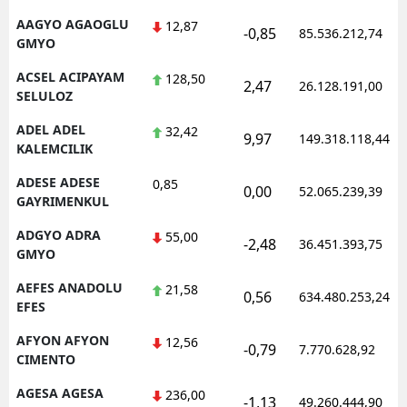
AAGYO AGAOGLU
12,87
-0,85
85.536.212,74
GMYO
ACSEL ACIPAYAM
128,50
2,47
26.128.191,00
SELULOZ
ADEL ADEL
32,42
9,97
149.318.118,44
KALEMCILIK
ADESE ADESE
0,85
0,00
52.065.239,39
GAYRIMENKUL
ADGYO ADRA
55,00
-2,48
36.451.393,75
GMYO
AEFES ANADOLU
21,58
0,56
634.480.253,24
EFES
AFYON AFYON
12,56
-0,79
7.770.628,92
CIMENTO
AGESA AGESA
236,00
-1,13
49.260.444,90