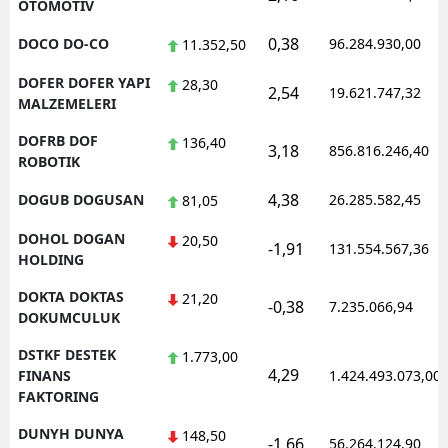
OTOMOTIV
0,38
DOCO DO-CO
96.284.930,00
11.352,50
DOFER DOFER YAPI
28,30
2,54
19.621.747,32
MALZEMELERI
DOFRB DOF
136,40
3,18
856.816.246,40
ROBOTIK
4,38
DOGUB DOGUSAN
26.285.582,45
81,05
DOHOL DOGAN
20,50
-1,91
131.554.567,36
HOLDING
DOKTA DOKTAS
21,20
-0,38
7.235.066,94
DOKUMCULUK
DSTKF DESTEK
1.773,00
4,29
FINANS
1.424.493.073,00
FAKTORING
DUNYH DUNYA
148,50
-1,66
56.264.124,90