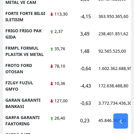
METAL VE CAM
FORTE FORTE BILGI
113,30
-4,15
363.950.365,60
ILETISIM
FRIGO FRIGO PAK
2,37
3,49
238.401.851,62
GIDA
FRMPL FORMUL
35,76
1,48
92.565.525,00
PLASTIK VE METAL
FROTO FORD
78,10
-0,64
1.602.362.688,95
OTOSAN
FZLGY FUZUL
10,36
-4,43
172.638.488,80
GMYO
GARAN GARANTI
127,00
-0,63
3.772.734.436,30
BANKASI
GARFA GARANTI
26,40
0,23
45.846.360,50
FAKTORING