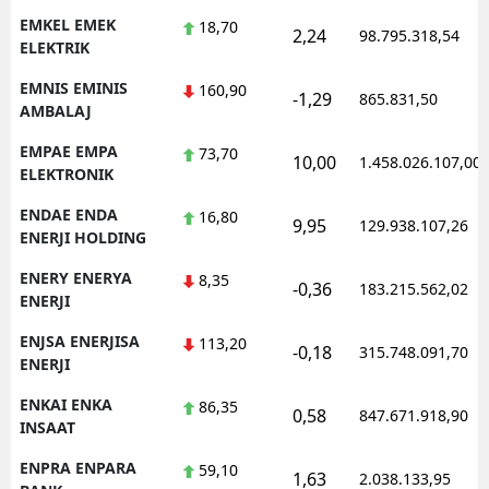
EMKEL EMEK
18,70
2,24
98.795.318,54
ELEKTRIK
EMNIS EMINIS
160,90
-1,29
865.831,50
AMBALAJ
EMPAE EMPA
73,70
10,00
1.458.026.107,00
ELEKTRONIK
ENDAE ENDA
16,80
9,95
129.938.107,26
ENERJI HOLDING
ENERY ENERYA
8,35
-0,36
183.215.562,02
ENERJI
ENJSA ENERJISA
113,20
-0,18
315.748.091,70
ENERJI
ENKAI ENKA
86,35
0,58
847.671.918,90
INSAAT
ENPRA ENPARA
59,10
1,63
2.038.133,95