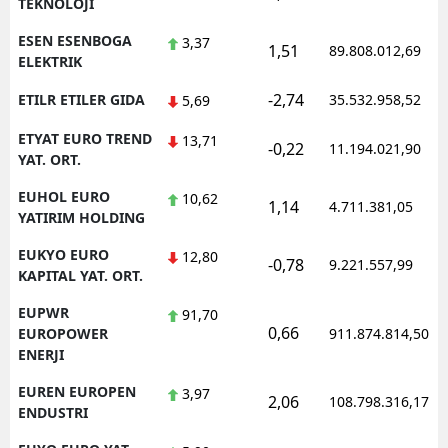
TEKNOLOJI
ESEN ESENBOGA
3,37
1,51
89.808.012,69
ELEKTRIK
-2,74
ETILR ETILER GIDA
35.532.958,52
5,69
ETYAT EURO TREND
13,71
-0,22
11.194.021,90
YAT. ORT.
EUHOL EURO
10,62
1,14
4.711.381,05
YATIRIM HOLDING
EUKYO EURO
12,80
-0,78
9.221.557,99
KAPITAL YAT. ORT.
EUPWR
91,70
0,66
EUROPOWER
911.874.814,50
ENERJI
EUREN EUROPEN
3,97
2,06
108.798.316,17
ENDUSTRI