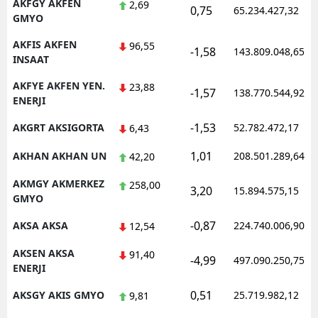
AKFGY AKFEN
2,69
0,75
65.234.427,32
GMYO
AKFIS AKFEN
96,55
-1,58
143.809.048,65
INSAAT
AKFYE AKFEN YEN.
23,88
-1,57
138.770.544,92
ENERJI
-1,53
AKGRT AKSIGORTA
52.782.472,17
6,43
1,01
AKHAN AKHAN UN
208.501.289,64
42,20
AKMGY AKMERKEZ
258,00
3,20
15.894.575,15
GMYO
-0,87
AKSA AKSA
224.740.006,90
12,54
AKSEN AKSA
91,40
-4,99
497.090.250,75
ENERJI
0,51
AKSGY AKIS GMYO
25.719.982,12
9,81