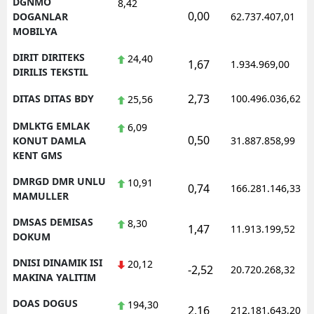
DGNMO
8,42
0,00
DOGANLAR
62.737.407,01
MOBILYA
DIRIT DIRITEKS
24,40
1,67
1.934.969,00
DIRILIS TEKSTIL
2,73
DITAS DITAS BDY
100.496.036,62
25,56
DMLKTG EMLAK
6,09
0,50
KONUT DAMLA
31.887.858,99
KENT GMS
DMRGD DMR UNLU
10,91
0,74
166.281.146,33
MAMULLER
DMSAS DEMISAS
8,30
1,47
11.913.199,52
DOKUM
DNISI DINAMIK ISI
20,12
-2,52
20.720.268,32
MAKINA YALITIM
DOAS DOGUS
194,30
2,16
212.181.643,20