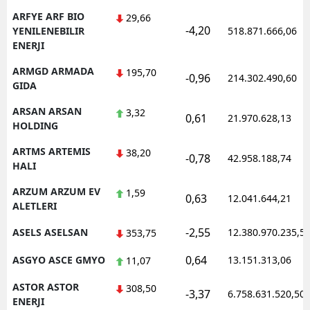
ARFYE ARF BIO
29,66
-4,20
YENILENEBILIR
518.871.666,06
ENERJI
ARMGD ARMADA
195,70
-0,96
214.302.490,60
GIDA
ARSAN ARSAN
3,32
0,61
21.970.628,13
HOLDING
ARTMS ARTEMIS
38,20
-0,78
42.958.188,74
HALI
ARZUM ARZUM EV
1,59
0,63
12.041.644,21
ALETLERI
-2,55
ASELS ASELSAN
12.380.970.235,5
353,75
0,64
ASGYO ASCE GMYO
13.151.313,06
11,07
ASTOR ASTOR
308,50
-3,37
6.758.631.520,50
ENERJI