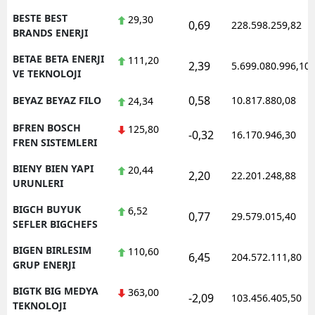
BESTE BEST
29,30
0,69
228.598.259,82
BRANDS ENERJI
BETAE BETA ENERJI
111,20
2,39
5.699.080.996,10
VE TEKNOLOJI
0,58
BEYAZ BEYAZ FILO
10.817.880,08
24,34
BFREN BOSCH
125,80
-0,32
16.170.946,30
FREN SISTEMLERI
BIENY BIEN YAPI
20,44
2,20
22.201.248,88
URUNLERI
BIGCH BUYUK
6,52
0,77
29.579.015,40
SEFLER BIGCHEFS
BIGEN BIRLESIM
110,60
6,45
204.572.111,80
GRUP ENERJI
BIGTK BIG MEDYA
363,00
-2,09
103.456.405,50
TEKNOLOJI