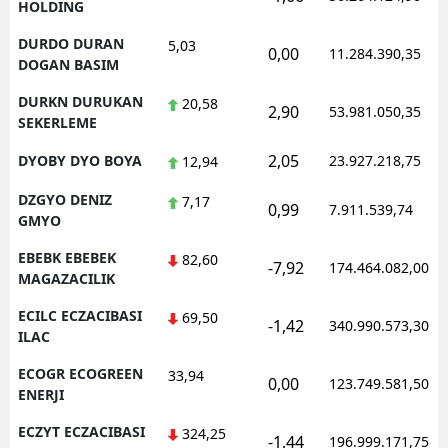
HOLDING
DURDO DURAN
5,03
0,00
11.284.390,35
DOGAN BASIM
DURKN DURUKAN
20,58
2,90
53.981.050,35
SEKERLEME
2,05
DYOBY DYO BOYA
23.927.218,75
12,94
DZGYO DENIZ
7,17
0,99
7.911.539,74
GMYO
EBEBK EBEBEK
82,60
-7,92
174.464.082,00
MAGAZACILIK
ECILC ECZACIBASI
69,50
-1,42
340.990.573,30
ILAC
ECOGR ECOGREEN
33,94
0,00
123.749.581,50
ENERJI
ECZYT ECZACIBASI
324,25
-1,44
196.999.171,75