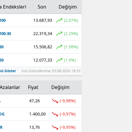
a Endeksleri
Son
Değişim
13.687,93
(2.07%)
100
22.319,34
(2.29%)
100-30
15.506,82
(1.98%)
30
12.077,33
(1.9%)
50
ü Göster
Son Güncellenme: 05.08.2026 18:10
Azalanlar
Fiyat
Değişim
47,26
(-9,98%)
A
1.400,00
(-9,97%)
DG
13,76
(-9,95%)
UR