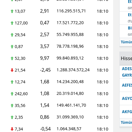
E
(U
2,91
116.295.515,71
18:10
13,07
E
(TL
0,47
17.521.772,20
18:10
127,00
Bi
2,57
55.749.955,88
18:10
29,54
(U
Tümün
3,57
78.778.198,96
18:10
0,87
9,97
99.840.893,12
18:10
Hisse
52,30
ADES
-2,45
1.288.374.572,24
18:10
21,54
GAY
1,68
14.234.200,48
18:10
12,74
AEFE
1,08
20.319.014,80
18:10
242,60
AGYO
1,54
149.461.141,70
18:10
35,56
AKFG
0,86
31.099.369,10
18:10
2,35
Tümün
-0,54
1.064.348,57
18:10
7,34