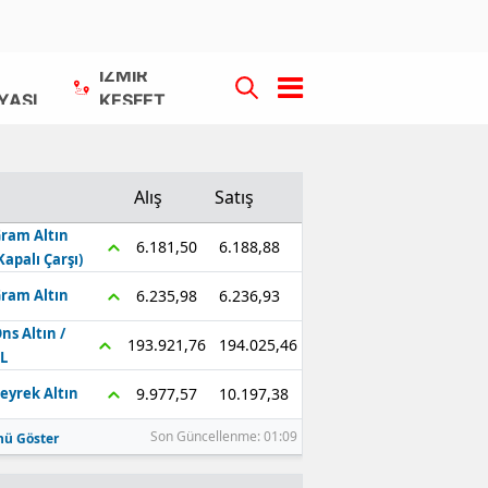
İZMİR
YASI
KEŞFET
Alış
Satış
ram Altın
6.188,88
6.181,50
Kapalı Çarşı)
6.236,93
6.235,98
ram Altın
ns Altın /
194.025,46
193.921,76
L
10.197,38
9.977,57
eyrek Altın
Son Güncellenme: 01:09
ü Göster