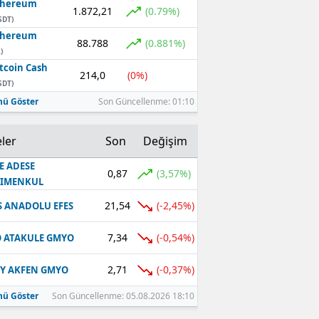
thereum
1.872,21
(0.79%)
SDT)
thereum
88.788
(0.881%)
)
tcoin Cash
214,0
(0%)
SDT)
ü Göster
Son Güncellenme: 01:10
ler
Son
Değişim
E ADESE
0,87
(3,57%)
RIMENKUL
21,54
(-2,45%)
S ANADOLU EFES
7,34
(-0,54%)
 ATAKULE GMYO
2,71
(-0,37%)
Y AKFEN GMYO
ü Göster
Son Güncellenme: 05.08.2026 18:10