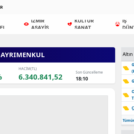
ER
İZMİR
KÜLTÜR
İŞ
EL
ASAYİŞ
SANAT
DÜN
GAYRIMENKUL
Altın
G
HACİM(TL)
(
Son Güncelleme
%
6.340.841,52
18:10
G
O
T
Ç
Tümün