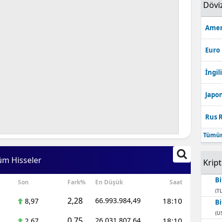
Dövi
Amer
Euro
İngili
Japon
Rus R
Tümün
üm Hisseler
Krip
Bi
Son
Fark%
En Düşük
Saat
(TL
2,28
66.993.984,49
18:10
8,97
Bi
(U
0,75
26.031.807,64
18:10
2,67