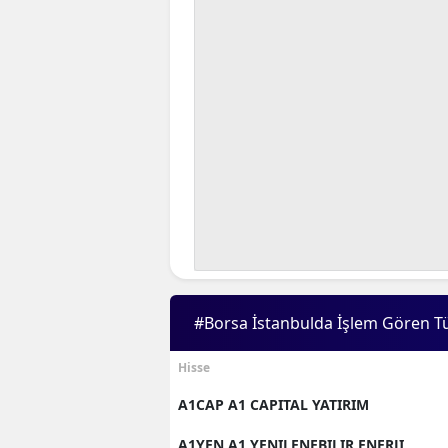
#Borsa İstanbulda İşlem Gören T
Hisse
A1CAP A1 CAPITAL YATIRIM
A1YEN A1 YENILENEBILIR ENERJI