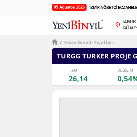
05 Ağustos 2026
İZMİR NÖBETÇİ ECZANEL
İZMİR
GÜNC
/
Hisse Senedi Fiyatları
TURGG TURKER PROJE 
FİYAT
DEĞİŞİM
26,14
0,54