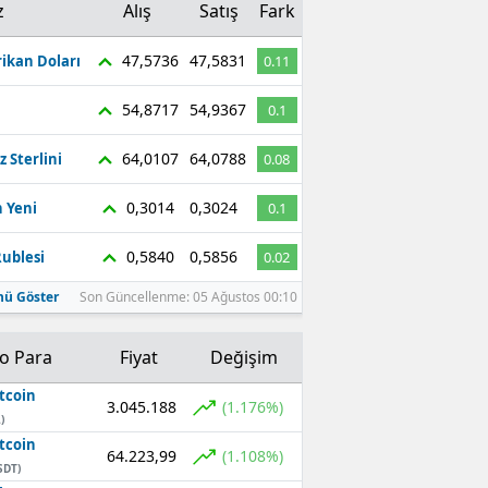
z
Alış
Satış
Fark
47,5736
47,5831
ikan Doları
0.11
54,8717
54,9367
0.1
64,0107
64,0788
z Sterlini
0.08
0,3014
0,3024
 Yeni
0.1
0,5840
0,5856
ublesi
0.02
ü Göster
Son Güncellenme: 05 Ağustos 00:10
to Para
Fiyat
Değişim
tcoin
3.045.188
(1.176%)
)
tcoin
64.223,99
(1.108%)
SDT)