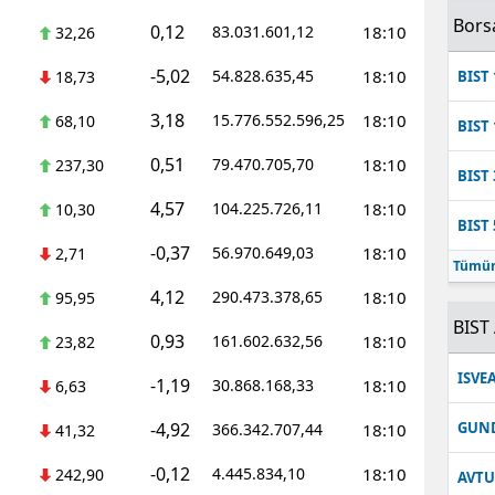
Bors
0,12
83.031.601,12
18:10
32,26
-5,02
54.828.635,45
18:10
18,73
BIST 
3,18
15.776.552.596,25
18:10
68,10
BIST 
0,51
79.470.705,70
18:10
237,30
BIST 
4,57
104.225.726,11
18:10
10,30
BIST 
-0,37
56.970.649,03
18:10
2,71
Tümün
4,12
290.473.378,65
18:10
95,95
BIST 
0,93
161.602.632,56
18:10
23,82
ISVE
-1,19
30.868.168,33
18:10
6,63
-4,92
GUN
366.342.707,44
18:10
41,32
-0,12
4.445.834,10
18:10
242,90
AVT