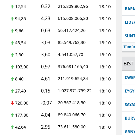
0,32
215.809.862,96
18:10
12,54
BAR
4,23
615.608.066,20
18:10
94,85
LIDE
0,63
56.417.424,26
18:10
9,66
SUN
3,03
85.549.763,30
18:10
45,54
Tümün
3,60
4.541.057,70
18:10
2,30
BIST 
0,97
376.681.165,40
18:10
103,90
CWE
4,61
211.919.654,84
18:10
8,40
0,15
1.027.971.759,22
18:10
27,40
EYGY
-0,07
20.567.418,50
18:10
720,00
SAYA
4,04
89.840.066,70
18:10
177,80
BUR
2,95
73.611.580,00
18:10
42,64
GRN