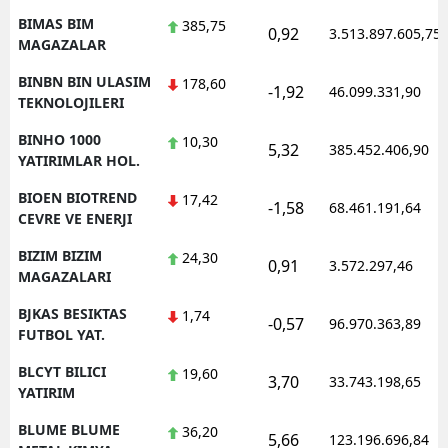
BIMAS BIM
385,75
0,92
3.513.897.605,75
MAGAZALAR
BINBN BIN ULASIM
178,60
-1,92
46.099.331,90
TEKNOLOJILERI
BINHO 1000
10,30
5,32
385.452.406,90
YATIRIMLAR HOL.
BIOEN BIOTREND
17,42
-1,58
68.461.191,64
CEVRE VE ENERJI
BIZIM BIZIM
24,30
0,91
3.572.297,46
MAGAZALARI
BJKAS BESIKTAS
1,74
-0,57
96.970.363,89
FUTBOL YAT.
BLCYT BILICI
19,60
3,70
33.743.198,65
YATIRIM
BLUME BLUME
36,20
5,66
123.196.696,84