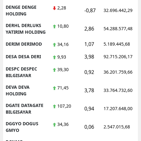
DENGE DENGE
2,28
-0,87
32.696.442,29
HOLDING
DERHL DERLUKS
10,80
2,86
54.288.577,48
YATIRIM HOLDING
1,07
DERIM DERIMOD
5.189.445,68
34,16
3,98
DESA DESA DERI
92.715.206,17
9,93
DESPC DESPEC
39,30
0,92
36.201.759,66
BILGISAYAR
DEVA DEVA
71,45
3,78
33.764.732,60
HOLDING
DGATE DATAGATE
107,20
0,94
17.207.648,00
BILGISAYAR
DGGYO DOGUS
34,36
0,06
2.547.015,68
GMYO