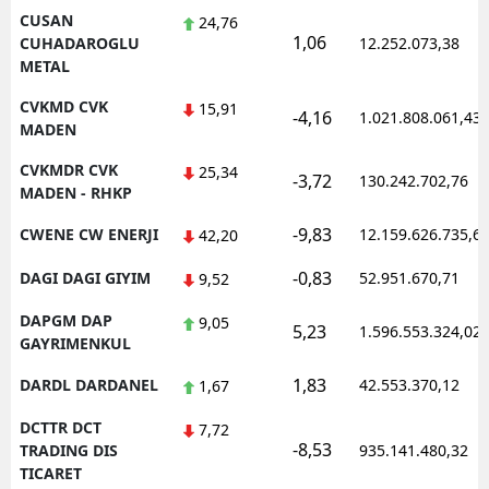
CUSAN
24,76
1,06
CUHADAROGLU
12.252.073,38
METAL
CVKMD CVK
15,91
-4,16
1.021.808.061,43
MADEN
CVKMDR CVK
25,34
-3,72
130.242.702,76
MADEN - RHKP
-9,83
CWENE CW ENERJI
12.159.626.735,6
42,20
-0,83
DAGI DAGI GIYIM
52.951.670,71
9,52
DAPGM DAP
9,05
5,23
1.596.553.324,02
GAYRIMENKUL
1,83
DARDL DARDANEL
42.553.370,12
1,67
DCTTR DCT
7,72
-8,53
TRADING DIS
935.141.480,32
TICARET