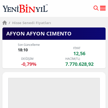
/
Hisse Senedi Fiyatları
AFYON AFYON CIMENTO
Son Güncelleme
FİYAT
18:10
12,56
DEĞİŞİM
HACİM(TL)
-0,79%
7.770.628,92