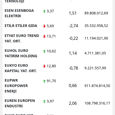
TEKNOLOJI
ESEN ESENBOGA
3,37
1,51
89.808.012,69
ELEKTRIK
-2,74
ETILR ETILER GIDA
35.532.958,52
5,69
ETYAT EURO TREND
13,71
-0,22
11.194.021,90
YAT. ORT.
EUHOL EURO
10,62
1,14
4.711.381,05
YATIRIM HOLDING
EUKYO EURO
12,80
-0,78
9.221.557,99
KAPITAL YAT. ORT.
EUPWR
91,70
0,66
EUROPOWER
911.874.814,50
ENERJI
EUREN EUROPEN
3,97
2,06
108.798.316,17
ENDUSTRI