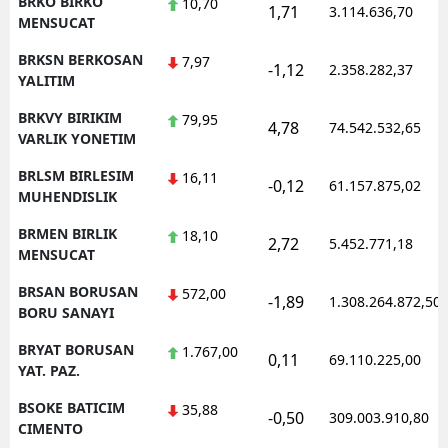
BRKO BIRKO
10,70
1,71
3.114.636,70
MENSUCAT
BRKSN BERKOSAN
7,97
-1,12
2.358.282,37
YALITIM
BRKVY BIRIKIM
79,95
4,78
74.542.532,65
VARLIK YONETIM
BRLSM BIRLESIM
16,11
-0,12
61.157.875,02
MUHENDISLIK
BRMEN BIRLIK
18,10
2,72
5.452.771,18
MENSUCAT
BRSAN BORUSAN
572,00
-1,89
1.308.264.872,50
BORU SANAYI
BRYAT BORUSAN
1.767,00
0,11
69.110.225,00
YAT. PAZ.
BSOKE BATICIM
35,88
-0,50
309.003.910,80
CIMENTO