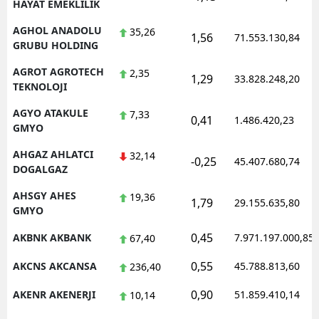
HAYAT EMEKLILIK
AGHOL ANADOLU
35,26
1,56
71.553.130,84
GRUBU HOLDING
AGROT AGROTECH
2,35
1,29
33.828.248,20
TEKNOLOJI
AGYO ATAKULE
7,33
0,41
1.486.420,23
GMYO
AHGAZ AHLATCI
32,14
-0,25
45.407.680,74
DOGALGAZ
AHSGY AHES
19,36
1,79
29.155.635,80
GMYO
0,45
AKBNK AKBANK
7.971.197.000,85
67,40
0,55
AKCNS AKCANSA
45.788.813,60
236,40
0,90
AKENR AKENERJI
51.859.410,14
10,14