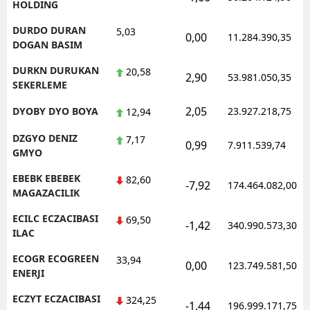
HOLDING
DURDO DURAN
5,03
0,00
11.284.390,35
DOGAN BASIM
DURKN DURUKAN
20,58
2,90
53.981.050,35
SEKERLEME
2,05
DYOBY DYO BOYA
23.927.218,75
12,94
DZGYO DENIZ
7,17
0,99
7.911.539,74
GMYO
EBEBK EBEBEK
82,60
-7,92
174.464.082,00
MAGAZACILIK
ECILC ECZACIBASI
69,50
-1,42
340.990.573,30
ILAC
ECOGR ECOGREEN
33,94
0,00
123.749.581,50
ENERJI
ECZYT ECZACIBASI
324,25
-1,44
196.999.171,75