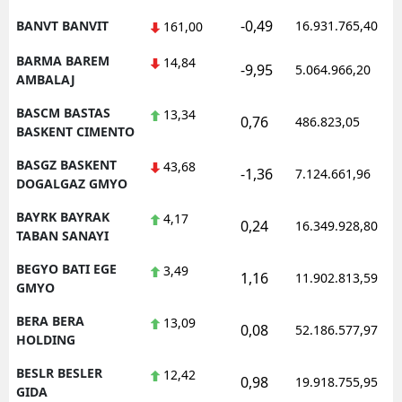
-0,49
BANVT BANVIT
16.931.765,40
161,00
BARMA BAREM
14,84
-9,95
5.064.966,20
AMBALAJ
BASCM BASTAS
13,34
0,76
486.823,05
BASKENT CIMENTO
BASGZ BASKENT
43,68
-1,36
7.124.661,96
DOGALGAZ GMYO
BAYRK BAYRAK
4,17
0,24
16.349.928,80
TABAN SANAYI
BEGYO BATI EGE
3,49
1,16
11.902.813,59
GMYO
BERA BERA
13,09
0,08
52.186.577,97
HOLDING
BESLR BESLER
12,42
0,98
19.918.755,95
GIDA