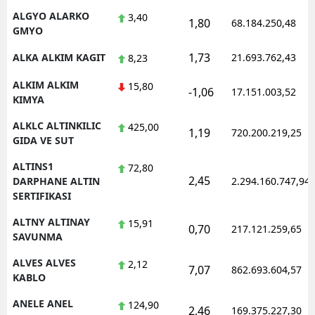
ALGYO ALARKO
3,40
1,80
68.184.250,48
GMYO
1,73
ALKA ALKIM KAGIT
21.693.762,43
8,23
ALKIM ALKIM
15,80
-1,06
17.151.003,52
KIMYA
ALKLC ALTINKILIC
425,00
1,19
720.200.219,25
GIDA VE SUT
ALTINS1
72,80
2,45
DARPHANE ALTIN
2.294.160.747,94
SERTIFIKASI
ALTNY ALTINAY
15,91
0,70
217.121.259,65
SAVUNMA
ALVES ALVES
2,12
7,07
862.693.604,57
KABLO
ANELE ANEL
124,90
2,46
169.375.227,30