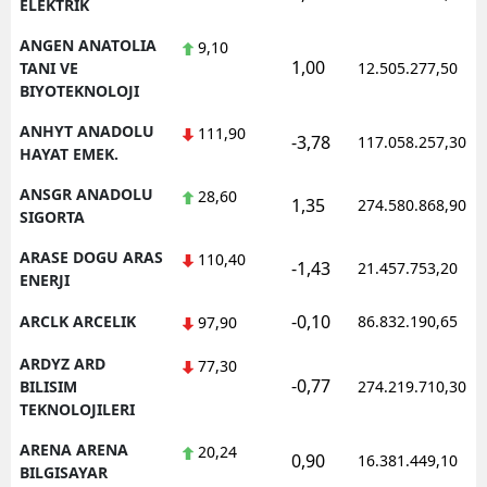
ELEKTRIK
ANGEN ANATOLIA
9,10
1,00
TANI VE
12.505.277,50
BIYOTEKNOLOJI
ANHYT ANADOLU
111,90
-3,78
117.058.257,30
HAYAT EMEK.
ANSGR ANADOLU
28,60
1,35
274.580.868,90
SIGORTA
ARASE DOGU ARAS
110,40
-1,43
21.457.753,20
ENERJI
-0,10
ARCLK ARCELIK
86.832.190,65
97,90
ARDYZ ARD
77,30
-0,77
BILISIM
274.219.710,30
TEKNOLOJILERI
ARENA ARENA
20,24
0,90
16.381.449,10
BILGISAYAR