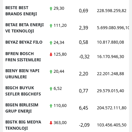
BESTE BEST
29,30
0,69
228.598.259,82
BRANDS ENERJI
BETAE BETA ENERJI
111,20
2,39
5.699.080.996,10
VE TEKNOLOJI
0,58
BEYAZ BEYAZ FILO
10.817.880,08
24,34
BFREN BOSCH
125,80
-0,32
16.170.946,30
FREN SISTEMLERI
BIENY BIEN YAPI
20,44
2,20
22.201.248,88
URUNLERI
BIGCH BUYUK
6,52
0,77
29.579.015,40
SEFLER BIGCHEFS
BIGEN BIRLESIM
110,60
6,45
204.572.111,80
GRUP ENERJI
BIGTK BIG MEDYA
363,00
-2,09
103.456.405,50
TEKNOLOJI