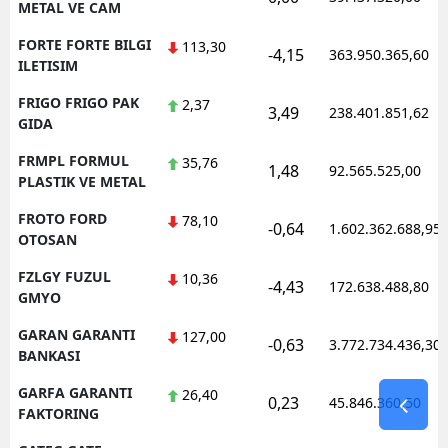
METAL VE CAM
FORTE FORTE BILGI
113,30
-4,15
363.950.365,60
ILETISIM
FRIGO FRIGO PAK
2,37
3,49
238.401.851,62
GIDA
FRMPL FORMUL
35,76
1,48
92.565.525,00
PLASTIK VE METAL
FROTO FORD
78,10
-0,64
1.602.362.688,95
OTOSAN
FZLGY FUZUL
10,36
-4,43
172.638.488,80
GMYO
GARAN GARANTI
127,00
-0,63
3.772.734.436,30
BANKASI
GARFA GARANTI
26,40
0,23
45.846.360,50
FAKTORING