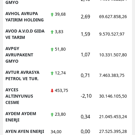
GMYO
AVHOL AVRUPA
39,68
2,69
69.627.858,26
YATIRIM HOLDING
AVOD A.V.O.D GIDA
3,83
1,59
9.570.527,97
VE TARIM
AVPGY
51,80
1,07
AVRUPAKENT
10.331.507,80
GMYO
AVTUR AVRASYA
12,74
0,71
7.463.383,75
PETROL VE TUR.
AYCES
453,75
-2,10
ALTINYUNUS
30.146.105,50
CESME
AYDEM AYDEM
23,80
0,34
21.045.453,24
ENERJI
0,00
AYEN AYEN ENERJI
27.525.395,28
34,00