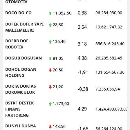
OTOMOTIV
0,38
DOCO DO-CO
96.284.930,00
11.352,50
DOFER DOFER YAPI
28,30
2,54
19.621.747,32
MALZEMELERI
DOFRB DOF
136,40
3,18
856.816.246,40
ROBOTIK
4,38
DOGUB DOGUSAN
26.285.582,45
81,05
DOHOL DOGAN
20,50
-1,91
131.554.567,36
HOLDING
DOKTA DOKTAS
21,20
-0,38
7.235.066,94
DOKUMCULUK
DSTKF DESTEK
1.773,00
4,29
FINANS
1.424.493.073,00
FAKTORING
DUNYH DUNYA
148,50
-1,66
56.264.124,90