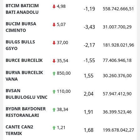
BTCIM BATICIM
4,98
-1,19
558.742.666,51
BATI ANADOLU
BUCIM BURSA
5,07
-3,43
31.007.700,29
CIMENTO
BULGS BULLS
37,00
-2,17
181.928.021,96
GSYO
-1,55
BURCE BURCELIK
77.406.946,18
35,54
BURVA BURCELIK
850,00
1,55
30.260.376,00
VANA
BVSAN
110,00
2,04
57.947.412,90
BULBULOGLU VINC
BYDNR BAYDONER
38,34
1,91
36.399.523,46
RESTORANLARI
CANTE CAN2
1,21
1,68
199.678.042,27
TERMIK