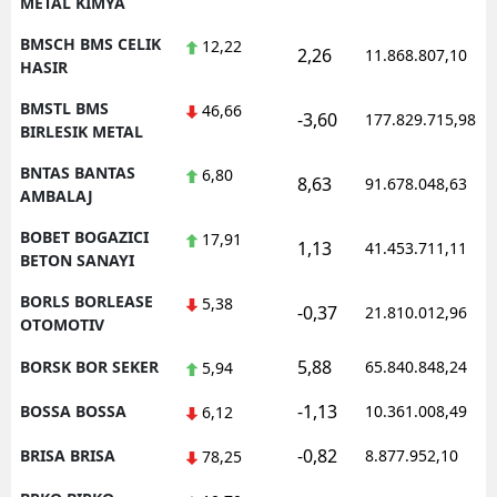
METAL KIMYA
BMSCH BMS CELIK
12,22
2,26
11.868.807,10
HASIR
BMSTL BMS
46,66
-3,60
177.829.715,98
BIRLESIK METAL
BNTAS BANTAS
6,80
8,63
91.678.048,63
AMBALAJ
BOBET BOGAZICI
17,91
1,13
41.453.711,11
BETON SANAYI
BORLS BORLEASE
5,38
-0,37
21.810.012,96
OTOMOTIV
5,88
BORSK BOR SEKER
65.840.848,24
5,94
-1,13
BOSSA BOSSA
10.361.008,49
6,12
-0,82
BRISA BRISA
8.877.952,10
78,25