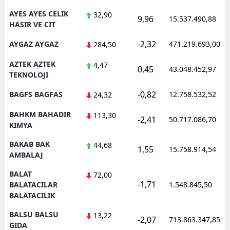
AYES AYES CELIK
32,90
9,96
15.537.490,88
HASIR VE CIT
-2,32
AYGAZ AYGAZ
471.219.693,00
284,50
AZTEK AZTEK
4,47
0,45
43.048.452,97
TEKNOLOJI
-0,82
BAGFS BAGFAS
12.758.532,52
24,32
BAHKM BAHADIR
113,30
-2,41
50.717.086,70
KIMYA
BAKAB BAK
44,68
1,55
15.758.914,54
AMBALAJ
BALAT
72,00
-1,71
BALATACILAR
1.548.845,50
BALATACILIK
BALSU BALSU
13,22
-2,07
713.863.347,85
GIDA