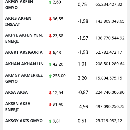
AKFGY AKFEN
2,69
0,75
65.234.427,32
GMYO
AKFIS AKFEN
96,55
-1,58
143.809.048,65
INSAAT
AKFYE AKFEN YEN.
23,88
-1,57
138.770.544,92
ENERJI
-1,53
AKGRT AKSIGORTA
52.782.472,17
6,43
1,01
AKHAN AKHAN UN
208.501.289,64
42,20
AKMGY AKMERKEZ
258,00
3,20
15.894.575,15
GMYO
-0,87
AKSA AKSA
224.740.006,90
12,54
AKSEN AKSA
91,40
-4,99
497.090.250,75
ENERJI
0,51
AKSGY AKIS GMYO
25.719.982,12
9,81