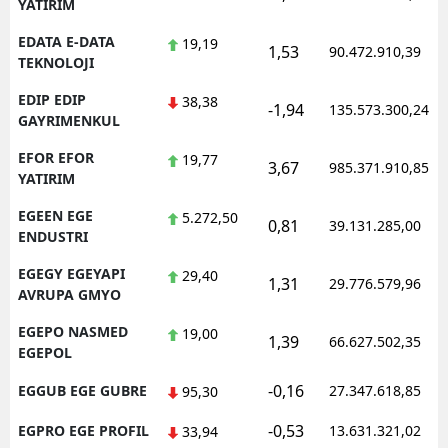
YATIRIM
EDATA E-DATA
19,19
1,53
90.472.910,39
TEKNOLOJI
EDIP EDIP
38,38
-1,94
135.573.300,24
GAYRIMENKUL
EFOR EFOR
19,77
3,67
985.371.910,85
YATIRIM
EGEEN EGE
5.272,50
0,81
39.131.285,00
ENDUSTRI
EGEGY EGEYAPI
29,40
1,31
29.776.579,96
AVRUPA GMYO
EGEPO NASMED
19,00
1,39
66.627.502,35
EGEPOL
-0,16
EGGUB EGE GUBRE
27.347.618,85
95,30
-0,53
EGPRO EGE PROFIL
13.631.321,02
33,94