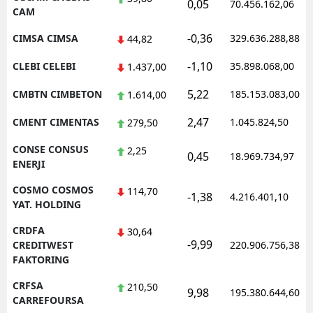
0,05
70.456.162,06
CAM
-0,36
CIMSA CIMSA
329.636.288,88
44,82
-1,10
CLEBI CELEBI
35.898.068,00
1.437,00
5,22
CMBTN CIMBETON
185.153.083,00
1.614,00
2,47
CMENT CIMENTAS
1.045.824,50
279,50
CONSE CONSUS
2,25
0,45
18.969.734,97
ENERJI
COSMO COSMOS
114,70
-1,38
4.216.401,10
YAT. HOLDING
CRDFA
30,64
-9,99
CREDITWEST
220.906.756,38
FAKTORING
CRFSA
210,50
9,98
195.380.644,60
CARREFOURSA