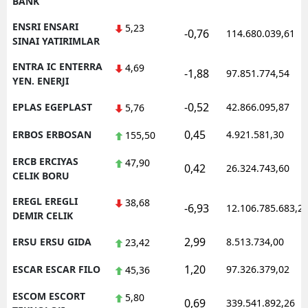
BANK
ENSRI ENSARI
5,23
-0,76
114.680.039,61
SINAI YATIRIMLAR
ENTRA IC ENTERRA
4,69
-1,88
97.851.774,54
YEN. ENERJI
-0,52
EPLAS EGEPLAST
42.866.095,87
5,76
0,45
ERBOS ERBOSAN
4.921.581,30
155,50
ERCB ERCIYAS
47,90
0,42
26.324.743,60
CELIK BORU
EREGL EREGLI
38,68
-6,93
12.106.785.683,2
DEMIR CELIK
2,99
ERSU ERSU GIDA
8.513.734,00
23,42
1,20
ESCAR ESCAR FILO
97.326.379,02
45,36
ESCOM ESCORT
5,80
0,69
339.541.892,26