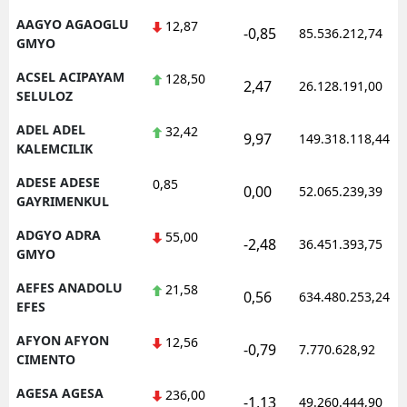
AAGYO AGAOGLU
12,87
-0,85
85.536.212,74
GMYO
ACSEL ACIPAYAM
128,50
2,47
26.128.191,00
SELULOZ
ADEL ADEL
32,42
9,97
149.318.118,44
KALEMCILIK
ADESE ADESE
0,85
0,00
52.065.239,39
GAYRIMENKUL
ADGYO ADRA
55,00
-2,48
36.451.393,75
GMYO
AEFES ANADOLU
21,58
0,56
634.480.253,24
EFES
AFYON AFYON
12,56
-0,79
7.770.628,92
CIMENTO
AGESA AGESA
236,00
-1,13
49.260.444,90