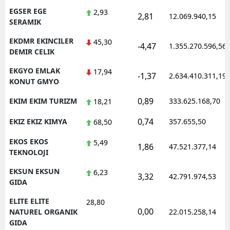
EGSER EGE
2,93
2,81
12.069.940,15
SERAMIK
EKDMR EKINCILER
45,30
-4,47
1.355.270.596,56
DEMIR CELIK
EKGYO EMLAK
17,94
-1,37
2.634.410.311,19
KONUT GMYO
0,89
EKIM EKIM TURIZM
333.625.168,70
18,21
0,74
EKIZ EKIZ KIMYA
357.655,50
68,50
EKOS EKOS
5,49
1,86
47.521.377,14
TEKNOLOJI
EKSUN EKSUN
6,23
3,32
42.791.974,53
GIDA
ELITE ELITE
28,80
0,00
NATUREL ORGANIK
22.015.258,14
GIDA