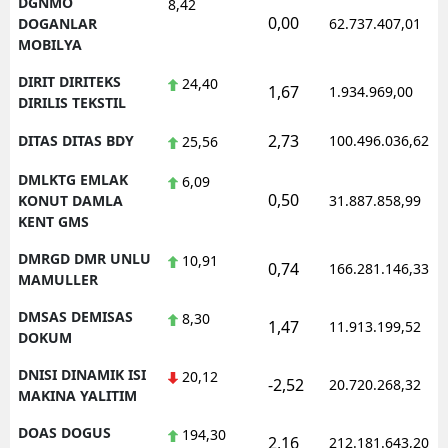
DGNMO
8,42
0,00
DOGANLAR
62.737.407,01
MOBILYA
DIRIT DIRITEKS
24,40
1,67
1.934.969,00
DIRILIS TEKSTIL
2,73
DITAS DITAS BDY
100.496.036,62
25,56
DMLKTG EMLAK
6,09
0,50
KONUT DAMLA
31.887.858,99
KENT GMS
DMRGD DMR UNLU
10,91
0,74
166.281.146,33
MAMULLER
DMSAS DEMISAS
8,30
1,47
11.913.199,52
DOKUM
DNISI DINAMIK ISI
20,12
-2,52
20.720.268,32
MAKINA YALITIM
DOAS DOGUS
194,30
2,16
212.181.643,20