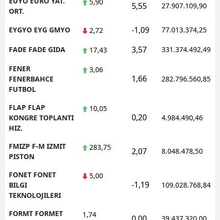
EUYO EURO YAT.
5,90
5,55
27.907.109,90
ORT.
-1,09
EYGYO EYG GMYO
77.013.374,25
2,72
3,57
FADE FADE GIDA
331.374.492,49
17,43
FENER
3,06
1,66
FENERBAHCE
282.796.560,85
FUTBOL
FLAP FLAP
10,05
0,20
KONGRE TOPLANTI
4.984.490,46
HIZ.
FMIZP F-M IZMIT
283,75
2,07
8.048.478,50
PISTON
FONET FONET
5,00
-1,19
BILGI
109.028.768,84
TEKNOLOJILERI
FORMT FORMET
1,74
0,00
39.437.320,00