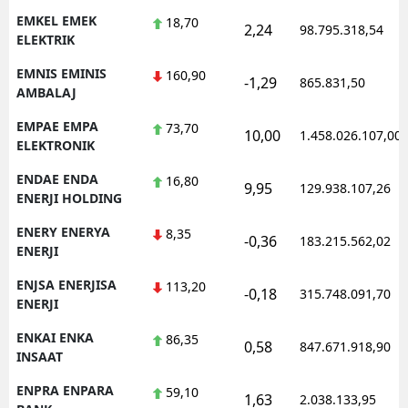
EMKEL EMEK
18,70
2,24
98.795.318,54
ELEKTRIK
EMNIS EMINIS
160,90
-1,29
865.831,50
AMBALAJ
EMPAE EMPA
73,70
10,00
1.458.026.107,00
ELEKTRONIK
ENDAE ENDA
16,80
9,95
129.938.107,26
ENERJI HOLDING
ENERY ENERYA
8,35
-0,36
183.215.562,02
ENERJI
ENJSA ENERJISA
113,20
-0,18
315.748.091,70
ENERJI
ENKAI ENKA
86,35
0,58
847.671.918,90
INSAAT
ENPRA ENPARA
59,10
1,63
2.038.133,95