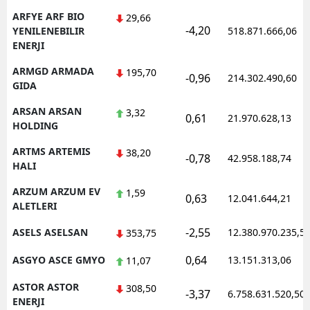
ARFYE ARF BIO
29,66
-4,20
YENILENEBILIR
518.871.666,06
ENERJI
ARMGD ARMADA
195,70
-0,96
214.302.490,60
GIDA
ARSAN ARSAN
3,32
0,61
21.970.628,13
HOLDING
ARTMS ARTEMIS
38,20
-0,78
42.958.188,74
HALI
ARZUM ARZUM EV
1,59
0,63
12.041.644,21
ALETLERI
-2,55
ASELS ASELSAN
12.380.970.235,5
353,75
0,64
ASGYO ASCE GMYO
13.151.313,06
11,07
ASTOR ASTOR
308,50
-3,37
6.758.631.520,50
ENERJI