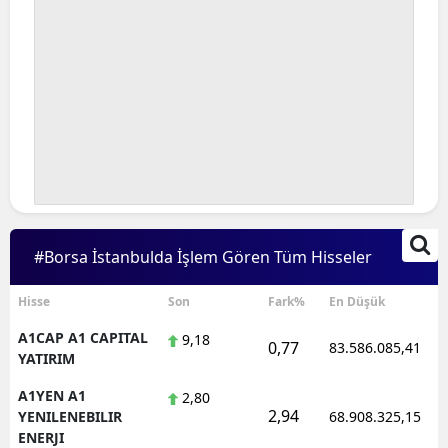
#Borsa İstanbulda İşlem Gören Tüm Hisseler
Hisse
Son
Fark%
En Düşük
A1CAP A1 CAPITAL
9,18
0,77
83.586.085,41
YATIRIM
A1YEN A1
2,80
2,94
YENILENEBILIR
68.908.325,15
ENERJI