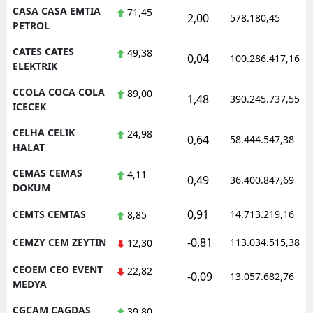
CASA CASA EMTIA
71,45
2,00
578.180,45
PETROL
CATES CATES
49,38
0,04
100.286.417,16
ELEKTRIK
CCOLA COCA COLA
89,00
1,48
390.245.737,55
ICECEK
CELHA CELIK
24,98
0,64
58.444.547,38
HALAT
CEMAS CEMAS
4,11
0,49
36.400.847,69
DOKUM
0,91
CEMTS CEMTAS
14.713.219,16
8,85
-0,81
CEMZY CEM ZEYTIN
113.034.515,38
12,30
CEOEM CEO EVENT
22,82
-0,09
13.057.682,76
MEDYA
CGCAM CAGDAS
39,80