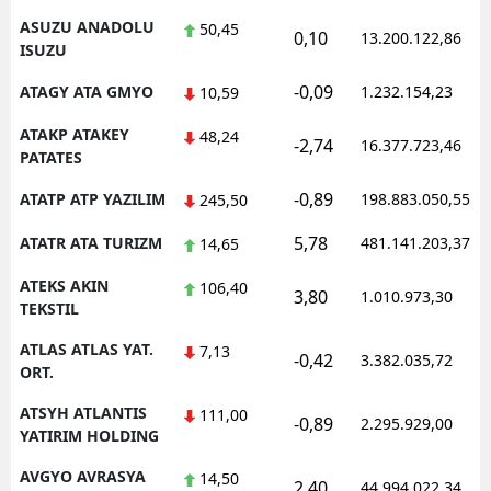
ASUZU ANADOLU
50,45
0,10
13.200.122,86
ISUZU
-0,09
ATAGY ATA GMYO
1.232.154,23
10,59
ATAKP ATAKEY
48,24
-2,74
16.377.723,46
PATATES
-0,89
ATATP ATP YAZILIM
198.883.050,55
245,50
5,78
ATATR ATA TURIZM
481.141.203,37
14,65
ATEKS AKIN
106,40
3,80
1.010.973,30
TEKSTIL
ATLAS ATLAS YAT.
7,13
-0,42
3.382.035,72
ORT.
ATSYH ATLANTIS
111,00
-0,89
2.295.929,00
YATIRIM HOLDING
AVGYO AVRASYA
14,50
2,40
44.994.022,34