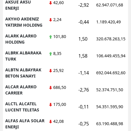
AKSUE AKSU
42,60
-2,92
62.947.071,68
ENERJI
AKYHO AKDENIZ
2,24
-0,44
1.189.420,49
YATIRIM HOLDING
ALARK ALARKO
101,80
1,50
320.678.263,15
HOLDING
ALBRK ALBARAKA
8,35
1,58
106.449.455,94
TURK
ALBTN ALBAYRAK
25,92
-1,14
692.044.692,60
BETON SANAYI
ALCAR ALARKO
686,50
-2,76
52.374.751,50
CARRIER
ALCTL ALCATEL
175,00
-0,11
54.351.595,90
LUCENT TELETAS
ALFAS ALFA SOLAR
42,08
-0,75
63.190.488,98
ENERJI