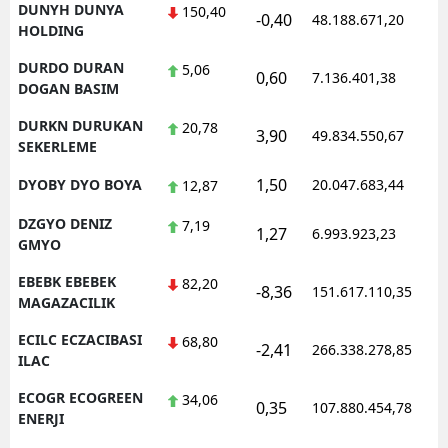
DUNYH DUNYA
150,40
-0,40
48.188.671,20
HOLDING
DURDO DURAN
5,06
0,60
7.136.401,38
DOGAN BASIM
DURKN DURUKAN
20,78
3,90
49.834.550,67
SEKERLEME
1,50
DYOBY DYO BOYA
20.047.683,44
12,87
DZGYO DENIZ
7,19
1,27
6.993.923,23
GMYO
EBEBK EBEBEK
82,20
-8,36
151.617.110,35
MAGAZACILIK
ECILC ECZACIBASI
68,80
-2,41
266.338.278,85
ILAC
ECOGR ECOGREEN
34,06
0,35
107.880.454,78
ENERJI