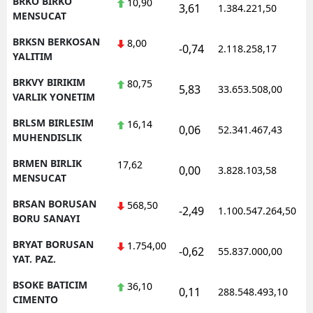
BRKO BIRKO
10,90
3,61
1.384.221,50
MENSUCAT
BRKSN BERKOSAN
8,00
-0,74
2.118.258,17
YALITIM
BRKVY BIRIKIM
80,75
5,83
33.653.508,00
VARLIK YONETIM
BRLSM BIRLESIM
16,14
0,06
52.341.467,43
MUHENDISLIK
BRMEN BIRLIK
17,62
0,00
3.828.103,58
MENSUCAT
BRSAN BORUSAN
568,50
-2,49
1.100.547.264,50
BORU SANAYI
BRYAT BORUSAN
1.754,00
-0,62
55.837.000,00
YAT. PAZ.
BSOKE BATICIM
36,10
0,11
288.548.493,10
CIMENTO