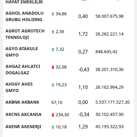
HAYAT EMEKLILIK
AGHOL ANADOLU
34,86
0,40
58.007.675,98
GRUBU HOLDING
AGROT AGROTECH
2,36
1,72
26.262.221,14
TEKNOLOJI
AGYO ATAKULE
7,32
0,27
848.645,42
GMYO
AHGAZ AHLATCI
32,08
-0,43
38.201.310,36
DOGALGAZ
AHSGY AHES
19,23
1,10
26.162.964,29
GMYO
0,00
AKBNK AKBANK
5.537.171.527,30
67,10
-0,34
AKCNS AKCANSA
30.102.457,90
234,30
1,29
AKENR AKENERJI
45.195.322,93
10,18