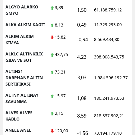
ALGYO ALARKO
3,39
1,50
61.188.759,12
GMYO
0,49
ALKA ALKIM KAGIT
11.329.293,00
8,13
ALKIM ALKIM
15,82
-0,94
8.569.434,80
KIMYA
ALKLC ALTINKILIC
437,75
4,23
398.008.543,75
GIDA VE SUT
ALTINS1
73,21
3,03
DARPHANE ALTIN
1.984.596.192,77
SERTIFIKASI
ALTNY ALTINAY
15,97
1,08
186.241.973,53
SAVUNMA
ALVES ALVES
2,15
8,59
818.337.902,21
KABLO
ANELE ANEL
120,00
-1,56
73.194.179,10