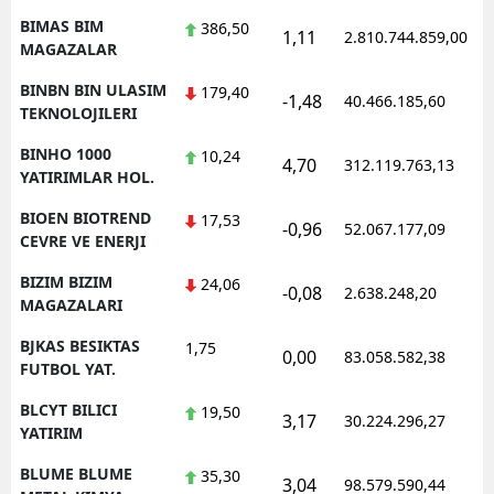
BIMAS BIM
386,50
1,11
2.810.744.859,00
MAGAZALAR
BINBN BIN ULASIM
179,40
-1,48
40.466.185,60
TEKNOLOJILERI
BINHO 1000
10,24
4,70
312.119.763,13
YATIRIMLAR HOL.
BIOEN BIOTREND
17,53
-0,96
52.067.177,09
CEVRE VE ENERJI
BIZIM BIZIM
24,06
-0,08
2.638.248,20
MAGAZALARI
BJKAS BESIKTAS
1,75
0,00
83.058.582,38
FUTBOL YAT.
BLCYT BILICI
19,50
3,17
30.224.296,27
YATIRIM
BLUME BLUME
35,30
3,04
98.579.590,44