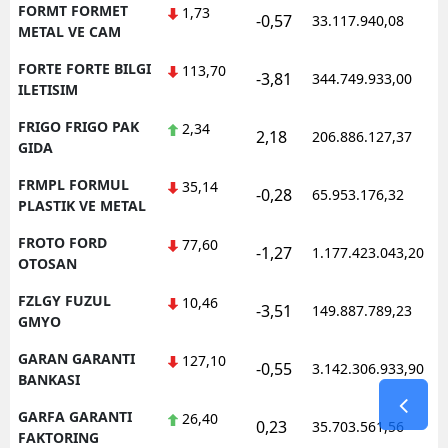
FORMT FORMET
1,73
-0,57
33.117.940,08
METAL VE CAM
FORTE FORTE BILGI
113,70
-3,81
344.749.933,00
ILETISIM
FRIGO FRIGO PAK
2,34
2,18
206.886.127,37
GIDA
FRMPL FORMUL
35,14
-0,28
65.953.176,32
PLASTIK VE METAL
FROTO FORD
77,60
-1,27
1.177.423.043,20
OTOSAN
FZLGY FUZUL
10,46
-3,51
149.887.789,23
GMYO
GARAN GARANTI
127,10
-0,55
3.142.306.933,90
BANKASI
GARFA GARANTI
26,40
0,23
35.703.561,56
FAKTORING