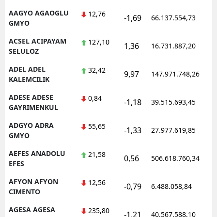
AAGYO AGAOGLU
12,76
-1,69
66.137.554,73
GMYO
ACSEL ACIPAYAM
127,10
1,36
16.731.887,20
SELULOZ
ADEL ADEL
32,42
9,97
147.971.748,26
KALEMCILIK
ADESE ADESE
0,84
-1,18
39.515.693,45
GAYRIMENKUL
ADGYO ADRA
55,65
-1,33
27.977.619,85
GMYO
AEFES ANADOLU
21,58
0,56
506.618.760,34
EFES
AFYON AFYON
12,56
-0,79
6.488.058,84
CIMENTO
AGESA AGESA
235,80
-1,21
40.567.588,10