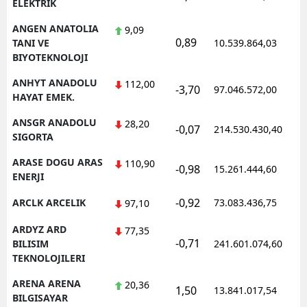
ELEKTRIK
ANGEN ANATOLIA
9,09
0,89
TANI VE
10.539.864,03
BIYOTEKNOLOJI
ANHYT ANADOLU
112,00
-3,70
97.046.572,00
HAYAT EMEK.
ANSGR ANADOLU
28,20
-0,07
214.530.430,40
SIGORTA
ARASE DOGU ARAS
110,90
-0,98
15.261.444,60
ENERJI
-0,92
ARCLK ARCELIK
73.083.436,75
97,10
ARDYZ ARD
77,35
-0,71
BILISIM
241.601.074,60
TEKNOLOJILERI
ARENA ARENA
20,36
1,50
13.841.017,54
BILGISAYAR