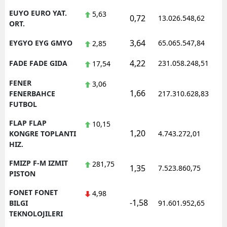
EUYO EURO YAT.
5,63
0,72
13.026.548,62
ORT.
3,64
EYGYO EYG GMYO
65.065.547,84
2,85
4,22
FADE FADE GIDA
231.058.248,51
17,54
FENER
3,06
1,66
FENERBAHCE
217.310.628,83
FUTBOL
FLAP FLAP
10,15
1,20
KONGRE TOPLANTI
4.743.272,01
HIZ.
FMIZP F-M IZMIT
281,75
1,35
7.523.860,75
PISTON
FONET FONET
4,98
-1,58
BILGI
91.601.952,65
TEKNOLOJILERI