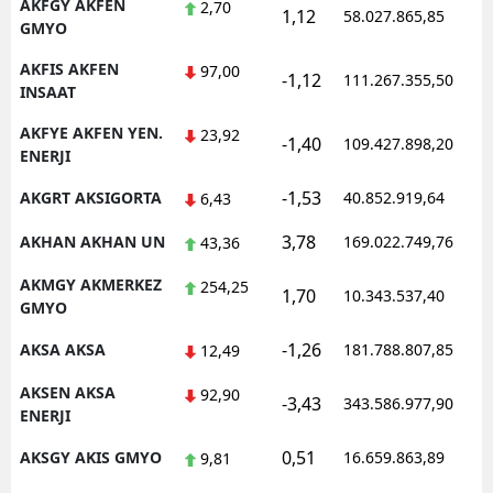
AKFGY AKFEN
2,70
1,12
58.027.865,85
GMYO
AKFIS AKFEN
97,00
-1,12
111.267.355,50
INSAAT
AKFYE AKFEN YEN.
23,92
-1,40
109.427.898,20
ENERJI
-1,53
AKGRT AKSIGORTA
40.852.919,64
6,43
3,78
AKHAN AKHAN UN
169.022.749,76
43,36
AKMGY AKMERKEZ
254,25
1,70
10.343.537,40
GMYO
-1,26
AKSA AKSA
181.788.807,85
12,49
AKSEN AKSA
92,90
-3,43
343.586.977,90
ENERJI
0,51
AKSGY AKIS GMYO
16.659.863,89
9,81