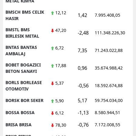
METAL KIMYA
BMSCH BMS CELIK
12,12
1,42
7.995.408,05
HASIR
BMSTL BMS
47,20
-2,48
111.348.226,30
BIRLESIK METAL
BNTAS BANTAS
6,72
7,35
71.243.022,88
AMBALAJ
BOBET BOGAZICI
17,88
0,96
35.674.988,42
BETON SANAYI
BORLS BORLEASE
5,37
-0,56
18.592.674,88
OTOMOTIV
5,17
BORSK BOR SEKER
59.754.034,00
5,90
-1,13
BOSSA BOSSA
8.580.944,51
6,12
-0,76
BRISA BRISA
7.172.008,55
78,30