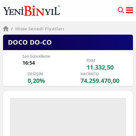
/
Hisse Senedi Fiyatları
DOCO DO-CO
Son Güncelleme
FİYAT
16:54
11.332,50
DEĞİŞİM
HACİM(TL)
0,20%
74.259.470,00