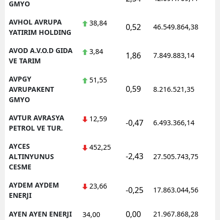
GMYO
AVHOL AVRUPA
38,84
0,52
46.549.864,38
YATIRIM HOLDING
AVOD A.V.O.D GIDA
3,84
1,86
7.849.883,14
VE TARIM
AVPGY
51,55
0,59
AVRUPAKENT
8.216.521,35
GMYO
AVTUR AVRASYA
12,59
-0,47
6.493.366,14
PETROL VE TUR.
AYCES
452,25
-2,43
ALTINYUNUS
27.505.743,75
CESME
AYDEM AYDEM
23,66
-0,25
17.863.044,56
ENERJI
0,00
AYEN AYEN ENERJI
21.967.868,28
34,00