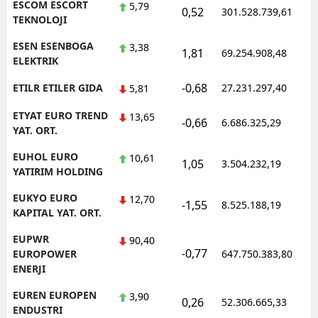
ESCOM ESCORT
5,79
0,52
301.528.739,61
TEKNOLOJI
ESEN ESENBOGA
3,38
1,81
69.254.908,48
ELEKTRIK
-0,68
ETILR ETILER GIDA
27.231.297,40
5,81
ETYAT EURO TREND
13,65
-0,66
6.686.325,29
YAT. ORT.
EUHOL EURO
10,61
1,05
3.504.232,19
YATIRIM HOLDING
EUKYO EURO
12,70
-1,55
8.525.188,19
KAPITAL YAT. ORT.
EUPWR
90,40
-0,77
EUROPOWER
647.750.383,80
ENERJI
EUREN EUROPEN
3,90
0,26
52.306.665,33
ENDUSTRI