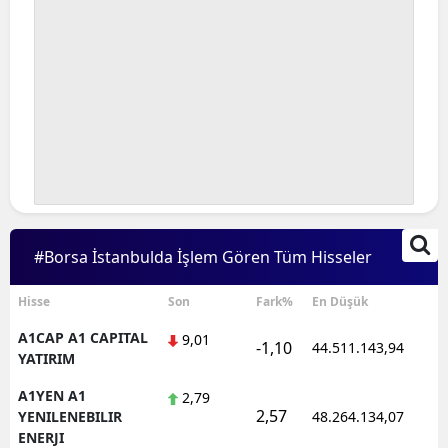
#Borsa İstanbulda İşlem Gören Tüm Hisseler
Hisse
Son
Fark%
En Düşük
A1CAP A1 CAPITAL
9,01
-1,10
44.511.143,94
YATIRIM
A1YEN A1
2,79
2,57
YENILENEBILIR
48.264.134,07
ENERJI