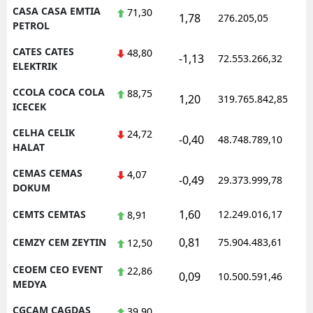
CASA CASA EMTIA
71,30
1,78
276.205,05
PETROL
CATES CATES
48,80
-1,13
72.553.266,32
ELEKTRIK
CCOLA COCA COLA
88,75
1,20
319.765.842,85
ICECEK
CELHA CELIK
24,72
-0,40
48.748.789,10
HALAT
CEMAS CEMAS
4,07
-0,49
29.373.999,78
DOKUM
1,60
CEMTS CEMTAS
12.249.016,17
8,91
0,81
CEMZY CEM ZEYTIN
75.904.483,61
12,50
CEOEM CEO EVENT
22,86
0,09
10.500.591,46
MEDYA
CGCAM CAGDAS
39,90