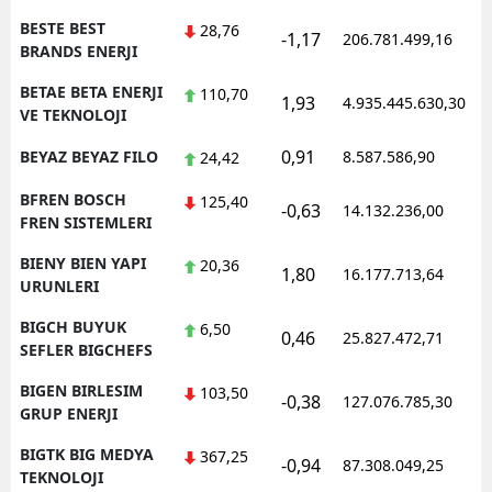
BESTE BEST
28,76
-1,17
206.781.499,16
BRANDS ENERJI
BETAE BETA ENERJI
110,70
1,93
4.935.445.630,30
VE TEKNOLOJI
0,91
BEYAZ BEYAZ FILO
8.587.586,90
24,42
BFREN BOSCH
125,40
-0,63
14.132.236,00
FREN SISTEMLERI
BIENY BIEN YAPI
20,36
1,80
16.177.713,64
URUNLERI
BIGCH BUYUK
6,50
0,46
25.827.472,71
SEFLER BIGCHEFS
BIGEN BIRLESIM
103,50
-0,38
127.076.785,30
GRUP ENERJI
BIGTK BIG MEDYA
367,25
-0,94
87.308.049,25
TEKNOLOJI