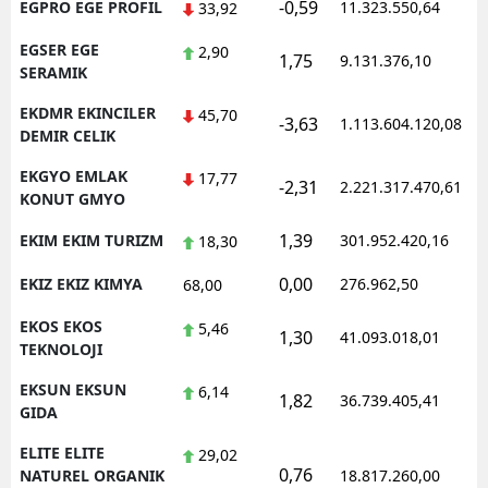
-0,59
EGPRO EGE PROFIL
11.323.550,64
33,92
EGSER EGE
2,90
1,75
9.131.376,10
SERAMIK
EKDMR EKINCILER
45,70
-3,63
1.113.604.120,08
DEMIR CELIK
EKGYO EMLAK
17,77
-2,31
2.221.317.470,61
KONUT GMYO
1,39
EKIM EKIM TURIZM
301.952.420,16
18,30
0,00
EKIZ EKIZ KIMYA
276.962,50
68,00
EKOS EKOS
5,46
1,30
41.093.018,01
TEKNOLOJI
EKSUN EKSUN
6,14
1,82
36.739.405,41
GIDA
ELITE ELITE
29,02
0,76
NATUREL ORGANIK
18.817.260,00