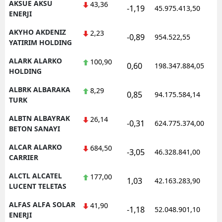
AKSUE AKSU
43,36
-1,19
45.975.413,50
ENERJI
AKYHO AKDENIZ
2,23
-0,89
954.522,55
YATIRIM HOLDING
ALARK ALARKO
100,90
0,60
198.347.884,05
HOLDING
ALBRK ALBARAKA
8,29
0,85
94.175.584,14
TURK
ALBTN ALBAYRAK
26,14
-0,31
624.775.374,00
BETON SANAYI
ALCAR ALARKO
684,50
-3,05
46.328.841,00
CARRIER
ALCTL ALCATEL
177,00
1,03
42.163.283,90
LUCENT TELETAS
ALFAS ALFA SOLAR
41,90
-1,18
52.048.901,10
ENERJI