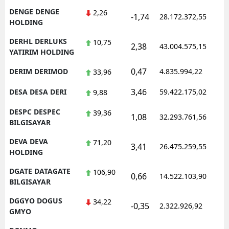
DENGE DENGE
2,26
-1,74
28.172.372,55
HOLDING
DERHL DERLUKS
10,75
2,38
43.004.575,15
YATIRIM HOLDING
0,47
DERIM DERIMOD
4.835.994,22
33,96
3,46
DESA DESA DERI
59.422.175,02
9,88
DESPC DESPEC
39,36
1,08
32.293.761,56
BILGISAYAR
DEVA DEVA
71,20
3,41
26.475.259,55
HOLDING
DGATE DATAGATE
106,90
0,66
14.522.103,90
BILGISAYAR
DGGYO DOGUS
34,22
-0,35
2.322.926,92
GMYO