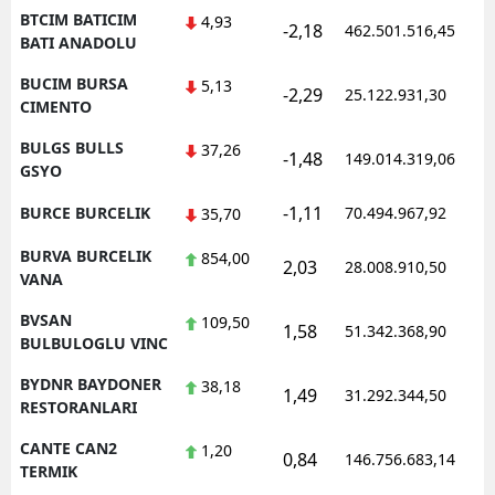
BTCIM BATICIM
4,93
-2,18
462.501.516,45
BATI ANADOLU
BUCIM BURSA
5,13
-2,29
25.122.931,30
CIMENTO
BULGS BULLS
37,26
-1,48
149.014.319,06
GSYO
-1,11
BURCE BURCELIK
70.494.967,92
35,70
BURVA BURCELIK
854,00
2,03
28.008.910,50
VANA
BVSAN
109,50
1,58
51.342.368,90
BULBULOGLU VINC
BYDNR BAYDONER
38,18
1,49
31.292.344,50
RESTORANLARI
CANTE CAN2
1,20
0,84
146.756.683,14
TERMIK