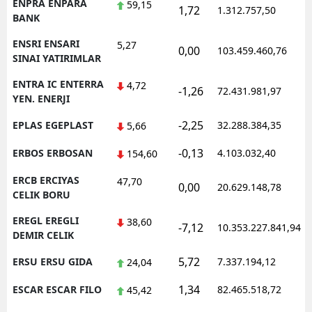
ENPRA ENPARA
59,15
1,72
1.312.757,50
BANK
ENSRI ENSARI
5,27
0,00
103.459.460,76
SINAI YATIRIMLAR
ENTRA IC ENTERRA
4,72
-1,26
72.431.981,97
YEN. ENERJI
-2,25
EPLAS EGEPLAST
32.288.384,35
5,66
-0,13
ERBOS ERBOSAN
4.103.032,40
154,60
ERCB ERCIYAS
47,70
0,00
20.629.148,78
CELIK BORU
EREGL EREGLI
38,60
-7,12
10.353.227.841,94
DEMIR CELIK
5,72
ERSU ERSU GIDA
7.337.194,12
24,04
1,34
ESCAR ESCAR FILO
82.465.518,72
45,42