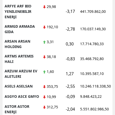
ARFYE ARF BIO
29,98
-3,17
YENILENEBILIR
441.709.862,00
ENERJI
ARMGD ARMADA
192,10
-2,78
170.037.149,30
GIDA
ARSAN ARSAN
3,31
0,30
17.714.780,33
HOLDING
ARTMS ARTEMIS
38,18
-0,83
35.468.792,80
HALI
ARZUM ARZUM EV
1,60
1,27
10.395.587,10
ALETLERI
-2,55
ASELS ASELSAN
10.246.118.338,50
353,75
-0,09
ASGYO ASCE GMYO
9.848.423,22
10,99
ASTOR ASTOR
312,75
-2,04
5.551.802.986,50
ENERJI