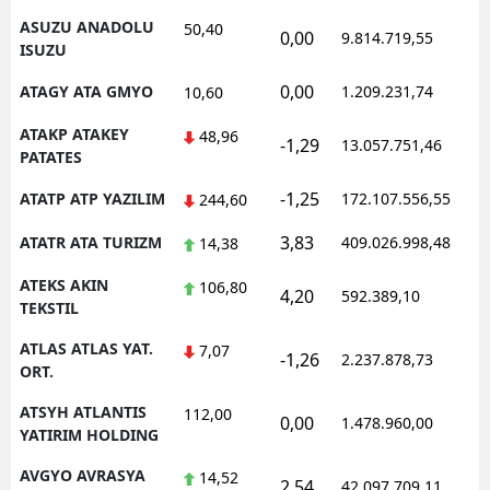
ASUZU ANADOLU
50,40
0,00
9.814.719,55
ISUZU
0,00
ATAGY ATA GMYO
1.209.231,74
10,60
ATAKP ATAKEY
48,96
-1,29
13.057.751,46
PATATES
-1,25
ATATP ATP YAZILIM
172.107.556,55
244,60
3,83
ATATR ATA TURIZM
409.026.998,48
14,38
ATEKS AKIN
106,80
4,20
592.389,10
TEKSTIL
ATLAS ATLAS YAT.
7,07
-1,26
2.237.878,73
ORT.
ATSYH ATLANTIS
112,00
0,00
1.478.960,00
YATIRIM HOLDING
AVGYO AVRASYA
14,52
2,54
42.097.709,11