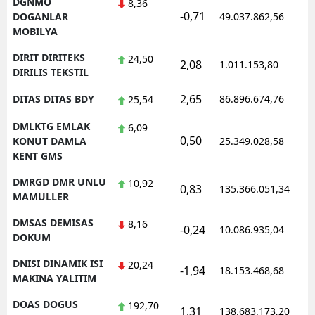
DGNMO
8,36
-0,71
DOGANLAR
49.037.862,56
MOBILYA
DIRIT DIRITEKS
24,50
2,08
1.011.153,80
DIRILIS TEKSTIL
2,65
DITAS DITAS BDY
86.896.674,76
25,54
DMLKTG EMLAK
6,09
0,50
KONUT DAMLA
25.349.028,58
KENT GMS
DMRGD DMR UNLU
10,92
0,83
135.366.051,34
MAMULLER
DMSAS DEMISAS
8,16
-0,24
10.086.935,04
DOKUM
DNISI DINAMIK ISI
20,24
-1,94
18.153.468,68
MAKINA YALITIM
DOAS DOGUS
192,70
1,31
138.683.173,20