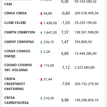
0,30
59.163.589,32
CAM
-0,40
CIMSA CIMSA
269.576.499,34
44,80
-1,03
CLEBI CELEBI
29.235.199,00
1.438,00
7,37
CMBTN CIMBETON
138.561.998,00
1.647,00
1,47
CMENT CIMENTAS
783.809,50
276,75
CONSE CONSUS
2,26
0,89
15.449.286,99
ENERJI
COSMO COSMOS
115,00
-1,12
2.323.683,80
YAT. HOLDING
CRDFA
31,44
-7,64
CREDITWEST
203.732.279,50
FAKTORING
CRFSA
210,50
9,98
190.296.859,10
CARREFOURSA