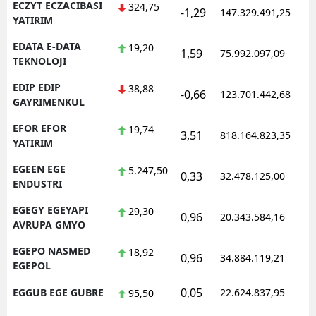
ECZYT ECZACIBASI
324,75
-1,29
147.329.491,25
YATIRIM
EDATA E-DATA
19,20
1,59
75.992.097,09
TEKNOLOJI
EDIP EDIP
38,88
-0,66
123.701.442,68
GAYRIMENKUL
EFOR EFOR
19,74
3,51
818.164.823,35
YATIRIM
EGEEN EGE
5.247,50
0,33
32.478.125,00
ENDUSTRI
EGEGY EGEYAPI
29,30
0,96
20.343.584,16
AVRUPA GMYO
EGEPO NASMED
18,92
0,96
34.884.119,21
EGEPOL
0,05
EGGUB EGE GUBRE
22.624.837,95
95,50