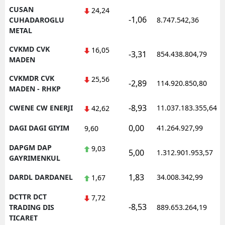
CUSAN
24,24
-1,06
CUHADAROGLU
8.747.542,36
METAL
CVKMD CVK
16,05
-3,31
854.438.804,79
MADEN
CVKMDR CVK
25,56
-2,89
114.920.850,80
MADEN - RHKP
-8,93
CWENE CW ENERJI
11.037.183.355,64
42,62
0,00
DAGI DAGI GIYIM
41.264.927,99
9,60
DAPGM DAP
9,03
5,00
1.312.901.953,57
GAYRIMENKUL
1,83
DARDL DARDANEL
34.008.342,99
1,67
DCTTR DCT
7,72
-8,53
TRADING DIS
889.653.264,19
TICARET