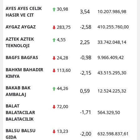
AYES AYES CELIK
30,98
3,54
10.207.986,98
HASIR VE CIT
-2,58
AYGAZ AYGAZ
410.255.760,00
283,75
AZTEK AZTEK
4,55
2,25
33.742.048,14
TEKNOLOJI
-0,98
BAGFS BAGFAS
9.966.409,42
24,28
BAHKM BAHADIR
113,60
-2,15
43.515.295,30
KIMYA
BAKAB BAK
44,26
0,59
12.524.225,32
AMBALAJ
BALAT
72,00
-1,71
BALATACILAR
564.329,50
BALATACILIK
BALSU BALSU
13,23
-2,00
632.598.837,61
GIDA